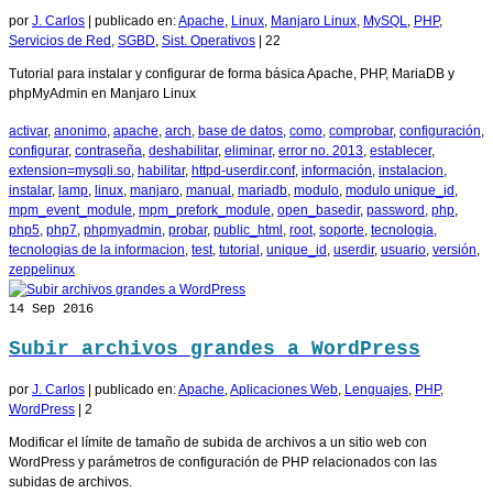
por
J. Carlos
|
publicado en:
Apache
,
Linux
,
Manjaro Linux
,
MySQL
,
PHP
,
Servicios de Red
,
SGBD
,
Sist. Operativos
|
22
Tutorial para instalar y configurar de forma básica Apache, PHP, MariaDB y
phpMyAdmin en Manjaro Linux
activar
,
anonimo
,
apache
,
arch
,
base de datos
,
como
,
comprobar
,
configuración
,
configurar
,
contraseña
,
deshabilitar
,
eliminar
,
error no. 2013
,
establecer
,
extension=mysqli.so
,
habilitar
,
httpd-userdir.conf
,
información
,
instalacion
,
instalar
,
lamp
,
linux
,
manjaro
,
manual
,
mariadb
,
modulo
,
modulo unique_id
,
mpm_event_module
,
mpm_prefork_module
,
open_basedir
,
password
,
php
,
php5
,
php7
,
phpmyadmin
,
probar
,
public_html
,
root
,
soporte
,
tecnologia
,
tecnologias de la informacion
,
test
,
tutorial
,
unique_id
,
userdir
,
usuario
,
versión
,
zeppelinux
14
Sep 2016
Subir archivos grandes a WordPress
por
J. Carlos
|
publicado en:
Apache
,
Aplicaciones Web
,
Lenguajes
,
PHP
,
WordPress
|
2
Modificar el límite de tamaño de subida de archivos a un sitio web con
WordPress y parámetros de configuración de PHP relacionados con las
subidas de archivos.