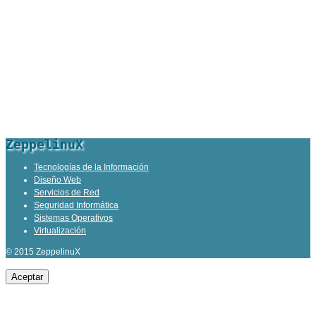
ZeppelinuX
Tecnologías de la Información
Diseño Web
Servicios de Red
Seguridad Informática
Sistemas Operativos
Virtualización
© 2015 ZeppelinuX
Aceptar