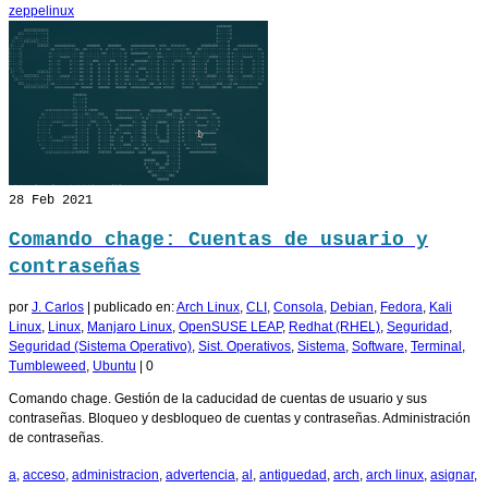
zeppelinux
28
Feb 2021
Comando chage: Cuentas de usuario y
contraseñas
por
J. Carlos
|
publicado en:
Arch Linux
,
CLI
,
Consola
,
Debian
,
Fedora
,
Kali
Linux
,
Linux
,
Manjaro Linux
,
OpenSUSE LEAP
,
Redhat (RHEL)
,
Seguridad
,
Seguridad (Sistema Operativo)
,
Sist. Operativos
,
Sistema
,
Software
,
Terminal
,
Tumbleweed
,
Ubuntu
|
0
Comando chage. Gestión de la caducidad de cuentas de usuario y sus
contraseñas. Bloqueo y desbloqueo de cuentas y contraseñas. Administración
de contraseñas.
a
,
acceso
,
administracion
,
advertencia
,
al
,
antiguedad
,
arch
,
arch linux
,
asignar
,