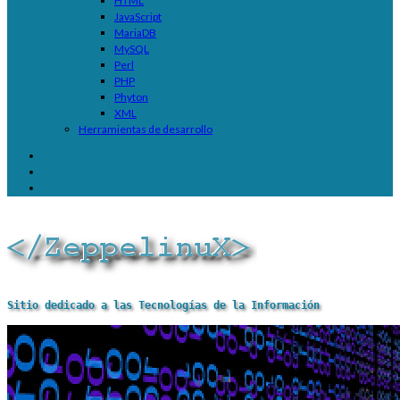
HTML
JavaScript
MariaDB
MySQL
Perl
PHP
Phyton
XML
Herramientas de desarrollo
Sitio dedicado a las Tecnologías de la Información