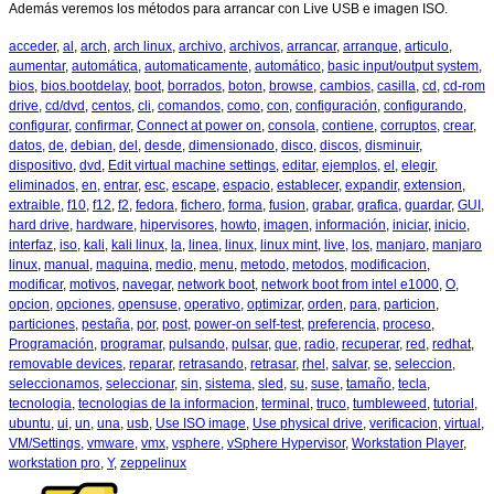
Además veremos los métodos para arrancar con Live USB e imagen ISO.
acceder
,
al
,
arch
,
arch linux
,
archivo
,
archivos
,
arrancar
,
arranque
,
articulo
,
aumentar
,
automática
,
automaticamente
,
automático
,
basic input/output system
,
bios
,
bios.bootdelay
,
boot
,
borrados
,
boton
,
browse
,
cambios
,
casilla
,
cd
,
cd-rom
drive
,
cd/dvd
,
centos
,
cli
,
comandos
,
como
,
con
,
configuración
,
configurando
,
configurar
,
confirmar
,
Connect at power on
,
consola
,
contiene
,
corruptos
,
crear
,
datos
,
de
,
debian
,
del
,
desde
,
dimensionado
,
disco
,
discos
,
disminuir
,
dispositivo
,
dvd
,
Edit virtual machine settings
,
editar
,
ejemplos
,
el
,
elegir
,
eliminados
,
en
,
entrar
,
esc
,
escape
,
espacio
,
establecer
,
expandir
,
extension
,
extraible
,
f10
,
f12
,
f2
,
fedora
,
fichero
,
forma
,
fusion
,
grabar
,
grafica
,
guardar
,
GUI
,
hard drive
,
hardware
,
hipervisores
,
howto
,
imagen
,
información
,
iniciar
,
inicio
,
interfaz
,
iso
,
kali
,
kali linux
,
la
,
linea
,
linux
,
linux mint
,
live
,
los
,
manjaro
,
manjaro
linux
,
manual
,
maquina
,
medio
,
menu
,
metodo
,
metodos
,
modificacion
,
modificar
,
motivos
,
navegar
,
network boot
,
network boot from intel e1000
,
O
,
opcion
,
opciones
,
opensuse
,
operativo
,
optimizar
,
orden
,
para
,
particion
,
particiones
,
pestaña
,
por
,
post
,
power-on self-test
,
preferencia
,
proceso
,
Programación
,
programar
,
pulsando
,
pulsar
,
que
,
radio
,
recuperar
,
red
,
redhat
,
removable devices
,
reparar
,
retrasando
,
retrasar
,
rhel
,
salvar
,
se
,
seleccion
,
seleccionamos
,
seleccionar
,
sin
,
sistema
,
sled
,
su
,
suse
,
tamaño
,
tecla
,
tecnologia
,
tecnologias de la informacion
,
terminal
,
truco
,
tumbleweed
,
tutorial
,
ubuntu
,
ui
,
un
,
una
,
usb
,
Use ISO image
,
Use physical drive
,
verificacion
,
virtual
,
VM/Settings
,
vmware
,
vmx
,
vsphere
,
vSphere Hypervisor
,
Workstation Player
,
workstation pro
,
Y
,
zeppelinux