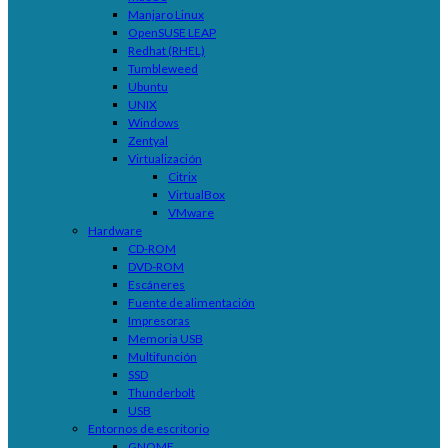
Manjaro Linux
OpenSUSE LEAP
Redhat (RHEL)
Tumbleweed
Ubuntu
UNIX
Windows
Zentyal
Virtualización
Citrix
VirtualBox
VMware
Hardware
CD-ROM
DVD-ROM
Escáneres
Fuente de alimentación
Impresoras
Memoria USB
Multifunción
SSD
Thunderbolt
USB
Entornos de escritorio
GNOME