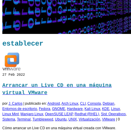
establecer
27
Feb 2022
Arrancar un Live CD en una máquina
virtual VMware
por
J. Carlos
|
publicado en:
Android
,
Arch Linux
,
CLI
,
Consola
,
Debian
,
Entornos de escritorio
,
Fedora
,
GNOME
,
Hardware
,
Kali Linux
,
KDE
,
Linux
,
Linux Mint
,
Manjaro Linux
,
OpenSUSE LEAP
,
Redhat (RHEL)
,
Sist. Operativos
,
Sistema
,
Terminal
,
Tumbleweed
,
Ubuntu
,
UNIX
,
Virtualización
,
VMware
|
0
Cómo arrancar un Live CD en una máquina virtual creada con VMware.