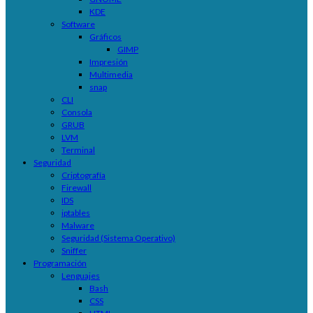
KDE
Software
Gráficos
GIMP
Impresión
Multimedia
snap
CLI
Consola
GRUB
LVM
Terminal
Seguridad
Criptografía
Firewall
IDS
iptables
Malware
Seguridad (Sistema Operativo)
Sniffer
Programación
Lenguajes
Bash
CSS