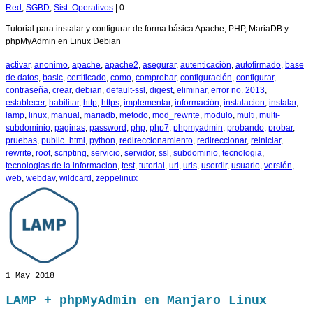
Red
,
SGBD
,
Sist. Operativos
|
0
Tutorial para instalar y configurar de forma básica Apache, PHP, MariaDB y
phpMyAdmin en Linux Debian
activar
,
anonimo
,
apache
,
apache2
,
asegurar
,
autenticación
,
autofirmado
,
base
de datos
,
basic
,
certificado
,
como
,
comprobar
,
configuración
,
configurar
,
contraseña
,
crear
,
debian
,
default-ssl
,
digest
,
eliminar
,
error no. 2013
,
establecer
,
habilitar
,
http
,
https
,
implementar
,
información
,
instalacion
,
instalar
,
lamp
,
linux
,
manual
,
mariadb
,
metodo
,
mod_rewrite
,
modulo
,
multi
,
multi-
subdominio
,
paginas
,
password
,
php
,
php7
,
phpmyadmin
,
probando
,
probar
,
pruebas
,
public_html
,
python
,
redireccionamiento
,
redireccionar
,
reiniciar
,
rewrite
,
root
,
scripting
,
servicio
,
servidor
,
ssl
,
subdominio
,
tecnologia
,
tecnologias de la informacion
,
test
,
tutorial
,
url
,
urls
,
userdir
,
usuario
,
versión
,
web
,
webdav
,
wildcard
,
zeppelinux
1
May 2018
LAMP + phpMyAdmin en Manjaro Linux