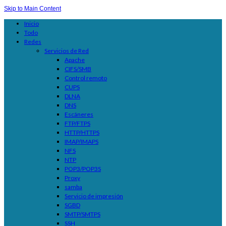
Skip to Main Content
Inicio
Todo
Redes
Servicios de Red
Apache
CIFS/SMB
Control remoto
CUPS
DLNA
DNS
Escáneres
FTP/FTPS
HTTP/HTTPS
IMAP/IMAPS
NFS
NTP
POP3/POP3S
Proxy
samba
Servicio de impresión
SGBD
SMTP/SMTPS
SSH