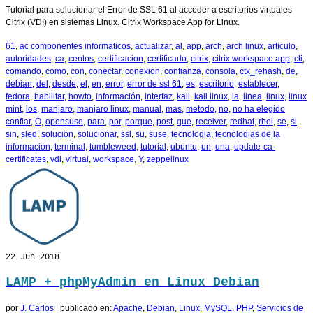
Tutorial para solucionar el Error de SSL 61 al acceder a escritorios virtuales
Citrix (VDI) en sistemas Linux. Citrix Workspace App for Linux.
61
,
ac componentes informaticos
,
actualizar
,
al
,
app
,
arch
,
arch linux
,
articulo
,
autoridades
,
ca
,
centos
,
certificacion
,
certificado
,
citrix
,
citrix workspace app
,
cli
,
comando
,
como
,
con
,
conectar
,
conexion
,
confianza
,
consola
,
ctx_rehash
,
de
,
debian
,
del
,
desde
,
el
,
en
,
error
,
error de ssl 61
,
es
,
escritorio
,
establecer
,
fedora
,
habilitar
,
howto
,
información
,
interfaz
,
kali
,
kali linux
,
la
,
linea
,
linux
,
linux
mint
,
los
,
manjaro
,
manjaro linux
,
manual
,
mas
,
metodo
,
no
,
no ha elegido
confiar
,
O
,
opensuse
,
para
,
por
,
porque
,
post
,
que
,
receiver
,
redhat
,
rhel
,
se
,
si
,
sin
,
sled
,
solucion
,
solucionar
,
ssl
,
su
,
suse
,
tecnologia
,
tecnologias de la
informacion
,
terminal
,
tumbleweed
,
tutorial
,
ubuntu
,
un
,
una
,
update-ca-
certificates
,
vdi
,
virtual
,
workspace
,
Y
,
zeppelinux
22
Jun 2018
LAMP + phpMyAdmin en Linux Debian
por
J. Carlos
|
publicado en:
Apache
,
Debian
,
Linux
,
MySQL
,
PHP
,
Servicios de