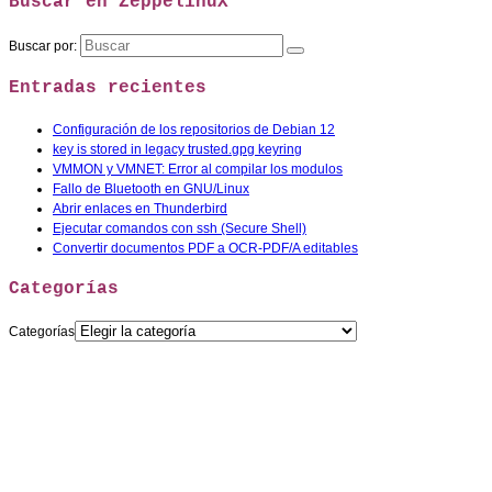
Buscar en ZeppelinuX
Buscar por:
Entradas recientes
Configuración de los repositorios de Debian 12
key is stored in legacy trusted.gpg keyring
VMMON y VMNET: Error al compilar los modulos
Fallo de Bluetooth en GNU/Linux
Abrir enlaces en Thunderbird
Ejecutar comandos con ssh (Secure Shell)
Convertir documentos PDF a OCR-PDF/A editables
Categorías
Categorías