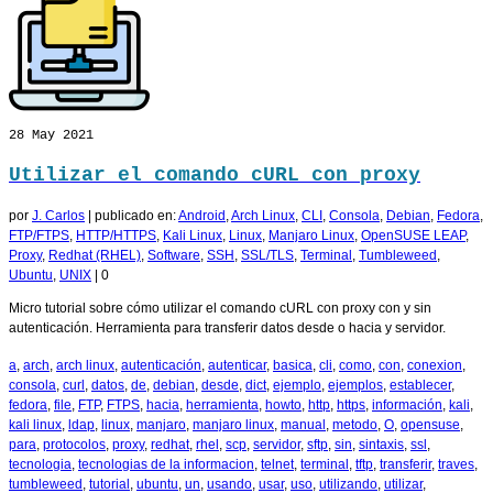
28
May 2021
Utilizar el comando cURL con proxy
por
J. Carlos
|
publicado en:
Android
,
Arch Linux
,
CLI
,
Consola
,
Debian
,
Fedora
,
FTP/FTPS
,
HTTP/HTTPS
,
Kali Linux
,
Linux
,
Manjaro Linux
,
OpenSUSE LEAP
,
Proxy
,
Redhat (RHEL)
,
Software
,
SSH
,
SSL/TLS
,
Terminal
,
Tumbleweed
,
Ubuntu
,
UNIX
|
0
Micro tutorial sobre cómo utilizar el comando cURL con proxy con y sin
autenticación. Herramienta para transferir datos desde o hacia y servidor.
a
,
arch
,
arch linux
,
autenticación
,
autenticar
,
basica
,
cli
,
como
,
con
,
conexion
,
consola
,
curl
,
datos
,
de
,
debian
,
desde
,
dict
,
ejemplo
,
ejemplos
,
establecer
,
fedora
,
file
,
FTP
,
FTPS
,
hacia
,
herramienta
,
howto
,
http
,
https
,
información
,
kali
,
kali linux
,
ldap
,
linux
,
manjaro
,
manjaro linux
,
manual
,
metodo
,
O
,
opensuse
,
para
,
protocolos
,
proxy
,
redhat
,
rhel
,
scp
,
servidor
,
sftp
,
sin
,
sintaxis
,
ssl
,
tecnologia
,
tecnologias de la informacion
,
telnet
,
terminal
,
tftp
,
transferir
,
traves
,
tumbleweed
,
tutorial
,
ubuntu
,
un
,
usando
,
usar
,
uso
,
utilizando
,
utilizar
,