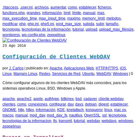
.htaccess
,
.user.ini
,
archivos
,
aumentar
,
como
,
establecer
,
ficheros
,
functions.php
,
grandes
,
información
,
limit
,
límite
,
manual
,
mas
,
max_execution_time
,
max_input_time
,
maximo
,
memory_limit
,
metodos
,
modificar
,
php
,
php.ini
,
php5.ini
,
post_max_size
,
subida
,
subir
,
tamaño
,
tecnologia
,
tecnologias de la información
,
tutorial
,
upload
,
upload_max_filesize
,
wordpress
,
wp-config.php
,
zeppelinux
23
Ago 2016
Configuración de Clientes WebDAV
por
J. Carlos
|
publicado en:
Apache
,
Aplicaciones Web
,
HTTP/HTTPS
,
iOS
,
Linux
,
Manjaro Linux
,
Redes
,
Servicios de Red
,
Ubuntu
,
WebDAV
,
Windows
|
0
Cómo configurar algunos de los clientes WebDAV más conocidos, para los
sistemas operativos Linux, BSD, Windows y Apple.
apache
,
apache2
,
apple
,
authtype
,
bitkinex
,
bsd
,
cadaver
,
cliente webdav
,
clientes
,
como
,
conexiones
,
configurar
,
dav
,
davs
,
debian
,
digest
,
establecer
,
GNOME
,
http
,
https
,
información
,
KDE
,
knetattach
,
konqueror
,
linux
,
mac os
,
macos
,
manual
,
mod_dav
,
mod_dav_fs
,
nautilus
,
OpenSSL
,
ssl
,
tecnologia
,
tecnologias de la informacion
,
tls
,
transmit
,
tutorial
,
webdav
,
webdavs
,
windows
,
zeppelinux