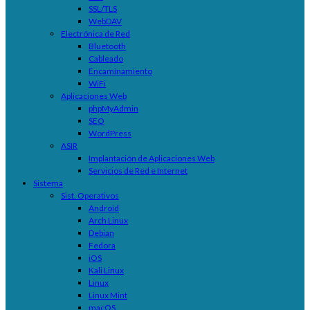
SSL/TLS
WebDAV
Electrónica de Red
Bluetooth
Cableado
Encaminamiento
WiFi
Aplicaciones Web
phpMyAdmin
SEO
WordPress
ASIR
Implantación de Aplicaciones Web
Servicios de Red e Internet
Sistema
Sist. Operativos
Android
Arch Linux
Debian
Fedora
iOS
Kali Linux
Linux
Linux Mint
macOS