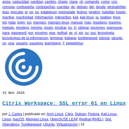
aviso
,
caducidad
,
cambiar
,
cambio
,
chage
,
clave
,
cli
,
comando
,
como
,
con
,
consola
,
contraseña
,
contraseñas
,
cuentas
,
de
,
debian
,
del
,
desde
,
deshabilitar
,
dias
,
ejecutar
,
el
,
en
,
es
,
establecer
,
expiredate
,
fedora
,
gestión
,
habilitar
,
howto
,
inactive
,
inactividad
,
información
,
interactivo
,
kali
,
kali linux
,
la
,
lastday
,
linux
,
list
,
listar
,
login
,
los
,
manjaro
,
manjaro linux
,
manual
,
mas
,
maxdays
,
maximo
,
metodo
,
mindays
,
minimo
,
modo
,
mostrar
,
no
,
O
,
obligar
,
opciones
,
opensuse
,
para
,
password
,
por
,
proximo
,
que
,
redhat
,
se
,
si
,
sin
,
su
,
sus
,
tecnologia
,
tecnologias de la informacion
,
terminal
,
trabajar
,
tumbleweed
,
tutorial
,
ubuntu
,
un
,
una
,
usuario
,
usuarios
,
warmdays
,
Y
,
zeppelinux
15
Nov 2020
Citrix Workspace: SSL error 61 en Linux
por
J. Carlos
|
publicado en:
Arch Linux
,
Citrix
,
Debian
,
Fedora
,
Kali Linux
,
Linux
,
macOS
,
Manjaro Linux
,
OpenSUSE LEAP
,
Redhat (RHEL)
,
Sist.
Operativos
,
Tumbleweed
,
Ubuntu
,
Virtualización
|
10