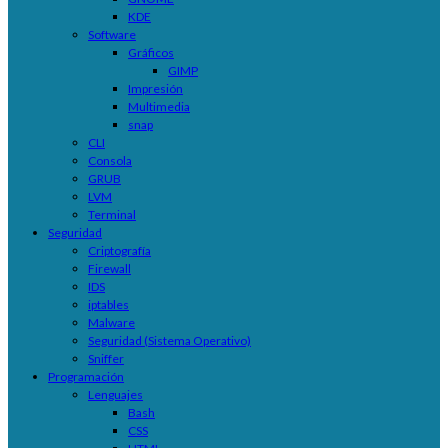
KDE
Software
Gráficos
GIMP
Impresión
Multimedia
snap
CLI
Consola
GRUB
LVM
Terminal
Seguridad
Criptografía
Firewall
IDS
iptables
Malware
Seguridad (Sistema Operativo)
Sniffer
Programación
Lenguajes
Bash
CSS