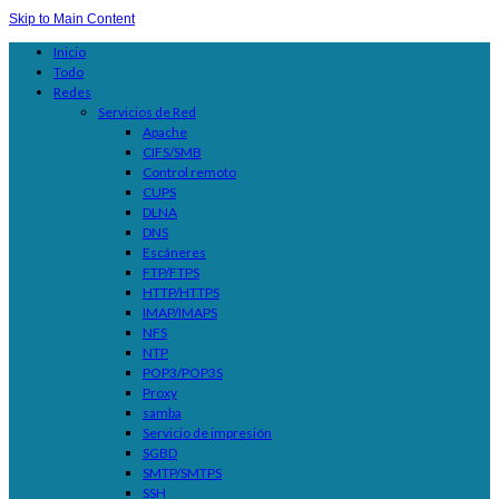
Skip to Main Content
Inicio
Todo
Redes
Servicios de Red
Apache
CIFS/SMB
Control remoto
CUPS
DLNA
DNS
Escáneres
FTP/FTPS
HTTP/HTTPS
IMAP/IMAPS
NFS
NTP
POP3/POP3S
Proxy
samba
Servicio de impresión
SGBD
SMTP/SMTPS
SSH