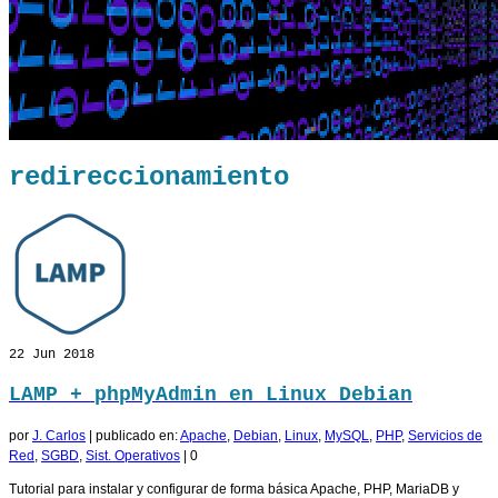
redireccionamiento
22
Jun 2018
LAMP + phpMyAdmin en Linux Debian
por
J. Carlos
|
publicado en:
Apache
,
Debian
,
Linux
,
MySQL
,
PHP
,
Servicios de
Red
,
SGBD
,
Sist. Operativos
|
0
Tutorial para instalar y configurar de forma básica Apache, PHP, MariaDB y