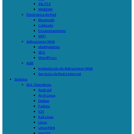
SSL/TLS
WebDAV
Electrónica de Red
Bluetooth
Cableado
Encaminamiento
WiFi
Aplicaciones Web
phpMyAdmin
SEO
WordPress
ASIR
Implantación de Aplicaciones Web
Servicios de Red e Internet
Sistema
Sist. Operativos
Android
Arch Linux
Debian
Fedora
iOS
Kali Linux
Linux
Linux Mint
macOS