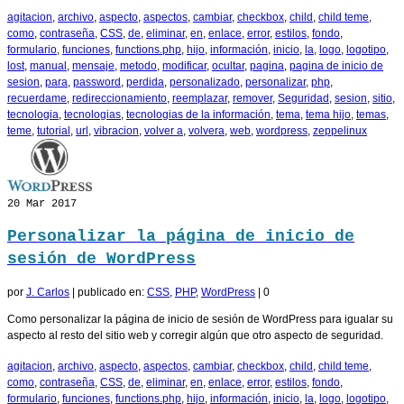
agitacion
,
archivo
,
aspecto
,
aspectos
,
cambiar
,
checkbox
,
child
,
child teme
,
como
,
contraseña
,
CSS
,
de
,
eliminar
,
en
,
enlace
,
error
,
estilos
,
fondo
,
formulario
,
funciones
,
functions.php
,
hijo
,
información
,
inicio
,
la
,
logo
,
logotipo
,
lost
,
manual
,
mensaje
,
metodo
,
modificar
,
ocultar
,
pagina
,
pagina de inicio de
sesion
,
para
,
password
,
perdida
,
personalizado
,
personalizar
,
php
,
recuerdame
,
redireccionamiento
,
reemplazar
,
remover
,
Seguridad
,
sesion
,
sitio
,
tecnologia
,
tecnologias
,
tecnologias de la información
,
tema
,
tema hijo
,
temas
,
teme
,
tutorial
,
url
,
vibracion
,
volver a
,
volvera
,
web
,
wordpress
,
zeppelinux
20
Mar 2017
Personalizar la página de inicio de
sesión de WordPress
por
J. Carlos
|
publicado en:
CSS
,
PHP
,
WordPress
|
0
Como personalizar la página de inicio de sesión de WordPress para igualar su
aspecto al resto del sitio web y corregir algún que otro aspecto de seguridad.
agitacion
,
archivo
,
aspecto
,
aspectos
,
cambiar
,
checkbox
,
child
,
child teme
,
como
,
contraseña
,
CSS
,
de
,
eliminar
,
en
,
enlace
,
error
,
estilos
,
fondo
,
formulario
,
funciones
,
functions.php
,
hijo
,
información
,
inicio
,
la
,
logo
,
logotipo
,