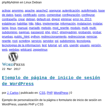
phpMyAdmin en Linux Debian
activar
,
anonimo
,
apache
,
apache2
,
asegurar
,
autenticación
,
autofirmado
,
base
de datos
,
basic
,
certificado
,
como
,
comprobar
,
configuración
,
configurar
,
contraseña
,
crear
,
debian
,
default-ssl
,
digest
,
eliminar
,
error no. 2013
,
establecer
,
habilitar
,
http
,
https
,
implementar
,
información
,
instalacion
,
instalar
,
lamp
,
linux
,
manual
,
mariadb
,
metodo
,
mod_rewrite
,
modulo
,
multi
,
multi-
subdominio
,
paginas
,
password
,
php
,
php7
,
phpmyadmin
,
probando
,
probar
,
pruebas
,
public_html
,
python
,
redireccionamiento
,
redireccionar
,
reiniciar
,
rewrite
,
root
,
scripting
,
servicio
,
servidor
,
ssl
,
subdominio
,
tecnologia
,
tecnologias de la informacion
,
test
,
tutorial
,
url
,
urls
,
userdir
,
usuario
,
versión
,
web
,
webdav
,
wildcard
,
zeppelinux
22
Mar 2017
Ejemplo de página de inicio de sesión
de WordPress
por
J. Carlos
|
publicado en:
CSS
,
PHP
,
WordPress
|
0
Ejemplo de personalización de la página o formulario de inicio de sesión en
WordPress, usando PHP y CSS