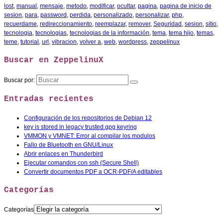
lost
,
manual
,
mensaje
,
metodo
,
modificar
,
ocultar
,
pagina
,
pagina de inicio de
sesion
,
para
,
password
,
perdida
,
personalizado
,
personalizar
,
php
,
recuerdame
,
redireccionamiento
,
reemplazar
,
remover
,
Seguridad
,
sesion
,
sitio
,
tecnologia
,
tecnologias
,
tecnologias de la información
,
tema
,
tema hijo
,
temas
,
teme
,
tutorial
,
url
,
vibracion
,
volver a
,
web
,
wordpress
,
zeppelinux
Buscar en ZeppelinuX
Buscar por:
Entradas recientes
Configuración de los repositorios de Debian 12
key is stored in legacy trusted.gpg keyring
VMMON y VMNET: Error al compilar los modulos
Fallo de Bluetooth en GNU/Linux
Abrir enlaces en Thunderbird
Ejecutar comandos con ssh (Secure Shell)
Convertir documentos PDF a OCR-PDF/A editables
Categorías
Categorías