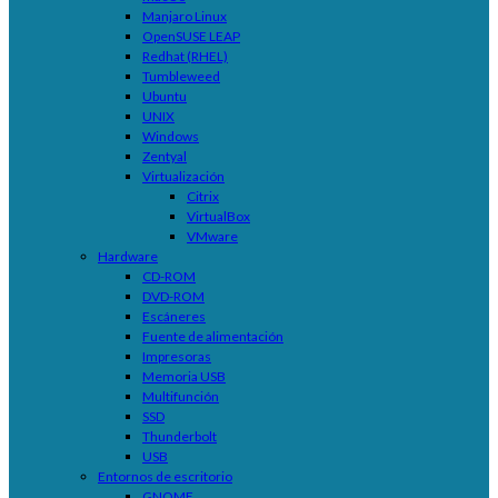
Manjaro Linux
OpenSUSE LEAP
Redhat (RHEL)
Tumbleweed
Ubuntu
UNIX
Windows
Zentyal
Virtualización
Citrix
VirtualBox
VMware
Hardware
CD-ROM
DVD-ROM
Escáneres
Fuente de alimentación
Impresoras
Memoria USB
Multifunción
SSD
Thunderbolt
USB
Entornos de escritorio
GNOME