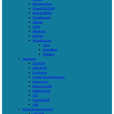
Manjaro Linux
OpenSUSE LEAP
Redhat (RHEL)
Tumbleweed
Ubuntu
UNIX
Windows
Zentyal
Virtualización
Citrix
VirtualBox
VMware
Hardware
CD-ROM
DVD-ROM
Escáneres
Fuente de alimentación
Impresoras
Memoria USB
Multifunción
SSD
Thunderbolt
USB
Entornos de escritorio
GNOME