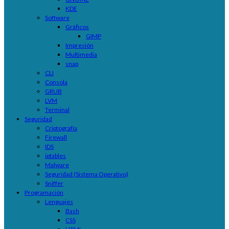
KDE
Software
Gráficos
GIMP
Impresión
Multimedia
snap
CLI
Consola
GRUB
LVM
Terminal
Seguridad
Criptografía
Firewall
IDS
iptables
Malware
Seguridad (Sistema Operativo)
Sniffer
Programación
Lenguajes
Bash
CSS