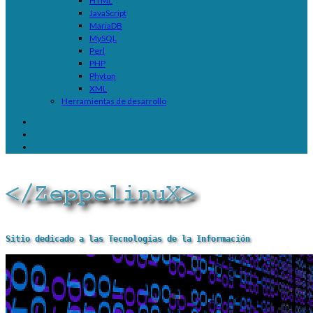
HTML
JavaScript
MariaDB
MySQL
Perl
PHP
Phyton
XML
Herramientas de desarrollo
Sitio dedicado a las Tecnologías de la Información