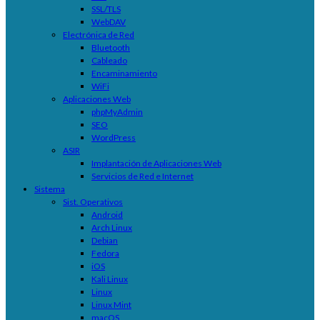
SSL/TLS
WebDAV
Electrónica de Red
Bluetooth
Cableado
Encaminamiento
WiFi
Aplicaciones Web
phpMyAdmin
SEO
WordPress
ASIR
Implantación de Aplicaciones Web
Servicios de Red e Internet
Sistema
Sist. Operativos
Android
Arch Linux
Debian
Fedora
iOS
Kali Linux
Linux
Linux Mint
macOS