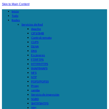
Skip to Main Content
Inicio
Todo
Redes
Servicios de Red
Apache
CIFS/SMB
Control remoto
CUPS
DLNA
DNS
Escáneres
FTP/FTPS
HTTP/HTTPS
IMAP/IMAPS
NFS
NTP
POP3/POP3S
Proxy
samba
Servicio de impresión
SGBD
SMTP/SMTPS
SSH