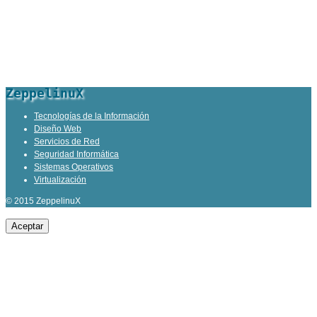
ZeppelinuX
Tecnologías de la Información
Diseño Web
Servicios de Red
Seguridad Informática
Sistemas Operativos
Virtualización
© 2015 ZeppelinuX
Aceptar