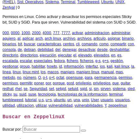
(RHEL)
,
Sist. Operativos
,
Sistema
,
Terminal
,
Tumbleweed
,
Ubuntu
,
UNIX
,
Zentyal
|
0
Permisos en Linux. Cómo activar y desactivar los permisos especiales Sticky
bit, SUID y SGID. Para que sirven. Vulnerabilidad del sistema con SUID o SGID.
000
,
0000
,
1000
,
2000
,
4000
,
777
,
7777
,
activar
,
administracion
,
administrar
,
agujero
,
al
,
aplicar
,
arch
,
arch linux
,
archivo
,
archivos
,
articulo
,
asignar
,
binario
,
binarios
,
bit
,
buscar
,
caracteristicas
,
centos
,
cli
,
comando
,
como
,
compartir
,
con
,
consola
,
de
,
debian
,
debilidad
,
del
,
denegar
,
desactivar
,
desde
,
deshabilitar
,
directorio
,
directorios
,
ejecución
,
ejecutar
,
el
,
elevado
,
elevados
,
en
,
es
,
escalada
,
escalar
,
especiales
,
fedora
,
fichero
,
ficheros
,
g-s
,
g+s
,
gestión
,
gestionar
,
group
,
habilitar
,
howto
,
id
,
información
,
interfaz
,
ios
,
kali
,
kali linux
,
la
,
linea
,
linux
,
linux mint
,
los
,
macos
,
manjaro
,
manjaro linux
,
manual
,
mas
,
metodo
,
no
,
número
,
O
,
o-t
,
o+t
,
octal
,
opensuse
,
para
,
permanencia
,
permiso
,
permisos
,
permitir
,
poner
,
por
,
porque
,
post
,
privilegio
,
privilegios
,
que
,
quitar
,
redhat
,
rhel
,
se
,
Seguridad
,
set
,
setgid
,
setuid
,
sgid
,
si
,
sin
,
sirven
,
sistema
,
sled
,
sticky
,
su
,
suid
,
suse
,
tecnologia
,
tecnologias de la informacion
,
terminal
,
tumbleweed
,
tutorial
,
u-s
,
u+s
,
ubuntu
,
un
,
una
,
unix
,
User
,
usuario
,
usuarios
,
utilidad
,
utilizacion
,
utilizar
,
vulnerabilidad
,
vulnerabilidades
,
Y
,
zeppelinux
Buscar en ZeppelinuX
Buscar por: