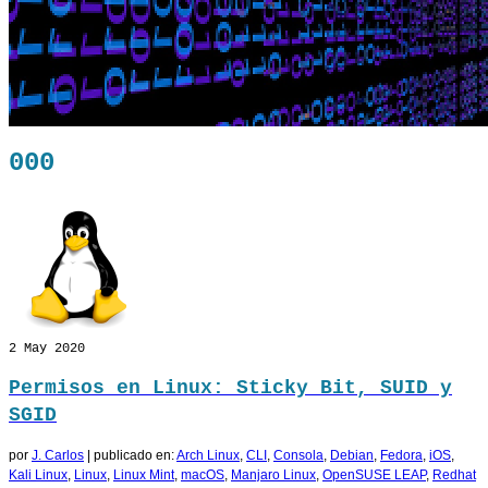
000
2
May 2020
Permisos en Linux: Sticky Bit, SUID y
SGID
por
J. Carlos
|
publicado en:
Arch Linux
,
CLI
,
Consola
,
Debian
,
Fedora
,
iOS
,
Kali Linux
,
Linux
,
Linux Mint
,
macOS
,
Manjaro Linux
,
OpenSUSE LEAP
,
Redhat