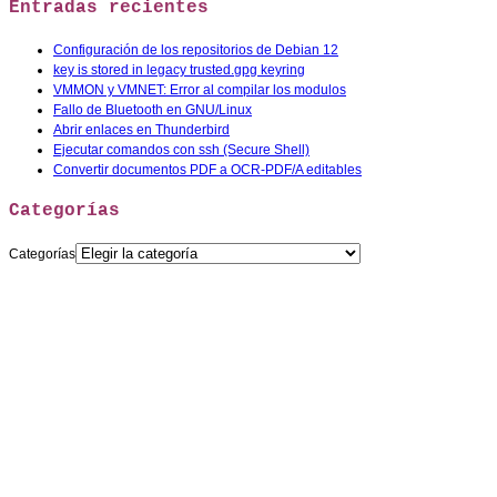
Entradas recientes
Configuración de los repositorios de Debian 12
key is stored in legacy trusted.gpg keyring
VMMON y VMNET: Error al compilar los modulos
Fallo de Bluetooth en GNU/Linux
Abrir enlaces en Thunderbird
Ejecutar comandos con ssh (Secure Shell)
Convertir documentos PDF a OCR-PDF/A editables
Categorías
Categorías