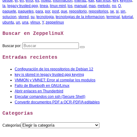
desde
,
el
,
en
,
error
,
es
,
howto
,
información
,
interfaz
,
kali
,
kali linux
,
key
,
keyring
,
la
,
legacy trusted.gpg
,
linea
,
linux mint
,
los
,
manual
,
mas
,
metodo
,
no
,
O
,
paquete
,
paquetes
,
para
,
por
,
post
,
que
,
repositorio
,
repositorios
,
se
,
si
,
sin
,
solucion
,
stored
,
su
,
tecnologia
,
tecnologias de la informacion
,
terminal
,
tutorial
,
ubuntu
,
un
,
una
,
vlinux
,
Y
,
zeppelinux
Buscar en ZeppelinuX
Buscar por:
Entradas recientes
Configuración de los repositorios de Debian 12
key is stored in legacy trusted.gpg keyring
VMMON y VMNET: Error al compilar los modulos
Fallo de Bluetooth en GNU/Linux
Abrir enlaces en Thunderbird
Ejecutar comandos con ssh (Secure Shell)
Convertir documentos PDF a OCR-PDF/A editables
Categorías
Categorías