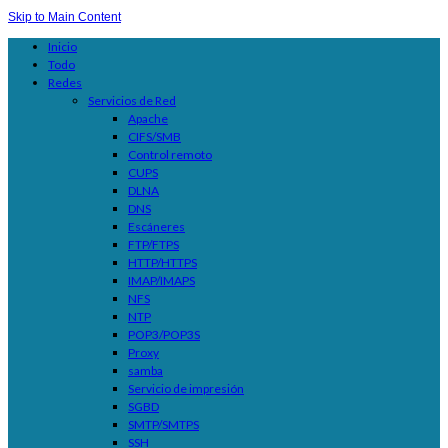
Skip to Main Content
Inicio
Todo
Redes
Servicios de Red
Apache
CIFS/SMB
Control remoto
CUPS
DLNA
DNS
Escáneres
FTP/FTPS
HTTP/HTTPS
IMAP/IMAPS
NFS
NTP
POP3/POP3S
Proxy
samba
Servicio de impresión
SGBD
SMTP/SMTPS
SSH