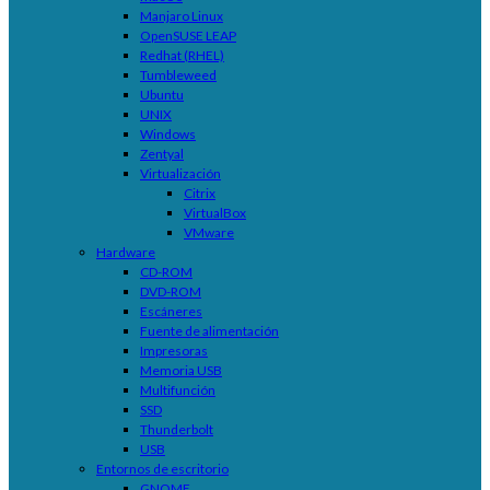
Manjaro Linux
OpenSUSE LEAP
Redhat (RHEL)
Tumbleweed
Ubuntu
UNIX
Windows
Zentyal
Virtualización
Citrix
VirtualBox
VMware
Hardware
CD-ROM
DVD-ROM
Escáneres
Fuente de alimentación
Impresoras
Memoria USB
Multifunción
SSD
Thunderbolt
USB
Entornos de escritorio
GNOME