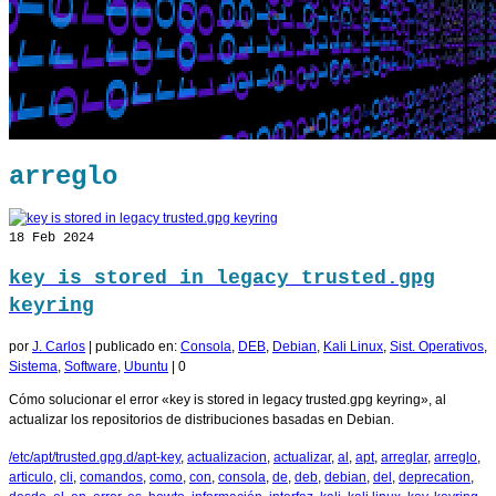
arreglo
18
Feb 2024
key is stored in legacy trusted.gpg
keyring
por
J. Carlos
|
publicado en:
Consola
,
DEB
,
Debian
,
Kali Linux
,
Sist. Operativos
,
Sistema
,
Software
,
Ubuntu
|
0
Cómo solucionar el error «key is stored in legacy trusted.gpg keyring», al
actualizar los repositorios de distribuciones basadas en Debian.
/etc/apt/trusted.gpg.d/apt-key
,
actualizacion
,
actualizar
,
al
,
apt
,
arreglar
,
arreglo
,
articulo
,
cli
,
comandos
,
como
,
con
,
consola
,
de
,
deb
,
debian
,
del
,
deprecation
,