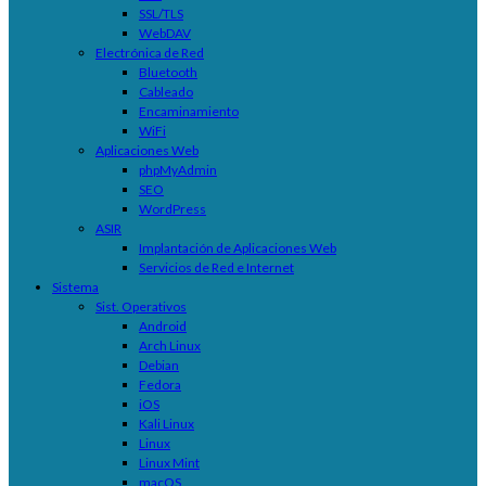
SSL/TLS
WebDAV
Electrónica de Red
Bluetooth
Cableado
Encaminamiento
WiFi
Aplicaciones Web
phpMyAdmin
SEO
WordPress
ASIR
Implantación de Aplicaciones Web
Servicios de Red e Internet
Sistema
Sist. Operativos
Android
Arch Linux
Debian
Fedora
iOS
Kali Linux
Linux
Linux Mint
macOS