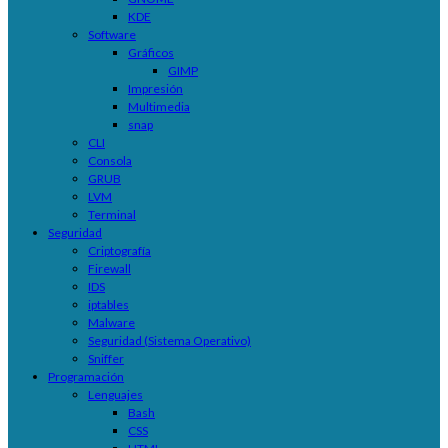
KDE
Software
Gráficos
GIMP
Impresión
Multimedia
snap
CLI
Consola
GRUB
LVM
Terminal
Seguridad
Criptografía
Firewall
IDS
iptables
Malware
Seguridad (Sistema Operativo)
Sniffer
Programación
Lenguajes
Bash
CSS