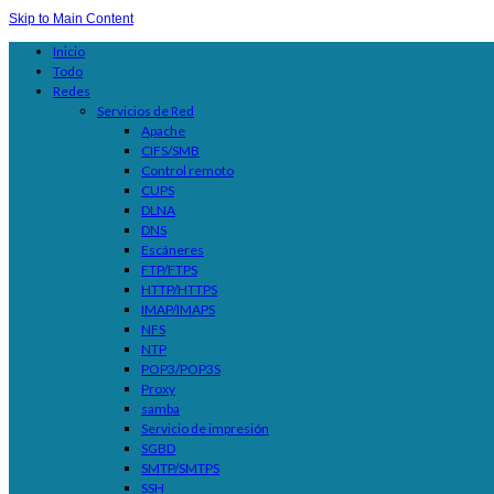
Skip to Main Content
Inicio
Todo
Redes
Servicios de Red
Apache
CIFS/SMB
Control remoto
CUPS
DLNA
DNS
Escáneres
FTP/FTPS
HTTP/HTTPS
IMAP/IMAPS
NFS
NTP
POP3/POP3S
Proxy
samba
Servicio de impresión
SGBD
SMTP/SMTPS
SSH