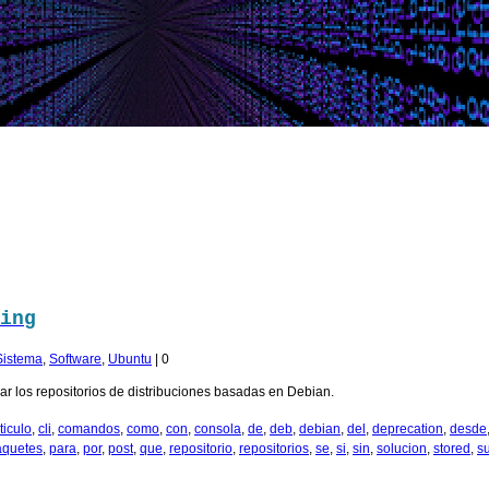
ing
Sistema
,
Software
,
Ubuntu
|
0
izar los repositorios de distribuciones basadas en Debian.
ticulo
,
cli
,
comandos
,
como
,
con
,
consola
,
de
,
deb
,
debian
,
del
,
deprecation
,
desde
aquetes
,
para
,
por
,
post
,
que
,
repositorio
,
repositorios
,
se
,
si
,
sin
,
solucion
,
stored
,
s