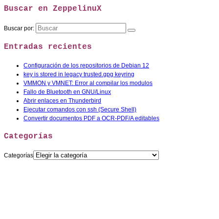
Buscar en ZeppelinuX
Buscar por:
Entradas recientes
Configuración de los repositorios de Debian 12
key is stored in legacy trusted.gpg keyring
VMMON y VMNET: Error al compilar los modulos
Fallo de Bluetooth en GNU/Linux
Abrir enlaces en Thunderbird
Ejecutar comandos con ssh (Secure Shell)
Convertir documentos PDF a OCR-PDF/A editables
Categorías
Categorías