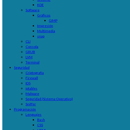
KDE
Software
Gráficos
GIMP
Impresión
Multimedia
snap
CLI
Consola
GRUB
LVM
Terminal
Seguridad
Criptografía
Firewall
IDS
iptables
Malware
Seguridad (Sistema Operativo)
Sniffer
Programación
Lenguajes
Bash
CSS