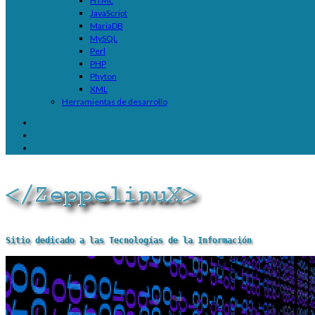
HTML
JavaScript
MariaDB
MySQL
Perl
PHP
Phyton
XML
Herramientas de desarrollo
Sitio dedicado a las Tecnologías de la Información