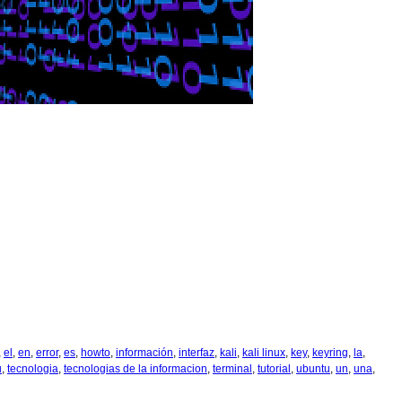
,
el
,
en
,
error
,
es
,
howto
,
información
,
interfaz
,
kali
,
kali linux
,
key
,
keyring
,
la
,
u
,
tecnologia
,
tecnologias de la informacion
,
terminal
,
tutorial
,
ubuntu
,
un
,
una
,