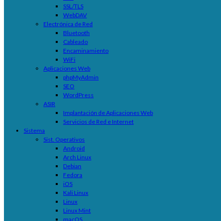
SSL/TLS
WebDAV
Electrónica de Red
Bluetooth
Cableado
Encaminamiento
WiFi
Aplicaciones Web
phpMyAdmin
SEO
WordPress
ASIR
Implantación de Aplicaciones Web
Servicios de Red e Internet
Sistema
Sist. Operativos
Android
Arch Linux
Debian
Fedora
iOS
Kali Linux
Linux
Linux Mint
macOS