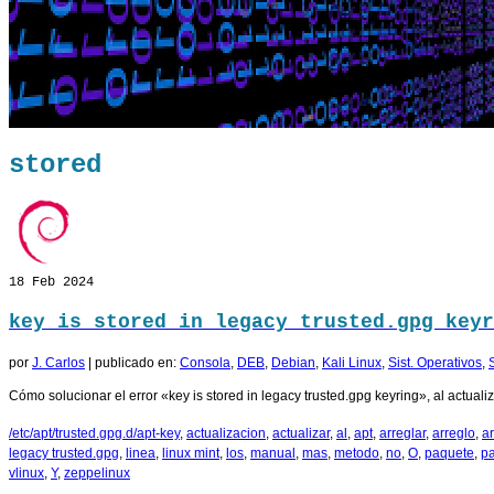
stored
18
Feb 2024
key is stored in legacy trusted.gpg keyr
por
J. Carlos
|
publicado en:
Consola
,
DEB
,
Debian
,
Kali Linux
,
Sist. Operativos
,
Cómo solucionar el error «key is stored in legacy trusted.gpg keyring», al actual
/etc/apt/trusted.gpg.d/apt-key
,
actualizacion
,
actualizar
,
al
,
apt
,
arreglar
,
arreglo
,
ar
legacy trusted.gpg
,
linea
,
linux mint
,
los
,
manual
,
mas
,
metodo
,
no
,
O
,
paquete
,
p
vlinux
,
Y
,
zeppelinux