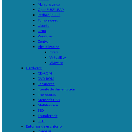
Manjaro Linux
OpenSUSE LEAP
Redhat (RHEL)
Tumbleweed
Ubuntu
UNIX
Windows
Zentyal
Virtualización
Citrix
VirtualBox
VMware
Hardware
CD-ROM
DVD-ROM
Escáneres
Fuente de alimentación
Impresoras
Memoria USB
Multifunción
SSD
Thunderbolt
USB
Entornos de escritorio
GNOME