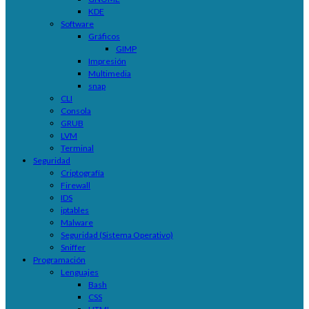
KDE
Software
Gráficos
GIMP
Impresión
Multimedia
snap
CLI
Consola
GRUB
LVM
Terminal
Seguridad
Criptografía
Firewall
IDS
iptables
Malware
Seguridad (Sistema Operativo)
Sniffer
Programación
Lenguajes
Bash
CSS