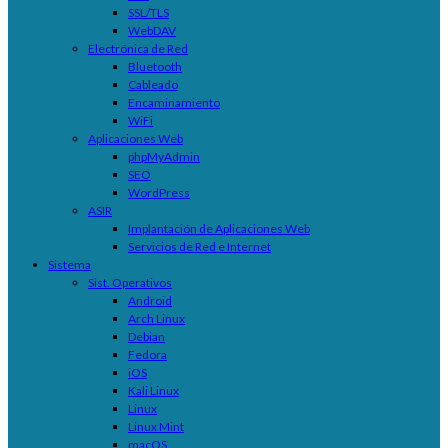
SSL/TLS
WebDAV
Electrónica de Red
Bluetooth
Cableado
Encaminamiento
WiFi
Aplicaciones Web
phpMyAdmin
SEO
WordPress
ASIR
Implantación de Aplicaciones Web
Servicios de Red e Internet
Sistema
Sist. Operativos
Android
Arch Linux
Debian
Fedora
iOS
Kali Linux
Linux
Linux Mint
macOS