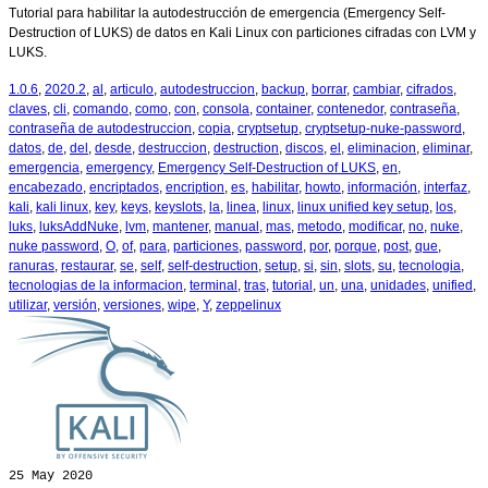
Tutorial para habilitar la autodestrucción de emergencia (Emergency Self-
Destruction of LUKS) de datos en Kali Linux con particiones cifradas con LVM y
LUKS.
1.0.6
,
2020.2
,
al
,
articulo
,
autodestruccion
,
backup
,
borrar
,
cambiar
,
cifrados
,
claves
,
cli
,
comando
,
como
,
con
,
consola
,
container
,
contenedor
,
contraseña
,
contraseña de autodestruccion
,
copia
,
cryptsetup
,
cryptsetup-nuke-password
,
datos
,
de
,
del
,
desde
,
destruccion
,
destruction
,
discos
,
el
,
eliminacion
,
eliminar
,
emergencia
,
emergency
,
Emergency Self-Destruction of LUKS
,
en
,
encabezado
,
encriptados
,
encription
,
es
,
habilitar
,
howto
,
información
,
interfaz
,
kali
,
kali linux
,
key
,
keys
,
keyslots
,
la
,
linea
,
linux
,
linux unified key setup
,
los
,
luks
,
luksAddNuke
,
lvm
,
mantener
,
manual
,
mas
,
metodo
,
modificar
,
no
,
nuke
,
nuke password
,
O
,
of
,
para
,
particiones
,
password
,
por
,
porque
,
post
,
que
,
ranuras
,
restaurar
,
se
,
self
,
self-destruction
,
setup
,
si
,
sin
,
slots
,
su
,
tecnologia
,
tecnologias de la informacion
,
terminal
,
tras
,
tutorial
,
un
,
una
,
unidades
,
unified
,
utilizar
,
versión
,
versiones
,
wipe
,
Y
,
zeppelinux
25
May 2020