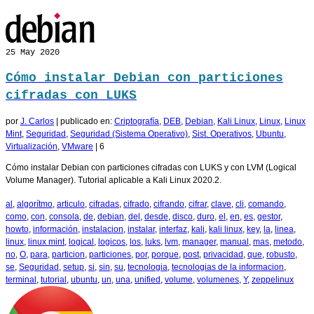
25
May 2020
Cómo instalar Debian con particiones
cifradas con LUKS
por
J. Carlos
|
publicado en:
Criptografía
,
DEB
,
Debian
,
Kali Linux
,
Linux
,
Linux
Mint
,
Seguridad
,
Seguridad (Sistema Operativo)
,
Sist. Operativos
,
Ubuntu
,
Virtualización
,
VMware
|
6
Cómo instalar Debian con particiones cifradas con LUKS y con LVM (Logical
Volume Manager). Tutorial aplicable a Kali Linux 2020.2.
al
,
algorítmo
,
articulo
,
cifradas
,
cifrado
,
cifrando
,
cifrar
,
clave
,
cli
,
comando
,
como
,
con
,
consola
,
de
,
debian
,
del
,
desde
,
disco
,
duro
,
el
,
en
,
es
,
gestor
,
howto
,
información
,
instalacion
,
instalar
,
interfaz
,
kali
,
kali linux
,
key
,
la
,
linea
,
linux
,
linux mint
,
logical
,
logicos
,
los
,
luks
,
lvm
,
manager
,
manual
,
mas
,
metodo
,
no
,
O
,
para
,
particion
,
particiones
,
por
,
porque
,
post
,
privacidad
,
que
,
robusto
,
se
,
Seguridad
,
setup
,
si
,
sin
,
su
,
tecnologia
,
tecnologias de la informacion
,
terminal
,
tutorial
,
ubuntu
,
un
,
una
,
unified
,
volume
,
volumenes
,
Y
,
zeppelinux