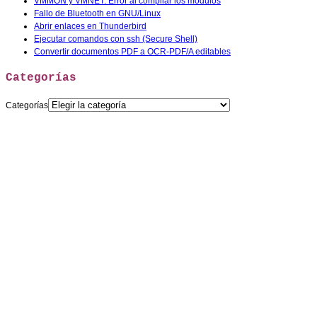
VMMON y VMNET: Error al compilar los modulos
Fallo de Bluetooth en GNU/Linux
Abrir enlaces en Thunderbird
Ejecutar comandos con ssh (Secure Shell)
Convertir documentos PDF a OCR-PDF/A editables
Categorías
Categorías