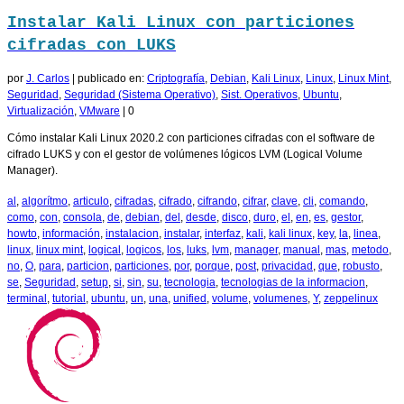
Instalar Kali Linux con particiones
cifradas con LUKS
por
J. Carlos
|
publicado en:
Criptografía
,
Debian
,
Kali Linux
,
Linux
,
Linux Mint
,
Seguridad
,
Seguridad (Sistema Operativo)
,
Sist. Operativos
,
Ubuntu
,
Virtualización
,
VMware
|
0
Cómo instalar Kali Linux 2020.2 con particiones cifradas con el software de
cifrado LUKS y con el gestor de volúmenes lógicos LVM (Logical Volume
Manager).
al
,
algorítmo
,
articulo
,
cifradas
,
cifrado
,
cifrando
,
cifrar
,
clave
,
cli
,
comando
,
como
,
con
,
consola
,
de
,
debian
,
del
,
desde
,
disco
,
duro
,
el
,
en
,
es
,
gestor
,
howto
,
información
,
instalacion
,
instalar
,
interfaz
,
kali
,
kali linux
,
key
,
la
,
linea
,
linux
,
linux mint
,
logical
,
logicos
,
los
,
luks
,
lvm
,
manager
,
manual
,
mas
,
metodo
,
no
,
O
,
para
,
particion
,
particiones
,
por
,
porque
,
post
,
privacidad
,
que
,
robusto
,
se
,
Seguridad
,
setup
,
si
,
sin
,
su
,
tecnologia
,
tecnologias de la informacion
,
terminal
,
tutorial
,
ubuntu
,
un
,
una
,
unified
,
volume
,
volumenes
,
Y
,
zeppelinux