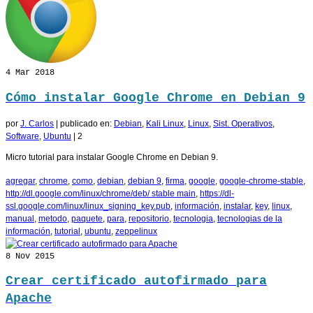
4
Mar 2018
Cómo instalar Google Chrome en Debian 9
por
J. Carlos
|
publicado en:
Debian
,
Kali Linux
,
Linux
,
Sist. Operativos
,
Software
,
Ubuntu
|
2
Micro tutorial para instalar Google Chrome en Debian 9.
agregar
,
chrome
,
como
,
debian
,
debian 9
,
firma
,
google
,
google-chrome-stable
,
http://dl.google.com/linux/chrome/deb/ stable main
,
https://dl-
ssl.google.com/linux/linux_signing_key.pub
,
información
,
instalar
,
key
,
linux
,
manual
,
metodo
,
paquete
,
para
,
repositorio
,
tecnologia
,
tecnologias de la
información
,
tutorial
,
ubuntu
,
zeppelinux
8
Nov 2015
Crear certificado autofirmado para
Apache