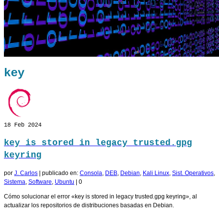
key
18
Feb 2024
key is stored in legacy trusted.gpg
keyring
por
J. Carlos
|
publicado en:
Consola
,
DEB
,
Debian
,
Kali Linux
,
Sist. Operativos
,
Sistema
,
Software
,
Ubuntu
|
0
Cómo solucionar el error «key is stored in legacy trusted.gpg keyring», al
actualizar los repositorios de distribuciones basadas en Debian.