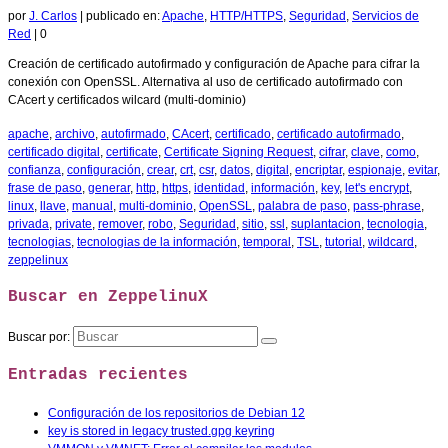
por
J. Carlos
|
publicado en:
Apache
,
HTTP/HTTPS
,
Seguridad
,
Servicios de
Red
|
0
Creación de certificado autofirmado y configuración de Apache para cifrar la
conexión con OpenSSL. Alternativa al uso de certificado autofirmado con
CAcert y certificados wilcard (multi-dominio)
apache
,
archivo
,
autofirmado
,
CAcert
,
certificado
,
certificado autofirmado
,
certificado digital
,
certificate
,
Certificate Signing Request
,
cifrar
,
clave
,
como
,
confianza
,
configuración
,
crear
,
crt
,
csr
,
datos
,
digital
,
encriptar
,
espionaje
,
evitar
,
frase de paso
,
generar
,
http
,
https
,
identidad
,
información
,
key
,
let's encrypt
,
linux
,
llave
,
manual
,
multi-dominio
,
OpenSSL
,
palabra de paso
,
pass-phrase
,
privada
,
private
,
remover
,
robo
,
Seguridad
,
sitio
,
ssl
,
suplantacion
,
tecnologia
,
tecnologias
,
tecnologias de la información
,
temporal
,
TSL
,
tutorial
,
wildcard
,
zeppelinux
Buscar en ZeppelinuX
Buscar por:
Entradas recientes
Configuración de los repositorios de Debian 12
key is stored in legacy trusted.gpg keyring