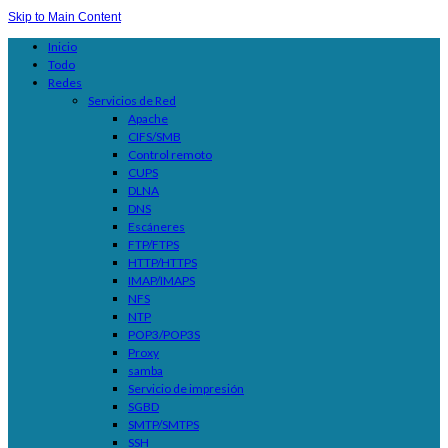
Skip to Main Content
Inicio
Todo
Redes
Servicios de Red
Apache
CIFS/SMB
Control remoto
CUPS
DLNA
DNS
Escáneres
FTP/FTPS
HTTP/HTTPS
IMAP/IMAPS
NFS
NTP
POP3/POP3S
Proxy
samba
Servicio de impresión
SGBD
SMTP/SMTPS
SSH