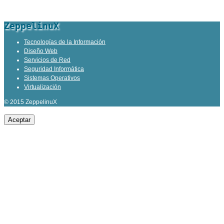
ZeppelinuX
Tecnologías de la Información
Diseño Web
Servicios de Red
Seguridad Informática
Sistemas Operativos
Virtualización
© 2015 ZeppelinuX
Aceptar