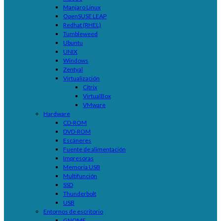
Manjaro Linux
OpenSUSE LEAP
Redhat (RHEL)
Tumbleweed
Ubuntu
UNIX
Windows
Zentyal
Virtualización
Citrix
VirtualBox
VMware
Hardware
CD-ROM
DVD-ROM
Escáneres
Fuente de alimentación
Impresoras
Memoria USB
Multifunción
SSD
Thunderbolt
USB
Entornos de escritorio
GNOME