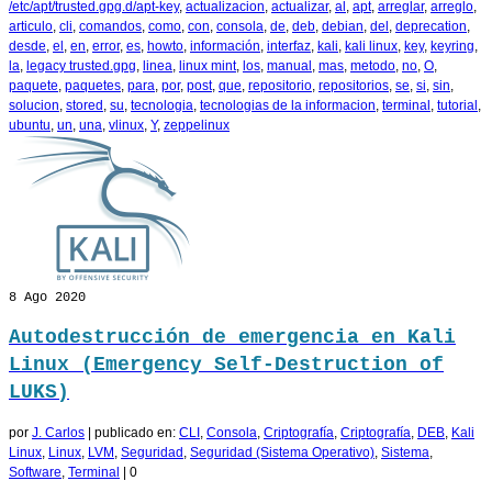
/etc/apt/trusted.gpg.d/apt-key
,
actualizacion
,
actualizar
,
al
,
apt
,
arreglar
,
arreglo
,
articulo
,
cli
,
comandos
,
como
,
con
,
consola
,
de
,
deb
,
debian
,
del
,
deprecation
,
desde
,
el
,
en
,
error
,
es
,
howto
,
información
,
interfaz
,
kali
,
kali linux
,
key
,
keyring
,
la
,
legacy trusted.gpg
,
linea
,
linux mint
,
los
,
manual
,
mas
,
metodo
,
no
,
O
,
paquete
,
paquetes
,
para
,
por
,
post
,
que
,
repositorio
,
repositorios
,
se
,
si
,
sin
,
solucion
,
stored
,
su
,
tecnologia
,
tecnologias de la informacion
,
terminal
,
tutorial
,
ubuntu
,
un
,
una
,
vlinux
,
Y
,
zeppelinux
8
Ago 2020
Autodestrucción de emergencia en Kali
Linux (Emergency Self-Destruction of
LUKS)
por
J. Carlos
|
publicado en:
CLI
,
Consola
,
Criptografía
,
Criptografía
,
DEB
,
Kali
Linux
,
Linux
,
LVM
,
Seguridad
,
Seguridad (Sistema Operativo)
,
Sistema
,
Software
,
Terminal
|
0