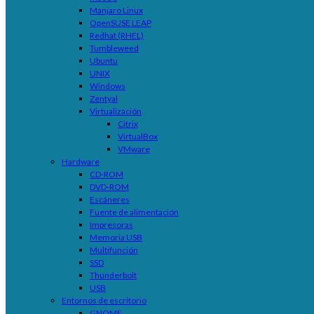
Manjaro Linux
OpenSUSE LEAP
Redhat (RHEL)
Tumbleweed
Ubuntu
UNIX
Windows
Zentyal
Virtualización
Citrix
VirtualBox
VMware
Hardware
CD-ROM
DVD-ROM
Escáneres
Fuente de alimentación
Impresoras
Memoria USB
Multifunción
SSD
Thunderbolt
USB
Entornos de escritorio
GNOME