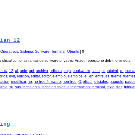
ian 12
. Operativos
,
Sistema
,
Software
,
Terminal
,
Ubuntu
|
0
 oficial como las ramas de software privativo. Añadir repositorio deb-multimedia
st.d/
,
12
,
al
,
ante
,
apt
,
archivo
,
articulo
,
bajo
,
bookworm
,
cabe
,
cd
,
cd/dvd
,
cli
,
coma
orios
,
dvd
,
edicion
,
editar
,
editor
,
ejemplo
,
ejemplos
,
el
,
en
,
entre
,
es
,
fuente
,
fuente
cacion
,
modificar
,
no
,
no-free-firmware
,
non-free
,
O
,
oficial
,
oficiales
,
paquete
,
paque
table
,
su
,
sus
,
tecnologia
,
tecnologias de la informacion
,
terminal
,
texto
,
tras
,
tutoria
ing