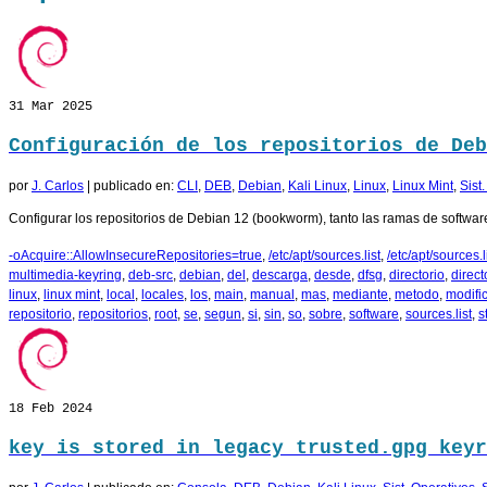
31
Mar 2025
Configuración de los repositorios de Deb
por
J. Carlos
|
publicado en:
CLI
,
DEB
,
Debian
,
Kali Linux
,
Linux
,
Linux Mint
,
Sist
Configurar los repositorios de Debian 12 (bookworm), tanto las ramas de software
-oAcquire::AllowInsecureRepositories=true
,
/etc/apt/sources.list
,
/etc/apt/sources.li
multimedia-keyring
,
deb-src
,
debian
,
del
,
descarga
,
desde
,
dfsg
,
directorio
,
direct
linux
,
linux mint
,
local
,
locales
,
los
,
main
,
manual
,
mas
,
mediante
,
metodo
,
modifi
repositorio
,
repositorios
,
root
,
se
,
segun
,
si
,
sin
,
so
,
sobre
,
software
,
sources.list
,
s
18
Feb 2024
key is stored in legacy trusted.gpg keyr