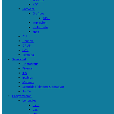
KDE
Software
Gráficos
GIMP
Impresión
Multimedia
snap
CLI
Consola
GRUB
LVM
Terminal
Seguridad
Criptografía
Firewall
IDS
iptables
Malware
Seguridad (Sistema Operativo)
Sniffer
Programación
Lenguajes
Bash
CSS