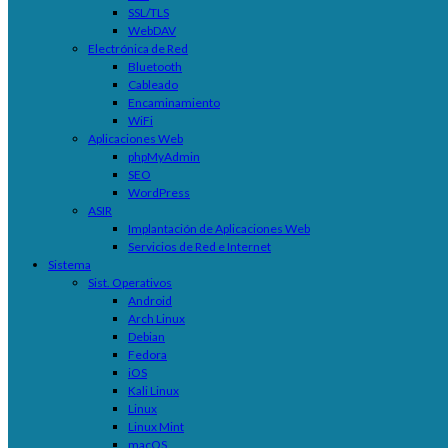
SSL/TLS
WebDAV
Electrónica de Red
Bluetooth
Cableado
Encaminamiento
WiFi
Aplicaciones Web
phpMyAdmin
SEO
WordPress
ASIR
Implantación de Aplicaciones Web
Servicios de Red e Internet
Sistema
Sist. Operativos
Android
Arch Linux
Debian
Fedora
iOS
Kali Linux
Linux
Linux Mint
macOS