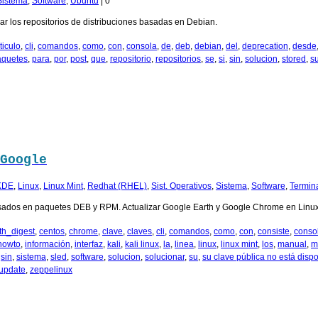
Sistema
,
Software
,
Ubuntu
|
0
izar los repositorios de distribuciones basadas en Debian.
ticulo
,
cli
,
comandos
,
como
,
con
,
consola
,
de
,
deb
,
debian
,
del
,
deprecation
,
desde
aquetes
,
para
,
por
,
post
,
que
,
repositorio
,
repositorios
,
se
,
si
,
sin
,
solucion
,
stored
,
s
Google
KDE
,
Linux
,
Linux Mint
,
Redhat (RHEL)
,
Sist. Operativos
,
Sistema
,
Software
,
Termin
 basados en paquetes DEB y RPM. Actualizar Google Earth y Google Chrome en Linux
th_digest
,
centos
,
chrome
,
clave
,
claves
,
cli
,
comandos
,
como
,
con
,
consiste
,
conso
howto
,
información
,
interfaz
,
kali
,
kali linux
,
la
,
linea
,
linux
,
linux mint
,
los
,
manual
,
m
,
sin
,
sistema
,
sled
,
software
,
solucion
,
solucionar
,
su
,
su clave pública no está disp
update
,
zeppelinux