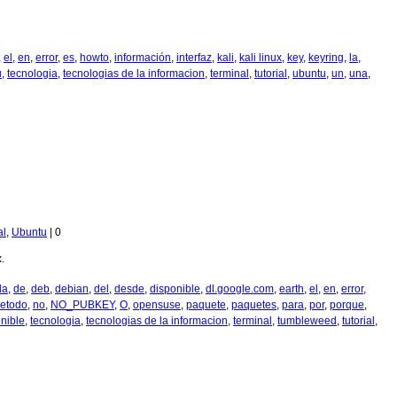
,
el
,
en
,
error
,
es
,
howto
,
información
,
interfaz
,
kali
,
kali linux
,
key
,
keyring
,
la
,
u
,
tecnologia
,
tecnologias de la informacion
,
terminal
,
tutorial
,
ubuntu
,
un
,
una
,
al
,
Ubuntu
|
0
.
la
,
de
,
deb
,
debian
,
del
,
desde
,
disponible
,
dl.google.com
,
earth
,
el
,
en
,
error
,
etodo
,
no
,
NO_PUBKEY
,
O
,
opensuse
,
paquete
,
paquetes
,
para
,
por
,
porque
,
onible
,
tecnologia
,
tecnologias de la informacion
,
terminal
,
tumbleweed
,
tutorial
,