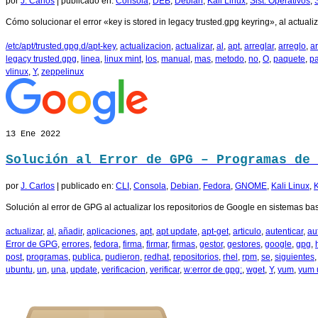
por
J. Carlos
|
publicado en:
Consola
,
DEB
,
Debian
,
Kali Linux
,
Sist. Operativos
,
Cómo solucionar el error «key is stored in legacy trusted.gpg keyring», al actual
/etc/apt/trusted.gpg.d/apt-key
,
actualizacion
,
actualizar
,
al
,
apt
,
arreglar
,
arreglo
,
ar
legacy trusted.gpg
,
linea
,
linux mint
,
los
,
manual
,
mas
,
metodo
,
no
,
O
,
paquete
,
p
vlinux
,
Y
,
zeppelinux
13
Ene 2022
Solución al Error de GPG – Programas de 
por
J. Carlos
|
publicado en:
CLI
,
Consola
,
Debian
,
Fedora
,
GNOME
,
Kali Linux
,
Solución al error de GPG al actualizar los repositorios de Google en sistemas
actualizar
,
al
,
añadir
,
aplicaciones
,
apt
,
apt update
,
apt-get
,
articulo
,
autenticar
,
au
Error de GPG
,
errores
,
fedora
,
firma
,
firmar
,
firmas
,
gestor
,
gestores
,
google
,
gpg
,
post
,
programas
,
publica
,
pudieron
,
redhat
,
repositorios
,
rhel
,
rpm
,
se
,
siguientes
ubuntu
,
un
,
una
,
update
,
verificacion
,
verificar
,
w:error de gpg:
,
wget
,
Y
,
yum
,
yum 