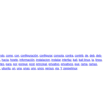
ndo
,
como
,
con
,
configuración
,
configurar
,
consola
,
contra
,
contrib
,
de
,
deb
,
deb-
s
,
hacia
,
howto
,
información
,
instalacion
,
instalar
,
interfaz
,
kali
,
kali linux
,
la
,
linea
,
tes
,
para
,
por
,
porque
,
post
,
principal
,
privativo
,
privativos
,
que
,
rama
,
ramas
,
l
,
ubuntu
,
un
,
una
,
unas
,
uno
,
unos
,
versus
,
via
,
Y
,
zeppelinux