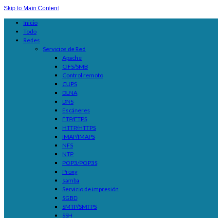
Skip to Main Content
Inicio
Todo
Redes
Servicios de Red
Apache
CIFS/SMB
Control remoto
CUPS
DLNA
DNS
Escáneres
FTP/FTPS
HTTP/HTTPS
IMAP/IMAPS
NFS
NTP
POP3/POP3S
Proxy
samba
Servicio de impresión
SGBD
SMTP/SMTPS
SSH