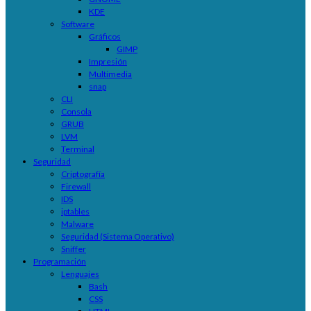
KDE
Software
Gráficos
GIMP
Impresión
Multimedia
snap
CLI
Consola
GRUB
LVM
Terminal
Seguridad
Criptografía
Firewall
IDS
iptables
Malware
Seguridad (Sistema Operativo)
Sniffer
Programación
Lenguajes
Bash
CSS