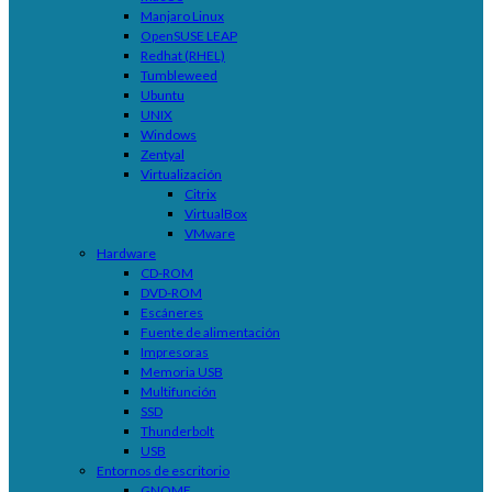
Manjaro Linux
OpenSUSE LEAP
Redhat (RHEL)
Tumbleweed
Ubuntu
UNIX
Windows
Zentyal
Virtualización
Citrix
VirtualBox
VMware
Hardware
CD-ROM
DVD-ROM
Escáneres
Fuente de alimentación
Impresoras
Memoria USB
Multifunción
SSD
Thunderbolt
USB
Entornos de escritorio
GNOME