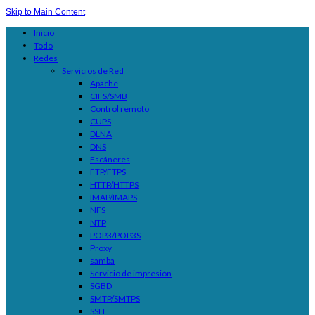
Skip to Main Content
Inicio
Todo
Redes
Servicios de Red
Apache
CIFS/SMB
Control remoto
CUPS
DLNA
DNS
Escáneres
FTP/FTPS
HTTP/HTTPS
IMAP/IMAPS
NFS
NTP
POP3/POP3S
Proxy
samba
Servicio de impresión
SGBD
SMTP/SMTPS
SSH