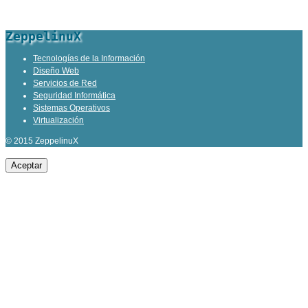
ZeppelinuX
Tecnologías de la Información
Diseño Web
Servicios de Red
Seguridad Informática
Sistemas Operativos
Virtualización
© 2015 ZeppelinuX
Aceptar