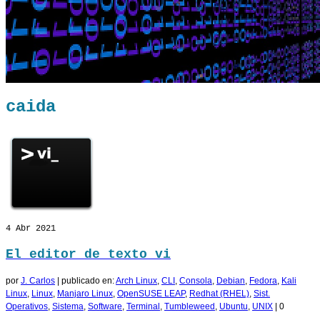
caida
4
Abr 2021
El editor de texto vi
por
J. Carlos
|
publicado en:
Arch Linux
,
CLI
,
Consola
,
Debian
,
Fedora
,
Kali
Linux
,
Linux
,
Manjaro Linux
,
OpenSUSE LEAP
,
Redhat (RHEL)
,
Sist.
Operativos
,
Sistema
,
Software
,
Terminal
,
Tumbleweed
,
Ubuntu
,
UNIX
|
0