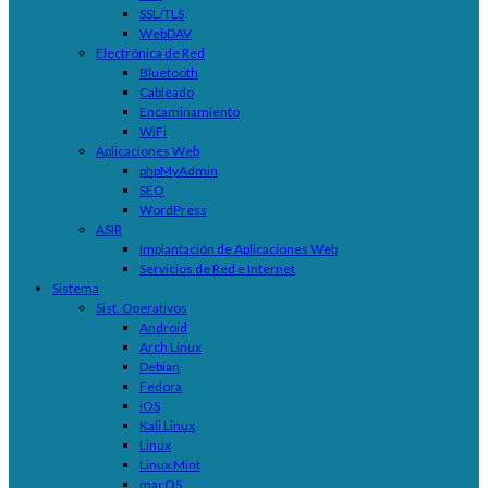
SSL/TLS
WebDAV
Electrónica de Red
Bluetooth
Cableado
Encaminamiento
WiFi
Aplicaciones Web
phpMyAdmin
SEO
WordPress
ASIR
Implantación de Aplicaciones Web
Servicios de Red e Internet
Sistema
Sist. Operativos
Android
Arch Linux
Debian
Fedora
iOS
Kali Linux
Linux
Linux Mint
macOS