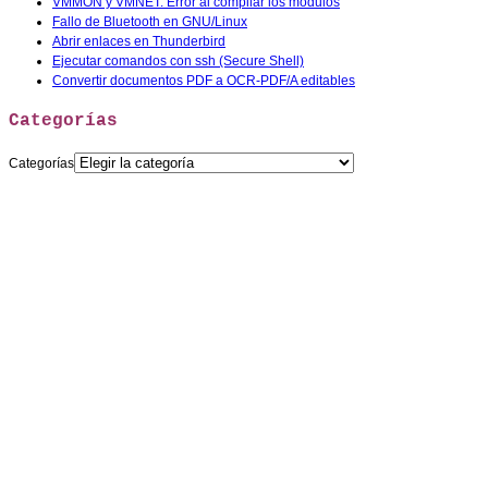
VMMON y VMNET: Error al compilar los modulos
Fallo de Bluetooth en GNU/Linux
Abrir enlaces en Thunderbird
Ejecutar comandos con ssh (Secure Shell)
Convertir documentos PDF a OCR-PDF/A editables
Categorías
Categorías