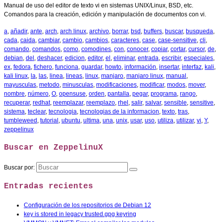
Manual de uso del editor de texto vi en sistemas UNIX/Linux, BSD, etc.
Comandos para la creación, edición y manipulación de documentos con vi.
a
,
añadir
,
ante
,
arch
,
arch linux
,
archivo
,
borrar
,
bsd
,
buffers
,
buscar
,
busqueda
,
cada
,
caida
,
cambiar
,
cambio
,
cambios
,
caracteres
,
case
,
case-sensitive
,
cli
,
comando
,
comandos
,
como
,
comodines
,
con
,
conocer
,
copiar
,
cortar
,
cursor
,
de
,
debian
,
del
,
deshacer
,
edicion
,
editor
,
el
,
eliminar
,
entrada
,
escribir
,
especiales
,
ex
,
fedora
,
fichero
,
funciona
,
guardar
,
howto
,
información
,
insertar
,
interfaz
,
kali
,
kali linux
,
la
,
las
,
linea
,
lineas
,
linux
,
manjaro
,
manjaro linux
,
manual
,
mayusculas
,
metodo
,
minusculas
,
modificaciones
,
modificar
,
modos
,
mover
,
nombre
,
número
,
O
,
opensuse
,
orden
,
pantalla
,
pegar
,
programa
,
rango
,
recuperar
,
redhat
,
reemplazar
,
reemplazo
,
rhel
,
salir
,
salvar
,
sensible
,
sensitive
,
sistema
,
teclear
,
tecnologia
,
tecnologias de la informacion
,
texto
,
tras
,
tumbleweed
,
tutorial
,
ubuntu
,
ultima
,
una
,
unix
,
usar
,
uso
,
utiliza
,
utilizar
,
vi
,
Y
,
zeppelinux
Buscar en ZeppelinuX
Buscar por:
Entradas recientes
Configuración de los repositorios de Debian 12
key is stored in legacy trusted.gpg keyring