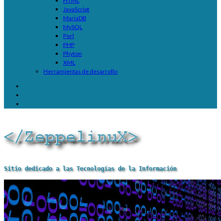
HTML
JavaScript
MariaDB
MySQL
Perl
PHP
Phyton
XML
Herramientas de desarrollo
Sitio dedicado a las Tecnologías de la Información