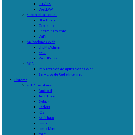
SSL/TLS
WebDAV
Electrónica de Red
Bluetooth
Cableado
Encaminamiento
WiFi
Aplicaciones Web
phpMyAdmin
SEO
WordPress
ASIR
Implantación de Aplicaciones Web
Servicios de Red e Internet
Sistema
Sist. Operativos
Android
Arch Linux
Debian
Fedora
iOS
Kali Linux
Linux
Linux Mint
macOS