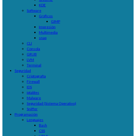
KDE
Software
Gráficos
GIMP
Impresión
Multimedia
snap
CLI
Consola
GRUB
LVM
Terminal
Seguridad
Criptografía
Firewall
IDS
iptables
Malware
Seguridad (Sistema Operativo)
Sniffer
Programación
Lenguajes
Bash
CSS