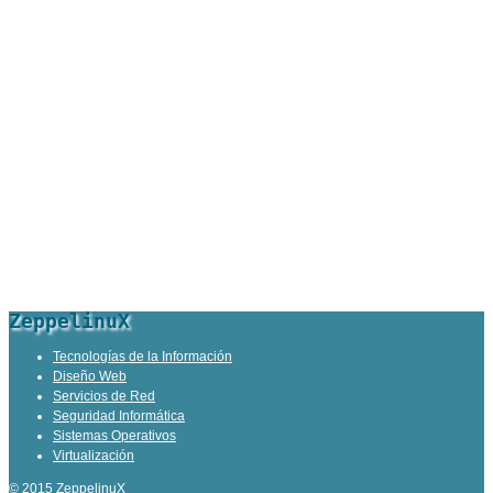
ZeppelinuX
Tecnologías de la Información
Diseño Web
Servicios de Red
Seguridad Informática
Sistemas Operativos
Virtualización
© 2015 ZeppelinuX