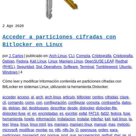
2
Ago 2020
Acceder a particiones cifradas con
Bitlocker en Linux
por
J. Carlos
|
publicado en:
Arch Linux
,
CLI
,
Consola
,
Criptografía
,
Criptografía
,
Debian
,
Fedora
,
Kali Linux
,
Linux
,
Manjaro Linux
,
OpenSUSE LEAP
,
Redhat
(RHEL)
,
Seguridad
,
Sist. Operativos
,
Software
,
Terminal
,
Tumbleweed
,
Ubuntu
,
Windows
|
4
Cómo leer y modificar información contenida en particiones cifradas con
BitLocker en sistemas Linux, utilizando la herramienta Dislocker.
acceder
,
acceso
,
al
,
arch
,
arch linux
,
articulo
,
bitlocker
,
centos
,
cifradas
,
clave
,
cli
,
comando
,
como
,
con
,
configuración
,
configurar
,
consola
,
contraseña
,
datos
,
de
,
debian
,
del
,
desbloqueo
,
descrifrar
,
desde
,
dislocker
,
dislocker-file
,
dislocker-fuse
,
el
,
en
,
encriptadas
,
es
,
escribir
,
exfat
,
FAT16
,
fat32
,
fedora
,
fuse
,
herramienta
,
howto
,
información
,
instalacion
,
instalar
,
interfaz
,
kali
,
kali linux
,
la
,
leer
,
linea
,
linux
,
linux mint
,
los
,
manjaro
,
manjaro linux
,
manual
,
mas
,
metodo
,
microsoft
,
modificar
,
montar
,
no
,
ntfs
,
ntfs-3g
,
O
,
opensuse
,
orden
,
para
,
particiones
,
password
,
por
,
porque
,
post
,
que
,
recuperacion
,
redhat
,
rhel
,
se
,
si
,