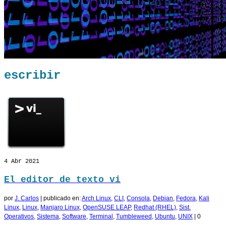
escribir
4
Abr 2021
El editor de texto vi
por
J. Carlos
|
publicado en:
Arch Linux
,
CLI
,
Consola
,
Debian
,
Fedora
,
Kali
Linux
,
Linux
,
Manjaro Linux
,
OpenSUSE LEAP
,
Redhat (RHEL)
,
Sist.
Operativos
,
Sistema
,
Software
,
Terminal
,
Tumbleweed
,
Ubuntu
,
UNIX
|
0