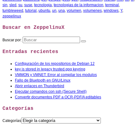
sin
,
sled
,
su
,
suse
,
tecnologia
,
tecnologias de la informacion
,
terminal
,
tumbleweed
,
tutorial
,
ubuntu
,
un
,
una
,
volumen
,
volumenes
,
windows
,
Y
,
zeppelinux
Buscar en ZeppelinuX
Buscar por:
Entradas recientes
Configuración de los repositorios de Debian 12
key is stored in legacy trusted.gpg keyring
VMMON y VMNET: Error al compilar los modulos
Fallo de Bluetooth en GNU/Linux
Abrir enlaces en Thunderbird
Ejecutar comandos con ssh (Secure Shell)
Convertir documentos PDF a OCR-PDF/A editables
Categorías
Categorías