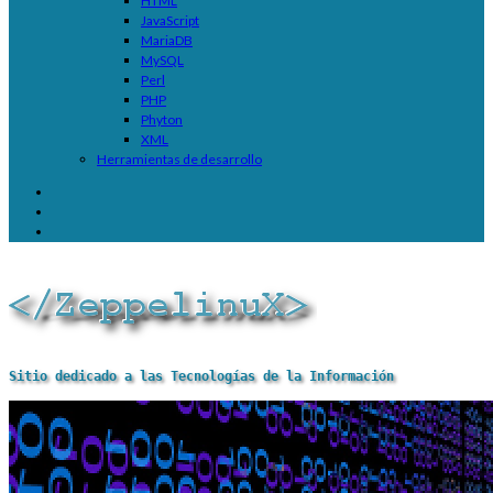
HTML
JavaScript
MariaDB
MySQL
Perl
PHP
Phyton
XML
Herramientas de desarrollo
Sitio dedicado a las Tecnologías de la Información