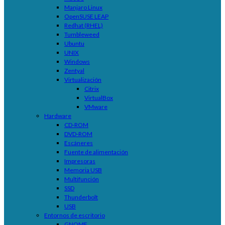
Manjaro Linux
OpenSUSE LEAP
Redhat (RHEL)
Tumbleweed
Ubuntu
UNIX
Windows
Zentyal
Virtualización
Citrix
VirtualBox
VMware
Hardware
CD-ROM
DVD-ROM
Escáneres
Fuente de alimentación
Impresoras
Memoria USB
Multifunción
SSD
Thunderbolt
USB
Entornos de escritorio
GNOME