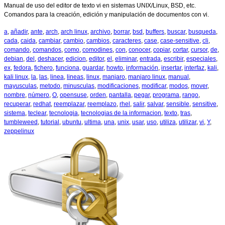
Manual de uso del editor de texto vi en sistemas UNIX/Linux, BSD, etc.
Comandos para la creación, edición y manipulación de documentos con vi.
a
,
añadir
,
ante
,
arch
,
arch linux
,
archivo
,
borrar
,
bsd
,
buffers
,
buscar
,
busqueda
,
cada
,
caida
,
cambiar
,
cambio
,
cambios
,
caracteres
,
case
,
case-sensitive
,
cli
,
comando
,
comandos
,
como
,
comodines
,
con
,
conocer
,
copiar
,
cortar
,
cursor
,
de
,
debian
,
del
,
deshacer
,
edicion
,
editor
,
el
,
eliminar
,
entrada
,
escribir
,
especiales
,
ex
,
fedora
,
fichero
,
funciona
,
guardar
,
howto
,
información
,
insertar
,
interfaz
,
kali
,
kali linux
,
la
,
las
,
linea
,
lineas
,
linux
,
manjaro
,
manjaro linux
,
manual
,
mayusculas
,
metodo
,
minusculas
,
modificaciones
,
modificar
,
modos
,
mover
,
nombre
,
número
,
O
,
opensuse
,
orden
,
pantalla
,
pegar
,
programa
,
rango
,
recuperar
,
redhat
,
reemplazar
,
reemplazo
,
rhel
,
salir
,
salvar
,
sensible
,
sensitive
,
sistema
,
teclear
,
tecnologia
,
tecnologias de la informacion
,
texto
,
tras
,
tumbleweed
,
tutorial
,
ubuntu
,
ultima
,
una
,
unix
,
usar
,
uso
,
utiliza
,
utilizar
,
vi
,
Y
,
zeppelinux