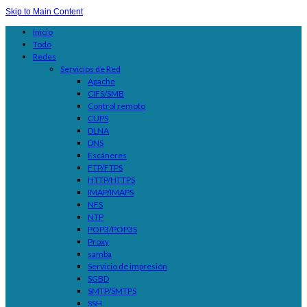
Skip to Main Content
Inicio
Todo
Redes
Servicios de Red
Apache
CIFS/SMB
Control remoto
CUPS
DLNA
DNS
Escáneres
FTP/FTPS
HTTP/HTTPS
IMAP/IMAPS
NFS
NTP
POP3/POP3S
Proxy
samba
Servicio de impresión
SGBD
SMTP/SMTPS
SSH