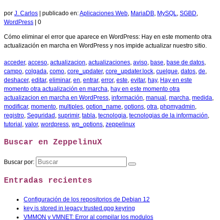
por
J. Carlos
|
publicado en:
Aplicaciones Web
,
MariaDB
,
MySQL
,
SGBD
,
WordPress
|
0
Cómo eliminar el error que aparece en WordPress: Hay en este momento otra
actualización en marcha en WordPress y nos impide actualizar nuestro sitio.
acceder
,
acceso
,
actualizacion
,
actualizaciones
,
aviso
,
base
,
base de datos
,
campo
,
colgada
,
como
,
core_updater
,
core_updater.lock
,
cuelgue
,
datos
,
de
,
deshacer
,
editar
,
eliminar
,
en
,
entrar
,
error
,
este
,
evitar
,
hay
,
Hay en este
momento otra actualización en marcha
,
hay en este momento otra
actualizacion en marcha en WordPress
,
información
,
manual
,
marcha
,
medida
,
modificar
,
momento
,
multiples
,
option_name
,
options
,
otra
,
phpmyadmin
,
registro
,
Seguridad
,
suprimir
,
tabla
,
tecnologia
,
tecnologias de la información
,
tutorial
,
valor
,
wordpress
,
wp_options
,
zeppelinux
Buscar en ZeppelinuX
Buscar por:
Entradas recientes
Configuración de los repositorios de Debian 12
key is stored in legacy trusted.gpg keyring
VMMON y VMNET: Error al compilar los modulos