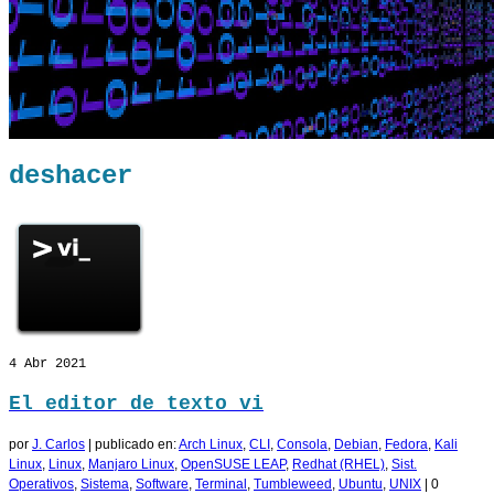
deshacer
4
Abr 2021
El editor de texto vi
por
J. Carlos
|
publicado en:
Arch Linux
,
CLI
,
Consola
,
Debian
,
Fedora
,
Kali
Linux
,
Linux
,
Manjaro Linux
,
OpenSUSE LEAP
,
Redhat (RHEL)
,
Sist.
Operativos
,
Sistema
,
Software
,
Terminal
,
Tumbleweed
,
Ubuntu
,
UNIX
|
0