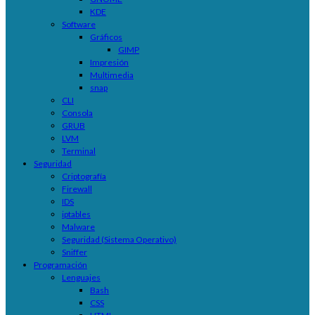
KDE
Software
Gráficos
GIMP
Impresión
Multimedia
snap
CLI
Consola
GRUB
LVM
Terminal
Seguridad
Criptografía
Firewall
IDS
iptables
Malware
Seguridad (Sistema Operativo)
Sniffer
Programación
Lenguajes
Bash
CSS