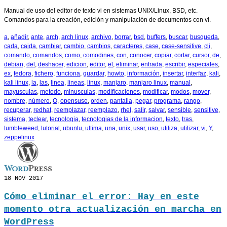
Manual de uso del editor de texto vi en sistemas UNIX/Linux, BSD, etc.
Comandos para la creación, edición y manipulación de documentos con vi.
a
,
añadir
,
ante
,
arch
,
arch linux
,
archivo
,
borrar
,
bsd
,
buffers
,
buscar
,
busqueda
,
cada
,
caida
,
cambiar
,
cambio
,
cambios
,
caracteres
,
case
,
case-sensitive
,
cli
,
comando
,
comandos
,
como
,
comodines
,
con
,
conocer
,
copiar
,
cortar
,
cursor
,
de
,
debian
,
del
,
deshacer
,
edicion
,
editor
,
el
,
eliminar
,
entrada
,
escribir
,
especiales
,
ex
,
fedora
,
fichero
,
funciona
,
guardar
,
howto
,
información
,
insertar
,
interfaz
,
kali
,
kali linux
,
la
,
las
,
linea
,
lineas
,
linux
,
manjaro
,
manjaro linux
,
manual
,
mayusculas
,
metodo
,
minusculas
,
modificaciones
,
modificar
,
modos
,
mover
,
nombre
,
número
,
O
,
opensuse
,
orden
,
pantalla
,
pegar
,
programa
,
rango
,
recuperar
,
redhat
,
reemplazar
,
reemplazo
,
rhel
,
salir
,
salvar
,
sensible
,
sensitive
,
sistema
,
teclear
,
tecnologia
,
tecnologias de la informacion
,
texto
,
tras
,
tumbleweed
,
tutorial
,
ubuntu
,
ultima
,
una
,
unix
,
usar
,
uso
,
utiliza
,
utilizar
,
vi
,
Y
,
zeppelinux
18
Nov 2017
Cómo eliminar el error: Hay en este
momento otra actualización en marcha en
WordPress