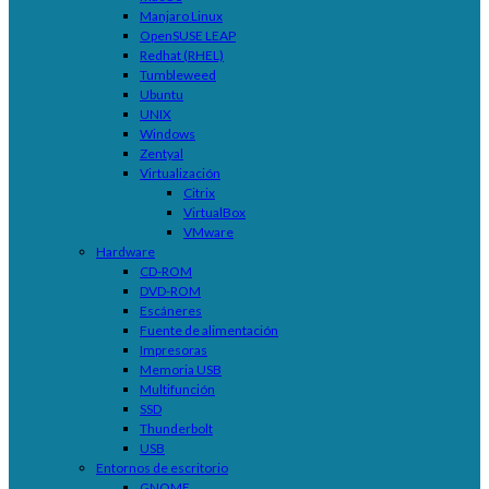
Manjaro Linux
OpenSUSE LEAP
Redhat (RHEL)
Tumbleweed
Ubuntu
UNIX
Windows
Zentyal
Virtualización
Citrix
VirtualBox
VMware
Hardware
CD-ROM
DVD-ROM
Escáneres
Fuente de alimentación
Impresoras
Memoria USB
Multifunción
SSD
Thunderbolt
USB
Entornos de escritorio
GNOME