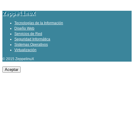
ZeppelinuX
Tecnologías de la Información
Diseño Web
Servicios de Red
Seguridad Informática
Sistemas Operativos
Virtualización
© 2015 ZeppelinuX
Aceptar