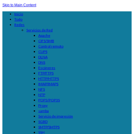
Skip to Main Content
Inicio
Todo
Redes
Servicios de Red
Apache
CIFS/SMB
Control remoto
CUPS
DLNA
DNS
Escáneres
FTP/FTPS
HTTP/HTTPS
IMAP/IMAPS
NFS
NTP
POP3/POP3S
Proxy
samba
Servicio de impresión
SGBD
SMTP/SMTPS
SSH