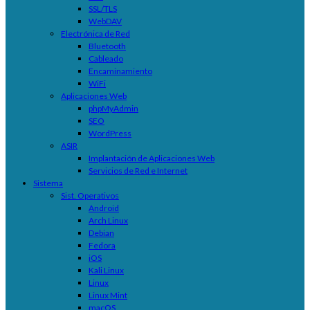
SSL/TLS
WebDAV
Electrónica de Red
Bluetooth
Cableado
Encaminamiento
WiFi
Aplicaciones Web
phpMyAdmin
SEO
WordPress
ASIR
Implantación de Aplicaciones Web
Servicios de Red e Internet
Sistema
Sist. Operativos
Android
Arch Linux
Debian
Fedora
iOS
Kali Linux
Linux
Linux Mint
macOS