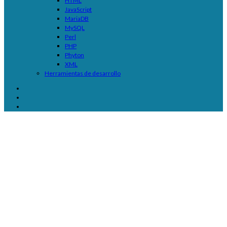
HTML
JavaScript
MariaDB
MySQL
Perl
PHP
Phyton
XML
Herramientas de desarrollo