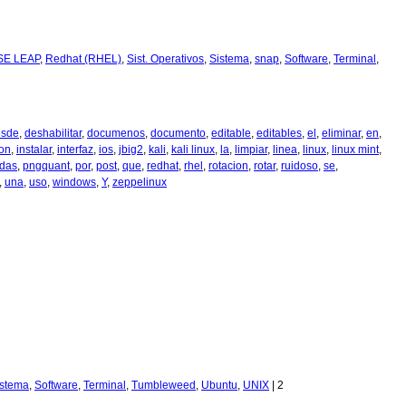
SE LEAP
,
Redhat (RHEL)
,
Sist. Operativos
,
Sistema
,
snap
,
Software
,
Terminal
,
esde
,
deshabilitar
,
documenos
,
documento
,
editable
,
editables
,
el
,
eliminar
,
en
,
ion
,
instalar
,
interfaz
,
ios
,
jbig2
,
kali
,
kali linux
,
la
,
limpiar
,
linea
,
linux
,
linux mint
,
idas
,
pngquant
,
por
,
post
,
que
,
redhat
,
rhel
,
rotacion
,
rotar
,
ruidoso
,
se
,
,
una
,
uso
,
windows
,
Y
,
zeppelinux
istema
,
Software
,
Terminal
,
Tumbleweed
,
Ubuntu
,
UNIX
|
2