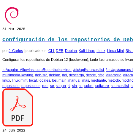
31
Mar 2025
Configuración de los repositorios de Deb
por
J. Carlos
|
publicado en:
CLI
,
DEB
,
Debian
,
Kali Linux
,
Linux
,
Linux Mint
,
Sist
Configurar los repositorios de Debian 12 (bookworm), tanto las ramas de software
-oAcquire::AllowInsecureRepositories=true
,
/etc/apt/sources.list
,
/etc/apt/sources.li
multimedia-keyring
,
deb-src
,
debian
,
del
,
descarga
,
desde
,
dfsg
,
directorio
,
direct
linux
,
linux mint
,
local
,
locales
,
los
,
main
,
manual
,
mas
,
mediante
,
metodo
,
modifi
repositorio
,
repositorios
,
root
,
se
,
segun
,
si
,
sin
,
so
,
sobre
,
software
,
sources.list
,
s
24
Jun 2022