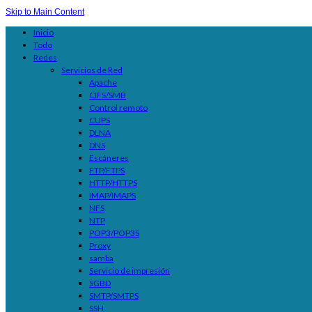
Skip to Main Content
Inicio
Todo
Redes
Servicios de Red
Apache
CIFS/SMB
Control remoto
CUPS
DLNA
DNS
Escáneres
FTP/FTPS
HTTP/HTTPS
IMAP/IMAPS
NFS
NTP
POP3/POP3S
Proxy
samba
Servicio de impresión
SGBD
SMTP/SMTPS
SSH