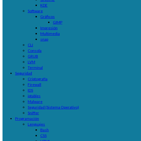
KDE
Software
Gráficos
GIMP
Impresión
Multimedia
snap
CLI
Consola
GRUB
LVM
Terminal
Seguridad
Criptografía
Firewall
IDS
iptables
Malware
Seguridad (Sistema Operativo)
Sniffer
Programación
Lenguajes
Bash
CSS