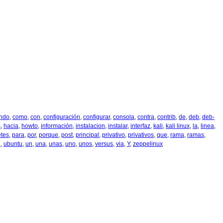
ndo
,
como
,
con
,
configuración
,
configurar
,
consola
,
contra
,
contrib
,
de
,
deb
,
deb-
s
,
hacia
,
howto
,
información
,
instalacion
,
instalar
,
interfaz
,
kali
,
kali linux
,
la
,
linea
,
tes
,
para
,
por
,
porque
,
post
,
principal
,
privativo
,
privativos
,
que
,
rama
,
ramas
,
l
,
ubuntu
,
un
,
una
,
unas
,
uno
,
unos
,
versus
,
via
,
Y
,
zeppelinux