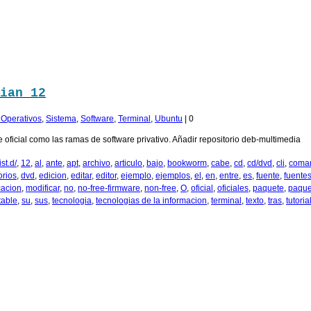
ian 12
. Operativos
,
Sistema
,
Software
,
Terminal
,
Ubuntu
|
0
 oficial como las ramas de software privativo. Añadir repositorio deb-multimedia
st.d/
,
12
,
al
,
ante
,
apt
,
archivo
,
articulo
,
bajo
,
bookworm
,
cabe
,
cd
,
cd/dvd
,
cli
,
coma
orios
,
dvd
,
edicion
,
editar
,
editor
,
ejemplo
,
ejemplos
,
el
,
en
,
entre
,
es
,
fuente
,
fuente
cacion
,
modificar
,
no
,
no-free-firmware
,
non-free
,
O
,
oficial
,
oficiales
,
paquete
,
paque
table
,
su
,
sus
,
tecnologia
,
tecnologias de la informacion
,
terminal
,
texto
,
tras
,
tutoria