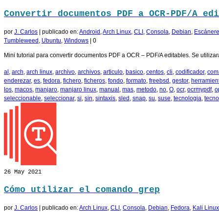
Convertir documentos PDF a OCR-PDF/A edi
por
J. Carlos
|
publicado en:
Android
,
Arch Linux
,
CLI
,
Consola
,
Debian
,
Escáner
Tumbleweed
,
Ubuntu
,
Windows
|
0
Mini tutorial para convertir documentos PDF a OCR – PDF/A editables. Se utiliza
al
,
arch
,
arch linux
,
archivo
,
archivos
,
articulo
,
basico
,
centos
,
cli
,
codificador
,
com
enderezar
,
es
,
fedora
,
fichero
,
ficheros
,
fondo
,
formato
,
freebsd
,
gestor
,
herramien
los
,
macos
,
manjaro
,
manjaro linux
,
manual
,
mas
,
metodo
,
no
,
O
,
ocr
,
ocrmypdf
,
o
seleccionable
,
seleccionar
,
si
,
sin
,
sintaxis
,
sled
,
snap
,
su
,
suse
,
tecnologia
,
tecno
26
May 2021
Cómo utilizar el comando grep
por
J. Carlos
|
publicado en:
Arch Linux
,
CLI
,
Consola
,
Debian
,
Fedora
,
Kali Linux