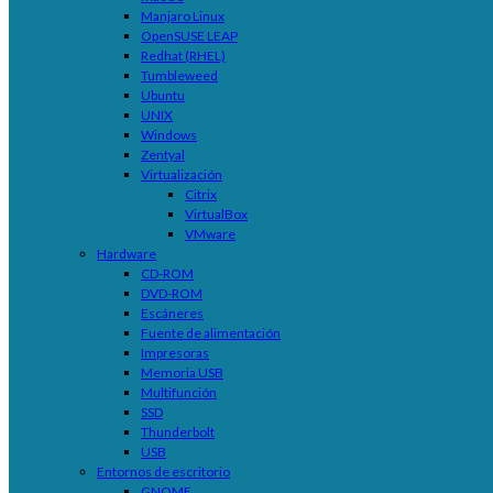
Manjaro Linux
OpenSUSE LEAP
Redhat (RHEL)
Tumbleweed
Ubuntu
UNIX
Windows
Zentyal
Virtualización
Citrix
VirtualBox
VMware
Hardware
CD-ROM
DVD-ROM
Escáneres
Fuente de alimentación
Impresoras
Memoria USB
Multifunción
SSD
Thunderbolt
USB
Entornos de escritorio
GNOME