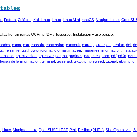
tables
es
,
Fedora
,
Gráficos
,
Kali Linux
,
Linux
,
Linux Mint
,
macOS
,
Manjaro Linux
,
OpenSU
rá las herramientas OCRmyPDF y Tesseract. Instalación y uso básico.
andos
,
como
,
con
,
consola
,
conversion
,
convertir
,
corregir
,
crear
,
de
,
debian
,
del
,
d
ta
,
herramientas
,
howto
,
idioma
,
idiomas
,
imagen
,
imagenes
,
información
,
instalac
pensuse
,
optimizacion
,
optimizar
,
pagina
,
paginas
,
paquetes
,
para
,
pdf
,
pdf/a
,
perd
logias de la informacion
,
terminal
,
tesseract
,
texto
,
tumbleweed
,
tutorial
,
ubuntu
,
un
,
Linux
,
Manjaro Linux
,
OpenSUSE LEAP
,
Perl
,
Redhat (RHEL)
,
Sist. Operativos
,
S