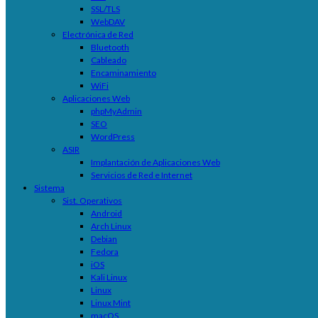
SSL/TLS
WebDAV
Electrónica de Red
Bluetooth
Cableado
Encaminamiento
WiFi
Aplicaciones Web
phpMyAdmin
SEO
WordPress
ASIR
Implantación de Aplicaciones Web
Servicios de Red e Internet
Sistema
Sist. Operativos
Android
Arch Linux
Debian
Fedora
iOS
Kali Linux
Linux
Linux Mint
macOS