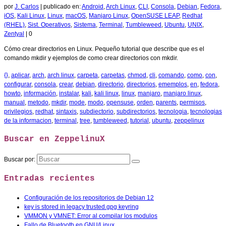
por
J. Carlos
|
publicado en:
Android
,
Arch Linux
,
CLI
,
Consola
,
Debian
,
Fedora
,
iOS
,
Kali Linux
,
Linux
,
macOS
,
Manjaro Linux
,
OpenSUSE LEAP
,
Redhat
(RHEL)
,
Sist. Operativos
,
Sistema
,
Terminal
,
Tumbleweed
,
Ubuntu
,
UNIX
,
Zentyal
|
0
Cómo crear directorios en Linux. Pequeño tutorial que describe que es el
comando mkdir y ejemplos de como crear directorios con mkdir.
{}
,
aplicar
,
arch
,
arch linux
,
carpeta
,
carpetas
,
chmod
,
cli
,
comando
,
como
,
con
,
configurar
,
consola
,
crear
,
debian
,
directorio
,
directorios
,
ememplos
,
en
,
fedora
,
howto
,
información
,
instalar
,
kali
,
kali linux
,
linux
,
manjaro
,
manjaro linux
,
manual
,
metodo
,
mkdir
,
mode
,
modo
,
opensuse
,
orden
,
parents
,
permisos
,
privilegios
,
redhat
,
sintaxis
,
subdiectorio
,
subdirectorios
,
tecnologia
,
tecnologias
de la informacion
,
terminal
,
tree
,
tumbleweed
,
tutorial
,
ubuntu
,
zeppelinux
Buscar en ZeppelinuX
Buscar por:
Entradas recientes
Configuración de los repositorios de Debian 12
key is stored in legacy trusted.gpg keyring
VMMON y VMNET: Error al compilar los modulos
Fallo de Bluetooth en GNU/Linux