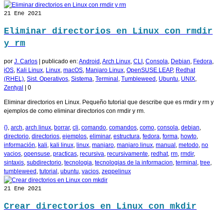
21
Ene 2021
Eliminar directorios en Linux con rmdir
y rm
por
J. Carlos
|
publicado en:
Android
,
Arch Linux
,
CLI
,
Consola
,
Debian
,
Fedora
,
iOS
,
Kali Linux
,
Linux
,
macOS
,
Manjaro Linux
,
OpenSUSE LEAP
,
Redhat
(RHEL)
,
Sist. Operativos
,
Sistema
,
Terminal
,
Tumbleweed
,
Ubuntu
,
UNIX
,
Zentyal
|
0
Eliminar directorios en Linux. Pequeño tutorial que describe que es rmdir y rm y
ejemplos de como eliminar directorios con rmdir y rm.
{}
,
arch
,
arch linux
,
borrar
,
cli
,
comando
,
comandos
,
como
,
consola
,
debian
,
directorio
,
directorios
,
ejemplos
,
eliminar
,
estructura
,
fedora
,
forma
,
howto
,
información
,
kali
,
kali linux
,
linux
,
manjaro
,
manjaro linux
,
manual
,
metodo
,
no
vacios
,
opensuse
,
practicas
,
recursiva
,
recursivamente
,
redhat
,
rm
,
rmdir
,
sintaxis
,
subdirectorio
,
tecnologia
,
tecnologias de la informacion
,
terminal
,
tree
,
tumbleweed
,
tutorial
,
ubuntu
,
vacios
,
zeppelinux
21
Ene 2021
Crear directorios en Linux con mkdir