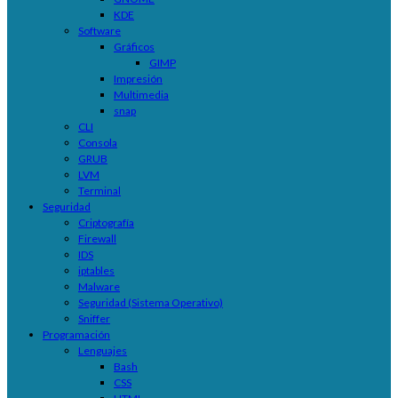
KDE
Software
Gráficos
GIMP
Impresión
Multimedia
snap
CLI
Consola
GRUB
LVM
Terminal
Seguridad
Criptografía
Firewall
IDS
iptables
Malware
Seguridad (Sistema Operativo)
Sniffer
Programación
Lenguajes
Bash
CSS