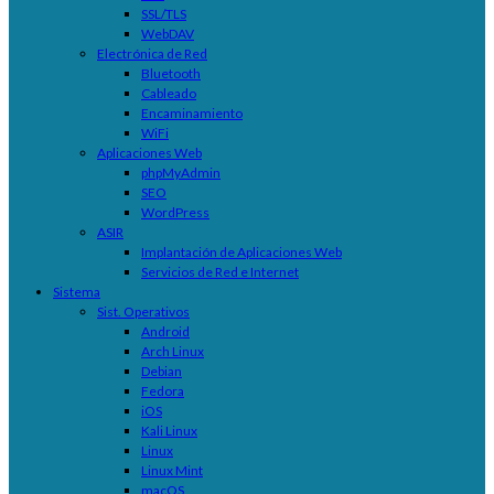
SSL/TLS
WebDAV
Electrónica de Red
Bluetooth
Cableado
Encaminamiento
WiFi
Aplicaciones Web
phpMyAdmin
SEO
WordPress
ASIR
Implantación de Aplicaciones Web
Servicios de Red e Internet
Sistema
Sist. Operativos
Android
Arch Linux
Debian
Fedora
iOS
Kali Linux
Linux
Linux Mint
macOS