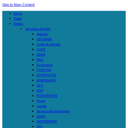
Skip to Main Content
Inicio
Todo
Redes
Servicios de Red
Apache
CIFS/SMB
Control remoto
CUPS
DLNA
DNS
Escáneres
FTP/FTPS
HTTP/HTTPS
IMAP/IMAPS
NFS
NTP
POP3/POP3S
Proxy
samba
Servicio de impresión
SGBD
SMTP/SMTPS
SSH