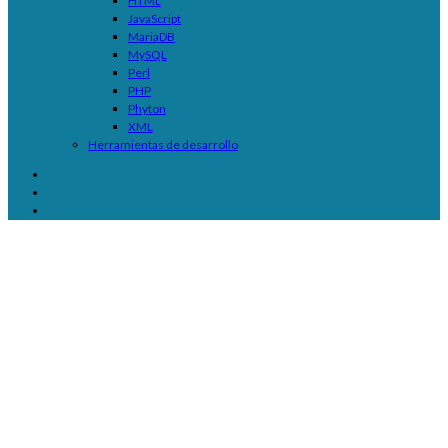
HTML
JavaScript
MariaDB
MySQL
Perl
PHP
Phyton
XML
Herramientas de desarrollo