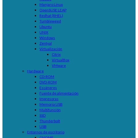
Manjaro Linux
OpenSUSE LEAP
Redhat (RHEL)
Tumbleweed
Ubuntu
UNIX
Windows
Zentyal
Virtualización
Citrix
VirtualBox
VMware
Hardware
CD-ROM
DVD-ROM
Escáneres
Fuente de alimentación
Impresoras
Memoria USB
Multifunción
SSD
Thunderbolt
USB
Entornos de escritorio
GNOME