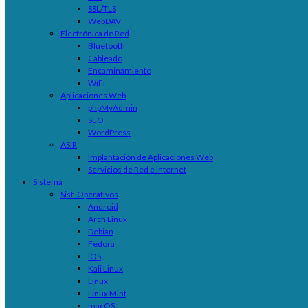
SSL/TLS
WebDAV
Electrónica de Red
Bluetooth
Cableado
Encaminamiento
WiFi
Aplicaciones Web
phpMyAdmin
SEO
WordPress
ASIR
Implantación de Aplicaciones Web
Servicios de Red e Internet
Sistema
Sist. Operativos
Android
Arch Linux
Debian
Fedora
iOS
Kali Linux
Linux
Linux Mint
macOS