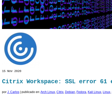
15
Nov 2020
Citrix Workspace: SSL error 61 
por
J. Carlos
|
publicado en:
Arch Linux
,
Citrix
,
Debian
,
Fedora
,
Kali Linux
,
Linux
,