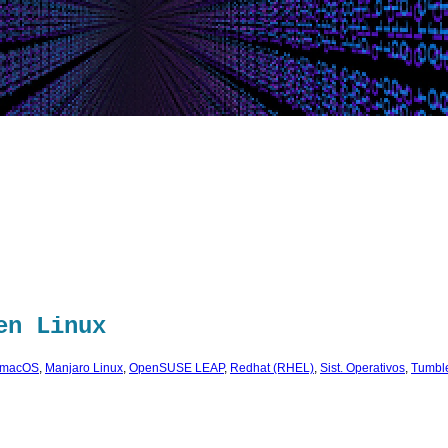
en Linux
macOS
,
Manjaro Linux
,
OpenSUSE LEAP
,
Redhat (RHEL)
,
Sist. Operativos
,
Tumbl