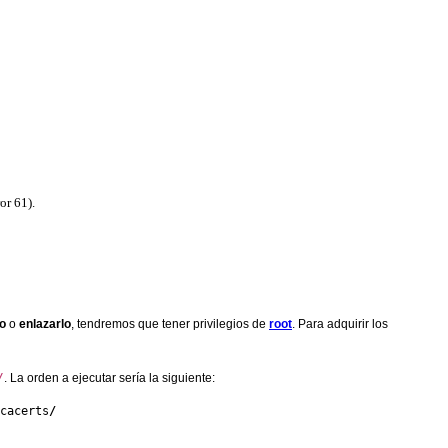
or 61).
lo
o
enlazarlo
, tendremos que tener privilegios de
root
. Para adquirir los
/
. La orden a ejecutar sería la siguiente:
cacerts
/