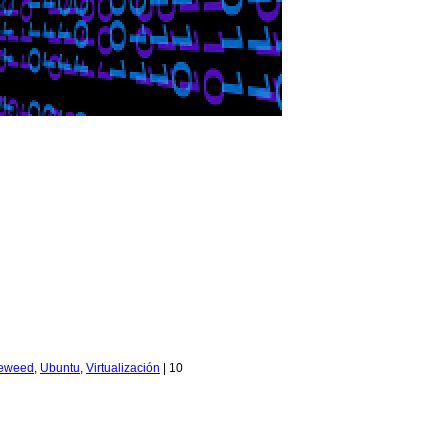
eweed
,
Ubuntu
,
Virtualización
|
10