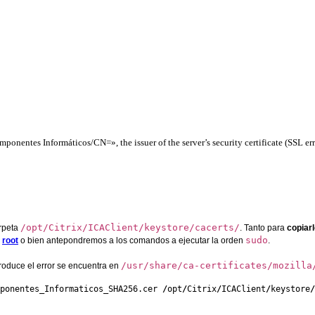
es Informáticos/CN=», the issuer of the server’s security certificate (SSL err
/opt/Citrix/ICAClient/keystore/cacerts/
arpeta
. Tanto para
copiar
sudo
o
root
o bien antepondremos a los comandos a ejecutar la orden
.
/usr/share/ca-certificates/mozilla
oduce el error se encuentra en
ponentes_Informaticos_SHA256.cer 
/
opt
/
Citrix
/
ICAClient
/
keystore
/