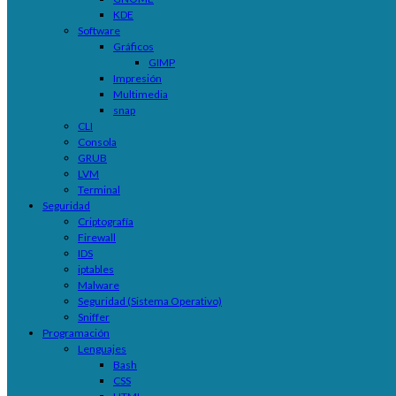
KDE
Software
Gráficos
GIMP
Impresión
Multimedia
snap
CLI
Consola
GRUB
LVM
Terminal
Seguridad
Criptografía
Firewall
IDS
iptables
Malware
Seguridad (Sistema Operativo)
Sniffer
Programación
Lenguajes
Bash
CSS