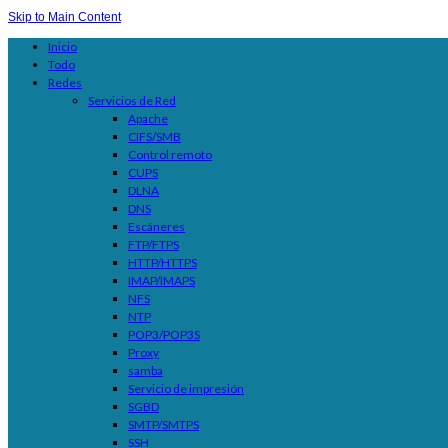
Skip to Main Content
Inicio
Todo
Redes
Servicios de Red
Apache
CIFS/SMB
Control remoto
CUPS
DLNA
DNS
Escáneres
FTP/FTPS
HTTP/HTTPS
IMAP/IMAPS
NFS
NTP
POP3/POP3S
Proxy
samba
Servicio de impresión
SGBD
SMTP/SMTPS
SSH