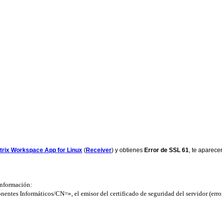
trix Workspace App for Linux
(
Receiver
) y obtienes
Error de SSL 61
, te aparece
 información:
Informáticos/CN=», el emisor del certificado de seguridad del servidor (error