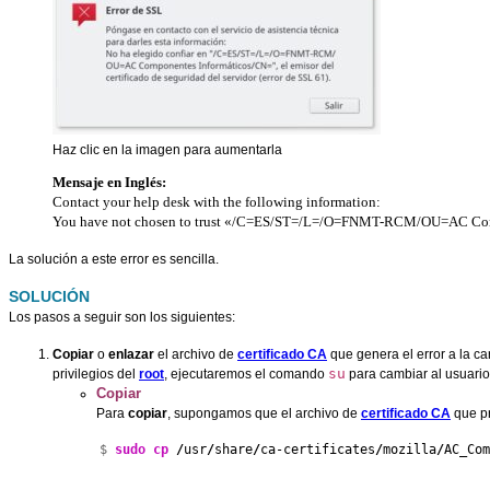
Haz clic en la imagen para aumentarla
Mensaje en Inglés:
Contact your help desk with the following information:
You have not chosen to trust «/C=ES/ST=/L=/O=FNMT-RCM/OU=AC Component
La solución a este error es sencilla.
SOLUCIÓN
Los pasos a seguir son los siguientes:
Copiar
o
enlazar
el archivo de
certificado CA
que genera el error a la c
su
privilegios del
root
, ejecutaremos el comando
para cambiar al usuari
Copiar
Para
copiar
, supongamos que el archivo de
certificado CA
que pr
$ 
sudo
cp
/
usr
/
share
/
ca-certificates
/
mozilla
/
AC_Com