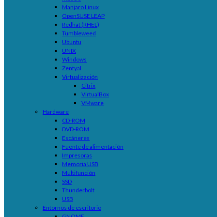
Manjaro Linux
OpenSUSE LEAP
Redhat (RHEL)
Tumbleweed
Ubuntu
UNIX
Windows
Zentyal
Virtualización
Citrix
VirtualBox
VMware
Hardware
CD-ROM
DVD-ROM
Escáneres
Fuente de alimentación
Impresoras
Memoria USB
Multifunción
SSD
Thunderbolt
USB
Entornos de escritorio
GNOME