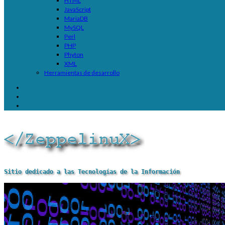
HTML
JavaScript
MariaDB
MySQL
Perl
PHP
Phyton
XML
Herramientas de desarrollo
Sitio dedicado a las Tecnologías de la Información