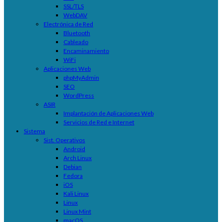
SSL/TLS
WebDAV
Electrónica de Red
Bluetooth
Cableado
Encaminamiento
WiFi
Aplicaciones Web
phpMyAdmin
SEO
WordPress
ASIR
Implantación de Aplicaciones Web
Servicios de Red e Internet
Sistema
Sist. Operativos
Android
Arch Linux
Debian
Fedora
iOS
Kali Linux
Linux
Linux Mint
macOS