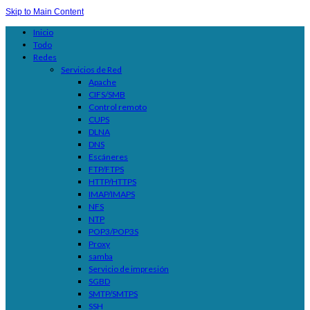
Skip to Main Content
Inicio
Todo
Redes
Servicios de Red
Apache
CIFS/SMB
Control remoto
CUPS
DLNA
DNS
Escáneres
FTP/FTPS
HTTP/HTTPS
IMAP/IMAPS
NFS
NTP
POP3/POP3S
Proxy
samba
Servicio de impresión
SGBD
SMTP/SMTPS
SSH