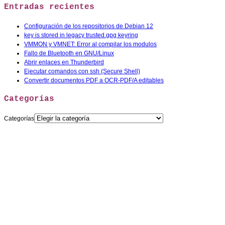
Entradas recientes
Configuración de los repositorios de Debian 12
key is stored in legacy trusted.gpg keyring
VMMON y VMNET: Error al compilar los modulos
Fallo de Bluetooth en GNU/Linux
Abrir enlaces en Thunderbird
Ejecutar comandos con ssh (Secure Shell)
Convertir documentos PDF a OCR-PDF/A editables
Categorías
Categorías