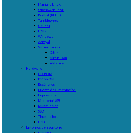
Manjaro Linux
OpenSUSE LEAP
Redhat (RHEL)
Tumbleweed
Ubuntu
UNIX
Windows
Zentyal
Virtualización
Citrix
VirtualBox
VMware
Hardware
CD-ROM
DVD-ROM
Escáneres
Fuente de alimentación
Impresoras
Memoria USB
Multifunción
SSD
Thunderbolt
USB
Entornos de escritorio
GNOME