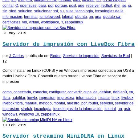
confiar
,
O
,
opensuse
,
para
,
por
,
porque
,
post
,
que
,
receiver
,
redhat
,
rhel
,
se
,
si
,
sin
,
sled
,
solucion
,
solucionar
,
ssl
,
su
,
suse
,
tecnologia
,
tecnologias de la
informacion
,
terminal
,
tumbleweed
,
tutorial
,
ubuntu
,
un
,
una
,
update-ca-
certificates
,
vdi
,
virtual
,
workspace
,
Y
,
zeppelinux
31
May 2019
Servidor de impresión con LiveBox Fibra
por
J. Carlos
|
publicado en:
Redes
,
Servicio de impresión
,
Servicios de Red
|
12
Cómo instalar en Linux (CUPS) y en Windows impresora conectada por USB a
router Livebox Fibra. Convertir nuestro router Livebox Fibra en servidor de
impresión
como
,
conectada
,
conectar
,
configurar
,
convertir
,
cups
,
de
,
debian
,
debian9
,
en
,
fibra
,
habilitar
,
howto
,
impresion
,
impresora
,
información
,
instalar
,
linux
,
livebox
,
livebox fibra
,
manual
,
metodo
,
montar
,
nuestro
,
por
,
router
,
servidor
,
servidor de
impresion
,
stretch
,
tecnologia
,
tecnologias de la información
,
tutorial
,
un
,
usb
,
windows
,
windows 10
,
zeppelinux
19
Feb 2019
Servidor streaming MiniDLNA en Linux