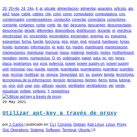
20
,
20+4p
,
24
,
24p
,
4
,
al
,
alicate
,
alimentacion
,
alimentar
,
aparatos
,
articulo
,
atx
,
atx2
,
base
,
cable
,
cables
,
clip
,
color
,
como
,
computador
,
computadora
,
con
,
condensador
,
condensadores
,
conductor
,
conectar
,
conectarla
,
conectores
,
corriente
,
cortamos
,
cortar
,
corte
,
de
,
del
,
descarga
,
descargen
,
desconectada
,
desconectar
,
desde
,
diferentes
,
dispositivos
,
distribucion
,
durante
,
el
,
electrica
,
electricidad
,
en
,
encendido
,
encendidos
,
encienden
,
energia
,
es
,
esquema
,
esquemas
,
forma
,
fuente
,
funciona
,
gira
,
giran
,
gnd
,
ground
,
hardware
,
hojas
,
howto
,
iluminan
,
información
,
la
,
leds
,
los
,
madre
,
mainboard
,
manipulacion
,
manipulamos
,
manipular
,
manual
,
masa
,
material
,
metodo
,
molex
,
motherboard
,
negativo
,
negro
,
numeracion
,
O
,
on
,
ordenador
,
papel
,
para
,
pc
,
pin
,
pines
,
placa
,
podriamos
,
por
,
post
,
potencia
,
power
,
power supply on
,
power supply
unit
,
principal
,
psu
,
puede
,
puente
,
puenteada
,
puenteamos
,
puentear
,
puenteo
,
que
,
reciclar
,
reutilizar
,
se
,
segura
,
Seguridad
,
sin
,
su
,
supply
,
tarjeta
,
tecnologia
,
tecnologias de la informacion
,
tension
,
tensiones
,
tiempo
,
tierra
,
toma
,
tutorial
,
un
,
una
,
unit
,
usar
,
uso
,
utilizan
,
vacien
,
ventilador
,
ventiladores
,
ver
,
verde
,
visualizar
,
voltaje
,
voltajes
,
Y
,
zeppelinux
29
May 2021
Utilizar apt-key a través de proxy
por
J. Carlos
|
publicado en:
CLI
,
Consola
,
Debian
,
Kali Linux
,
Linux
,
Proxy
,
Sist. Operativos
,
Sistema
,
Software
,
Terminal
,
Ubuntu
|
0