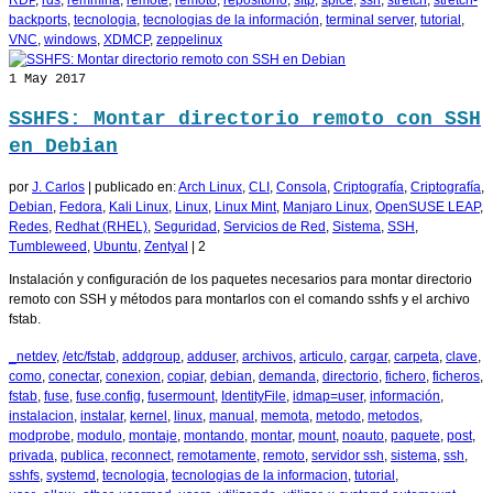
RDP
,
rds
,
remmina
,
remote
,
remoto
,
repositorio
,
sftp
,
spice
,
ssh
,
stretch
,
stretch-
backports
,
tecnologia
,
tecnologias de la información
,
terminal server
,
tutorial
,
VNC
,
windows
,
XDMCP
,
zeppelinux
1
May 2017
SSHFS: Montar directorio remoto con SSH
en Debian
por
J. Carlos
|
publicado en:
Arch Linux
,
CLI
,
Consola
,
Criptografía
,
Criptografía
,
Debian
,
Fedora
,
Kali Linux
,
Linux
,
Linux Mint
,
Manjaro Linux
,
OpenSUSE LEAP
,
Redes
,
Redhat (RHEL)
,
Seguridad
,
Servicios de Red
,
Sistema
,
SSH
,
Tumbleweed
,
Ubuntu
,
Zentyal
|
2
Instalación y configuración de los paquetes necesarios para montar directorio
remoto con SSH y métodos para montarlos con el comando sshfs y el archivo
fstab.
_netdev
,
/etc/fstab
,
addgroup
,
adduser
,
archivos
,
articulo
,
cargar
,
carpeta
,
clave
,
como
,
conectar
,
conexion
,
copiar
,
debian
,
demanda
,
directorio
,
fichero
,
ficheros
,
fstab
,
fuse
,
fuse.config
,
fusermount
,
IdentityFile
,
idmap=user
,
información
,
instalacion
,
instalar
,
kernel
,
linux
,
manual
,
memota
,
metodo
,
metodos
,
modprobe
,
modulo
,
montaje
,
montando
,
montar
,
mount
,
noauto
,
paquete
,
post
,
privada
,
publica
,
reconnect
,
remotamente
,
remoto
,
servidor ssh
,
sistema
,
ssh
,
sshfs
,
systemd
,
tecnologia
,
tecnologias de la informacion
,
tutorial
,