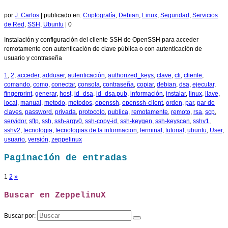
por
J. Carlos
|
publicado en:
Criptografía
,
Debian
,
Linux
,
Seguridad
,
Servicios
de Red
,
SSH
,
Ubuntu
|
0
Instalación y configuración del cliente SSH de OpenSSH para acceder
remotamente con autenticación de clave pública o con autenticación de
usuario y contraseña
1
,
2
,
acceder
,
adduser
,
autenticación
,
authorized_keys
,
clave
,
cli
,
cliente
,
comando
,
como
,
conectar
,
consola
,
contraseña
,
copiar
,
debian
,
dsa
,
ejecutar
,
fingerprint
,
generar
,
host
,
id_dsa
,
id_dsa.pub
,
información
,
instalar
,
linux
,
llave
,
local
,
manual
,
metodo
,
metodos
,
openssh
,
openssh-client
,
orden
,
par
,
par de
claves
,
password
,
privada
,
protocolo
,
publica
,
remotamente
,
remoto
,
rsa
,
scp
,
servidor
,
sftp
,
ssh
,
ssh-argv0
,
ssh-copy-id
,
ssh-keygen
,
ssh-keyscan
,
sshv1
,
sshv2
,
tecnologia
,
tecnologias de la informacion
,
terminal
,
tutorial
,
ubuntu
,
User
,
usuario
,
versión
,
zeppelinux
Paginación de entradas
1
2
»
Buscar en ZeppelinuX
Buscar por: