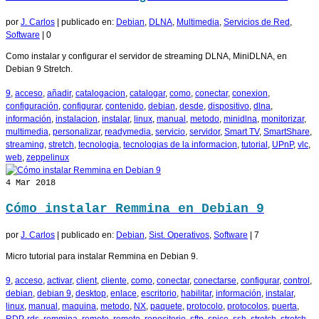
por
J. Carlos
|
publicado en:
Debian
,
DLNA
,
Multimedia
,
Servicios de Red
,
Software
|
0
Como instalar y configurar el servidor de streaming DLNA, MiniDLNA, en
Debian 9 Stretch.
9
,
acceso
,
añadir
,
catalogacion
,
catalogar
,
como
,
conectar
,
conexion
,
configuración
,
configurar
,
contenido
,
debian
,
desde
,
dispositivo
,
dlna
,
información
,
instalacion
,
instalar
,
linux
,
manual
,
metodo
,
minidlna
,
monitorizar
,
multimedia
,
personalizar
,
readymedia
,
servicio
,
servidor
,
Smart TV
,
SmartShare
,
streaming
,
stretch
,
tecnologia
,
tecnologias de la informacion
,
tutorial
,
UPnP
,
vlc
,
web
,
zeppelinux
4
Mar 2018
Cómo instalar Remmina en Debian 9
por
J. Carlos
|
publicado en:
Debian
,
Sist. Operativos
,
Software
|
7
Micro tutorial para instalar Remmina en Debian 9.
9
,
acceso
,
activar
,
client
,
cliente
,
como
,
conectar
,
conectarse
,
configurar
,
control
,
debian
,
debian 9
,
desktop
,
enlace
,
escritorio
,
habilitar
,
información
,
instalar
,
linux
,
manual
,
maquina
,
metodo
,
NX
,
paquete
,
protocolo
,
protocolos
,
puerta
,