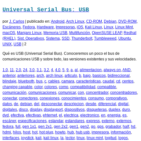
Universal Serial Bus: USB
por
J. Carlos
|
publicado en:
Android
,
Arch Linux
,
CD-ROM
,
Debian
,
DVD-ROM
,
Escáneres
,
Fedora
,
Hardware
,
Impresoras
,
iOS
,
Kali Linux
,
Linux
,
Linux Mint
,
macOS
,
Manjaro Linux
,
Memoria USB
,
Multifunción
,
OpenSUSE LEAP
,
Redhat
(RHEL)
,
Sist. Operativos
,
Sistema
,
SSD
,
Thunderbolt
,
Tumbleweed
,
Ubuntu
,
UNIX
,
USB
|
2
Qué es USB (Universal Serial Bus). Conoceremos un poco el bus de
comunicaciones USB y sobre todo, las versiones existentes y sus velocidades.
1.0
,
11
,
2.0
,
24
,
3.0
,
3.1
,
3.2
,
4
,
4.0
,
5
,
9
,
a
,
al
,
alimentacion
,
always on
,
AND
,
anterior
,
anteriores
,
arch
,
arch linux
,
articulo
,
b
,
bajo
,
basicos
,
bidireccional
,
blindaje
,
bluetooth
,
bus
,
c
,
cables
,
camara
,
caracteristicas
,
caudal
,
cd
,
centos
,
charging capable
,
color
,
colores
,
como
,
compatibilidad
,
compatible
,
comunicación
,
comunicaciones
,
comunicar
,
con
,
concentrador
,
concentradores
,
conectar
,
conectores
,
conexiones
,
conocimientos
,
consumo
,
corporativos
,
datos
,
de
,
debian
,
del
,
desconectar
,
descripcion
,
desde
,
diferencial
,
digital
,
digitales
,
disco
,
display
,
displayport
,
dispositivos
,
disqueteras
,
duplex
,
duro
,
dvd
,
efectiva
,
efectivas
,
ehternet
,
el
,
electrica
,
electronico
,
en
,
energia
,
es
,
escáner
,
especificaciones
,
estandar
,
estandares
,
express
,
externo
,
externos
,
fedora
,
full
,
gen 1x1
,
gen 2x1
,
gen 2x2
,
gen1
,
gen2
,
go
,
gps
,
grabador
,
half
,
hd
,
hdmi
,
hilos
,
host
,
hot
,
hot plug
,
howto
,
hub
,
hub usb
,
impresora
,
información
,
interfaces
,
joystick
,
kali
,
kali linux
,
la
,
lector
,
linux
,
linux mint
,
logitud
,
logos
,