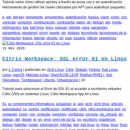
Tutorial sobre cómo utilizar apt-key a través de proxy con y sin autenticación.
Herramienta de gestión de claves utilizadas por APT para autenticar paquetes.
a
,
apt
,
apt-key
,
argumento
,
argumentos
,
autenticación
,
basica
,
clave
,
como
,
con
,
conectar
,
conexion
,
configuración
,
contraseña
,
datos
,
de
,
debian
,
del
,
howto
,
información
,
kali
,
kali linux
,
linux
,
manual
,
metodo
,
para
,
parametro
,
parametros
,
password
,
proxy
,
puerto
,
sin
,
sintaxis
,
tecnologia
,
tecnologias de la
informacion
,
traves
,
tutorial
,
ubuntu
,
url
,
usar
,
usuario
,
utilizar
,
zeppelinux
15
Nov 2020
Citrix Workspace: SSL error 61 en Linux
por
J. Carlos
|
publicado en:
Arch Linux
,
Citrix
,
Debian
,
Fedora
,
Kali Linux
,
Linux
,
macOS
,
Manjaro Linux
,
OpenSUSE LEAP
,
Redhat (RHEL)
,
Sist.
Operativos
,
Tumbleweed
,
Ubuntu
,
Virtualización
|
10
Tutorial para solucionar el Error de SSL 61 al acceder a escritorios virtuales
Citrix (VDI) en sistemas Linux. Citrix Workspace App for Linux.
61
,
ac componentes informaticos
,
actualizar
,
al
,
app
,
arch
,
arch linux
,
articulo
,
autoridades
,
ca
,
centos
,
certificacion
,
certificado
,
citrix
,
citrix workspace app
,
cli
,
comando
,
como
,
con
,
conectar
,
conexion
,
confianza
,
consola
,
ctx_rehash
,
de
,
debian
,
del
,
desde
,
el
,
en
,
error
,
error de ssl 61
,
es
,
escritorio
,
establecer
,
fedora
,
habilitar
,
howto
,
información
,
interfaz
,
kali
,
kali linux
,
la
,
linea
,
linux
,
linux
mint
,
los
,
manjaro
,
manjaro linux
,
manual
,
mas
,
metodo
,
no
,
no ha elegido