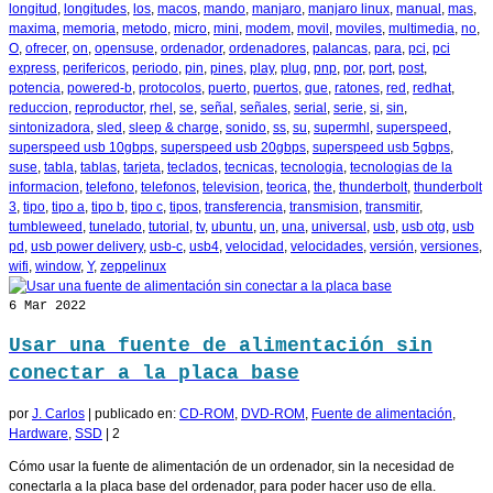
longitud
,
longitudes
,
los
,
macos
,
mando
,
manjaro
,
manjaro linux
,
manual
,
mas
,
maxima
,
memoria
,
metodo
,
micro
,
mini
,
modem
,
movil
,
moviles
,
multimedia
,
no
,
O
,
ofrecer
,
on
,
opensuse
,
ordenador
,
ordenadores
,
palancas
,
para
,
pci
,
pci
express
,
perifericos
,
periodo
,
pin
,
pines
,
play
,
plug
,
pnp
,
por
,
port
,
post
,
potencia
,
powered-b
,
protocolos
,
puerto
,
puertos
,
que
,
ratones
,
red
,
redhat
,
reduccion
,
reproductor
,
rhel
,
se
,
señal
,
señales
,
serial
,
serie
,
si
,
sin
,
sintonizadora
,
sled
,
sleep & charge
,
sonido
,
ss
,
su
,
supermhl
,
superspeed
,
superspeed usb 10gbps
,
superspeed usb 20gbps
,
superspeed usb 5gbps
,
suse
,
tabla
,
tablas
,
tarjeta
,
teclados
,
tecnicas
,
tecnologia
,
tecnologias de la
informacion
,
telefono
,
telefonos
,
television
,
teorica
,
the
,
thunderbolt
,
thunderbolt
3
,
tipo
,
tipo a
,
tipo b
,
tipo c
,
tipos
,
transferencia
,
transmision
,
transmitir
,
tumbleweed
,
tunelado
,
tutorial
,
tv
,
ubuntu
,
un
,
una
,
universal
,
usb
,
usb otg
,
usb
pd
,
usb power delivery
,
usb-c
,
usb4
,
velocidad
,
velocidades
,
versión
,
versiones
,
wifi
,
window
,
Y
,
zeppelinux
6
Mar 2022
Usar una fuente de alimentación sin
conectar a la placa base
por
J. Carlos
|
publicado en:
CD-ROM
,
DVD-ROM
,
Fuente de alimentación
,
Hardware
,
SSD
|
2
Cómo usar la fuente de alimentación de un ordenador, sin la necesidad de
conectarla a la placa base del ordenador, para poder hacer uso de ella.