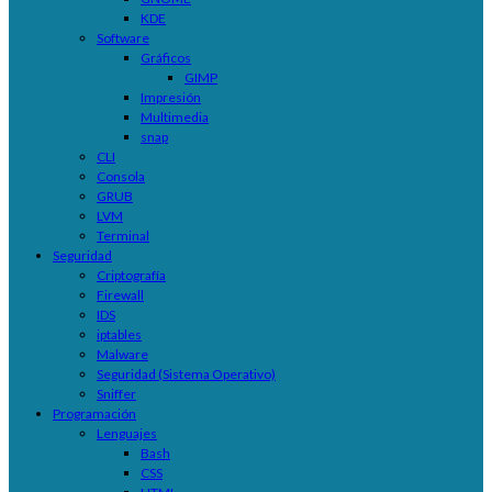
KDE
Software
Gráficos
GIMP
Impresión
Multimedia
snap
CLI
Consola
GRUB
LVM
Terminal
Seguridad
Criptografía
Firewall
IDS
iptables
Malware
Seguridad (Sistema Operativo)
Sniffer
Programación
Lenguajes
Bash
CSS