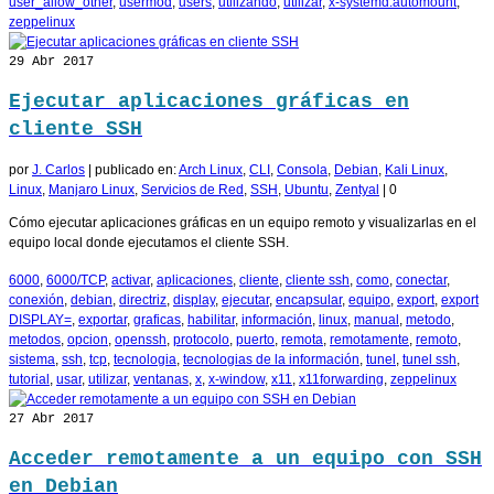
user_allow_other
,
usermod
,
users
,
utilizando
,
utilizar
,
x-systemd.automount
,
zeppelinux
29
Abr 2017
Ejecutar aplicaciones gráficas en
cliente SSH
por
J. Carlos
|
publicado en:
Arch Linux
,
CLI
,
Consola
,
Debian
,
Kali Linux
,
Linux
,
Manjaro Linux
,
Servicios de Red
,
SSH
,
Ubuntu
,
Zentyal
|
0
Cómo ejecutar aplicaciones gráficas en un equipo remoto y visualizarlas en el
equipo local donde ejecutamos el cliente SSH.
6000
,
6000/TCP
,
activar
,
aplicaciones
,
cliente
,
cliente ssh
,
como
,
conectar
,
conexión
,
debian
,
directriz
,
display
,
ejecutar
,
encapsular
,
equipo
,
export
,
export
DISPLAY=
,
exportar
,
graficas
,
habilitar
,
información
,
linux
,
manual
,
metodo
,
metodos
,
opcion
,
openssh
,
protocolo
,
puerto
,
remota
,
remotamente
,
remoto
,
sistema
,
ssh
,
tcp
,
tecnologia
,
tecnologias de la información
,
tunel
,
tunel ssh
,
tutorial
,
usar
,
utilizar
,
ventanas
,
x
,
x-window
,
x11
,
x11forwarding
,
zeppelinux
27
Abr 2017
Acceder remotamente a un equipo con SSH
en Debian