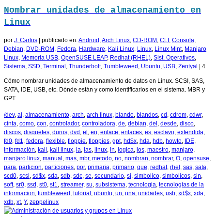
Nombrar unidades de almacenamiento en
Linux
por
J. Carlos
|
publicado en:
Android
,
Arch Linux
,
CD-ROM
,
CLI
,
Consola
,
Debian
,
DVD-ROM
,
Fedora
,
Hardware
,
Kali Linux
,
Linux
,
Linux Mint
,
Manjaro
Linux
,
Memoria USB
,
OpenSUSE LEAP
,
Redhat (RHEL)
,
Sist. Operativos
,
Sistema
,
SSD
,
Terminal
,
Thunderbolt
,
Tumbleweed
,
Ubuntu
,
USB
,
Zentyal
|
4
Cómo nombrar unidades de almacenamiento de datos en Linux. SCSI, SAS,
SATA, IDE, USB, etc. Dónde están y como identificarlos en el sistema. MBR y
GPT
/dev
,
al
,
almacenamiento
,
arch
,
arch linux
,
blando
,
blandos
,
cd
,
cdrom
,
cdwr
,
cinta
,
como
,
con
,
controlador
,
controladora
,
de
,
debian
,
del
,
desde
,
disco
,
discos
,
disquetes
,
duros
,
dvd
,
el
,
en
,
enlace
,
enlaces
,
es
,
esclavo
,
extendida
,
fd0
,
fd1
,
fedora
,
flexible
,
floppie
,
floppies
,
gpt
,
hd$x
,
hda
,
hdb
,
howto
,
IDE
,
información
,
kali
,
kali linux
,
la
,
las
,
linux
,
ln
,
logica
,
los
,
maestro
,
manjaro
,
manjaro linux
,
manual
,
mas
,
mbr
,
metodo
,
no
,
nombran
,
nombrar
,
O
,
opensuse
,
para
,
particion
,
particiones
,
por
,
primaria
,
primario
,
que
,
redhat
,
rhel
,
sas
,
sata
,
scd0
,
scsi
,
sd$x
,
sda
,
sdb
,
sdc
,
se
,
secundario
,
si
,
simbolico
,
simbolicos
,
sin
,
soft
,
sr0
,
ssd
,
st0
,
st1
,
streamer
,
su
,
subsistema
,
tecnologia
,
tecnologias de la
informacion
,
tumbleweed
,
tutorial
,
ubuntu
,
un
,
una
,
unidades
,
usb
,
xd$x
,
xda
,
xdb
,
xt
,
Y
,
zeppelinux