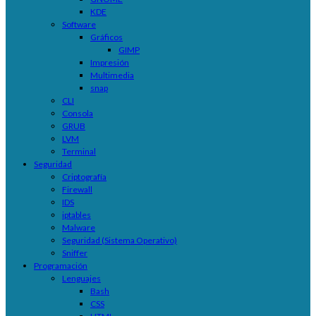
KDE
Software
Gráficos
GIMP
Impresión
Multimedia
snap
CLI
Consola
GRUB
LVM
Terminal
Seguridad
Criptografía
Firewall
IDS
iptables
Malware
Seguridad (Sistema Operativo)
Sniffer
Programación
Lenguajes
Bash
CSS