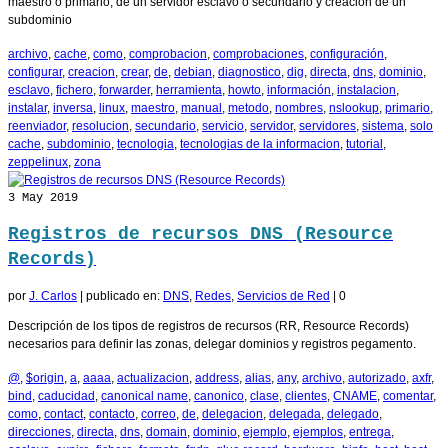
maestro o primario, de un servidor esclavo o secundario y creación de un
subdominio
archivo
,
cache
,
como
,
comprobacion
,
comprobaciones
,
configuración
,
configurar
,
creacion
,
crear
,
de
,
debian
,
diagnostico
,
dig
,
directa
,
dns
,
dominio
,
esclavo
,
fichero
,
forwarder
,
herramienta
,
howto
,
información
,
instalacion
,
instalar
,
inversa
,
linux
,
maestro
,
manual
,
metodo
,
nombres
,
nslookup
,
primario
,
reenviador
,
resolucion
,
secundario
,
servicio
,
servidor
,
servidores
,
sistema
,
solo
cache
,
subdominio
,
tecnologia
,
tecnologias de la informacion
,
tutorial
,
zeppelinux
,
zona
3
May 2019
Registros de recursos DNS (Resource
Records)
por
J. Carlos
|
publicado en:
DNS
,
Redes
,
Servicios de Red
|
0
Descripción de los tipos de registros de recursos (RR, Resource Records)
necesarios para definir las zonas, delegar dominios y registros pegamento.
@
,
$origin
,
a
,
aaaa
,
actualizacion
,
address
,
alias
,
any
,
archivo
,
autorizado
,
axfr
,
bind
,
caducidad
,
canonical name
,
canonico
,
clase
,
clientes
,
CNAME
,
comentar
,
como
,
contact
,
contacto
,
correo
,
de
,
delegacion
,
delegada
,
delegado
,
direcciones
,
directa
,
dns
,
domain
,
dominio
,
ejemplo
,
ejemplos
,
entrega
,