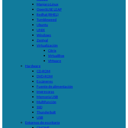
Manjaro Linux
OpenSUSE LEAP
Redhat (RHEL)
Tumbleweed
Ubuntu
UNIX
Windows
Zentyal
Virtualización
Citrix
VirtualBox
VMware
Hardware
CD-ROM
DVD-ROM
Escáneres
Fuente de alimentación
Impresoras
Memoria USB
Multifunción
SSD
Thunderbolt
USB
Entornos de escritorio
GNOME