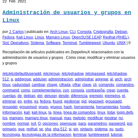
22
Feb 2021
Administración de usuarios y grupos en
Linux
por
J. Carlos
|
publicado en:
Arch Linux
,
CLI
,
Consola
,
Criptografía
,
Debian
,
Fedora
,
Kali Linux
,
Linux
,
Manjaro Linux
,
OpenSUSE LEAP
,
Redhat (RHEL)
,
Sist. Operativos
,
Sistema
,
Software
,
Terminal
,
Tumbleweed
,
Ubuntu
,
UNIX
|
0
Recopilación de artículos publicados en ZeppelinuX relacionados con la
administración de usuarios y grupos . Cómo crear, modificar y eliminar usuarios
y grupos
/etc/etc/default/useradd
,
/etc/group
,
/etc/gshadow
,
/etc/passwd
,
/etc/shadow
,
512
,
a
,
addgroup
,
adduser
,
administracion
,
administrar
,
agregar
,
al
,
arch
,
arch
linux
,
caducidad
,
cambiar
,
chage
,
cifrada
,
cifrar
,
clave
,
cli
,
comando
,
comandos
,
command
,
como
,
complementarios
,
con
,
consola
,
contraseña
,
crear
,
cuenta
,
cuentas
,
de
,
debian
,
del
,
deluser
,
desde
,
diferencia
,
ejemplo
,
ejemplos
,
el
,
eliminar
,
en
,
entre
,
es
,
fedora
,
found
,
gestionar
,
gid
,
gpasswd
,
groupadd
,
groupdel
,
groupmod
,
grupo
,
grupos
,
hash
,
herramienta
,
herramientas
,
howto
,
información
,
kali
,
kali linux
,
la
,
linea
,
linea de comandos
,
linux
,
listar
,
login.defs
,
los
,
manjaro
,
manjaro linux
,
manual
,
mas
,
metodo
,
modificar
,
mostrar
,
no
,
nombre
,
normal
,
not
,
O
,
opciones
,
opensuse
,
para
,
parametros
,
password
,
por
,
primario
,
que
,
redhat
,
se
,
sha
,
sha-512
,
si
,
sin
,
sintaxis
,
sistema
,
su
,
sudo
,
tecnologia
,
tecnologias de la informacion
,
terminal
,
tumbleweed
,
tutorial
,