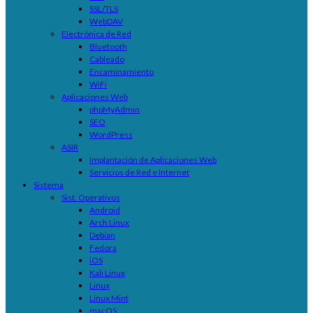
SSL/TLS
WebDAV
Electrónica de Red
Bluetooth
Cableado
Encaminamiento
WiFi
Aplicaciones Web
phpMyAdmin
SEO
WordPress
ASIR
Implantación de Aplicaciones Web
Servicios de Red e Internet
Sistema
Sist. Operativos
Android
Arch Linux
Debian
Fedora
iOS
Kali Linux
Linux
Linux Mint
macOS