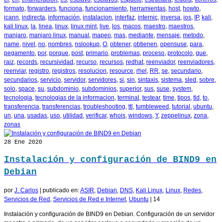
formato
,
forwarders
,
funciona
,
funcionamiento
,
herramientas
,
host
,
howto
,
icann
,
indirecta
,
información
,
instalacion
,
interfaz
,
internic
,
inversa
,
ios
,
IP
,
kali
,
kali linux
,
la
,
linea
,
linux
,
linux mint
,
live
,
los
,
macos
,
maestro
,
maestros
,
manjaro
,
manjaro linux
,
manual
,
mapeo
,
mas
,
mediante
,
mensaje
,
metodo
,
name
,
nivel
,
no
,
nombres
,
nslookup
,
O
,
obtener
,
obtienen
,
opensuse
,
para
,
pegamento
,
por
,
porque
,
post
,
primario
,
problemas
,
proceso
,
protocolo
,
que
,
raiz
,
records
,
recursividad
,
recurso
,
recursos
,
redhat
,
reenviador
,
reenviadores
,
reenviar
,
registro
,
registros
,
resolucion
,
resource
,
rhel
,
RR
,
se
,
secundario
,
secundarios
,
servicio
,
servidor
,
servidores
,
si
,
sin
,
sintaxis
,
sistema
,
sled
,
sobre
,
solo
,
space
,
su
,
subdominio
,
subdominios
,
superior
,
sus
,
suse
,
system
,
tecnologia
,
tecnologias de la informacion
,
terminal
,
testear
,
time
,
tipos
,
tld
,
to
,
transferencia
,
transferencias
,
troubleshooting
,
ttl
,
tumbleweed
,
tutorial
,
ubuntu
,
un
,
una
,
usadas
,
uso
,
utilidad
,
verificar
,
whois
,
windows
,
Y
,
zeppelinux
,
zona
,
zonas
28
Ene 2020
Instalación y configuración de BIND9 en
Debian
por
J. Carlos
|
publicado en:
ASIR
,
Debian
,
DNS
,
Kali Linux
,
Linux
,
Redes
,
Servicios de Red
,
Servicios de Red e Internet
,
Ubuntu
|
14
Instalación y configuración de BIND9 en Debian. Configuración de un servidor