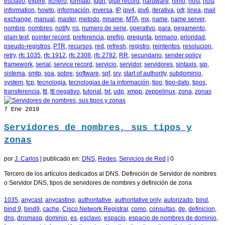
esclavo
,
expire
,
fichero
,
formato
,
fqdn
,
glue record
,
hardware
,
hinfo
,
host
,
host
information
,
howto
,
información
,
inversa
,
IP
,
ipv4
,
ipv6
,
iterativa
,
ixfr
,
linea
,
mail
exchange
,
manual
,
master
,
metodo
,
mname
,
MTA
,
mx
,
name
,
name server
,
nombre
,
nombres
,
notify
,
ns
,
numero de serie
,
operativo
,
para
,
pegamento
,
plain text
,
pointer record
,
preferencia
,
prefijo
,
pregunta
,
primario
,
prioridad
,
pseudo-registros
,
PTR
,
recursos
,
red
,
refresh
,
registro
,
reintentos
,
resolucion
,
retry
,
rfc 1035
,
rfc 1912
,
rfc 2308
,
rfc 2782
,
RR
,
secundario
,
sender policy
framework
,
serial
,
service record
,
servicio
,
servidor
,
servidores
,
sintaxis
,
sip
,
sistema
,
smtp
,
soa
,
sobre
,
software
,
spf
,
srv
,
start of authority
,
subdominio
,
system
,
tcp
,
tecnologia
,
tecnologias de la información
,
tipo
,
tipo-dato
,
tipos
,
transferencia
,
ttl
,
ttl negativo
,
tutorial
,
txt
,
udp
,
xmpp
,
zeppelinux
,
zona
,
zonas
7
Ene 2019
Servidores de nombres, sus tipos y
zonas
por
J. Carlos
|
publicado en:
DNS
,
Redes
,
Servicios de Red
|
0
Tercero de los artículos dedicados al DNS. Definición de Servidor de nombres
o Servidor DNS, tipos de servidores de nombres y definición de zona
1035
,
anycast
,
anycasting
,
authoritative
,
authoritative only
,
autorizado
,
bind
,
bind 9
,
bind9
,
cache
,
Cisco Network Registrar
,
como
,
consultas
,
de
,
definicion
,
dns
,
dnsmasq
,
dominio
,
es
,
esclavo
,
espacio
,
espacio de nombres de dominio
,