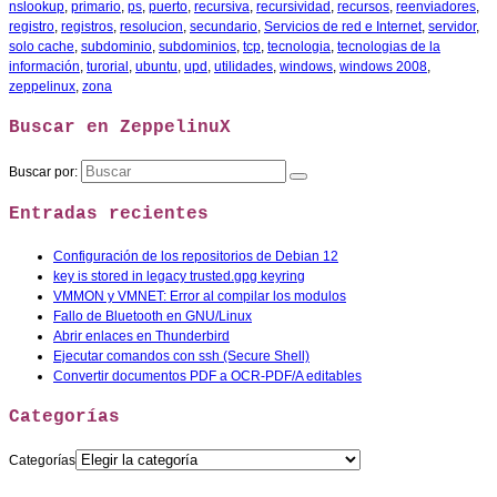
nslookup
,
primario
,
ps
,
puerto
,
recursiva
,
recursividad
,
recursos
,
reenviadores
,
registro
,
registros
,
resolucion
,
secundario
,
Servicios de red e Internet
,
servidor
,
solo cache
,
subdominio
,
subdominios
,
tcp
,
tecnologia
,
tecnologias de la
información
,
turorial
,
ubuntu
,
upd
,
utilidades
,
windows
,
windows 2008
,
zeppelinux
,
zona
Buscar en ZeppelinuX
Buscar por:
Entradas recientes
Configuración de los repositorios de Debian 12
key is stored in legacy trusted.gpg keyring
VMMON y VMNET: Error al compilar los modulos
Fallo de Bluetooth en GNU/Linux
Abrir enlaces en Thunderbird
Ejecutar comandos con ssh (Secure Shell)
Convertir documentos PDF a OCR-PDF/A editables
Categorías
Categorías