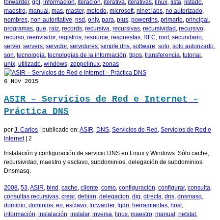
forwarder
,
gpl
,
información
,
iteracion
,
iterativa
,
iterativas
,
linux
,
lista
,
listado
,
maestro
,
manual
,
mas
,
master
,
metodo
,
microsoft
,
nlnet labs
,
no autorizado
,
nombres
,
non-autoritative
,
nsd
,
only
,
para
,
plus
,
powerdns
,
primario
,
principal
,
programas
,
que
,
raiz
,
records
,
recursiva
,
recursivas
,
recursividad
,
recursivo
,
recurso
,
reenviador
,
registros
,
resource
,
respuestas
,
RFC
,
root
,
secundario
,
server
,
servers
,
servidor
,
servidores
,
simple dns
,
software
,
solo
,
solo autorizado
,
son
,
tecnologia
,
tecnologias de la información
,
tipos
,
transferencia
,
tutorial
,
unix
,
utilizado
,
windows
,
zeppelinux
,
zonas
6
Nov 2015
ASIR – Servicios de Red e Internet –
Práctica DNS
por
J. Carlos
|
publicado en:
ASIR
,
DNS
,
Servicios de Red
,
Servicios de Red e
Internet
|
2
Instalación y configuración de servicio DNS en Linux y Windows: Sólo cache,
recursividad, maestro y esclavo, subdominios, delegación de subdominios.
Dnsmasq.
2008
,
53
,
ASIR
,
bind
,
cache
,
cliente
,
como
,
configuración
,
configurar
,
consulta
,
consultas recursivas
,
crear
,
debian
,
delegacion
,
dig
,
directa
,
dns
,
dnsmasq
,
dominio
,
dominios
,
en
,
esclavo
,
forwarder
,
fqdn
,
herramientas
,
host
,
información
,
instalación
,
instalar
,
inversa
,
linux
,
maestro
,
manual
,
netstat
,