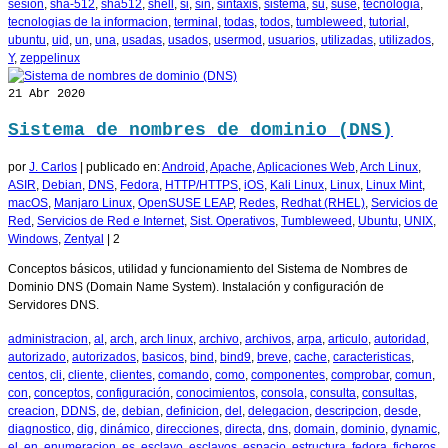
sesion
,
sha-512
,
sha512
,
shell
,
si
,
sin
,
sintaxis
,
sistema
,
su
,
suse
,
tecnologia
,
tecnologias de la informacion
,
terminal
,
todas
,
todos
,
tumbleweed
,
tutorial
,
ubuntu
,
uid
,
un
,
una
,
usadas
,
usados
,
usermod
,
usuarios
,
utilizadas
,
utilizados
,
Y
,
zeppelinux
21
Abr 2020
Sistema de nombres de dominio (DNS)
por
J. Carlos
|
publicado en:
Android
,
Apache
,
Aplicaciones Web
,
Arch Linux
,
ASIR
,
Debian
,
DNS
,
Fedora
,
HTTP/HTTPS
,
iOS
,
Kali Linux
,
Linux
,
Linux Mint
,
macOS
,
Manjaro Linux
,
OpenSUSE LEAP
,
Redes
,
Redhat (RHEL)
,
Servicios de
Red
,
Servicios de Red e Internet
,
Sist. Operativos
,
Tumbleweed
,
Ubuntu
,
UNIX
,
Windows
,
Zentyal
|
2
Conceptos básicos, utilidad y funcionamiento del Sistema de Nombres de
Dominio DNS (Domain Name System). Instalación y configuración de
Servidores DNS.
administracion
,
al
,
arch
,
arch linux
,
archivo
,
archivos
,
arpa
,
articulo
,
autoridad
,
autorizado
,
autorizados
,
basicos
,
bind
,
bind9
,
breve
,
cache
,
caracteristicas
,
centos
,
cli
,
cliente
,
clientes
,
comando
,
como
,
componentes
,
comprobar
,
comun
,
con
,
conceptos
,
configuración
,
conocimientos
,
consola
,
consulta
,
consultas
,
creacion
,
DDNS
,
de
,
debian
,
definicion
,
del
,
delegacion
,
descripcion
,
desde
,
diagnostico
,
dig
,
dinámico
,
direcciones
,
directa
,
dns
,
domain
,
dominio
,
dynamic
,
el
,
en
,
enumeracion
,
es
,
esclavo
,
esclavos
,
espacio
,
estructura
,
fedora
,
ficheros
,