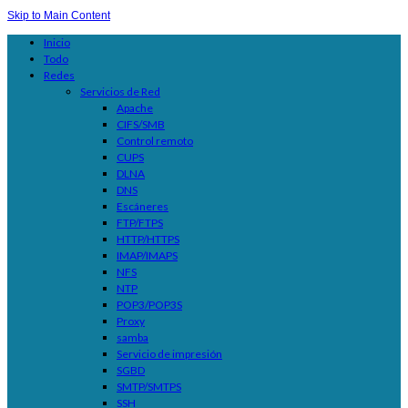
Skip to Main Content
Inicio
Todo
Redes
Servicios de Red
Apache
CIFS/SMB
Control remoto
CUPS
DLNA
DNS
Escáneres
FTP/FTPS
HTTP/HTTPS
IMAP/IMAPS
NFS
NTP
POP3/POP3S
Proxy
samba
Servicio de impresión
SGBD
SMTP/SMTPS
SSH