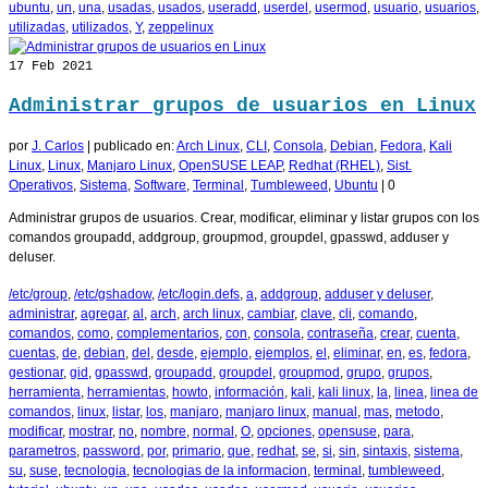
ubuntu
,
un
,
una
,
usadas
,
usados
,
useradd
,
userdel
,
usermod
,
usuario
,
usuarios
,
utilizadas
,
utilizados
,
Y
,
zeppelinux
17
Feb 2021
Administrar grupos de usuarios en Linux
por
J. Carlos
|
publicado en:
Arch Linux
,
CLI
,
Consola
,
Debian
,
Fedora
,
Kali
Linux
,
Linux
,
Manjaro Linux
,
OpenSUSE LEAP
,
Redhat (RHEL)
,
Sist.
Operativos
,
Sistema
,
Software
,
Terminal
,
Tumbleweed
,
Ubuntu
|
0
Administrar grupos de usuarios. Crear, modificar, eliminar y listar grupos con los
comandos groupadd, addgroup, groupmod, groupdel, gpasswd, adduser y
deluser.
/etc/group
,
/etc/gshadow
,
/etc/login.defs
,
a
,
addgroup
,
adduser y deluser
,
administrar
,
agregar
,
al
,
arch
,
arch linux
,
cambiar
,
clave
,
cli
,
comando
,
comandos
,
como
,
complementarios
,
con
,
consola
,
contraseña
,
crear
,
cuenta
,
cuentas
,
de
,
debian
,
del
,
desde
,
ejemplo
,
ejemplos
,
el
,
eliminar
,
en
,
es
,
fedora
,
gestionar
,
gid
,
gpasswd
,
groupadd
,
groupdel
,
groupmod
,
grupo
,
grupos
,
herramienta
,
herramientas
,
howto
,
información
,
kali
,
kali linux
,
la
,
linea
,
linea de
comandos
,
linux
,
listar
,
los
,
manjaro
,
manjaro linux
,
manual
,
mas
,
metodo
,
modificar
,
mostrar
,
no
,
nombre
,
normal
,
O
,
opciones
,
opensuse
,
para
,
parametros
,
password
,
por
,
primario
,
que
,
redhat
,
se
,
si
,
sin
,
sintaxis
,
sistema
,
su
,
suse
,
tecnologia
,
tecnologias de la informacion
,
terminal
,
tumbleweed
,