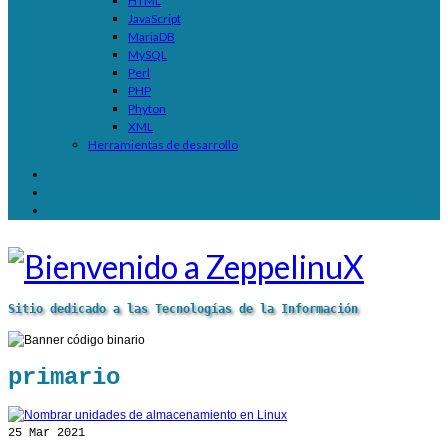
HTML
JavaScript
MariaDB
MySQL
Perl
PHP
Phyton
XML
Herramientas de desarrollo
Sitio dedicado a las Tecnologías de la Información
primario
25
Mar 2021