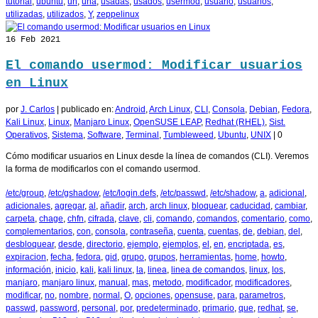
tutorial
,
ubuntu
,
un
,
una
,
usadas
,
usados
,
usermod
,
usuario
,
usuarios
,
utilizadas
,
utilizados
,
Y
,
zeppelinux
16
Feb 2021
El comando usermod: Modificar usuarios
en Linux
por
J. Carlos
|
publicado en:
Android
,
Arch Linux
,
CLI
,
Consola
,
Debian
,
Fedora
,
Kali Linux
,
Linux
,
Manjaro Linux
,
OpenSUSE LEAP
,
Redhat (RHEL)
,
Sist.
Operativos
,
Sistema
,
Software
,
Terminal
,
Tumbleweed
,
Ubuntu
,
UNIX
|
0
Cómo modificar usuarios en Linux desde la línea de comandos (CLI). Veremos
la forma de modificarlos con el comando usermod.
/etc/group
,
/etc/gshadow
,
/etc/login.defs
,
/etc/passwd
,
/etc/shadow
,
a
,
adicional
,
adicionales
,
agregar
,
al
,
añadir
,
arch
,
arch linux
,
bloquear
,
caducidad
,
cambiar
,
carpeta
,
chage
,
chfn
,
cifrada
,
clave
,
cli
,
comando
,
comandos
,
comentario
,
como
,
complementarios
,
con
,
consola
,
contraseña
,
cuenta
,
cuentas
,
de
,
debian
,
del
,
desbloquear
,
desde
,
directorio
,
ejemplo
,
ejemplos
,
el
,
en
,
encriptada
,
es
,
expiracion
,
fecha
,
fedora
,
gid
,
grupo
,
grupos
,
herramientas
,
home
,
howto
,
información
,
inicio
,
kali
,
kali linux
,
la
,
linea
,
linea de comandos
,
linux
,
los
,
manjaro
,
manjaro linux
,
manual
,
mas
,
metodo
,
modificador
,
modificadores
,
modificar
,
no
,
nombre
,
normal
,
O
,
opciones
,
opensuse
,
para
,
parametros
,
passwd
,
password
,
personal
,
por
,
predeterminado
,
primario
,
que
,
redhat
,
se
,