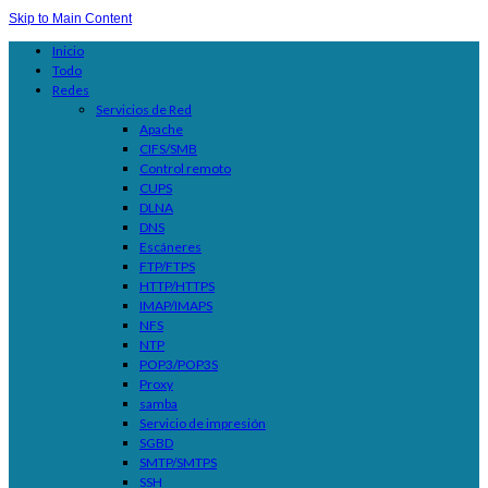
Skip to Main Content
Inicio
Todo
Redes
Servicios de Red
Apache
CIFS/SMB
Control remoto
CUPS
DLNA
DNS
Escáneres
FTP/FTPS
HTTP/HTTPS
IMAP/IMAPS
NFS
NTP
POP3/POP3S
Proxy
samba
Servicio de impresión
SGBD
SMTP/SMTPS
SSH