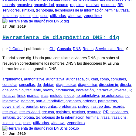
records
,
recursiva
,
recursividad
,
recurso
,
registros
,
resolver
,
resource
,
RR
,
servidores
,
sintaxis
,
tecnologia
,
tecnologias de la información
,
terminal
,
traza
,
traza dns
,
tutorial
,
uso
,
usos
,
utilizadas
,
windows
,
zeppelinux
27
Jun 2019
Herramienta de diagnóstico DNS: dig
por
J. Carlos
|
publicado en:
CLI
,
Consola
,
DNS
,
Redes
,
Servicios de Red
|
0
Tutorial sobre dig. Usado para consultar servidores DNS, para saber si
resuelven correctamente los nombres DNS y las direcciones IP. Es una
herramienta de diagnóstico DNS.
argumentos
,
authoritative
,
autoritativa
,
autorizada
,
cli
,
cmd
,
como
,
comunes
,
consultar
,
consultas
,
de
,
debian
,
diagnosticar
,
diagnostico
,
direccion ip
,
directa
,
dns
,
dominio
,
frecuente
,
howto
,
información
,
instalación
,
interactivo
,
inversa
,
IP
,
iterativa
,
linux
,
manual
,
mas
,
metodo
,
modo
,
no autoritativa
,
no autorizada
,
no
interactivo
,
nombre
,
non-authoritative
,
opciones
,
ordenes
,
parametros
,
powershell
,
preguntar
,
preguntas
,
problemas
,
rastreo
,
rastreo dns
,
records
,
recursiva
,
recursividad
,
recurso
,
registros
,
resolver
,
resource
,
RR
,
servidores
,
sintaxis
,
tecnologia
,
tecnologias de la información
,
terminal
,
traza
,
traza dns
,
tutorial
,
uso
,
usos
,
utilizadas
,
windows
,
zeppelinux
24
Jun 2019