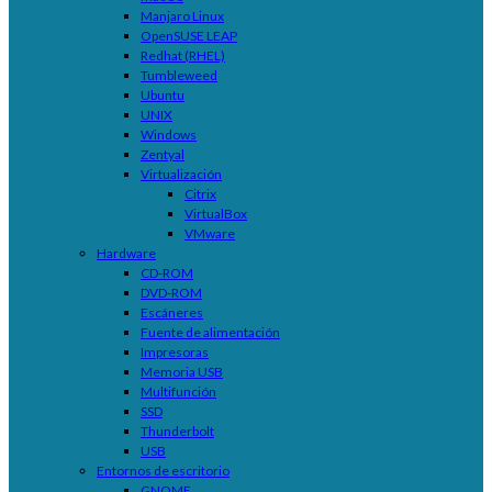
Manjaro Linux
OpenSUSE LEAP
Redhat (RHEL)
Tumbleweed
Ubuntu
UNIX
Windows
Zentyal
Virtualización
Citrix
VirtualBox
VMware
Hardware
CD-ROM
DVD-ROM
Escáneres
Fuente de alimentación
Impresoras
Memoria USB
Multifunción
SSD
Thunderbolt
USB
Entornos de escritorio
GNOME