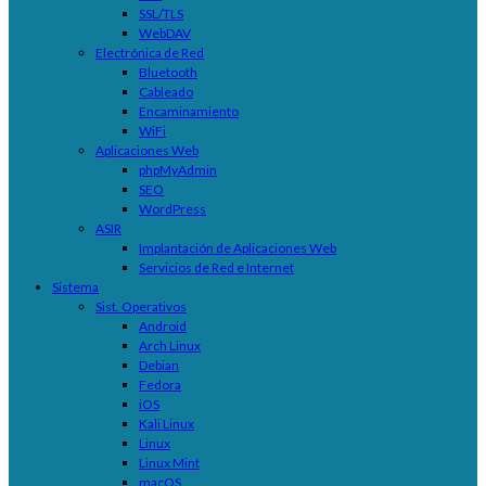
SSL/TLS
WebDAV
Electrónica de Red
Bluetooth
Cableado
Encaminamiento
WiFi
Aplicaciones Web
phpMyAdmin
SEO
WordPress
ASIR
Implantación de Aplicaciones Web
Servicios de Red e Internet
Sistema
Sist. Operativos
Android
Arch Linux
Debian
Fedora
iOS
Kali Linux
Linux
Linux Mint
macOS