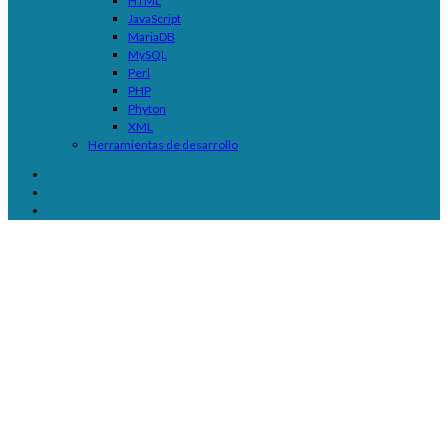
HTML
JavaScript
MariaDB
MySQL
Perl
PHP
Phyton
XML
Herramientas de desarrollo