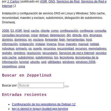
por
J. Carlos
|
publicado en:
ASIR
,
DNS
,
Servicios de Red
,
Servicios de Red e
Internet
|
2
Instalación y configuración de servicio DNS en Linux y Windows: Sólo cache,
recursividad, maestro y esclavo, subdominios, delegación de subdominios.
Dnsmasq.
2008
,
53
,
ASIR
,
bind
,
cache
,
cliente
,
como
,
configuración
,
configurar
,
consulta
,
consultas recursivas
,
crear
,
debian
,
delegacion
,
dig
,
directa
,
dns
,
dnsmasq
,
dominio
,
dominios
,
en
,
esclavo
,
forwarder
,
fqdn
,
herramientas
,
host
,
información
,
instalación
,
instalar
,
inversa
,
linux
,
maestro
,
manual
,
netstat
,
nslookup
,
primario
,
ps
,
puerto
,
recursiva
,
recursividad
,
recursos
,
reenviadores
,
registro
,
registros
,
resolucion
,
secundario
,
Servicios de red e Internet
,
servidor
,
solo cache
,
subdominio
,
subdominios
,
tcp
,
tecnologia
,
tecnologias de la
información
,
turorial
,
ubuntu
,
upd
,
utilidades
,
windows
,
windows 2008
,
zeppelinux
,
zona
Buscar en ZeppelinuX
Buscar por:
Entradas recientes
Configuración de los repositorios de Debian 12
key is stored in legacy trusted.gpg keyring