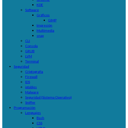
KDE
Software
Gráficos
GIMP
Impresión
Multimedia
snap
CLI
Consola
GRUB
LVM
Terminal
Seguridad
Criptografía
Firewall
IDS
iptables
Malware
Seguridad (Sistema Operativo)
Sniffer
Programación
Lenguajes
Bash
CSS