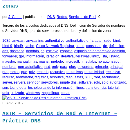
zonas
por
J. Carlos
|
publicado en:
DNS
,
Redes
,
Servicios de Red
|
0
Tercero de los artículos dedicados al DNS. Definición de Servidor de nombres
o Servidor DNS, tipos de servidores de nombres y definición de zona
1035
,
anycast
,
anycasting
,
authoritative
,
authoritative only
,
autorizado
,
bind
,
bind 9
,
bind9
,
cache
,
Cisco Network Registrar
,
como
,
consultas
,
de
,
definicion
,
dns
,
dnsmasq
,
dominio
,
es
,
esclavo
,
espacio
,
espacio de nombres de dominio
,
forwarder
,
gpl
,
información
,
iteracion
,
iterativa
,
iterativas
,
linux
,
lista
,
listado
,
maestro
,
manual
,
mas
,
master
,
metodo
,
microsoft
,
nlnet labs
,
no autorizado
,
nombres
,
non-autoritative
,
nsd
,
only
,
para
,
plus
,
powerdns
,
primario
,
principal
,
programas
,
que
,
raiz
,
records
,
recursiva
,
recursivas
,
recursividad
,
recursivo
,
recurso
,
reenviador
,
registros
,
resource
,
respuestas
,
RFC
,
root
,
secundario
,
server
,
servers
,
servidor
,
servidores
,
simple dns
,
software
,
solo
,
solo autorizado
,
son
,
tecnologia
,
tecnologias de la información
,
tipos
,
transferencia
,
tutorial
,
unix
,
utilizado
,
windows
,
zeppelinux
,
zonas
6
Nov 2015
ASIR – Servicios de Red e Internet –
Práctica DNS