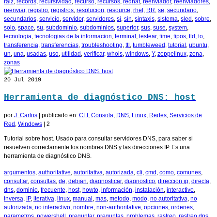
raiz
,
records
,
recursividad
,
recurso
,
recursos
,
redhat
,
reenviador
,
reenviadores
,
reenviar
,
registro
,
registros
,
resolucion
,
resource
,
rhel
,
RR
,
se
,
secundario
,
secundarios
,
servicio
,
servidor
,
servidores
,
si
,
sin
,
sintaxis
,
sistema
,
sled
,
sobre
,
solo
,
space
,
su
,
subdominio
,
subdominios
,
superior
,
sus
,
suse
,
system
,
tecnologia
,
tecnologias de la informacion
,
terminal
,
testear
,
time
,
tipos
,
tld
,
to
,
transferencia
,
transferencias
,
troubleshooting
,
ttl
,
tumbleweed
,
tutorial
,
ubuntu
,
un
,
una
,
usadas
,
uso
,
utilidad
,
verificar
,
whois
,
windows
,
Y
,
zeppelinux
,
zona
,
zonas
20
Jul 2019
Herramienta de diagnóstico DNS: host
por
J. Carlos
|
publicado en:
CLI
,
Consola
,
DNS
,
Linux
,
Redes
,
Servicios de
Red
,
Windows
|
2
Tutorial sobre host. Usado para consultar servidores DNS, para saber si
resuelven correctamente los nombres DNS y las direcciones IP. Es una
herramienta de diagnóstico DNS.
argumentos
,
authoritative
,
autoritativa
,
autorizada
,
cli
,
cmd
,
como
,
comunes
,
consultar
,
consultas
,
de
,
debian
,
diagnosticar
,
diagnostico
,
direccion ip
,
directa
,
dns
,
dominio
,
frecuente
,
host
,
howto
,
información
,
instalación
,
interactivo
,
inversa
,
IP
,
iterativa
,
linux
,
manual
,
mas
,
metodo
,
modo
,
no autoritativa
,
no
autorizada
,
no interactivo
,
nombre
,
non-authoritative
,
opciones
,
ordenes
,
parametros
,
powershell
,
preguntar
,
preguntas
,
problemas
,
rastreo
,
rastreo dns
,