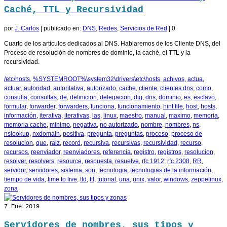
Caché, TTL y Recursividad
por
J. Carlos
|
publicado en:
DNS
,
Redes
,
Servicios de Red
|
0
Cuarto de los artículos dedicados al DNS. Hablaremos de los Cliente DNS, del
Proceso de resolución de nombres de dominio, la caché, el TTL y la
recursividad.
/etc/hosts
,
%SYSTEMROOT%\system32\drivers\etc\hosts
,
achivos
,
actua
,
actuar
,
autoridad
,
autoritativa
,
autorizado
,
cache
,
cliente
,
clientes dns
,
como
,
consulta
,
consultas
,
de
,
definicion
,
delegacion
,
dig
,
dns
,
dominio
,
es
,
esclavo
,
formular
,
forwarder
,
forwarders
,
funciona
,
funcionamiento
,
hint file
,
host
,
hosts
,
información
,
iterativa
,
iterativas
,
las
,
linux
,
maestro
,
manual
,
maximo
,
memoria
,
memoria cache
,
minimo
,
negativa
,
no autorizado
,
nombre
,
nombres
,
ns
,
nslookup
,
nxdomain
,
positiva
,
pregunta
,
preguntas
,
proceso
,
proceso de
resolucion
,
que
,
raiz
,
record
,
recursiva
,
recursivas
,
recursividad
,
recurso
,
recursos
,
reenviador
,
reenviadores
,
referencia
,
registro
,
registros
,
resolucion
,
resolver
,
resolvers
,
resource
,
respuesta
,
resuelve
,
rfc 1912
,
rfc 2308
,
RR
,
servidor
,
servidores
,
sistema
,
son
,
tecnologia
,
tecnologias de la información
,
tiempo de vida
,
time to live
,
tld
,
ttl
,
tutorial
,
una
,
unix
,
valor
,
windows
,
zeppelinux
,
zona
7
Ene 2019
Servidores de nombres, sus tipos y