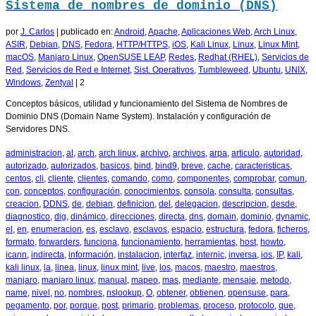
Sistema de nombres de dominio (DNS)
por
J. Carlos
|
publicado en:
Android
,
Apache
,
Aplicaciones Web
,
Arch Linux
,
ASIR
,
Debian
,
DNS
,
Fedora
,
HTTP/HTTPS
,
iOS
,
Kali Linux
,
Linux
,
Linux Mint
,
macOS
,
Manjaro Linux
,
OpenSUSE LEAP
,
Redes
,
Redhat (RHEL)
,
Servicios de
Red
,
Servicios de Red e Internet
,
Sist. Operativos
,
Tumbleweed
,
Ubuntu
,
UNIX
,
Windows
,
Zentyal
|
2
Conceptos básicos, utilidad y funcionamiento del Sistema de Nombres de
Dominio DNS (Domain Name System). Instalación y configuración de
Servidores DNS.
administracion
,
al
,
arch
,
arch linux
,
archivo
,
archivos
,
arpa
,
articulo
,
autoridad
,
autorizado
,
autorizados
,
basicos
,
bind
,
bind9
,
breve
,
cache
,
caracteristicas
,
centos
,
cli
,
cliente
,
clientes
,
comando
,
como
,
componentes
,
comprobar
,
comun
,
con
,
conceptos
,
configuración
,
conocimientos
,
consola
,
consulta
,
consultas
,
creacion
,
DDNS
,
de
,
debian
,
definicion
,
del
,
delegacion
,
descripcion
,
desde
,
diagnostico
,
dig
,
dinámico
,
direcciones
,
directa
,
dns
,
domain
,
dominio
,
dynamic
,
el
,
en
,
enumeracion
,
es
,
esclavo
,
esclavos
,
espacio
,
estructura
,
fedora
,
ficheros
,
formato
,
forwarders
,
funciona
,
funcionamiento
,
herramientas
,
host
,
howto
,
icann
,
indirecta
,
información
,
instalacion
,
interfaz
,
internic
,
inversa
,
ios
,
IP
,
kali
,
kali linux
,
la
,
linea
,
linux
,
linux mint
,
live
,
los
,
macos
,
maestro
,
maestros
,
manjaro
,
manjaro linux
,
manual
,
mapeo
,
mas
,
mediante
,
mensaje
,
metodo
,
name
,
nivel
,
no
,
nombres
,
nslookup
,
O
,
obtener
,
obtienen
,
opensuse
,
para
,
pegamento
,
por
,
porque
,
post
,
primario
,
problemas
,
proceso
,
protocolo
,
que
,