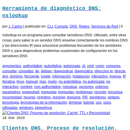
Herramienta de diagnóstico DNS:
nslookup
por
J. Carlos
|
publicado en:
CLI
,
Consola
,
DNS
,
Redes
,
Servicios de Red
|
0
nslookup es un programa para consultar servidores DNS. Utilizado, entre otras
cosas, para saber si un servidor DNS resuelve correctamente los nombres DNS
y las direcciones IP, para solucionar problemas frecuentes de los servidores
DNS o, para diagnosticar problemas ocasionales de configuración en los
servidores DNS.
argumentos
,
authoritative
,
autoritativa
,
autorizada
,
cli
,
cmd
,
como
,
comunes
,
consultar
,
consultas
,
de
,
debian
,
diagnosticar
,
diagnostico
,
direccion ip
,
directa
,
dns
,
dominio
,
frecuente
,
howto
,
información
,
instalación
,
interactivo
,
inversa
,
IP
,
iterativa
,
linux
,
manual
,
mas
,
modo
,
no autoritativa
,
no autorizada
,
no
interactivo
,
nombre
,
non-authoritative
,
nslookup
,
opciones
,
ordenes
,
parametros
,
powershell
,
preguntar
,
preguntas
,
problemas
,
records
,
recursiva
,
recursividad
,
recurso
,
registros
,
resolver
,
resource
,
RR
,
servidores
,
sintaxis
,
tecnologia
,
tecnologias de la información
,
terminal
,
tutorial
,
uso
,
usos
,
utilizadas
,
windows
,
zeppelinux
18
Ene 2019
Clientes DNS, Proceso de resolución,