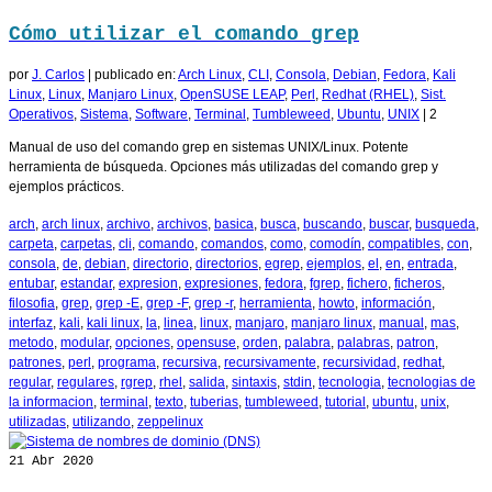
Cómo utilizar el comando grep
por
J. Carlos
|
publicado en:
Arch Linux
,
CLI
,
Consola
,
Debian
,
Fedora
,
Kali
Linux
,
Linux
,
Manjaro Linux
,
OpenSUSE LEAP
,
Perl
,
Redhat (RHEL)
,
Sist.
Operativos
,
Sistema
,
Software
,
Terminal
,
Tumbleweed
,
Ubuntu
,
UNIX
|
2
Manual de uso del comando grep en sistemas UNIX/Linux. Potente
herramienta de búsqueda. Opciones más utilizadas del comando grep y
ejemplos prácticos.
arch
,
arch linux
,
archivo
,
archivos
,
basica
,
busca
,
buscando
,
buscar
,
busqueda
,
carpeta
,
carpetas
,
cli
,
comando
,
comandos
,
como
,
comodín
,
compatibles
,
con
,
consola
,
de
,
debian
,
directorio
,
directorios
,
egrep
,
ejemplos
,
el
,
en
,
entrada
,
entubar
,
estandar
,
expresion
,
expresiones
,
fedora
,
fgrep
,
fichero
,
ficheros
,
filosofia
,
grep
,
grep -E
,
grep -F
,
grep -r
,
herramienta
,
howto
,
información
,
interfaz
,
kali
,
kali linux
,
la
,
linea
,
linux
,
manjaro
,
manjaro linux
,
manual
,
mas
,
metodo
,
modular
,
opciones
,
opensuse
,
orden
,
palabra
,
palabras
,
patron
,
patrones
,
perl
,
programa
,
recursiva
,
recursivamente
,
recursividad
,
redhat
,
regular
,
regulares
,
rgrep
,
rhel
,
salida
,
sintaxis
,
stdin
,
tecnologia
,
tecnologias de
la informacion
,
terminal
,
texto
,
tuberias
,
tumbleweed
,
tutorial
,
ubuntu
,
unix
,
utilizadas
,
utilizando
,
zeppelinux
21
Abr 2020