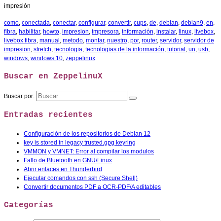
impresión
como
,
conectada
,
conectar
,
configurar
,
convertir
,
cups
,
de
,
debian
,
debian9
,
en
,
fibra
,
habilitar
,
howto
,
impresion
,
impresora
,
información
,
instalar
,
linux
,
livebox
,
livebox fibra
,
manual
,
metodo
,
montar
,
nuestro
,
por
,
router
,
servidor
,
servidor de
impresion
,
stretch
,
tecnologia
,
tecnologias de la información
,
tutorial
,
un
,
usb
,
windows
,
windows 10
,
zeppelinux
Buscar en ZeppelinuX
Buscar por:
Entradas recientes
Configuración de los repositorios de Debian 12
key is stored in legacy trusted.gpg keyring
VMMON y VMNET: Error al compilar los modulos
Fallo de Bluetooth en GNU/Linux
Abrir enlaces en Thunderbird
Ejecutar comandos con ssh (Secure Shell)
Convertir documentos PDF a OCR-PDF/A editables
Categorías