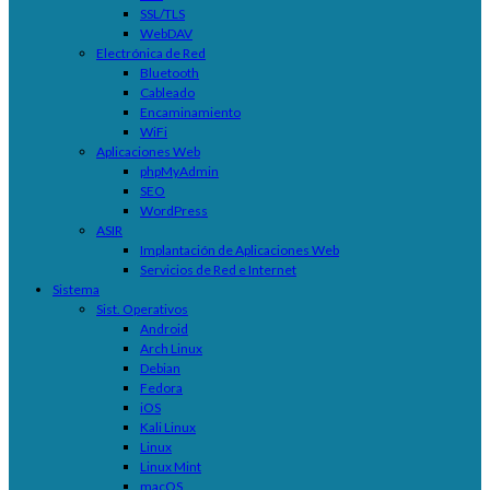
SSL/TLS
WebDAV
Electrónica de Red
Bluetooth
Cableado
Encaminamiento
WiFi
Aplicaciones Web
phpMyAdmin
SEO
WordPress
ASIR
Implantación de Aplicaciones Web
Servicios de Red e Internet
Sistema
Sist. Operativos
Android
Arch Linux
Debian
Fedora
iOS
Kali Linux
Linux
Linux Mint
macOS