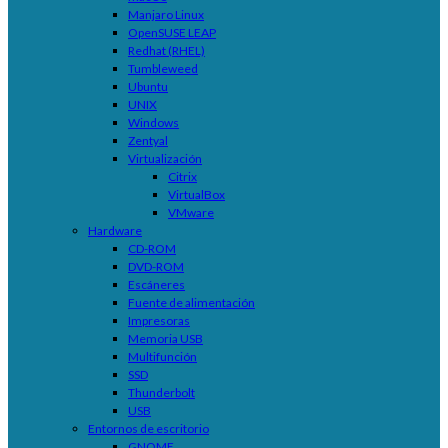
Manjaro Linux
OpenSUSE LEAP
Redhat (RHEL)
Tumbleweed
Ubuntu
UNIX
Windows
Zentyal
Virtualización
Citrix
VirtualBox
VMware
Hardware
CD-ROM
DVD-ROM
Escáneres
Fuente de alimentación
Impresoras
Memoria USB
Multifunción
SSD
Thunderbolt
USB
Entornos de escritorio
GNOME