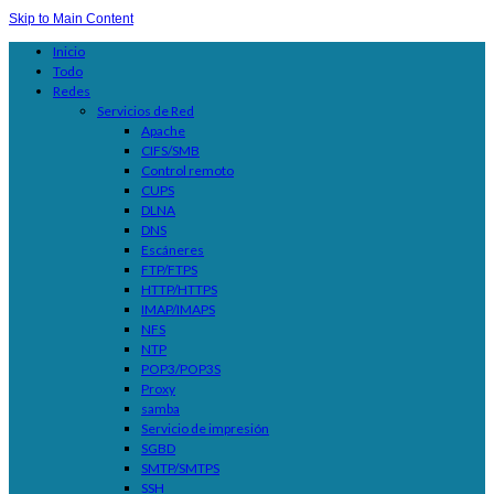
Skip to Main Content
Inicio
Todo
Redes
Servicios de Red
Apache
CIFS/SMB
Control remoto
CUPS
DLNA
DNS
Escáneres
FTP/FTPS
HTTP/HTTPS
IMAP/IMAPS
NFS
NTP
POP3/POP3S
Proxy
samba
Servicio de impresión
SGBD
SMTP/SMTPS
SSH