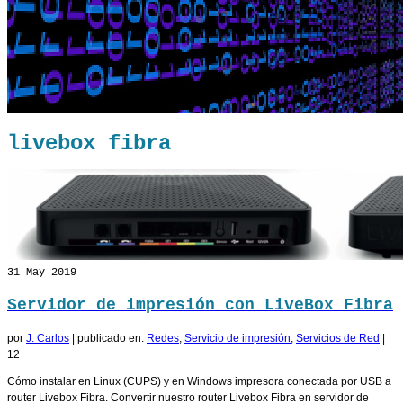
livebox fibra
31
May 2019
Servidor de impresión con LiveBox Fibra
por
J. Carlos
|
publicado en:
Redes
,
Servicio de impresión
,
Servicios de Red
|
12
Cómo instalar en Linux (CUPS) y en Windows impresora conectada por USB a
router Livebox Fibra. Convertir nuestro router Livebox Fibra en servidor de