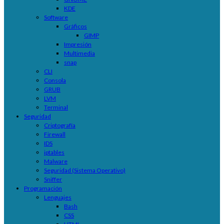
KDE
Software
Gráficos
GIMP
Impresión
Multimedia
snap
CLI
Consola
GRUB
LVM
Terminal
Seguridad
Criptografía
Firewall
IDS
iptables
Malware
Seguridad (Sistema Operativo)
Sniffer
Programación
Lenguajes
Bash
CSS