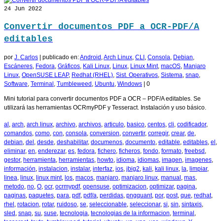
24
Jun 2022
Convertir documentos PDF a OCR-PDF/A
editables
por
J. Carlos
|
publicado en:
Android
,
Arch Linux
,
CLI
,
Consola
,
Debian
,
Escáneres
,
Fedora
,
Gráficos
,
Kali Linux
,
Linux
,
Linux Mint
,
macOS
,
Manjaro
Linux
,
OpenSUSE LEAP
,
Redhat (RHEL)
,
Sist. Operativos
,
Sistema
,
snap
,
Software
,
Terminal
,
Tumbleweed
,
Ubuntu
,
Windows
|
0
Mini tutorial para convertir documentos PDF a OCR – PDF/A editables. Se
utilizará las herramientas OCRmyPDF y Tesseract. Instalación y uso básico.
al
,
arch
,
arch linux
,
archivo
,
archivos
,
articulo
,
basico
,
centos
,
cli
,
codificador
,
comandos
,
como
,
con
,
consola
,
conversion
,
convertir
,
corregir
,
crear
,
de
,
debian
,
del
,
desde
,
deshabilitar
,
documenos
,
documento
,
editable
,
editables
,
el
,
eliminar
,
en
,
enderezar
,
es
,
fedora
,
fichero
,
ficheros
,
fondo
,
formato
,
freebsd
,
gestor
,
herramienta
,
herramientas
,
howto
,
idioma
,
idiomas
,
imagen
,
imagenes
,
información
,
instalacion
,
instalar
,
interfaz
,
ios
,
jbig2
,
kali
,
kali linux
,
la
,
limpiar
,
linea
,
linux
,
linux mint
,
los
,
macos
,
manjaro
,
manjaro linux
,
manual
,
mas
,
metodo
,
no
,
O
,
ocr
,
ocrmypdf
,
opensuse
,
optimizacion
,
optimizar
,
pagina
,
paginas
,
paquetes
,
para
,
pdf
,
pdf/a
,
perdidas
,
pngquant
,
por
,
post
,
que
,
redhat
,
rhel
,
rotacion
,
rotar
,
ruidoso
,
se
,
seleccionable
,
seleccionar
,
si
,
sin
,
sintaxis
,
sled
,
snap
,
su
,
suse
,
tecnologia
,
tecnologias de la informacion
,
terminal
,