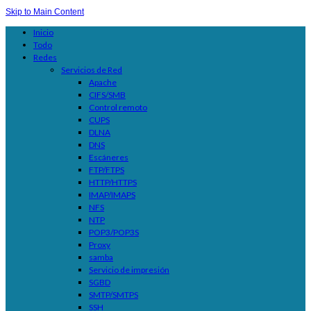
Skip to Main Content
Inicio
Todo
Redes
Servicios de Red
Apache
CIFS/SMB
Control remoto
CUPS
DLNA
DNS
Escáneres
FTP/FTPS
HTTP/HTTPS
IMAP/IMAPS
NFS
NTP
POP3/POP3S
Proxy
samba
Servicio de impresión
SGBD
SMTP/SMTPS
SSH