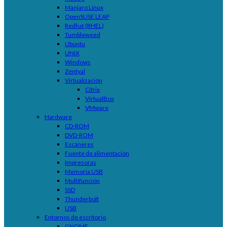
Manjaro Linux
OpenSUSE LEAP
Redhat (RHEL)
Tumbleweed
Ubuntu
UNIX
Windows
Zentyal
Virtualización
Citrix
VirtualBox
VMware
Hardware
CD-ROM
DVD-ROM
Escáneres
Fuente de alimentación
Impresoras
Memoria USB
Multifunción
SSD
Thunderbolt
USB
Entornos de escritorio
GNOME