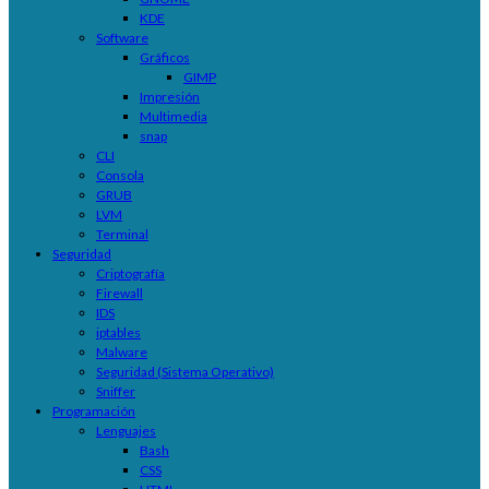
KDE
Software
Gráficos
GIMP
Impresión
Multimedia
snap
CLI
Consola
GRUB
LVM
Terminal
Seguridad
Criptografía
Firewall
IDS
iptables
Malware
Seguridad (Sistema Operativo)
Sniffer
Programación
Lenguajes
Bash
CSS