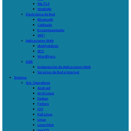
SSL/TLS
WebDAV
Electrónica de Red
Bluetooth
Cableado
Encaminamiento
WiFi
Aplicaciones Web
phpMyAdmin
SEO
WordPress
ASIR
Implantación de Aplicaciones Web
Servicios de Red e Internet
Sistema
Sist. Operativos
Android
Arch Linux
Debian
Fedora
iOS
Kali Linux
Linux
Linux Mint
macOS