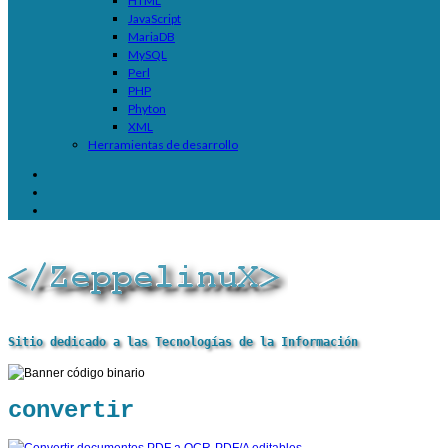
HTML
JavaScript
MariaDB
MySQL
Perl
PHP
Phyton
XML
Herramientas de desarrollo
Sitio dedicado a las Tecnologías de la Información
convertir