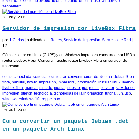
tesseract
,
texto
,
tumbleweed
,
tutorial
,
ubuntu
,
un
,
una
,
uso
,
windows
,
Y
,
zeppelinux
31
May 2019
Servidor de impresión con LiveBox Fibra
por
J. Carlos
|
publicado en:
Redes
,
Servicio de impresión
,
Servicios de Red
|
12
Cómo instalar en Linux (CUPS) y en Windows impresora conectada por USB a
router Livebox Fibra. Convertir nuestro router Livebox Fibra en servidor de
impresión
como
,
conectada
,
conectar
,
configurar
,
convertir
,
cups
,
de
,
debian
,
debian9
,
en
,
fibra
,
habilitar
,
howto
,
impresion
,
impresora
,
información
,
instalar
,
linux
,
livebox
,
livebox fibra
,
manual
,
metodo
,
montar
,
nuestro
,
por
,
router
,
servidor
,
servidor de
impresion
,
stretch
,
tecnologia
,
tecnologias de la información
,
tutorial
,
un
,
usb
,
windows
,
windows 10
,
zeppelinux
24
Jul 2018
Cómo convertir un paquete Debian .deb
en un paquete Arch Linux