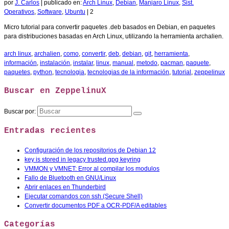
por
J. Carlos
|
publicado en:
Arch Linux
,
Debian
,
Manjaro Linux
,
Sist.
Operativos
,
Software
,
Ubuntu
|
2
Micro tutorial para convertir paquetes .deb basados en Debian, en paquetes
para distribuciones basadas en Arch Linux, utilizando la herramienta archalien.
arch linux
,
archalien
,
como
,
convertir
,
deb
,
debian
,
git
,
herramienta
,
información
,
instalación
,
instalar
,
linux
,
manual
,
metodo
,
pacman
,
paquete
,
paquetes
,
python
,
tecnologia
,
tecnologias de la información
,
tutorial
,
zeppelinux
Buscar en ZeppelinuX
Buscar por:
Entradas recientes
Configuración de los repositorios de Debian 12
key is stored in legacy trusted.gpg keyring
VMMON y VMNET: Error al compilar los modulos
Fallo de Bluetooth en GNU/Linux
Abrir enlaces en Thunderbird
Ejecutar comandos con ssh (Secure Shell)
Convertir documentos PDF a OCR-PDF/A editables
Categorías