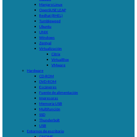
Manjaro Linux
OpenSUSE LEAP
Redhat (RHEL)
Tumbleweed
Ubuntu
UNIX
Windows
Zentyal
Virtualización
Citrix
VirtualBox
VMware
Hardware
CD-ROM
DVD-ROM
Escáneres
Fuente de alimentación
Impresoras
Memoria USB
Multifunción
SSD
Thunderbolt
USB
Entornos de escritorio
GNOME