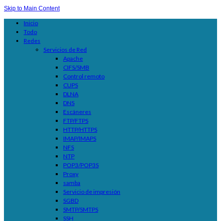
Skip to Main Content
Inicio
Todo
Redes
Servicios de Red
Apache
CIFS/SMB
Control remoto
CUPS
DLNA
DNS
Escáneres
FTP/FTPS
HTTP/HTTPS
IMAP/IMAPS
NFS
NTP
POP3/POP3S
Proxy
samba
Servicio de impresión
SGBD
SMTP/SMTPS
SSH