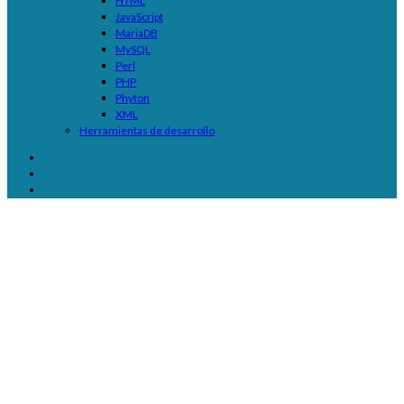
HTML
JavaScript
MariaDB
MySQL
Perl
PHP
Phyton
XML
Herramientas de desarrollo