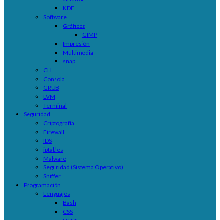
KDE
Software
Gráficos
GIMP
Impresión
Multimedia
snap
CLI
Consola
GRUB
LVM
Terminal
Seguridad
Criptografía
Firewall
IDS
iptables
Malware
Seguridad (Sistema Operativo)
Sniffer
Programación
Lenguajes
Bash
CSS