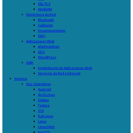
SSL/TLS
WebDAV
Electrónica de Red
Bluetooth
Cableado
Encaminamiento
WiFi
Aplicaciones Web
phpMyAdmin
SEO
WordPress
ASIR
Implantación de Aplicaciones Web
Servicios de Red e Internet
Sistema
Sist. Operativos
Android
Arch Linux
Debian
Fedora
iOS
Kali Linux
Linux
Linux Mint
macOS