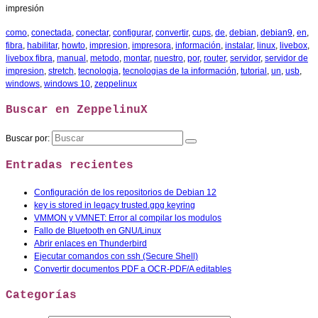
impresión
como
,
conectada
,
conectar
,
configurar
,
convertir
,
cups
,
de
,
debian
,
debian9
,
en
,
fibra
,
habilitar
,
howto
,
impresion
,
impresora
,
información
,
instalar
,
linux
,
livebox
,
livebox fibra
,
manual
,
metodo
,
montar
,
nuestro
,
por
,
router
,
servidor
,
servidor de
impresion
,
stretch
,
tecnologia
,
tecnologias de la información
,
tutorial
,
un
,
usb
,
windows
,
windows 10
,
zeppelinux
Buscar en ZeppelinuX
Buscar por:
Entradas recientes
Configuración de los repositorios de Debian 12
key is stored in legacy trusted.gpg keyring
VMMON y VMNET: Error al compilar los modulos
Fallo de Bluetooth en GNU/Linux
Abrir enlaces en Thunderbird
Ejecutar comandos con ssh (Secure Shell)
Convertir documentos PDF a OCR-PDF/A editables
Categorías