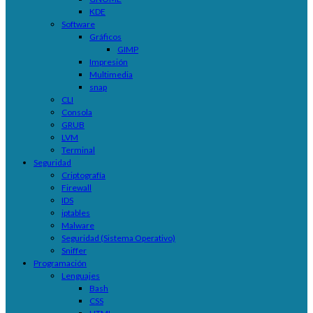
KDE
Software
Gráficos
GIMP
Impresión
Multimedia
snap
CLI
Consola
GRUB
LVM
Terminal
Seguridad
Criptografía
Firewall
IDS
iptables
Malware
Seguridad (Sistema Operativo)
Sniffer
Programación
Lenguajes
Bash
CSS