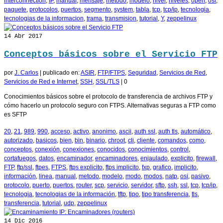
interconnection
,
IP
,
manual
,
mensaje
,
metodo
,
modelo
,
nivel
,
niveles
,
open
,
osi
,
paquete
,
protocolos
,
puertos
,
segmento
,
system
,
tabla
,
tcp
,
tcp/ip
,
tecnologia
,
tecnologias de la informacion
,
trama
,
transmision
,
tutorial
,
Y
,
zeppelinux
14
Abr 2017
Conceptos básicos sobre el Servicio FTP
por
J. Carlos
|
publicado en:
ASIR
,
FTP/FTPS
,
Seguridad
,
Servicios de Red
,
Servicios de Red e Internet
,
SSH
,
SSL/TLS
|
0
Conocimientos básicos sobre el protocolo de transferencia de archivos FTP y
cómo hacerlo un protocolo seguro con FTPS. Alternativas seguras a FTP como
es SFTP
20
,
21
,
989
,
990
,
acceso
,
activo
,
anonimo
,
ascii
,
auth ssl
,
auth tls
,
automático
,
autorizado
,
basicos
,
bien
,
bin
,
binario
,
chroot
,
cli
,
cliente
,
comandos
,
como
,
conceptos
,
conexión
,
conexiones
,
conocidos
,
conocimientos
,
control
,
cortafuegos
,
datos
,
encaminador
,
encaminadores
,
enjaulado
,
explicito
,
firewall
,
FTP
,
ftp/ssl
,
ftpes
,
FTPS
,
ftps explicito
,
ftps implicito
,
fxp
,
grafico
,
implicito
,
información
,
linea
,
manual
,
metodo
,
modelo
,
modo
,
modos
,
natp
,
osi
,
pasivo
,
protocolo
,
puerto
,
puertos
,
router
,
scp
,
servicio
,
servidor
,
sftp
,
ssh
,
ssl
,
tcp
,
tcp/ip
,
tecnologia
,
tecnologias de la información
,
tftp
,
tipo
,
tipo transferencia
,
tls
,
transferencia
,
tutorial
,
udp
,
zeppelinux
14
Dic 2016