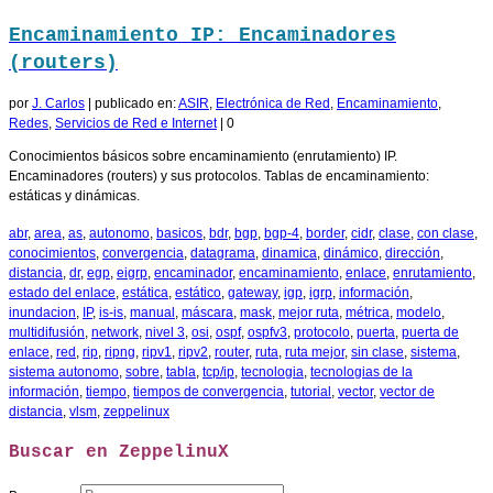
Encaminamiento IP: Encaminadores
(routers)
por
J. Carlos
|
publicado en:
ASIR
,
Electrónica de Red
,
Encaminamiento
,
Redes
,
Servicios de Red e Internet
|
0
Conocimientos básicos sobre encaminamiento (enrutamiento) IP.
Encaminadores (routers) y sus protocolos. Tablas de encaminamiento:
estáticas y dinámicas.
abr
,
area
,
as
,
autonomo
,
basicos
,
bdr
,
bgp
,
bgp-4
,
border
,
cidr
,
clase
,
con clase
,
conocimientos
,
convergencia
,
datagrama
,
dinamica
,
dinámico
,
dirección
,
distancia
,
dr
,
egp
,
eigrp
,
encaminador
,
encaminamiento
,
enlace
,
enrutamiento
,
estado del enlace
,
estática
,
estático
,
gateway
,
igp
,
igrp
,
información
,
inundacion
,
IP
,
is-is
,
manual
,
máscara
,
mask
,
mejor ruta
,
métrica
,
modelo
,
multidifusión
,
network
,
nivel 3
,
osi
,
ospf
,
ospfv3
,
protocolo
,
puerta
,
puerta de
enlace
,
red
,
rip
,
ripng
,
ripv1
,
ripv2
,
router
,
ruta
,
ruta mejor
,
sin clase
,
sistema
,
sistema autonomo
,
sobre
,
tabla
,
tcp/ip
,
tecnologia
,
tecnologias de la
información
,
tiempo
,
tiempos de convergencia
,
tutorial
,
vector
,
vector de
distancia
,
vlsm
,
zeppelinux
Buscar en ZeppelinuX