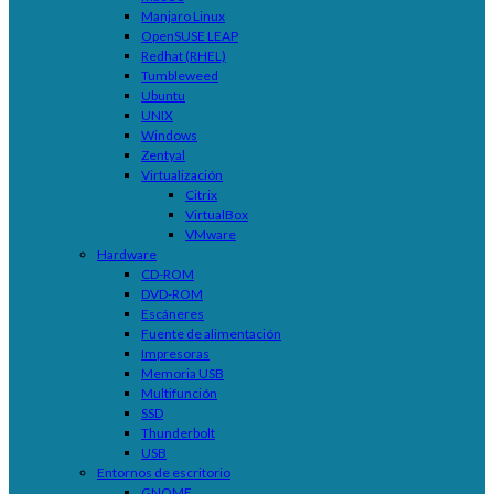
Manjaro Linux
OpenSUSE LEAP
Redhat (RHEL)
Tumbleweed
Ubuntu
UNIX
Windows
Zentyal
Virtualización
Citrix
VirtualBox
VMware
Hardware
CD-ROM
DVD-ROM
Escáneres
Fuente de alimentación
Impresoras
Memoria USB
Multifunción
SSD
Thunderbolt
USB
Entornos de escritorio
GNOME