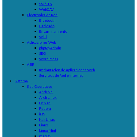
SSL/TLS
WebDAV
Electrónica de Red
Bluetooth
Cableado
Encaminamiento
WiFi
Aplicaciones Web
phpMyAdmin
SEO
WordPress
ASIR
Implantación de Aplicaciones Web
Servicios de Red e Internet
Sistema
Sist. Operativos
Android
Arch Linux
Debian
Fedora
iOS
Kali Linux
Linux
Linux Mint
macOS