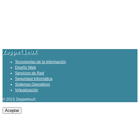
ZeppelinuX
Tecnologías de la Información
Diseño Web
Servicios de Red
Seguridad Informática
Sistemas Operativos
Virtualización
© 2015 ZeppelinuX
Aceptar