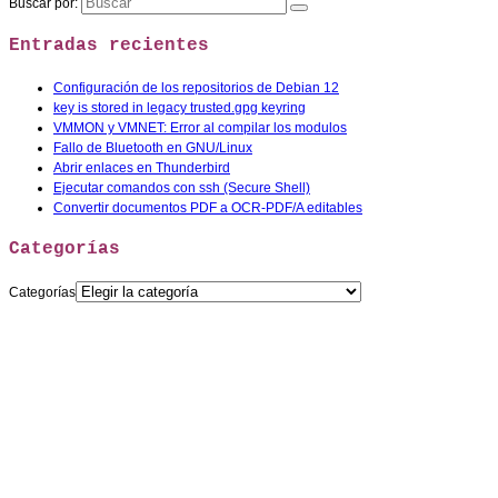
Buscar por:
Entradas recientes
Configuración de los repositorios de Debian 12
key is stored in legacy trusted.gpg keyring
VMMON y VMNET: Error al compilar los modulos
Fallo de Bluetooth en GNU/Linux
Abrir enlaces en Thunderbird
Ejecutar comandos con ssh (Secure Shell)
Convertir documentos PDF a OCR-PDF/A editables
Categorías
Categorías