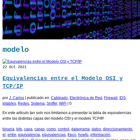
modelo
22
Oct 2021
Equivalencias entre el Modelo OSI y
TCP/IP
por
J. Carlos
|
publicado en:
Cableado
,
Electrónica de Red
,
Firewall
,
IDS
,
iptables
,
Redes
,
Sistema
,
Sniffer
,
WiFi
|
0
En este artículo tan solo nos limitamos a presentar la tabla de equivalencias
entre las distintas capas del modelo OSI y el modelo TCP/IP.
binaria
,
bits
,
capa
,
capas
,
como
,
control
,
datagrama
,
datos
,
direccionamiento
,
el
,
entre
,
equivalencia
,
equivalencias
,
fisico
,
howto
,
información
,