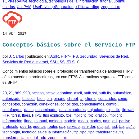
TCPKeepAlive
,
tecnologia
,
tecnologias de la información
,
tutorial
,
ubuntu
,
usedns
,
UsePAM
,
UsePrivilegeSeparation
,
x11forwarding
,
zeppelinux
14
Abr 2017
Conceptos básicos sobre el Servicio FTP
por
J. Carlos
|
publicado en:
ASIR
,
FTP/FTPS
,
Seguridad
,
Servicios de Red
,
Servicios de Red e Internet
,
SSH
,
SSL/TLS
|
0
Conocimientos básicos sobre el protocolo de transferencia de archivos FTP y
cómo hacerlo un protocolo seguro con FTPS. Alternativas seguras a FTP como
es SFTP
20
,
21
,
989
,
990
,
acceso
,
activo
,
anonimo
,
ascii
,
auth ssl
,
auth tls
,
automático
,
autorizado
,
basicos
,
bien
,
bin
,
binario
,
chroot
,
cli
,
cliente
,
comandos
,
como
,
conceptos
,
conexión
,
conexiones
,
conocidos
,
conocimientos
,
control
,
cortafuegos
,
datos
,
encaminador
,
encaminadores
,
enjaulado
,
explicito
,
firewall
,
FTP
,
ftp/ssl
,
ftpes
,
FTPS
,
ftps explicito
,
ftps implicito
,
fxp
,
grafico
,
implicito
,
información
,
linea
,
manual
,
metodo
,
modelo
,
modo
,
modos
,
natp
,
osi
,
pasivo
,
protocolo
,
puerto
,
puertos
,
router
,
scp
,
servicio
,
servidor
,
sftp
,
ssh
,
ssl
,
tcp
,
tcp/ip
,
tecnologia
,
tecnologias de la información
,
tftp
,
tipo
,
tipo transferencia
,
tls
,
transferencia
,
tutorial
,
udp
,
zeppelinux