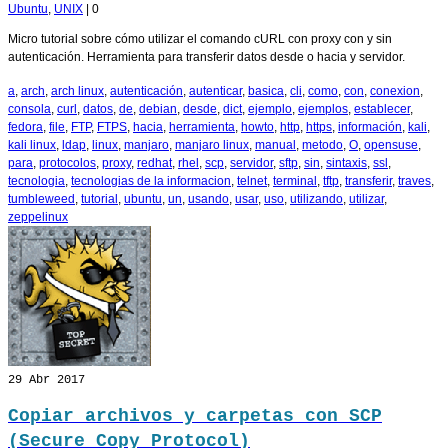
Ubuntu
,
UNIX
|
0
Micro tutorial sobre cómo utilizar el comando cURL con proxy con y sin
autenticación. Herramienta para transferir datos desde o hacia y servidor.
a
,
arch
,
arch linux
,
autenticación
,
autenticar
,
basica
,
cli
,
como
,
con
,
conexion
,
consola
,
curl
,
datos
,
de
,
debian
,
desde
,
dict
,
ejemplo
,
ejemplos
,
establecer
,
fedora
,
file
,
FTP
,
FTPS
,
hacia
,
herramienta
,
howto
,
http
,
https
,
información
,
kali
,
kali linux
,
ldap
,
linux
,
manjaro
,
manjaro linux
,
manual
,
metodo
,
O
,
opensuse
,
para
,
protocolos
,
proxy
,
redhat
,
rhel
,
scp
,
servidor
,
sftp
,
sin
,
sintaxis
,
ssl
,
tecnologia
,
tecnologias de la informacion
,
telnet
,
terminal
,
tftp
,
transferir
,
traves
,
tumbleweed
,
tutorial
,
ubuntu
,
un
,
usando
,
usar
,
uso
,
utilizando
,
utilizar
,
zeppelinux
29
Abr 2017
Copiar archivos y carpetas con SCP
(Secure Copy Protocol)