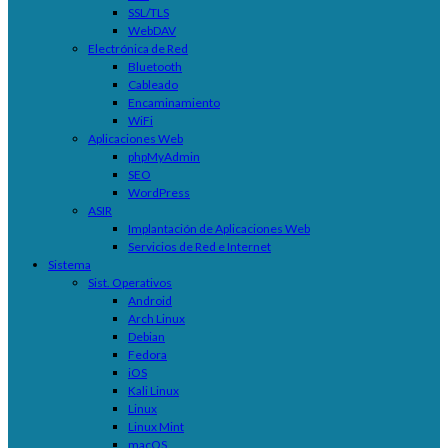
SSL/TLS
WebDAV
Electrónica de Red
Bluetooth
Cableado
Encaminamiento
WiFi
Aplicaciones Web
phpMyAdmin
SEO
WordPress
ASIR
Implantación de Aplicaciones Web
Servicios de Red e Internet
Sistema
Sist. Operativos
Android
Arch Linux
Debian
Fedora
iOS
Kali Linux
Linux
Linux Mint
macOS