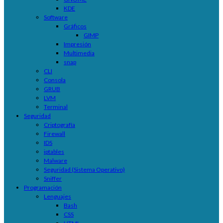
KDE
Software
Gráficos
GIMP
Impresión
Multimedia
snap
CLI
Consola
GRUB
LVM
Terminal
Seguridad
Criptografía
Firewall
IDS
iptables
Malware
Seguridad (Sistema Operativo)
Sniffer
Programación
Lenguajes
Bash
CSS