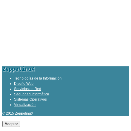
ZeppelinuX
Tecnologías de la Información
Diseño Web
Servicios de Red
Seguridad Informática
Sistemas Operativos
Virtualización
© 2015 ZeppelinuX
Aceptar