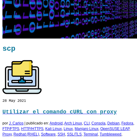
scp
28
May 2021
Utilizar el comando cURL con proxy
por
J. Carlos
|
publicado en:
Android
,
Arch Linux
,
CLI
,
Consola
,
Debian
,
Fedora
,
FTP/FTPS
,
HTTP/HTTPS
,
Kali Linux
,
Linux
,
Manjaro Linux
,
OpenSUSE LEAP
,
Proxy
,
Redhat (RHEL)
,
Software
,
SSH
,
SSL/TLS
,
Terminal
,
Tumbleweed
,