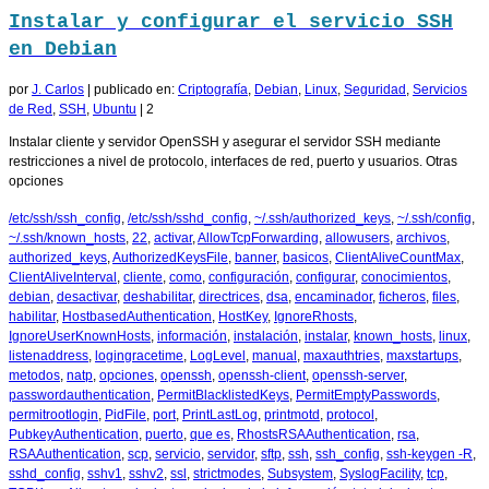
Instalar y configurar el servicio SSH
en Debian
por
J. Carlos
|
publicado en:
Criptografía
,
Debian
,
Linux
,
Seguridad
,
Servicios
de Red
,
SSH
,
Ubuntu
|
2
Instalar cliente y servidor OpenSSH y asegurar el servidor SSH mediante
restricciones a nivel de protocolo, interfaces de red, puerto y usuarios. Otras
opciones
/etc/ssh/ssh_config
,
/etc/ssh/sshd_config
,
~/.ssh/authorized_keys
,
~/.ssh/config
,
~/.ssh/known_hosts
,
22
,
activar
,
AllowTcpForwarding
,
allowusers
,
archivos
,
authorized_keys
,
AuthorizedKeysFile
,
banner
,
basicos
,
ClientAliveCountMax
,
ClientAliveInterval
,
cliente
,
como
,
configuración
,
configurar
,
conocimientos
,
debian
,
desactivar
,
deshabilitar
,
directrices
,
dsa
,
encaminador
,
ficheros
,
files
,
habilitar
,
HostbasedAuthentication
,
HostKey
,
IgnoreRhosts
,
IgnoreUserKnownHosts
,
información
,
instalación
,
instalar
,
known_hosts
,
linux
,
listenaddress
,
logingracetime
,
LogLevel
,
manual
,
maxauthtries
,
maxstartups
,
metodos
,
natp
,
opciones
,
openssh
,
openssh-client
,
openssh-server
,
passwordauthentication
,
PermitBlacklistedKeys
,
PermitEmptyPasswords
,
permitrootlogin
,
PidFile
,
port
,
PrintLastLog
,
printmotd
,
protocol
,
PubkeyAuthentication
,
puerto
,
que es
,
RhostsRSAAuthentication
,
rsa
,
RSAAuthentication
,
scp
,
servicio
,
servidor
,
sftp
,
ssh
,
ssh_config
,
ssh-keygen -R
,
sshd_config
,
sshv1
,
sshv2
,
ssl
,
strictmodes
,
Subsystem
,
SyslogFacility
,
tcp
,