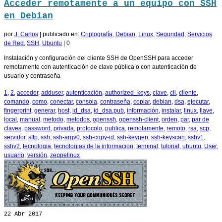
Acceder remotamente a un equipo con SSH
en Debian
por
J. Carlos
|
publicado en:
Criptografía
,
Debian
,
Linux
,
Seguridad
,
Servicios
de Red
,
SSH
,
Ubuntu
|
0
Instalación y configuración del cliente SSH de OpenSSH para acceder
remotamente con autenticación de clave pública o con autenticación de
usuario y contraseña
1
,
2
,
acceder
,
adduser
,
autenticación
,
authorized_keys
,
clave
,
cli
,
cliente
,
comando
,
como
,
conectar
,
consola
,
contraseña
,
copiar
,
debian
,
dsa
,
ejecutar
,
fingerprint
,
generar
,
host
,
id_dsa
,
id_dsa.pub
,
información
,
instalar
,
linux
,
llave
,
local
,
manual
,
metodo
,
metodos
,
openssh
,
openssh-client
,
orden
,
par
,
par de
claves
,
password
,
privada
,
protocolo
,
publica
,
remotamente
,
remoto
,
rsa
,
scp
,
servidor
,
sftp
,
ssh
,
ssh-argv0
,
ssh-copy-id
,
ssh-keygen
,
ssh-keyscan
,
sshv1
,
sshv2
,
tecnologia
,
tecnologias de la informacion
,
terminal
,
tutorial
,
ubuntu
,
User
,
usuario
,
versión
,
zeppelinux
22
Abr 2017