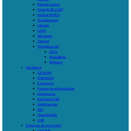
Manjaro Linux
OpenSUSE LEAP
Redhat (RHEL)
Tumbleweed
Ubuntu
UNIX
Windows
Zentyal
Virtualización
Citrix
VirtualBox
VMware
Hardware
CD-ROM
DVD-ROM
Escáneres
Fuente de alimentación
Impresoras
Memoria USB
Multifunción
SSD
Thunderbolt
USB
Entornos de escritorio
GNOME