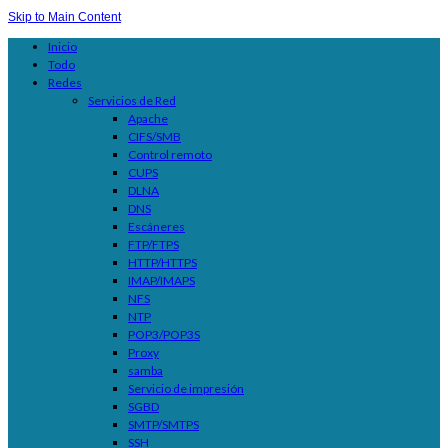
Skip to Main Content
Inicio
Todo
Redes
Servicios de Red
Apache
CIFS/SMB
Control remoto
CUPS
DLNA
DNS
Escáneres
FTP/FTPS
HTTP/HTTPS
IMAP/IMAPS
NFS
NTP
POP3/POP3S
Proxy
samba
Servicio de impresión
SGBD
SMTP/SMTPS
SSH