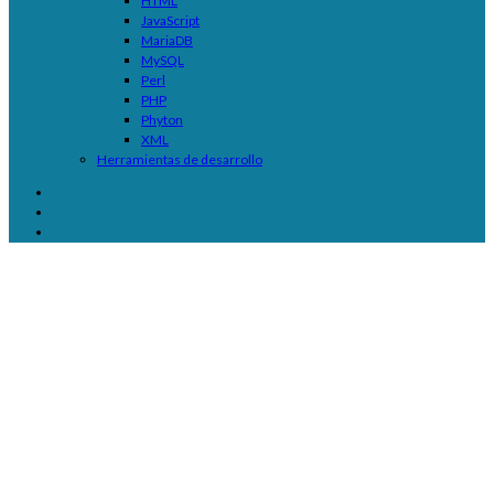
HTML
JavaScript
MariaDB
MySQL
Perl
PHP
Phyton
XML
Herramientas de desarrollo