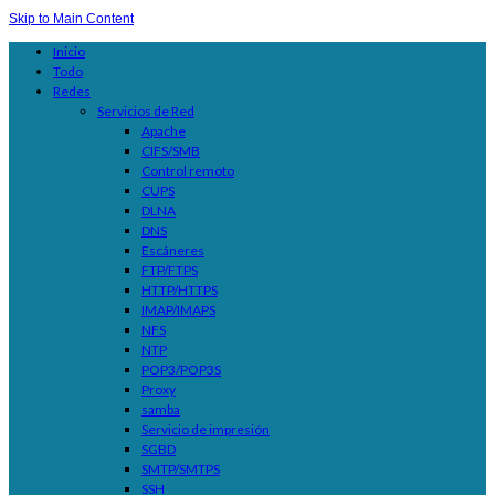
Skip to Main Content
Inicio
Todo
Redes
Servicios de Red
Apache
CIFS/SMB
Control remoto
CUPS
DLNA
DNS
Escáneres
FTP/FTPS
HTTP/HTTPS
IMAP/IMAPS
NFS
NTP
POP3/POP3S
Proxy
samba
Servicio de impresión
SGBD
SMTP/SMTPS
SSH