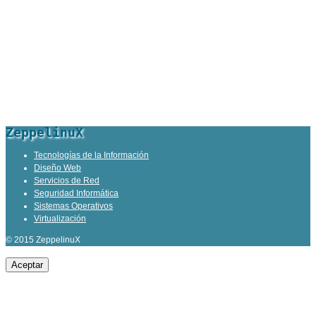
ZeppelinuX
Tecnologías de la Información
Diseño Web
Servicios de Red
Seguridad Informática
Sistemas Operativos
Virtualización
© 2015 ZeppelinuX
Aceptar