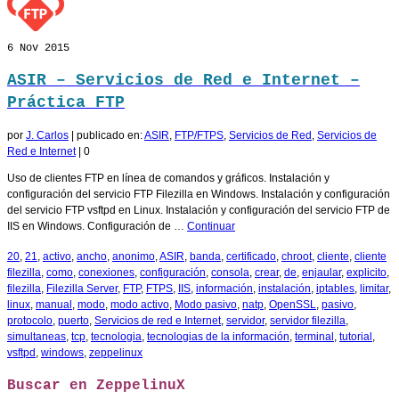
6
Nov 2015
ASIR – Servicios de Red e Internet –
Práctica FTP
por
J. Carlos
|
publicado en:
ASIR
,
FTP/FTPS
,
Servicios de Red
,
Servicios de
Red e Internet
|
0
Uso de clientes FTP en línea de comandos y gráficos. Instalación y
configuración del servicio FTP Filezilla en Windows. Instalación y configuración
del servicio FTP vsftpd en Linux. Instalación y configuración del servicio FTP de
IIS en Windows. Configuración de …
Continuar
20
,
21
,
activo
,
ancho
,
anonimo
,
ASIR
,
banda
,
certificado
,
chroot
,
cliente
,
cliente
filezilla
,
como
,
conexiones
,
configuración
,
consola
,
crear
,
de
,
enjaular
,
explicito
,
filezilla
,
Filezilla Server
,
FTP
,
FTPS
,
IIS
,
información
,
instalación
,
iptables
,
limitar
,
linux
,
manual
,
modo
,
modo activo
,
Modo pasivo
,
natp
,
OpenSSL
,
pasivo
,
protocolo
,
puerto
,
Servicios de red e Internet
,
servidor
,
servidor filezilla
,
simultaneas
,
tcp
,
tecnologia
,
tecnologias de la información
,
terminal
,
tutorial
,
vsftpd
,
windows
,
zeppelinux
Buscar en ZeppelinuX