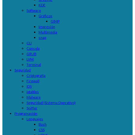
KDE
Software
Gráficos
GIMP
Impresión
Multimedia
snap
CLI
Consola
GRUB
LVM
Terminal
Seguridad
Criptografía
Firewall
IDS
iptables
Malware
Seguridad (Sistema Operativo)
Sniffer
Programación
Lenguajes
Bash
CSS