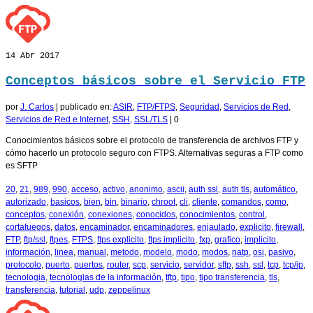
14
Abr 2017
Conceptos básicos sobre el Servicio FTP
por
J. Carlos
|
publicado en:
ASIR
,
FTP/FTPS
,
Seguridad
,
Servicios de Red
,
Servicios de Red e Internet
,
SSH
,
SSL/TLS
|
0
Conocimientos básicos sobre el protocolo de transferencia de archivos FTP y
cómo hacerlo un protocolo seguro con FTPS. Alternativas seguras a FTP como
es SFTP
20
,
21
,
989
,
990
,
acceso
,
activo
,
anonimo
,
ascii
,
auth ssl
,
auth tls
,
automático
,
autorizado
,
basicos
,
bien
,
bin
,
binario
,
chroot
,
cli
,
cliente
,
comandos
,
como
,
conceptos
,
conexión
,
conexiones
,
conocidos
,
conocimientos
,
control
,
cortafuegos
,
datos
,
encaminador
,
encaminadores
,
enjaulado
,
explicito
,
firewall
,
FTP
,
ftp/ssl
,
ftpes
,
FTPS
,
ftps explicito
,
ftps implicito
,
fxp
,
grafico
,
implicito
,
información
,
linea
,
manual
,
metodo
,
modelo
,
modo
,
modos
,
natp
,
osi
,
pasivo
,
protocolo
,
puerto
,
puertos
,
router
,
scp
,
servicio
,
servidor
,
sftp
,
ssh
,
ssl
,
tcp
,
tcp/ip
,
tecnologia
,
tecnologias de la información
,
tftp
,
tipo
,
tipo transferencia
,
tls
,
transferencia
,
tutorial
,
udp
,
zeppelinux