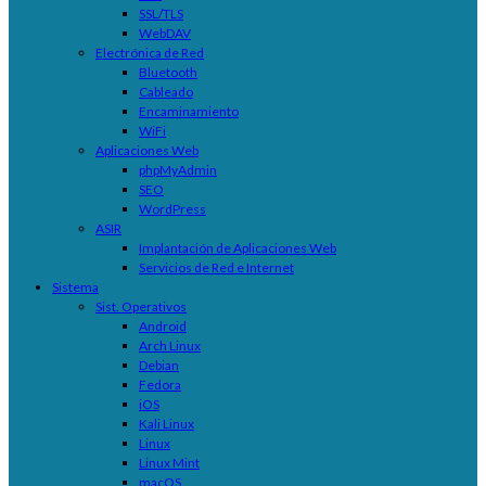
SSL/TLS
WebDAV
Electrónica de Red
Bluetooth
Cableado
Encaminamiento
WiFi
Aplicaciones Web
phpMyAdmin
SEO
WordPress
ASIR
Implantación de Aplicaciones Web
Servicios de Red e Internet
Sistema
Sist. Operativos
Android
Arch Linux
Debian
Fedora
iOS
Kali Linux
Linux
Linux Mint
macOS