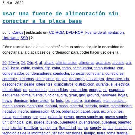
6
Mar 2022
Usar una fuente de alimentación sin
conectar a la placa base
por
J. Carlos
|
publicado en:
CD-ROM
,
DVD-ROM
,
Fuente de alimentación
,
Hardware
,
SSD
|
2
Cómo usar la fuente de alimentación de un ordenador, sin la necesidad de
conectarla a la placa base del ordenador, para poder hacer uso de ella.
20
,
20+4p
,
24
,
24p
,
4
,
al
,
alicate
,
alimentacion
,
alimentar
,
aparatos
,
articulo
,
atx
,
atx2
,
base
,
cable
,
cables
,
clip
,
color
,
como
,
computador
,
computadora
,
con
,
condensador
,
condensadores
,
conductor
,
conectar
,
conectarla
,
conectores
,
corriente
,
cortamos
,
cortar
,
corte
,
de
,
del
,
descarga
,
descargen
,
desconectada
,
desconectar
,
desde
,
diferentes
,
dispositivos
,
distribucion
,
durante
,
el
,
electrica
,
electricidad
,
en
,
encendido
,
encendidos
,
encienden
,
energia
,
es
,
esquema
,
esquemas
,
forma
,
fuente
,
funciona
,
gira
,
giran
,
gnd
,
ground
,
hardware
,
hojas
,
howto
,
iluminan
,
información
,
la
,
leds
,
los
,
madre
,
mainboard
,
manipulacion
,
manipulamos
,
manipular
,
manual
,
masa
,
material
,
metodo
,
molex
,
motherboard
,
negativo
,
negro
,
numeracion
,
O
,
on
,
ordenador
,
papel
,
para
,
pc
,
pin
,
pines
,
placa
,
podriamos
,
por
,
post
,
potencia
,
power
,
power supply on
,
power supply
unit
,
principal
,
psu
,
puede
,
puente
,
puenteada
,
puenteamos
,
puentear
,
puenteo
,
que
,
reciclar
,
reutilizar
,
se
,
segura
,
Seguridad
,
sin
,
su
,
supply
,
tarjeta
,
tecnologia
,
tecnologias de la informacion
,
tension
,
tensiones
,
tiempo
,
tierra
,
toma
,
tutorial
,