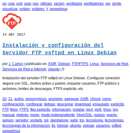
un
,
una
,
unit
,
usar
,
uso
,
utilizan
,
vacien
,
ventilador
,
ventiladores
,
ver
,
verde
,
visualizar
,
voltaje
,
voltajes
,
Y
,
zeppelinux
14
Abr 2017
Instalación y configuración del
Servidor FTP vsftpd en Linux Debian
por
J. Carlos
|
publicado en:
ASIR
,
Debian
,
FTP/FTPS
,
Linux
,
Servicios de Red
,
Servicios de Red e Internet
,
Ubuntu
|
0
Instalación del servidor FTP vsftpd en Linux Debian. Configurar conexión
segura con SSL, modos activo y pasivo, enjaular usuarios, FTP público y
anónimo, limites de descargas, FTPS explicito, etc.
20
,
21
,
activo
,
annonymous
,
anonimo
,
asegurar
,
ASIR
,
chroot
,
como
,
configuración
,
configurar
,
debian
,
descargar
,
download
,
enjaulado
,
explicito
,
FTP
,
ftpes
,
FTPS
,
ftps explicito
,
información
,
instalar
,
ipv4
,
ipv6
,
linux
,
log
,
manual
,
metodo
,
modo
,
modo independiente
,
OpenSSL
,
pasivo
,
puerto
,
seguro
,
servidor
,
sockets
,
ssl
,
standalone
,
subir
,
tcp
,
tecnologia
,
tecnologias
,
tecnologias de la informacion
,
tls
,
tutorial
,
ubuntu
,
upload
,
usuarios
,
vsftpd
,
zeppelinux