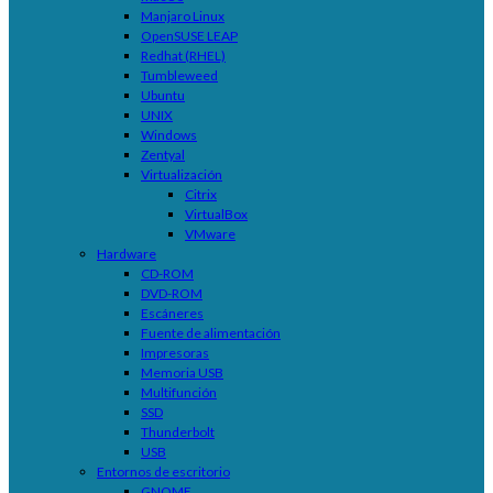
Manjaro Linux
OpenSUSE LEAP
Redhat (RHEL)
Tumbleweed
Ubuntu
UNIX
Windows
Zentyal
Virtualización
Citrix
VirtualBox
VMware
Hardware
CD-ROM
DVD-ROM
Escáneres
Fuente de alimentación
Impresoras
Memoria USB
Multifunción
SSD
Thunderbolt
USB
Entornos de escritorio
GNOME