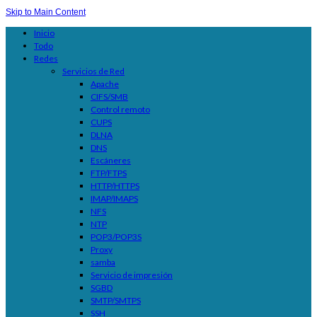
Skip to Main Content
Inicio
Todo
Redes
Servicios de Red
Apache
CIFS/SMB
Control remoto
CUPS
DLNA
DNS
Escáneres
FTP/FTPS
HTTP/HTTPS
IMAP/IMAPS
NFS
NTP
POP3/POP3S
Proxy
samba
Servicio de impresión
SGBD
SMTP/SMTPS
SSH