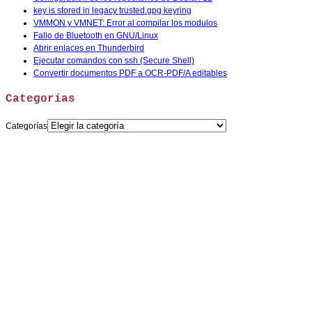
key is stored in legacy trusted.gpg keyring
VMMON y VMNET: Error al compilar los modulos
Fallo de Bluetooth en GNU/Linux
Abrir enlaces en Thunderbird
Ejecutar comandos con ssh (Secure Shell)
Convertir documentos PDF a OCR-PDF/A editables
Categorías
Categorías