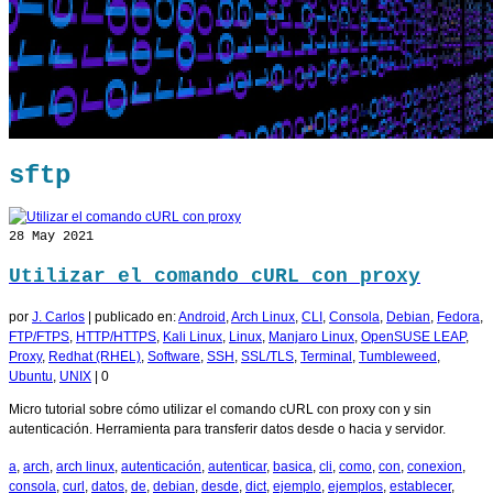
sftp
28
May 2021
Utilizar el comando cURL con proxy
por
J. Carlos
|
publicado en:
Android
,
Arch Linux
,
CLI
,
Consola
,
Debian
,
Fedora
,
FTP/FTPS
,
HTTP/HTTPS
,
Kali Linux
,
Linux
,
Manjaro Linux
,
OpenSUSE LEAP
,
Proxy
,
Redhat (RHEL)
,
Software
,
SSH
,
SSL/TLS
,
Terminal
,
Tumbleweed
,
Ubuntu
,
UNIX
|
0
Micro tutorial sobre cómo utilizar el comando cURL con proxy con y sin
autenticación. Herramienta para transferir datos desde o hacia y servidor.
a
,
arch
,
arch linux
,
autenticación
,
autenticar
,
basica
,
cli
,
como
,
con
,
conexion
,
consola
,
curl
,
datos
,
de
,
debian
,
desde
,
dict
,
ejemplo
,
ejemplos
,
establecer
,