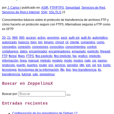
por
J. Carlos
|
publicado en:
ASIR
,
FTP/FTPS
,
Seguridad
,
Servicios de Red
,
Servicios de Red e Internet
,
SSH
,
SSL/TLS
|
0
Conocimientos básicos sobre el protocolo de transferencia de archivos FTP y
cómo hacerlo un protocolo seguro con FTPS. Alternativas seguras a FTP como
es SFTP
20
,
21
,
989
,
990
,
acceso
,
activo
,
anonimo
,
ascii
,
auth ssl
,
auth tls
,
automático
,
autorizado
,
basicos
,
bien
,
bin
,
binario
,
chroot
,
cli
,
cliente
,
comandos
,
como
,
conceptos
,
conexión
,
conexiones
,
conocidos
,
conocimientos
,
control
,
cortafuegos
,
datos
,
encaminador
,
encaminadores
,
enjaulado
,
explicito
,
firewall
,
FTP
,
ftp/ssl
,
ftpes
,
FTPS
,
ftps explicito
,
ftps implicito
,
fxp
,
grafico
,
implicito
,
información
,
linea
,
manual
,
metodo
,
modelo
,
modo
,
modos
,
natp
,
osi
,
pasivo
,
protocolo
,
puerto
,
puertos
,
router
,
scp
,
servicio
,
servidor
,
sftp
,
ssh
,
ssl
,
tcp
,
tcp/ip
,
tecnologia
,
tecnologias de la información
,
tftp
,
tipo
,
tipo transferencia
,
tls
,
transferencia
,
tutorial
,
udp
,
zeppelinux
Buscar en ZeppelinuX
Buscar por:
Entradas recientes
Configuración de los repositorios de Debian 12