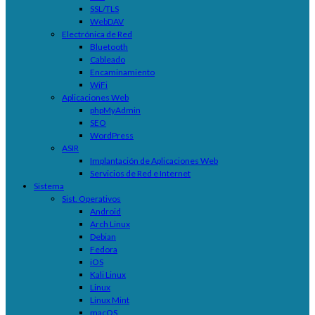
SSL/TLS
WebDAV
Electrónica de Red
Bluetooth
Cableado
Encaminamiento
WiFi
Aplicaciones Web
phpMyAdmin
SEO
WordPress
ASIR
Implantación de Aplicaciones Web
Servicios de Red e Internet
Sistema
Sist. Operativos
Android
Arch Linux
Debian
Fedora
iOS
Kali Linux
Linux
Linux Mint
macOS