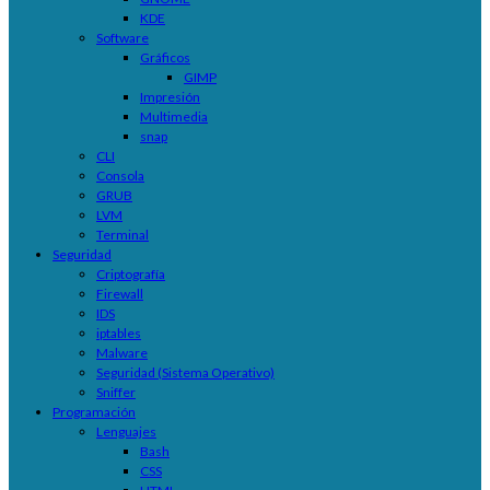
KDE
Software
Gráficos
GIMP
Impresión
Multimedia
snap
CLI
Consola
GRUB
LVM
Terminal
Seguridad
Criptografía
Firewall
IDS
iptables
Malware
Seguridad (Sistema Operativo)
Sniffer
Programación
Lenguajes
Bash
CSS