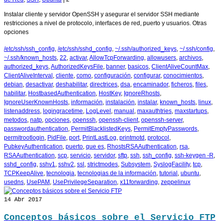
Instalar cliente y servidor OpenSSH y asegurar el servidor SSH mediante
restricciones a nivel de protocolo, interfaces de red, puerto y usuarios. Otras
opciones
/etc/ssh/ssh_config
,
/etc/ssh/sshd_config
,
~/.ssh/authorized_keys
,
~/.ssh/config
,
~/.ssh/known_hosts
,
22
,
activar
,
AllowTcpForwarding
,
allowusers
,
archivos
,
authorized_keys
,
AuthorizedKeysFile
,
banner
,
basicos
,
ClientAliveCountMax
,
ClientAliveInterval
,
cliente
,
como
,
configuración
,
configurar
,
conocimientos
,
debian
,
desactivar
,
deshabilitar
,
directrices
,
dsa
,
encaminador
,
ficheros
,
files
,
habilitar
,
HostbasedAuthentication
,
HostKey
,
IgnoreRhosts
,
IgnoreUserKnownHosts
,
información
,
instalación
,
instalar
,
known_hosts
,
linux
,
listenaddress
,
logingracetime
,
LogLevel
,
manual
,
maxauthtries
,
maxstartups
,
metodos
,
natp
,
opciones
,
openssh
,
openssh-client
,
openssh-server
,
passwordauthentication
,
PermitBlacklistedKeys
,
PermitEmptyPasswords
,
permitrootlogin
,
PidFile
,
port
,
PrintLastLog
,
printmotd
,
protocol
,
PubkeyAuthentication
,
puerto
,
que es
,
RhostsRSAAuthentication
,
rsa
,
RSAAuthentication
,
scp
,
servicio
,
servidor
,
sftp
,
ssh
,
ssh_config
,
ssh-keygen -R
,
sshd_config
,
sshv1
,
sshv2
,
ssl
,
strictmodes
,
Subsystem
,
SyslogFacility
,
tcp
,
TCPKeepAlive
,
tecnologia
,
tecnologias de la información
,
tutorial
,
ubuntu
,
usedns
,
UsePAM
,
UsePrivilegeSeparation
,
x11forwarding
,
zeppelinux
14
Abr 2017
Conceptos básicos sobre el Servicio FTP