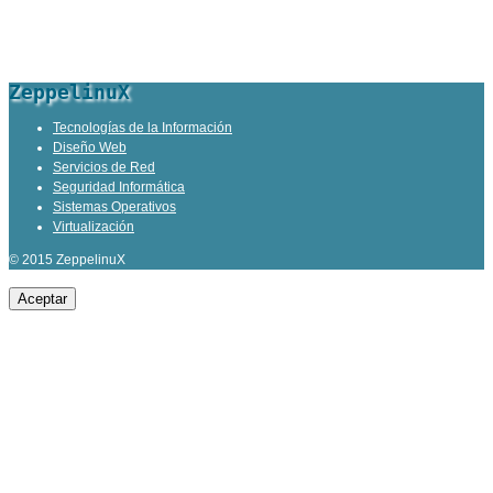
ZeppelinuX
Tecnologías de la Información
Diseño Web
Servicios de Red
Seguridad Informática
Sistemas Operativos
Virtualización
© 2015 ZeppelinuX
Aceptar