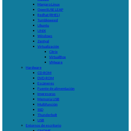
Manjaro Linux
OpenSUSE LEAP
Redhat (RHEL)
Tumbleweed
Ubuntu
UNIX
Windows
Zentyal
Virtualización
Citrix
VirtualBox
VMware
Hardware
CD-ROM
DVD-ROM
Escáneres
Fuente de alimentación
Impresoras
Memoria USB
Multifunción
SSD
Thunderbolt
USB
Entornos de escritorio
GNOME