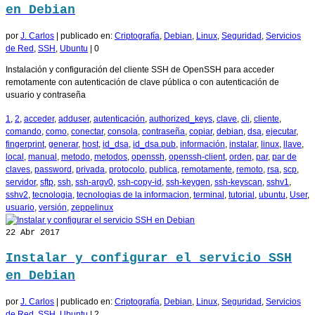
en Debian
por
J. Carlos
|
publicado en:
Criptografía
,
Debian
,
Linux
,
Seguridad
,
Servicios
de Red
,
SSH
,
Ubuntu
|
0
Instalación y configuración del cliente SSH de OpenSSH para acceder
remotamente con autenticación de clave pública o con autenticación de
usuario y contraseña
1
,
2
,
acceder
,
adduser
,
autenticación
,
authorized_keys
,
clave
,
cli
,
cliente
,
comando
,
como
,
conectar
,
consola
,
contraseña
,
copiar
,
debian
,
dsa
,
ejecutar
,
fingerprint
,
generar
,
host
,
id_dsa
,
id_dsa.pub
,
información
,
instalar
,
linux
,
llave
,
local
,
manual
,
metodo
,
metodos
,
openssh
,
openssh-client
,
orden
,
par
,
par de
claves
,
password
,
privada
,
protocolo
,
publica
,
remotamente
,
remoto
,
rsa
,
scp
,
servidor
,
sftp
,
ssh
,
ssh-argv0
,
ssh-copy-id
,
ssh-keygen
,
ssh-keyscan
,
sshv1
,
sshv2
,
tecnologia
,
tecnologias de la informacion
,
terminal
,
tutorial
,
ubuntu
,
User
,
usuario
,
versión
,
zeppelinux
22
Abr 2017
Instalar y configurar el servicio SSH
en Debian
por
J. Carlos
|
publicado en:
Criptografía
,
Debian
,
Linux
,
Seguridad
,
Servicios
de Red
,
SSH
,
Ubuntu
|
2