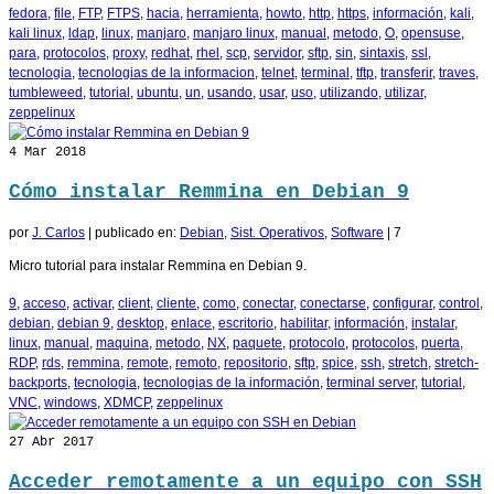
fedora
,
file
,
FTP
,
FTPS
,
hacia
,
herramienta
,
howto
,
http
,
https
,
información
,
kali
,
kali linux
,
ldap
,
linux
,
manjaro
,
manjaro linux
,
manual
,
metodo
,
O
,
opensuse
,
para
,
protocolos
,
proxy
,
redhat
,
rhel
,
scp
,
servidor
,
sftp
,
sin
,
sintaxis
,
ssl
,
tecnologia
,
tecnologias de la informacion
,
telnet
,
terminal
,
tftp
,
transferir
,
traves
,
tumbleweed
,
tutorial
,
ubuntu
,
un
,
usando
,
usar
,
uso
,
utilizando
,
utilizar
,
zeppelinux
4
Mar 2018
Cómo instalar Remmina en Debian 9
por
J. Carlos
|
publicado en:
Debian
,
Sist. Operativos
,
Software
|
7
Micro tutorial para instalar Remmina en Debian 9.
9
,
acceso
,
activar
,
client
,
cliente
,
como
,
conectar
,
conectarse
,
configurar
,
control
,
debian
,
debian 9
,
desktop
,
enlace
,
escritorio
,
habilitar
,
información
,
instalar
,
linux
,
manual
,
maquina
,
metodo
,
NX
,
paquete
,
protocolo
,
protocolos
,
puerta
,
RDP
,
rds
,
remmina
,
remote
,
remoto
,
repositorio
,
sftp
,
spice
,
ssh
,
stretch
,
stretch-
backports
,
tecnologia
,
tecnologias de la información
,
terminal server
,
tutorial
,
VNC
,
windows
,
XDMCP
,
zeppelinux
27
Abr 2017
Acceder remotamente a un equipo con SSH