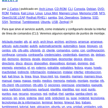
por
J. Carlos
|
publicado en:
Arch Linux
,
CD-ROM
,
CLI
,
Consola
,
Debian
,
DVD-
ROM
,
Fedora
,
Kali Linux
,
Linux
,
Linux Mint
,
Manjaro Linux
,
Memoria USB
,
NFS
,
OpenSUSE LEAP
,
Redhat (RHEL)
,
samba
,
Sist. Operativos
,
Sistema
,
SSD
,
SSH
,
Terminal
,
Tumbleweed
,
Ubuntu
,
USB
,
Zentyal
|
0
Para que sirve el servicio autofs, como instalarlo y configurarlo desde la interfaz
de línea de comandos (CLI). Veremos algunos ejemplos de puntos de montaje.
/etc/auto.master
,
afs
,
al
,
arch
,
arch linux
,
archivo
,
archivos
,
arrancar
,
arranque
,
articulo
,
auto.master
,
autofs
,
automaticamente
,
automático
,
base
,
bloques
,
cd
,
centos
,
cifs
,
cifs-utils
,
cifs/smb
,
cli
,
cliente
,
comandos
,
como
,
con
,
configuración
,
configurar
,
consola
,
contraseña
,
credenciales
,
credentials
,
daemon
,
de
,
debian
,
del
,
demonio
,
demora
,
desde
,
desmontaje
,
desmontar
,
device
,
directo
,
directorio
,
disco
,
discos
,
dispositivo
,
dispositivos
,
domain
,
dominio
,
dvd
,
ejemplo
,
ejemplos
,
el
,
en
,
externo
,
extraible
,
extraibles
,
fedora
,
grupo
,
howto
,
inactividad
,
indirecto
,
información
,
instalacion
,
instalar
,
interfaz
,
introduccion
,
kali
,
kali linux
,
la
,
linea
,
linux
,
linux mint
,
los
,
maestro
,
manjaro
,
manjaro linux
,
manual
,
mapa
,
mapas
,
medio
,
medios
,
memoria
,
metodo
,
montaje
,
montar
,
nfs
,
nfs-client
,
nfs-common
,
nfs-utils
,
O
,
opciones
,
opensuse
,
orientados
,
paquete
,
para
,
particion
,
particiones
,
partuuid
,
plantilla
,
plantillas
,
por
,
post
,
punto
,
puntos
,
que
,
recurso
,
recursos
,
red
,
redhat
,
rhel
,
samba
,
samba-client
,
se
,
servicio
,
sin
,
sirve
,
sistema
,
sled
,
smb
,
smbclient
,
su
,
suse
,
systemd
,
tecnologia
,
tecnologias de la informacion
,
terminal
,
tiempo
,
timeout
,
tipo
,
trabajo
,
tumbleweed
,
tutorial
,
type
,
ubicacion
,
ubuntu
,
un
,
una
,
unidad
,
unidades
,
usb
,