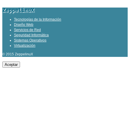
ZeppelinuX
Tecnologías de la Información
Diseño Web
Servicios de Red
Seguridad Informática
Sistemas Operativos
Virtualización
© 2015 ZeppelinuX
Aceptar