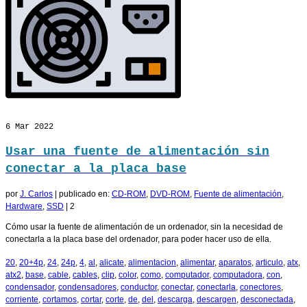
6
Mar 2022
Usar una fuente de alimentación sin
conectar a la placa base
por
J. Carlos
|
publicado en:
CD-ROM
,
DVD-ROM
,
Fuente de alimentación
,
Hardware
,
SSD
|
2
Cómo usar la fuente de alimentación de un ordenador, sin la necesidad de
conectarla a la placa base del ordenador, para poder hacer uso de ella.
20
,
20+4p
,
24
,
24p
,
4
,
al
,
alicate
,
alimentacion
,
alimentar
,
aparatos
,
articulo
,
atx
,
atx2
,
base
,
cable
,
cables
,
clip
,
color
,
como
,
computador
,
computadora
,
con
,
condensador
,
condensadores
,
conductor
,
conectar
,
conectarla
,
conectores
,
corriente
,
cortamos
,
cortar
,
corte
,
de
,
del
,
descarga
,
descargen
,
desconectada
,