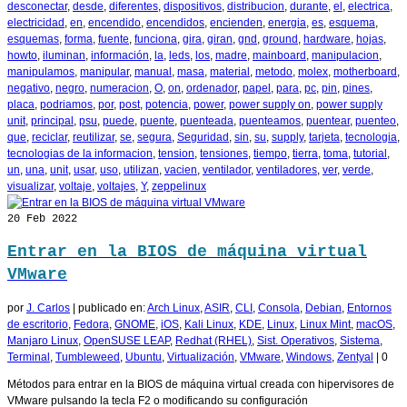
desconectar
,
desde
,
diferentes
,
dispositivos
,
distribucion
,
durante
,
el
,
electrica
,
electricidad
,
en
,
encendido
,
encendidos
,
encienden
,
energia
,
es
,
esquema
,
esquemas
,
forma
,
fuente
,
funciona
,
gira
,
giran
,
gnd
,
ground
,
hardware
,
hojas
,
howto
,
iluminan
,
información
,
la
,
leds
,
los
,
madre
,
mainboard
,
manipulacion
,
manipulamos
,
manipular
,
manual
,
masa
,
material
,
metodo
,
molex
,
motherboard
,
negativo
,
negro
,
numeracion
,
O
,
on
,
ordenador
,
papel
,
para
,
pc
,
pin
,
pines
,
placa
,
podriamos
,
por
,
post
,
potencia
,
power
,
power supply on
,
power supply
unit
,
principal
,
psu
,
puede
,
puente
,
puenteada
,
puenteamos
,
puentear
,
puenteo
,
que
,
reciclar
,
reutilizar
,
se
,
segura
,
Seguridad
,
sin
,
su
,
supply
,
tarjeta
,
tecnologia
,
tecnologias de la informacion
,
tension
,
tensiones
,
tiempo
,
tierra
,
toma
,
tutorial
,
un
,
una
,
unit
,
usar
,
uso
,
utilizan
,
vacien
,
ventilador
,
ventiladores
,
ver
,
verde
,
visualizar
,
voltaje
,
voltajes
,
Y
,
zeppelinux
20
Feb 2022
Entrar en la BIOS de máquina virtual
VMware
por
J. Carlos
|
publicado en:
Arch Linux
,
ASIR
,
CLI
,
Consola
,
Debian
,
Entornos
de escritorio
,
Fedora
,
GNOME
,
iOS
,
Kali Linux
,
KDE
,
Linux
,
Linux Mint
,
macOS
,
Manjaro Linux
,
OpenSUSE LEAP
,
Redhat (RHEL)
,
Sist. Operativos
,
Sistema
,
Terminal
,
Tumbleweed
,
Ubuntu
,
Virtualización
,
VMware
,
Windows
,
Zentyal
|
0
Métodos para entrar en la BIOS de máquina virtual creada con hipervisores de
VMware pulsando la tecla F2 o modificando su configuración