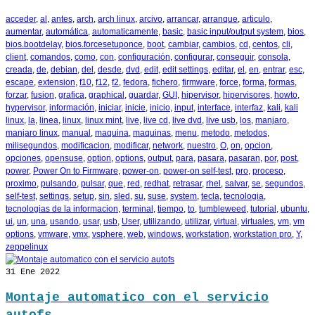
acceder
,
al
,
antes
,
arch
,
arch linux
,
arcivo
,
arrancar
,
arranque
,
articulo
,
aumentar
,
automática
,
automaticamente
,
basic
,
basic input/output system
,
bios
,
bios.bootdelay
,
bios.forcesetuponce
,
boot
,
cambiar
,
cambios
,
cd
,
centos
,
cli
,
client
,
comandos
,
como
,
con
,
configuración
,
configurar
,
conseguir
,
consola
,
creada
,
de
,
debian
,
del
,
desde
,
dvd
,
edit
,
edit settings
,
editar
,
el
,
en
,
entrar
,
esc
,
escape
,
extension
,
f10
,
f12
,
f2
,
fedora
,
fichero
,
firmware
,
force
,
forma
,
formas
,
forzar
,
fusion
,
grafica
,
graphical
,
guardar
,
GUI
,
hipervisor
,
hipervisores
,
howto
,
hypervisor
,
información
,
iniciar
,
inicie
,
inicio
,
input
,
interface
,
interfaz
,
kali
,
kali
linux
,
la
,
linea
,
linux
,
linux mint
,
live
,
live cd
,
live dvd
,
live usb
,
los
,
manjaro
,
manjaro linux
,
manual
,
maquina
,
maquinas
,
menu
,
metodo
,
metodos
,
milisegundos
,
modificacion
,
modificar
,
network
,
nuestro
,
O
,
on
,
opcion
,
opciones
,
opensuse
,
option
,
options
,
output
,
para
,
pasara
,
pasaran
,
por
,
post
,
power
,
Power On to Firmware
,
power-on
,
power-on self-test
,
pro
,
proceso
,
proximo
,
pulsando
,
pulsar
,
que
,
red
,
redhat
,
retrasar
,
rhel
,
salvar
,
se
,
segundos
,
self-test
,
settings
,
setup
,
sin
,
sled
,
su
,
suse
,
system
,
tecla
,
tecnologia
,
tecnologias de la informacion
,
terminal
,
tiempo
,
to
,
tumbleweed
,
tutorial
,
ubuntu
,
ui
,
un
,
una
,
usando
,
usar
,
usb
,
User
,
utilizando
,
utilizar
,
virtual
,
virtuales
,
vm
,
vm
options
,
vmware
,
vmx
,
vsphere
,
web
,
windows
,
workstation
,
workstation pro
,
Y
,
zeppelinux
31
Ene 2022
Montaje automatico con el servicio
autofs