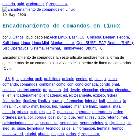
usuario
,
uuid
,
workgroup
,
Y
,
zeppelinux
19
May 2020
Encadenamiento de comandos en Linux
por
J. Carlos
|
publicado en:
Arch Linux
,
Bash
,
CLI
,
Consola
,
Debian
,
Fedora
,
Kali Linux
,
Linux
,
Linux Mint
,
Manjaro Linux
,
OpenSUSE LEAP
,
Redhat (RHEL)
,
Sist. Operativos
,
Sistema
,
Terminal
,
Tumbleweed
,
Ubuntu
|
0
Encadenamiento de comandos. En este artículo mostraremos la forma de
ejecutar más de un comando a la vez desde la interfaz de línea de comandos
(CLI).
;
,
&&
,
||
,
al
,
anterior
,
arch
,
arch linux
,
articulo
,
centos
,
cli
,
codigo
,
coma
,
comando
,
comandos
,
combinar
,
como
,
con
,
condicionada
,
condicional
,
consola
,
correctamente
,
de
,
debian
,
del
,
desde
,
ejecución
,
ejecutar
,
ejecutara
,
el
,
en
,
encadenamiento
,
encadenar
,
es
,
exitosamente
,
exitoso
,
fedora
,
finalización
,
finalizar
,
finalizo
,
howto
,
información
,
interfaz
,
kali
,
kali linux
,
la
,
linea
,
linux
,
linux mint
,
logico
,
los
,
manjaro
,
manjaro linux
,
manual
,
mas
,
metodo
,
mismo
,
multiples
,
no
,
O
,
opensuse
,
operador
,
operadores
,
orden
,
ordenes
,
para
,
por
,
porque
,
post
,
punto
,
que
,
redhat
,
resultado
,
retorno
,
rhel
,
satisfactoriamente
,
se
,
secuencial
,
sentencias
,
seperandolos
,
si
,
siguiente
,
sin
,
sled
,
su
,
suse
,
tecnologia
,
tecnologias de la informacion
,
terminal
,
tiempo
,
tumbleweed
,
tutorial
,
ubuntu
,
un
,
una
,
varios
,
Y
,
zeppelinux