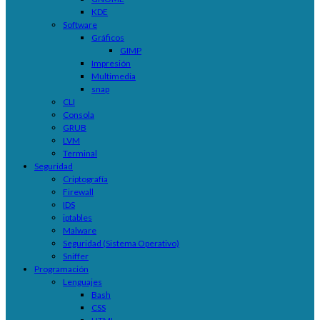
KDE
Software
Gráficos
GIMP
Impresión
Multimedia
snap
CLI
Consola
GRUB
LVM
Terminal
Seguridad
Criptografía
Firewall
IDS
iptables
Malware
Seguridad (Sistema Operativo)
Sniffer
Programación
Lenguajes
Bash
CSS