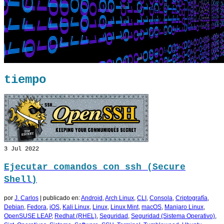
tiempo
3
Jul 2022
Ejecutar comandos con ssh (Secure
Shell)
por
J. Carlos
|
publicado en:
Android
,
Arch Linux
,
CLI
,
Consola
,
Criptografía
,
Debian
,
Fedora
,
iOS
,
Kali Linux
,
Linux
,
Linux Mint
,
macOS
,
Manjaro Linux
,
OpenSUSE LEAP
,
Redhat (RHEL)
,
Seguridad
,
Seguridad (Sistema Operativo)
,