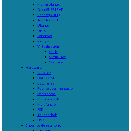
Manjaro Linux
OpenSUSE LEAP
Redhat (RHEL)
Tumbleweed
Ubuntu
UNIX
Windows
Zentyal
Virtualización
Citrix
VirtualBox
VMware
Hardware
CD-ROM
DVD-ROM
Escáneres
Fuente de alimentación
Impresoras
Memoria USB
Multifunción
SSD
Thunderbolt
USB
Entornos de escritorio
GNOME