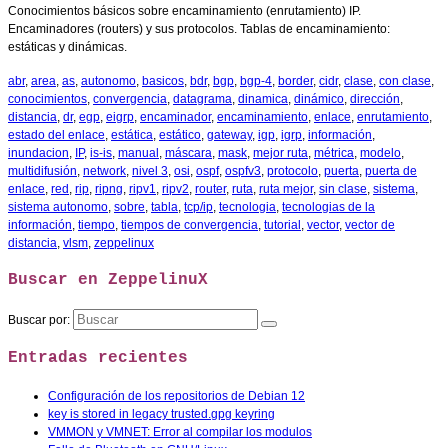
Conocimientos básicos sobre encaminamiento (enrutamiento) IP.
Encaminadores (routers) y sus protocolos. Tablas de encaminamiento:
estáticas y dinámicas.
abr
,
area
,
as
,
autonomo
,
basicos
,
bdr
,
bgp
,
bgp-4
,
border
,
cidr
,
clase
,
con clase
,
conocimientos
,
convergencia
,
datagrama
,
dinamica
,
dinámico
,
dirección
,
distancia
,
dr
,
egp
,
eigrp
,
encaminador
,
encaminamiento
,
enlace
,
enrutamiento
,
estado del enlace
,
estática
,
estático
,
gateway
,
igp
,
igrp
,
información
,
inundacion
,
IP
,
is-is
,
manual
,
máscara
,
mask
,
mejor ruta
,
métrica
,
modelo
,
multidifusión
,
network
,
nivel 3
,
osi
,
ospf
,
ospfv3
,
protocolo
,
puerta
,
puerta de
enlace
,
red
,
rip
,
ripng
,
ripv1
,
ripv2
,
router
,
ruta
,
ruta mejor
,
sin clase
,
sistema
,
sistema autonomo
,
sobre
,
tabla
,
tcp/ip
,
tecnologia
,
tecnologias de la
información
,
tiempo
,
tiempos de convergencia
,
tutorial
,
vector
,
vector de
distancia
,
vlsm
,
zeppelinux
Buscar en ZeppelinuX
Buscar por:
Entradas recientes
Configuración de los repositorios de Debian 12
key is stored in legacy trusted.gpg keyring
VMMON y VMNET: Error al compilar los modulos