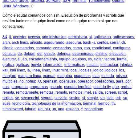
Sist. Operativos
,
Sistema
,
Software
,
SSH
,
Terminal
,
Tumbleweed
,
Ubuntu
,
UNIX
,
Windows
|
0
Cómo ejecutar comandos con ssh. Ejecución de programas y scripts que
residen tanto en el equipo local como en el equipo remoto al que nos
conectamos.
&&
,
||
,
acceder
,
acceso
,
administracion
,
administrar
,
al
,
aplicacion
,
aplicaciones
,
arch
,
arch linux
,
articulo
,
asegurando
,
asegurar
,
bash -s
,
centos
,
cerrar
,
cli
,
cliente
,
comamdos
,
comando
,
comandos
,
como
,
con
,
condicional
,
configurar
,
consola
,
de
,
debian
,
del
,
desde
,
detenga
,
determinado
,
distinto
,
ejecución
,
ejecutar
,
el
,
en
,
encadenamiento
,
equipo
,
equipos
,
es
,
evitar
,
fedora
,
forma
,
grafica
,
graficas
,
howto
,
información
,
informaticos
,
instalar
,
interactuar
,
interfaz
,
kali
,
kali linux
,
la
,
linea
,
linux
,
linux mint
,
local
,
locales
,
logico
,
logicos
,
los
,
manjaro
,
manjaro linux
,
manual
,
maquina
,
maquinas
,
mas
,
metodo
,
mismo
,
multiples
,
no
,
nohup
,
O
,
openssh
,
opensuse
,
operador
,
operadores
,
para
,
por
,
post
,
programa
,
programas
,
pseudo
,
pseudo-terminal
,
pseudo-tty
,
que
,
redhat
,
remota
,
remotamente
,
remotas
,
remoto
,
remotos
,
rhel
,
salida
,
screen
,
script
,
scripts
,
se
,
secuencial
,
segura
,
servicio
,
sesion
,
si
,
simple
,
sin
,
sled
,
ssh
,
su
,
suse
,
tecnologia
,
tecnologias de la informacion
,
terminal
,
tiempo
,
tty
,
tumbleweed
,
tutorial
,
ubuntu
,
un
,
una
,
usuario
,
Y
,
zeppelinux