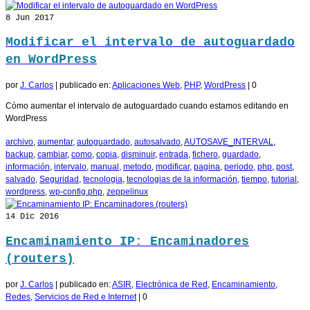
8
Jun 2017
Modificar el intervalo de autoguardado
en WordPress
por
J. Carlos
|
publicado en:
Aplicaciones Web
,
PHP
,
WordPress
|
0
Cómo aumentar el intervalo de autoguardado cuando estamos editando en
WordPress
archivo
,
aumentar
,
autoguardado
,
autosalvado
,
AUTOSAVE_INTERVAL
,
backup
,
cambiar
,
como
,
copia
,
disminuir
,
entrada
,
fichero
,
guardado
,
información
,
intervalo
,
manual
,
metodo
,
modificar
,
pagina
,
periodo
,
php
,
post
,
salvado
,
Seguridad
,
tecnologia
,
tecnologias de la información
,
tiempo
,
tutorial
,
wordpress
,
wp-config.php
,
zeppelinux
14
Dic 2016
Encaminamiento IP: Encaminadores
(routers)
por
J. Carlos
|
publicado en:
ASIR
,
Electrónica de Red
,
Encaminamiento
,
Redes
,
Servicios de Red e Internet
|
0