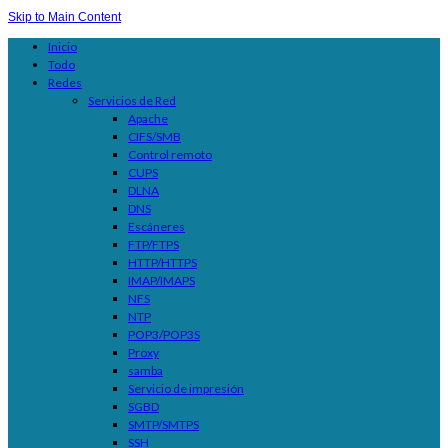
Skip to Main Content
Inicio
Todo
Redes
Servicios de Red
Apache
CIFS/SMB
Control remoto
CUPS
DLNA
DNS
Escáneres
FTP/FTPS
HTTP/HTTPS
IMAP/IMAPS
NFS
NTP
POP3/POP3S
Proxy
samba
Servicio de impresión
SGBD
SMTP/SMTPS
SSH