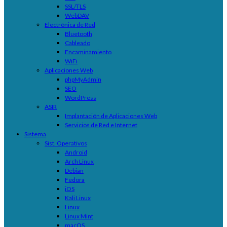
SSL/TLS
WebDAV
Electrónica de Red
Bluetooth
Cableado
Encaminamiento
WiFi
Aplicaciones Web
phpMyAdmin
SEO
WordPress
ASIR
Implantación de Aplicaciones Web
Servicios de Red e Internet
Sistema
Sist. Operativos
Android
Arch Linux
Debian
Fedora
iOS
Kali Linux
Linux
Linux Mint
macOS