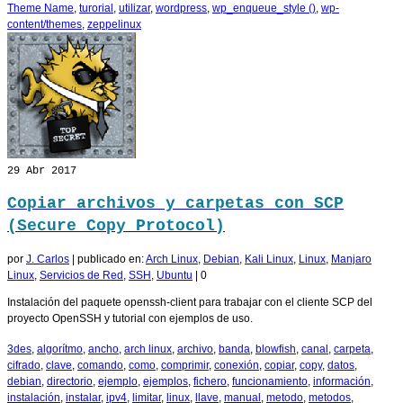
Theme Name
,
turorial
,
utilizar
,
wordpress
,
wp_enqueue_style ()
,
wp-
content/themes
,
zeppelinux
29
Abr 2017
Copiar archivos y carpetas con SCP
(Secure Copy Protocol)
por
J. Carlos
|
publicado en:
Arch Linux
,
Debian
,
Kali Linux
,
Linux
,
Manjaro
Linux
,
Servicios de Red
,
SSH
,
Ubuntu
|
0
Instalación del paquete openssh-client para trabajar con el cliente SCP del
proyecto OpenSSH y tutorial con ejemplos de uso.
3des
,
algorítmo
,
ancho
,
arch linux
,
archivo
,
banda
,
blowfish
,
canal
,
carpeta
,
cifrado
,
clave
,
comando
,
como
,
comprimir
,
conexión
,
copiar
,
copy
,
datos
,
debian
,
directorio
,
ejemplo
,
ejemplos
,
fichero
,
funcionamiento
,
información
,
instalación
,
instalar
,
ipv4
,
limitar
,
linux
,
llave
,
manual
,
metodo
,
metodos
,