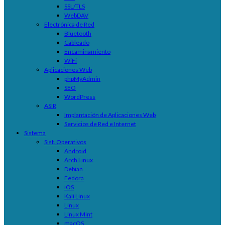
SSL/TLS
WebDAV
Electrónica de Red
Bluetooth
Cableado
Encaminamiento
WiFi
Aplicaciones Web
phpMyAdmin
SEO
WordPress
ASIR
Implantación de Aplicaciones Web
Servicios de Red e Internet
Sistema
Sist. Operativos
Android
Arch Linux
Debian
Fedora
iOS
Kali Linux
Linux
Linux Mint
macOS