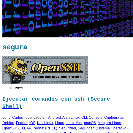
segura
3
Jul 2022
Ejecutar comandos con ssh (Secure
Shell)
por
J. Carlos
|
publicado en:
Android
,
Arch Linux
,
CLI
,
Consola
,
Criptografía
,
Debian
,
Fedora
,
iOS
,
Kali Linux
,
Linux
,
Linux Mint
,
macOS
,
Manjaro Linux
,
OpenSUSE LEAP
,
Redhat (RHEL)
,
Seguridad
,
Seguridad (Sistema Operativo)
,