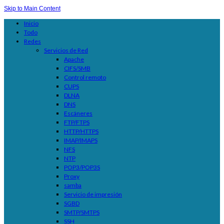
Skip to Main Content
Inicio
Todo
Redes
Servicios de Red
Apache
CIFS/SMB
Control remoto
CUPS
DLNA
DNS
Escáneres
FTP/FTPS
HTTP/HTTPS
IMAP/IMAPS
NFS
NTP
POP3/POP3S
Proxy
samba
Servicio de impresión
SGBD
SMTP/SMTPS
SSH