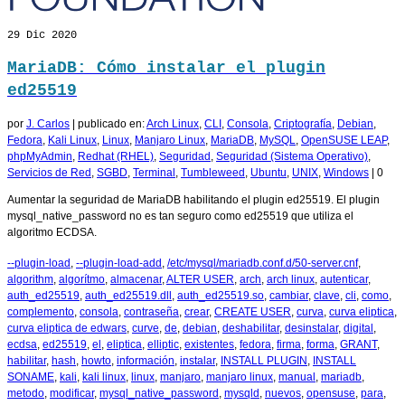
29
Dic 2020
MariaDB: Cómo instalar el plugin
ed25519
por
J. Carlos
|
publicado en:
Arch Linux
,
CLI
,
Consola
,
Criptografía
,
Debian
,
Fedora
,
Kali Linux
,
Linux
,
Manjaro Linux
,
MariaDB
,
MySQL
,
OpenSUSE LEAP
,
phpMyAdmin
,
Redhat (RHEL)
,
Seguridad
,
Seguridad (Sistema Operativo)
,
Servicios de Red
,
SGBD
,
Terminal
,
Tumbleweed
,
Ubuntu
,
UNIX
,
Windows
|
0
Aumentar la seguridad de MariaDB habilitando el plugin ed25519. El plugin
mysql_native_password no es tan seguro como ed25519 que utiliza el
algoritmo ECDSA.
--plugin-load
,
--plugin-load-add
,
/etc/mysql/mariadb.conf.d/50-server.cnf
,
algorithm
,
algorítmo
,
almacenar
,
ALTER USER
,
arch
,
arch linux
,
autenticar
,
auth_ed25519
,
auth_ed25519.dll
,
auth_ed25519.so
,
cambiar
,
clave
,
cli
,
como
,
complemento
,
consola
,
contraseña
,
crear
,
CREATE USER
,
curva
,
curva eliptica
,
curva eliptica de edwars
,
curve
,
de
,
debian
,
deshabilitar
,
desinstalar
,
digital
,
ecdsa
,
ed25519
,
el
,
eliptica
,
elliptic
,
existentes
,
fedora
,
firma
,
forma
,
GRANT
,
habilitar
,
hash
,
howto
,
información
,
instalar
,
INSTALL PLUGIN
,
INSTALL
SONAME
,
kali
,
kali linux
,
linux
,
manjaro
,
manjaro linux
,
manual
,
mariadb
,
metodo
,
modificar
,
mysql_native_password
,
mysqld
,
nuevos
,
opensuse
,
para
,