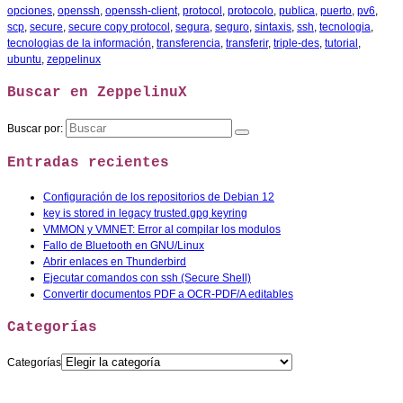
opciones
,
openssh
,
openssh-client
,
protocol
,
protocolo
,
publica
,
puerto
,
pv6
,
scp
,
secure
,
secure copy protocol
,
segura
,
seguro
,
sintaxis
,
ssh
,
tecnologia
,
tecnologias de la información
,
transferencia
,
transferir
,
triple-des
,
tutorial
,
ubuntu
,
zeppelinux
Buscar en ZeppelinuX
Buscar por:
Entradas recientes
Configuración de los repositorios de Debian 12
key is stored in legacy trusted.gpg keyring
VMMON y VMNET: Error al compilar los modulos
Fallo de Bluetooth en GNU/Linux
Abrir enlaces en Thunderbird
Ejecutar comandos con ssh (Secure Shell)
Convertir documentos PDF a OCR-PDF/A editables
Categorías
Categorías