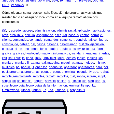
Sist. Operativos
,
Sistema
,
Software
,
SSH
,
Terminal
,
Tumbleweed
,
Ubuntu
,
UNIX
,
Windows
|
0
Cómo ejecutar comandos con ssh. Ejecución de programas y scripts que
residen tanto en el equipo local como en el equipo remoto al que nos
conectamos.
&&
,
||
,
acceder
,
acceso
,
administracion
,
administrar
,
al
,
aplicacion
,
aplicaciones
,
arch
,
arch linux
,
articulo
,
asegurando
,
asegurar
,
bash -s
,
centos
,
cerrar
,
cli
,
cliente
,
comamdos
,
comando
,
comandos
,
como
,
con
,
condicional
,
configurar
,
consola
,
de
,
debian
,
del
,
desde
,
detenga
,
determinado
,
distinto
,
ejecución
,
ejecutar
,
el
,
en
,
encadenamiento
,
equipo
,
equipos
,
es
,
evitar
,
fedora
,
forma
,
grafica
,
graficas
,
howto
,
información
,
informaticos
,
instalar
,
interactuar
,
interfaz
,
kali
,
kali linux
,
la
,
linea
,
linux
,
linux mint
,
local
,
locales
,
logico
,
logicos
,
los
,
manjaro
,
manjaro linux
,
manual
,
maquina
,
maquinas
,
mas
,
metodo
,
mismo
,
multiples
,
no
,
nohup
,
O
,
openssh
,
opensuse
,
operador
,
operadores
,
para
,
por
,
post
,
programa
,
programas
,
pseudo
,
pseudo-terminal
,
pseudo-tty
,
que
,
redhat
,
remota
,
remotamente
,
remotas
,
remoto
,
remotos
,
rhel
,
salida
,
screen
,
script
,
scripts
,
se
,
secuencial
,
segura
,
servicio
,
sesion
,
si
,
simple
,
sin
,
sled
,
ssh
,
su
,
suse
,
tecnologia
,
tecnologias de la informacion
,
terminal
,
tiempo
,
tty
,
tumbleweed
,
tutorial
,
ubuntu
,
un
,
una
,
usuario
,
Y
,
zeppelinux