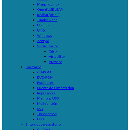
Manjaro Linux
OpenSUSE LEAP
Redhat (RHEL)
Tumbleweed
Ubuntu
UNIX
Windows
Zentyal
Virtualización
Citrix
VirtualBox
VMware
Hardware
CD-ROM
DVD-ROM
Escáneres
Fuente de alimentación
Impresoras
Memoria USB
Multifunción
SSD
Thunderbolt
USB
Entornos de escritorio
GNOME