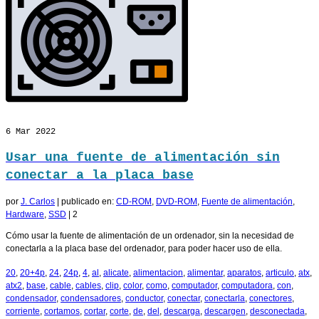
6
Mar 2022
Usar una fuente de alimentación sin
conectar a la placa base
por
J. Carlos
|
publicado en:
CD-ROM
,
DVD-ROM
,
Fuente de alimentación
,
Hardware
,
SSD
|
2
Cómo usar la fuente de alimentación de un ordenador, sin la necesidad de
conectarla a la placa base del ordenador, para poder hacer uso de ella.
20
,
20+4p
,
24
,
24p
,
4
,
al
,
alicate
,
alimentacion
,
alimentar
,
aparatos
,
articulo
,
atx
,
atx2
,
base
,
cable
,
cables
,
clip
,
color
,
como
,
computador
,
computadora
,
con
,
condensador
,
condensadores
,
conductor
,
conectar
,
conectarla
,
conectores
,
corriente
,
cortamos
,
cortar
,
corte
,
de
,
del
,
descarga
,
descargen
,
desconectada
,