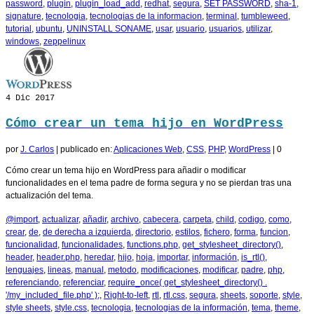
password
,
plugin
,
plugin_load_add
,
redhat
,
segura
,
SET PASSWORD
,
sha-1
,
signature
,
tecnologia
,
tecnologias de la informacion
,
terminal
,
tumbleweed
,
tutorial
,
ubuntu
,
UNINSTALL SONAME
,
usar
,
usuario
,
usuarios
,
utilizar
,
windows
,
zeppelinux
4
Dic 2017
Cómo crear un tema hijo en WordPress
por
J. Carlos
|
publicado en:
Aplicaciones Web
,
CSS
,
PHP
,
WordPress
|
0
Cómo crear un tema hijo en WordPress para añadir o modificar
funcionalidades en el tema padre de forma segura y no se pierdan tras una
actualización del tema.
@import
,
actualizar
,
añadir
,
archivo
,
cabecera
,
carpeta
,
child
,
codigo
,
como
,
crear
,
de
,
de derecha a izquierda
,
directorio
,
estilos
,
fichero
,
forma
,
funcion
,
funcionalidad
,
funcionalidades
,
functions.php
,
get_stylesheet_directory()
,
header
,
header.php
,
heredar
,
hijo
,
hoja
,
importar
,
información
,
is_rtl()
,
lenguajes
,
lineas
,
manual
,
metodo
,
modificaciones
,
modificar
,
padre
,
php
,
referenciando
,
referenciar
,
require_once( get_stylesheet_directory() .
'/my_included_file.php' );
,
Right-to-left
,
rtl
,
rtl.css
,
segura
,
sheets
,
soporte
,
style
,
style sheets
,
style.css
,
tecnologia
,
tecnologias de la información
,
tema
,
theme
,