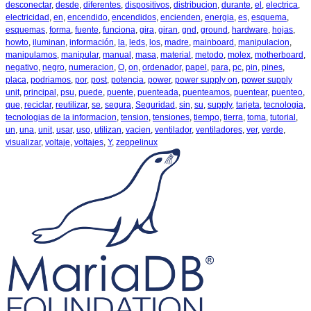
desconectar
,
desde
,
diferentes
,
dispositivos
,
distribucion
,
durante
,
el
,
electrica
,
electricidad
,
en
,
encendido
,
encendidos
,
encienden
,
energia
,
es
,
esquema
,
esquemas
,
forma
,
fuente
,
funciona
,
gira
,
giran
,
gnd
,
ground
,
hardware
,
hojas
,
howto
,
iluminan
,
información
,
la
,
leds
,
los
,
madre
,
mainboard
,
manipulacion
,
manipulamos
,
manipular
,
manual
,
masa
,
material
,
metodo
,
molex
,
motherboard
,
negativo
,
negro
,
numeracion
,
O
,
on
,
ordenador
,
papel
,
para
,
pc
,
pin
,
pines
,
placa
,
podriamos
,
por
,
post
,
potencia
,
power
,
power supply on
,
power supply
unit
,
principal
,
psu
,
puede
,
puente
,
puenteada
,
puenteamos
,
puentear
,
puenteo
,
que
,
reciclar
,
reutilizar
,
se
,
segura
,
Seguridad
,
sin
,
su
,
supply
,
tarjeta
,
tecnologia
,
tecnologias de la informacion
,
tension
,
tensiones
,
tiempo
,
tierra
,
toma
,
tutorial
,
un
,
una
,
unit
,
usar
,
uso
,
utilizan
,
vacien
,
ventilador
,
ventiladores
,
ver
,
verde
,
visualizar
,
voltaje
,
voltajes
,
Y
,
zeppelinux