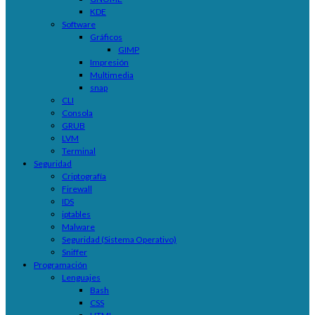
KDE
Software
Gráficos
GIMP
Impresión
Multimedia
snap
CLI
Consola
GRUB
LVM
Terminal
Seguridad
Criptografía
Firewall
IDS
iptables
Malware
Seguridad (Sistema Operativo)
Sniffer
Programación
Lenguajes
Bash
CSS