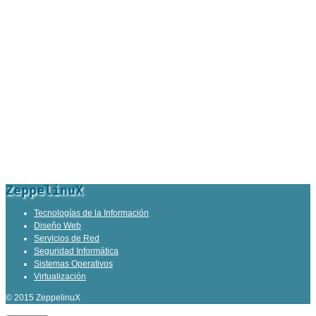
ZeppelinuX
Tecnologías de la Información
Diseño Web
Servicios de Red
Seguridad Informática
Sistemas Operativos
Virtualización
© 2015 ZeppelinuX