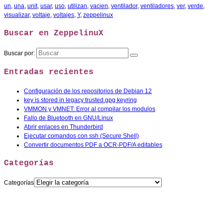
un
,
una
,
unit
,
usar
,
uso
,
utilizan
,
vacien
,
ventilador
,
ventiladores
,
ver
,
verde
,
visualizar
,
voltaje
,
voltajes
,
Y
,
zeppelinux
Buscar en ZeppelinuX
Buscar por:
Entradas recientes
Configuración de los repositorios de Debian 12
key is stored in legacy trusted.gpg keyring
VMMON y VMNET: Error al compilar los modulos
Fallo de Bluetooth en GNU/Linux
Abrir enlaces en Thunderbird
Ejecutar comandos con ssh (Secure Shell)
Convertir documentos PDF a OCR-PDF/A editables
Categorías
Categorías