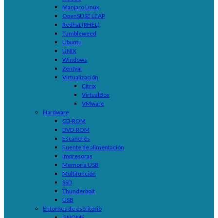
Manjaro Linux
OpenSUSE LEAP
Redhat (RHEL)
Tumbleweed
Ubuntu
UNIX
Windows
Zentyal
Virtualización
Citrix
VirtualBox
VMware
Hardware
CD-ROM
DVD-ROM
Escáneres
Fuente de alimentación
Impresoras
Memoria USB
Multifunción
SSD
Thunderbolt
USB
Entornos de escritorio
GNOME