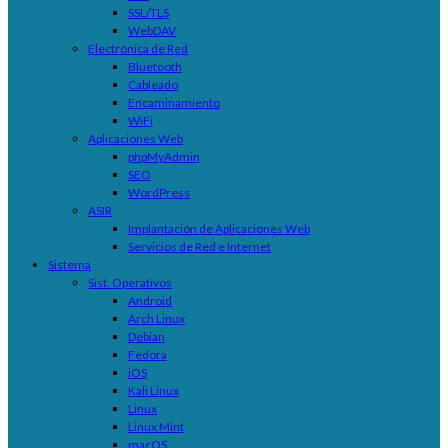
SSL/TLS
WebDAV
Electrónica de Red
Bluetooth
Cableado
Encaminamiento
WiFi
Aplicaciones Web
phpMyAdmin
SEO
WordPress
ASIR
Implantación de Aplicaciones Web
Servicios de Red e Internet
Sistema
Sist. Operativos
Android
Arch Linux
Debian
Fedora
iOS
Kali Linux
Linux
Linux Mint
macOS