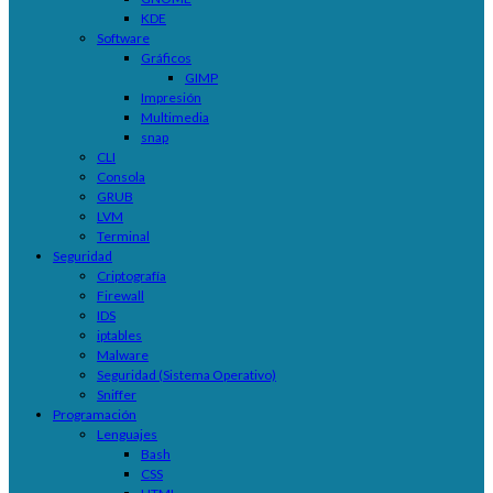
KDE
Software
Gráficos
GIMP
Impresión
Multimedia
snap
CLI
Consola
GRUB
LVM
Terminal
Seguridad
Criptografía
Firewall
IDS
iptables
Malware
Seguridad (Sistema Operativo)
Sniffer
Programación
Lenguajes
Bash
CSS