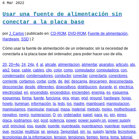
6
Mar 2022
Usar una fuente de alimentación sin
conectar a la placa base
por
J. Carlos
|
publicado en:
CD-ROM
,
DVD-ROM
,
Fuente de alimentación
,
Hardware
,
SSD
|
2
Cómo usar la fuente de alimentación de un ordenador, sin la necesidad de
conectarla a la placa base del ordenador, para poder hacer uso de ella.
20
,
20+4p
,
24
,
24p
,
4
,
al
,
alicate
,
alimentacion
,
alimentar
,
aparatos
,
articulo
,
atx
,
atx2
,
base
,
cable
,
cables
,
clip
,
color
,
como
,
computador
,
computadora
,
con
,
condensador
,
condensadores
,
conductor
,
conectar
,
conectarla
,
conectores
,
corriente
,
cortamos
,
cortar
,
corte
,
de
,
del
,
descarga
,
descargen
,
desconectada
,
desconectar
,
desde
,
diferentes
,
dispositivos
,
distribucion
,
durante
,
el
,
electrica
,
electricidad
,
en
,
encendido
,
encendidos
,
encienden
,
energia
,
es
,
esquema
,
esquemas
,
forma
,
fuente
,
funciona
,
gira
,
giran
,
gnd
,
ground
,
hardware
,
hojas
,
howto
,
iluminan
,
información
,
la
,
leds
,
los
,
madre
,
mainboard
,
manipulacion
,
manipulamos
,
manipular
,
manual
,
masa
,
material
,
metodo
,
molex
,
motherboard
,
negativo
,
negro
,
numeracion
,
O
,
on
,
ordenador
,
papel
,
para
,
pc
,
pin
,
pines
,
placa
,
podriamos
,
por
,
post
,
potencia
,
power
,
power supply on
,
power supply
unit
,
principal
,
psu
,
puede
,
puente
,
puenteada
,
puenteamos
,
puentear
,
puenteo
,
que
,
reciclar
,
reutilizar
,
se
,
segura
,
Seguridad
,
sin
,
su
,
supply
,
tarjeta
,
tecnologia
,
tecnologias de la informacion
,
tension
,
tensiones
,
tiempo
,
tierra
,
toma
,
tutorial
,