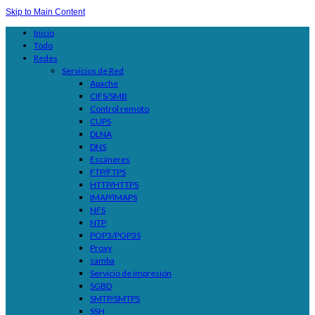
Skip to Main Content
Inicio
Todo
Redes
Servicios de Red
Apache
CIFS/SMB
Control remoto
CUPS
DLNA
DNS
Escáneres
FTP/FTPS
HTTP/HTTPS
IMAP/IMAPS
NFS
NTP
POP3/POP3S
Proxy
samba
Servicio de impresión
SGBD
SMTP/SMTPS
SSH