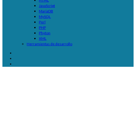
HTML
JavaScript
MariaDB
MySQL
Perl
PHP
Phyton
XML
Herramientas de desarrollo