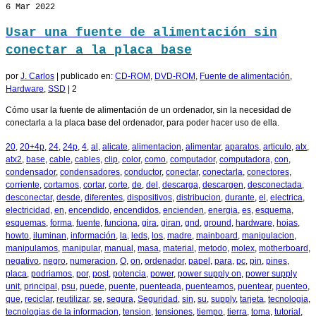
6
Mar 2022
Usar una fuente de alimentación sin
conectar a la placa base
por
J. Carlos
|
publicado en:
CD-ROM
,
DVD-ROM
,
Fuente de alimentación
,
Hardware
,
SSD
|
2
Cómo usar la fuente de alimentación de un ordenador, sin la necesidad de
conectarla a la placa base del ordenador, para poder hacer uso de ella.
20
,
20+4p
,
24
,
24p
,
4
,
al
,
alicate
,
alimentacion
,
alimentar
,
aparatos
,
articulo
,
atx
,
atx2
,
base
,
cable
,
cables
,
clip
,
color
,
como
,
computador
,
computadora
,
con
,
condensador
,
condensadores
,
conductor
,
conectar
,
conectarla
,
conectores
,
corriente
,
cortamos
,
cortar
,
corte
,
de
,
del
,
descarga
,
descargen
,
desconectada
,
desconectar
,
desde
,
diferentes
,
dispositivos
,
distribucion
,
durante
,
el
,
electrica
,
electricidad
,
en
,
encendido
,
encendidos
,
encienden
,
energia
,
es
,
esquema
,
esquemas
,
forma
,
fuente
,
funciona
,
gira
,
giran
,
gnd
,
ground
,
hardware
,
hojas
,
howto
,
iluminan
,
información
,
la
,
leds
,
los
,
madre
,
mainboard
,
manipulacion
,
manipulamos
,
manipular
,
manual
,
masa
,
material
,
metodo
,
molex
,
motherboard
,
negativo
,
negro
,
numeracion
,
O
,
on
,
ordenador
,
papel
,
para
,
pc
,
pin
,
pines
,
placa
,
podriamos
,
por
,
post
,
potencia
,
power
,
power supply on
,
power supply
unit
,
principal
,
psu
,
puede
,
puente
,
puenteada
,
puenteamos
,
puentear
,
puenteo
,
que
,
reciclar
,
reutilizar
,
se
,
segura
,
Seguridad
,
sin
,
su
,
supply
,
tarjeta
,
tecnologia
,
tecnologias de la informacion
,
tension
,
tensiones
,
tiempo
,
tierra
,
toma
,
tutorial
,