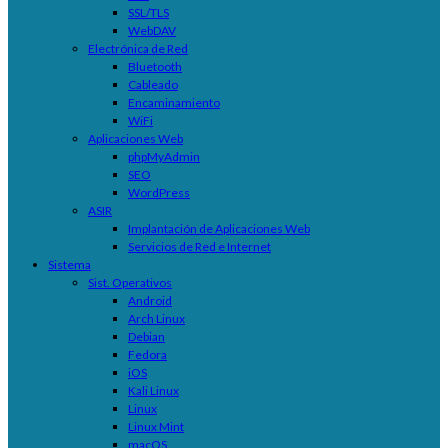
SSL/TLS
WebDAV
Electrónica de Red
Bluetooth
Cableado
Encaminamiento
WiFi
Aplicaciones Web
phpMyAdmin
SEO
WordPress
ASIR
Implantación de Aplicaciones Web
Servicios de Red e Internet
Sistema
Sist. Operativos
Android
Arch Linux
Debian
Fedora
iOS
Kali Linux
Linux
Linux Mint
macOS