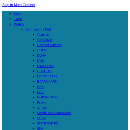
Skip to Main Content
Inicio
Todo
Redes
Servicios de Red
Apache
CIFS/SMB
Control remoto
CUPS
DLNA
DNS
Escáneres
FTP/FTPS
HTTP/HTTPS
IMAP/IMAPS
NFS
NTP
POP3/POP3S
Proxy
samba
Servicio de impresión
SGBD
SMTP/SMTPS
SSH