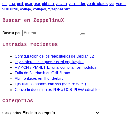
un
,
una
,
unit
,
usar
,
uso
,
utilizan
,
vacien
,
ventilador
,
ventiladores
,
ver
,
verde
,
visualizar
,
voltaje
,
voltajes
,
Y
,
zeppelinux
Buscar en ZeppelinuX
Buscar por:
Entradas recientes
Configuración de los repositorios de Debian 12
key is stored in legacy trusted.gpg keyring
VMMON y VMNET: Error al compilar los modulos
Fallo de Bluetooth en GNU/Linux
Abrir enlaces en Thunderbird
Ejecutar comandos con ssh (Secure Shell)
Convertir documentos PDF a OCR-PDF/A editables
Categorías
Categorías