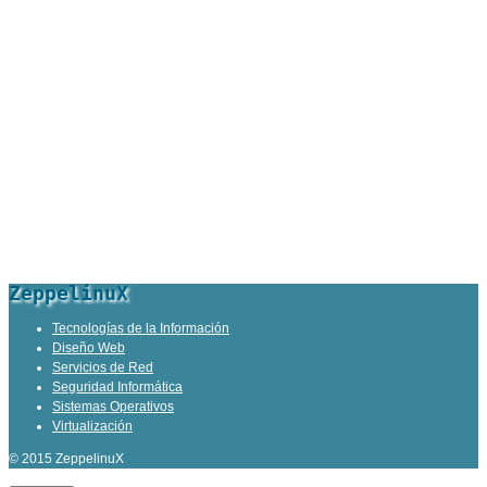
ZeppelinuX
Tecnologías de la Información
Diseño Web
Servicios de Red
Seguridad Informática
Sistemas Operativos
Virtualización
© 2015 ZeppelinuX