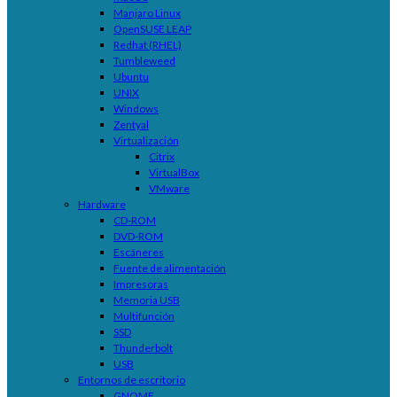
Manjaro Linux
OpenSUSE LEAP
Redhat (RHEL)
Tumbleweed
Ubuntu
UNIX
Windows
Zentyal
Virtualización
Citrix
VirtualBox
VMware
Hardware
CD-ROM
DVD-ROM
Escáneres
Fuente de alimentación
Impresoras
Memoria USB
Multifunción
SSD
Thunderbolt
USB
Entornos de escritorio
GNOME