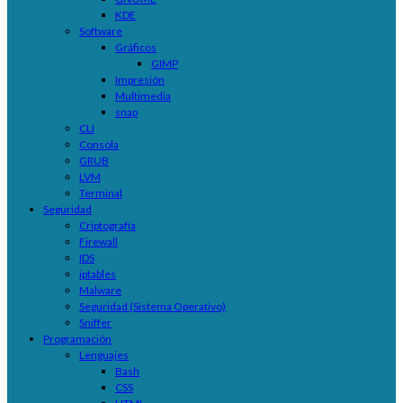
KDE
Software
Gráficos
GIMP
Impresión
Multimedia
snap
CLI
Consola
GRUB
LVM
Terminal
Seguridad
Criptografía
Firewall
IDS
iptables
Malware
Seguridad (Sistema Operativo)
Sniffer
Programación
Lenguajes
Bash
CSS