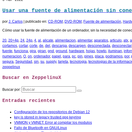
6
Mar 2022
Usar una fuente de alimentación sin cone
por
J. Carlos
|
publicado en:
CD-ROM
,
DVD-ROM
,
Fuente de alimentación
,
Hard
Cómo usar la fuente de alimentación de un ordenador, sin la necesidad de conect
20
,
20+4p
,
24
,
24p
,
4
,
al
,
alicate
,
alimentacion
,
alimentar
,
aparatos
,
articulo
,
atx
,
a
cortamos
,
cortar
,
corte
,
de
,
del
,
descarga
,
descargen
,
desconectada
,
desconectar
fuente
,
funciona
,
gira
,
giran
,
gnd
,
ground
,
hardware
,
hojas
,
howto
,
iluminan
,
info
numeracion
,
O
,
on
,
ordenador
,
papel
,
para
,
pc
,
pin
,
pines
,
placa
,
podriamos
,
por
,
segura
,
Seguridad
,
sin
,
su
,
supply
,
tarjeta
,
tecnologia
,
tecnologias de la informac
zeppelinux
Buscar en ZeppelinuX
Buscar por:
Entradas recientes
Configuración de los repositorios de Debian 12
key is stored in legacy trusted.gpg keyring
VMMON y VMNET: Error al compilar los modulos
Fallo de Bluetooth en GNU/Linux