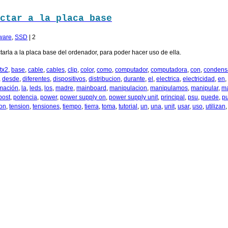
ctar a la placa base
ware
,
SSD
|
2
arla a la placa base del ordenador, para poder hacer uso de ella.
tx2
,
base
,
cable
,
cables
,
clip
,
color
,
como
,
computador
,
computadora
,
con
,
condens
,
desde
,
diferentes
,
dispositivos
,
distribucion
,
durante
,
el
,
electrica
,
electricidad
,
en
,
rmación
,
la
,
leds
,
los
,
madre
,
mainboard
,
manipulacion
,
manipulamos
,
manipular
,
m
post
,
potencia
,
power
,
power supply on
,
power supply unit
,
principal
,
psu
,
puede
,
p
ion
,
tension
,
tensiones
,
tiempo
,
tierra
,
toma
,
tutorial
,
un
,
una
,
unit
,
usar
,
uso
,
utilizan