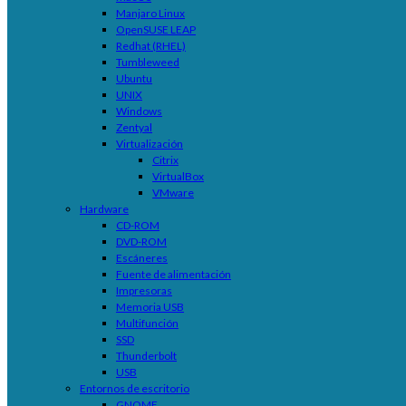
Manjaro Linux
OpenSUSE LEAP
Redhat (RHEL)
Tumbleweed
Ubuntu
UNIX
Windows
Zentyal
Virtualización
Citrix
VirtualBox
VMware
Hardware
CD-ROM
DVD-ROM
Escáneres
Fuente de alimentación
Impresoras
Memoria USB
Multifunción
SSD
Thunderbolt
USB
Entornos de escritorio
GNOME