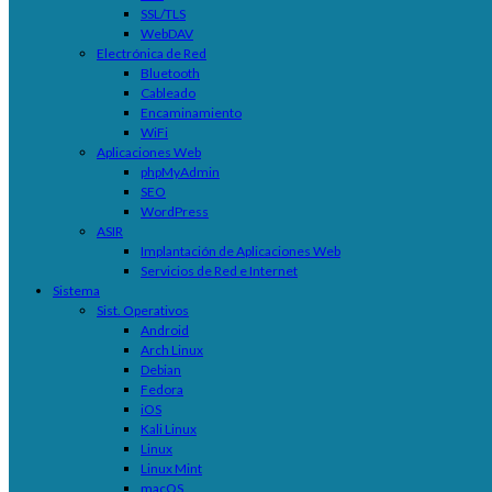
SSL/TLS
WebDAV
Electrónica de Red
Bluetooth
Cableado
Encaminamiento
WiFi
Aplicaciones Web
phpMyAdmin
SEO
WordPress
ASIR
Implantación de Aplicaciones Web
Servicios de Red e Internet
Sistema
Sist. Operativos
Android
Arch Linux
Debian
Fedora
iOS
Kali Linux
Linux
Linux Mint
macOS