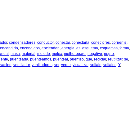
ador
,
condensadores
,
conductor
,
conectar
,
conectarla
,
conectores
,
corriente
,
encendido
,
encendidos
,
encienden
,
energia
,
es
,
esquema
,
esquemas
,
forma
,
anual
,
masa
,
material
,
metodo
,
molex
,
motherboard
,
negativo
,
negro
,
uente
,
puenteada
,
puenteamos
,
puentear
,
puenteo
,
que
,
reciclar
,
reutilizar
,
se
,
,
vacien
,
ventilador
,
ventiladores
,
ver
,
verde
,
visualizar
,
voltaje
,
voltajes
,
Y
,