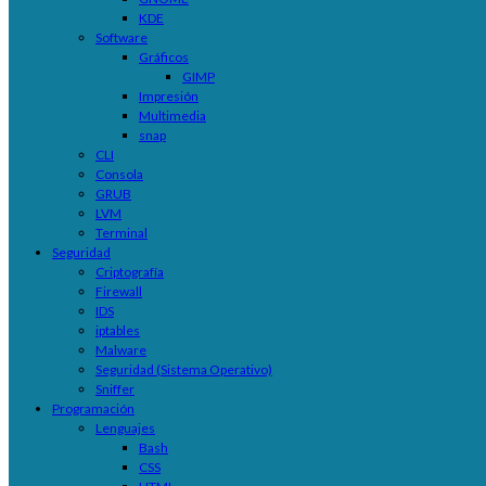
KDE
Software
Gráficos
GIMP
Impresión
Multimedia
snap
CLI
Consola
GRUB
LVM
Terminal
Seguridad
Criptografía
Firewall
IDS
iptables
Malware
Seguridad (Sistema Operativo)
Sniffer
Programación
Lenguajes
Bash
CSS