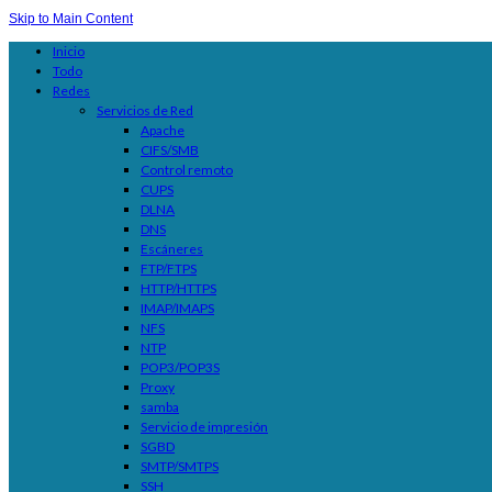
Skip to Main Content
Inicio
Todo
Redes
Servicios de Red
Apache
CIFS/SMB
Control remoto
CUPS
DLNA
DNS
Escáneres
FTP/FTPS
HTTP/HTTPS
IMAP/IMAPS
NFS
NTP
POP3/POP3S
Proxy
samba
Servicio de impresión
SGBD
SMTP/SMTPS
SSH