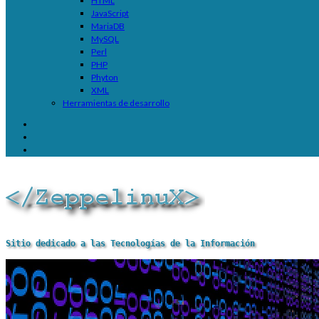
HTML
JavaScript
MariaDB
MySQL
Perl
PHP
Phyton
XML
Herramientas de desarrollo
Sitio dedicado a las Tecnologías de la Información