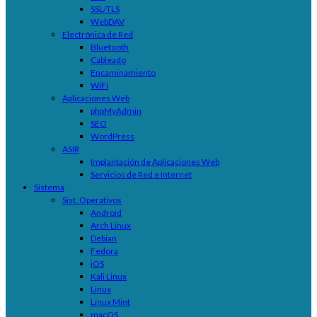
SSL/TLS
WebDAV
Electrónica de Red
Bluetooth
Cableado
Encaminamiento
WiFi
Aplicaciones Web
phpMyAdmin
SEO
WordPress
ASIR
Implantación de Aplicaciones Web
Servicios de Red e Internet
Sistema
Sist. Operativos
Android
Arch Linux
Debian
Fedora
iOS
Kali Linux
Linux
Linux Mint
macOS