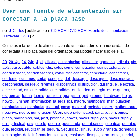
6
Mar 2022
Usar una fuente de alimentación sin
conectar a la placa base
por
J. Carlos
|
publicado en:
CD-ROM
,
DVD-ROM
,
Fuente de alimentación
,
Hardware
,
SSD
|
2
Cómo usar la fuente de alimentación de un ordenador, sin la necesidad de
conectarla a la placa base del ordenador, para poder hacer uso de ella.
20
,
20+4p
,
24
,
24p
,
4
,
al
,
alicate
,
alimentacion
,
alimentar
,
aparatos
,
articulo
,
atx
,
atx2
,
base
,
cable
,
cables
,
clip
,
color
,
como
,
computador
,
computadora
,
con
,
condensador
,
condensadores
,
conductor
,
conectar
,
conectarla
,
conectores
,
corriente
,
cortamos
,
cortar
,
corte
,
de
,
del
,
descarga
,
descargen
,
desconectada
,
desconectar
,
desde
,
diferentes
,
dispositivos
,
distribucion
,
durante
,
el
,
electrica
,
electricidad
,
en
,
encendido
,
encendidos
,
encienden
,
energia
,
es
,
esquema
,
esquemas
,
forma
,
fuente
,
funciona
,
gira
,
giran
,
gnd
,
ground
,
hardware
,
hojas
,
howto
,
iluminan
,
información
,
la
,
leds
,
los
,
madre
,
mainboard
,
manipulacion
,
manipulamos
,
manipular
,
manual
,
masa
,
material
,
metodo
,
molex
,
motherboard
,
negativo
,
negro
,
numeracion
,
O
,
on
,
ordenador
,
papel
,
para
,
pc
,
pin
,
pines
,
placa
,
podriamos
,
por
,
post
,
potencia
,
power
,
power supply on
,
power supply
unit
,
principal
,
psu
,
puede
,
puente
,
puenteada
,
puenteamos
,
puentear
,
puenteo
,
que
,
reciclar
,
reutilizar
,
se
,
segura
,
Seguridad
,
sin
,
su
,
supply
,
tarjeta
,
tecnologia
,
tecnologias de la informacion
,
tension
,
tensiones
,
tiempo
,
tierra
,
toma
,
tutorial
,