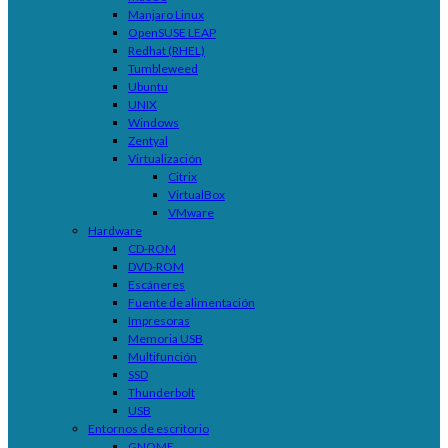
Manjaro Linux
OpenSUSE LEAP
Redhat (RHEL)
Tumbleweed
Ubuntu
UNIX
Windows
Zentyal
Virtualización
Citrix
VirtualBox
VMware
Hardware
CD-ROM
DVD-ROM
Escáneres
Fuente de alimentación
Impresoras
Memoria USB
Multifunción
SSD
Thunderbolt
USB
Entornos de escritorio
GNOME