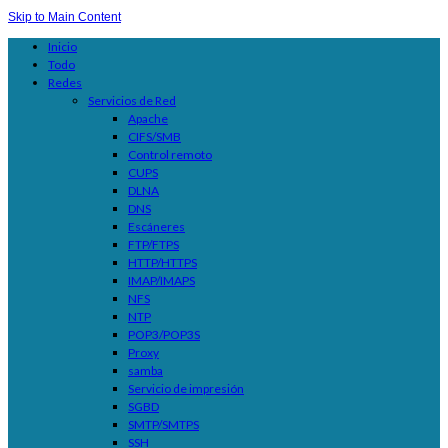
Skip to Main Content
Inicio
Todo
Redes
Servicios de Red
Apache
CIFS/SMB
Control remoto
CUPS
DLNA
DNS
Escáneres
FTP/FTPS
HTTP/HTTPS
IMAP/IMAPS
NFS
NTP
POP3/POP3S
Proxy
samba
Servicio de impresión
SGBD
SMTP/SMTPS
SSH