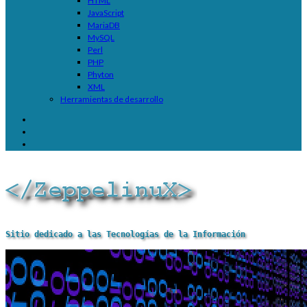
HTML
JavaScript
MariaDB
MySQL
Perl
PHP
Phyton
XML
Herramientas de desarrollo
Sitio dedicado a las Tecnologías de la Información