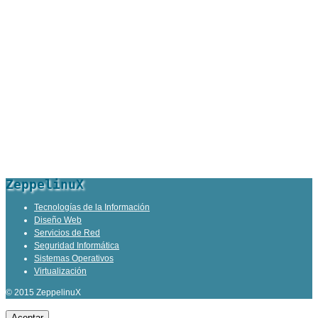
ZeppelinuX
Tecnologías de la Información
Diseño Web
Servicios de Red
Seguridad Informática
Sistemas Operativos
Virtualización
© 2015 ZeppelinuX
Aceptar