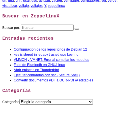
un
,
una
,
unit
,
usar
,
uso
,
utilizan
,
vacien
,
ventilador
,
ventiladores
,
ver
,
verde
,
visualizar
,
voltaje
,
voltajes
,
Y
,
zeppelinux
Buscar en ZeppelinuX
Buscar por:
Entradas recientes
Configuración de los repositorios de Debian 12
key is stored in legacy trusted.gpg keyring
VMMON y VMNET: Error al compilar los modulos
Fallo de Bluetooth en GNU/Linux
Abrir enlaces en Thunderbird
Ejecutar comandos con ssh (Secure Shell)
Convertir documentos PDF a OCR-PDF/A editables
Categorías
Categorías