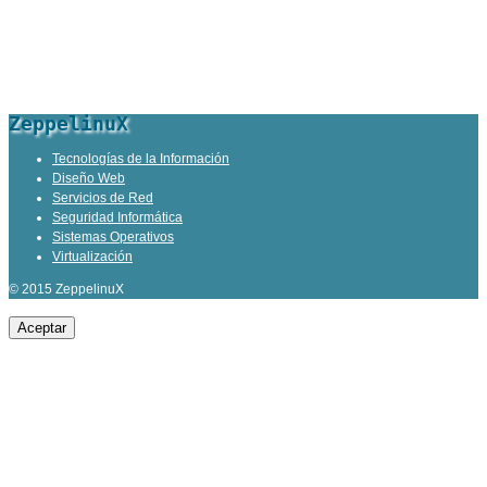
ZeppelinuX
Tecnologías de la Información
Diseño Web
Servicios de Red
Seguridad Informática
Sistemas Operativos
Virtualización
© 2015 ZeppelinuX
Aceptar