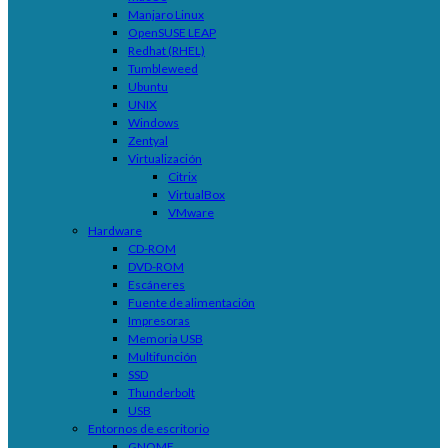
Manjaro Linux
OpenSUSE LEAP
Redhat (RHEL)
Tumbleweed
Ubuntu
UNIX
Windows
Zentyal
Virtualización
Citrix
VirtualBox
VMware
Hardware
CD-ROM
DVD-ROM
Escáneres
Fuente de alimentación
Impresoras
Memoria USB
Multifunción
SSD
Thunderbolt
USB
Entornos de escritorio
GNOME