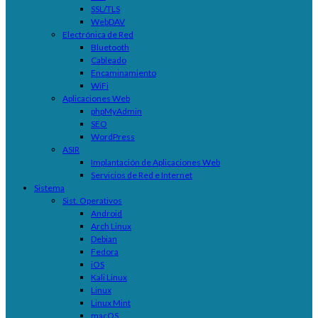
SSL/TLS
WebDAV
Electrónica de Red
Bluetooth
Cableado
Encaminamiento
WiFi
Aplicaciones Web
phpMyAdmin
SEO
WordPress
ASIR
Implantación de Aplicaciones Web
Servicios de Red e Internet
Sistema
Sist. Operativos
Android
Arch Linux
Debian
Fedora
iOS
Kali Linux
Linux
Linux Mint
macOS