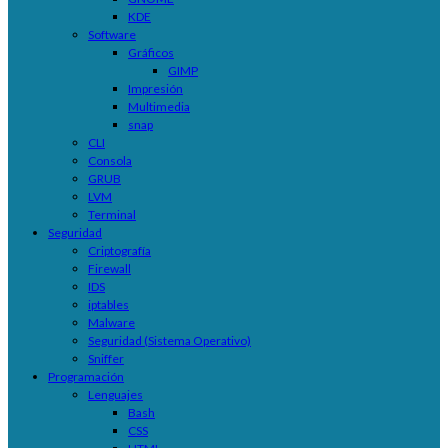
KDE
Software
Gráficos
GIMP
Impresión
Multimedia
snap
CLI
Consola
GRUB
LVM
Terminal
Seguridad
Criptografía
Firewall
IDS
iptables
Malware
Seguridad (Sistema Operativo)
Sniffer
Programación
Lenguajes
Bash
CSS