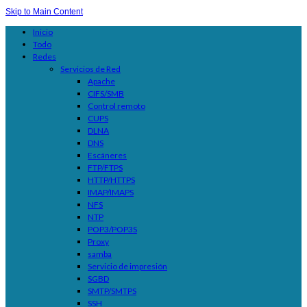
Skip to Main Content
Inicio
Todo
Redes
Servicios de Red
Apache
CIFS/SMB
Control remoto
CUPS
DLNA
DNS
Escáneres
FTP/FTPS
HTTP/HTTPS
IMAP/IMAPS
NFS
NTP
POP3/POP3S
Proxy
samba
Servicio de impresión
SGBD
SMTP/SMTPS
SSH