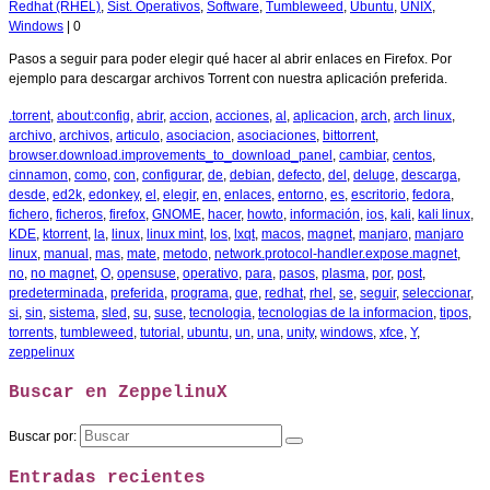
Redhat (RHEL)
,
Sist. Operativos
,
Software
,
Tumbleweed
,
Ubuntu
,
UNIX
,
Windows
|
0
Pasos a seguir para poder elegir qué hacer al abrir enlaces en Firefox. Por
ejemplo para descargar archivos Torrent con nuestra aplicación preferida.
.torrent
,
about:config
,
abrir
,
accion
,
acciones
,
al
,
aplicacion
,
arch
,
arch linux
,
archivo
,
archivos
,
articulo
,
asociacion
,
asociaciones
,
bittorrent
,
browser.download.improvements_to_download_panel
,
cambiar
,
centos
,
cinnamon
,
como
,
con
,
configurar
,
de
,
debian
,
defecto
,
del
,
deluge
,
descarga
,
desde
,
ed2k
,
edonkey
,
el
,
elegir
,
en
,
enlaces
,
entorno
,
es
,
escritorio
,
fedora
,
fichero
,
ficheros
,
firefox
,
GNOME
,
hacer
,
howto
,
información
,
ios
,
kali
,
kali linux
,
KDE
,
ktorrent
,
la
,
linux
,
linux mint
,
los
,
lxqt
,
macos
,
magnet
,
manjaro
,
manjaro
linux
,
manual
,
mas
,
mate
,
metodo
,
network.protocol-handler.expose.magnet
,
no
,
no magnet
,
O
,
opensuse
,
operativo
,
para
,
pasos
,
plasma
,
por
,
post
,
predeterminada
,
preferida
,
programa
,
que
,
redhat
,
rhel
,
se
,
seguir
,
seleccionar
,
si
,
sin
,
sistema
,
sled
,
su
,
suse
,
tecnologia
,
tecnologias de la informacion
,
tipos
,
torrents
,
tumbleweed
,
tutorial
,
ubuntu
,
un
,
una
,
unity
,
windows
,
xfce
,
Y
,
zeppelinux
Buscar en ZeppelinuX
Buscar por:
Entradas recientes