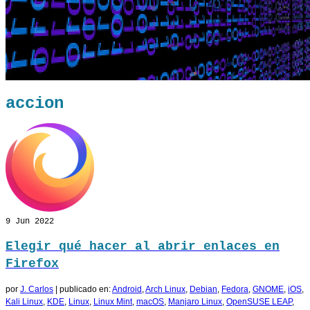
accion
9
Jun 2022
Elegir qué hacer al abrir enlaces en
Firefox
por
J. Carlos
|
publicado en:
Android
,
Arch Linux
,
Debian
,
Fedora
,
GNOME
,
iOS
,
Kali Linux
,
KDE
,
Linux
,
Linux Mint
,
macOS
,
Manjaro Linux
,
OpenSUSE LEAP
,