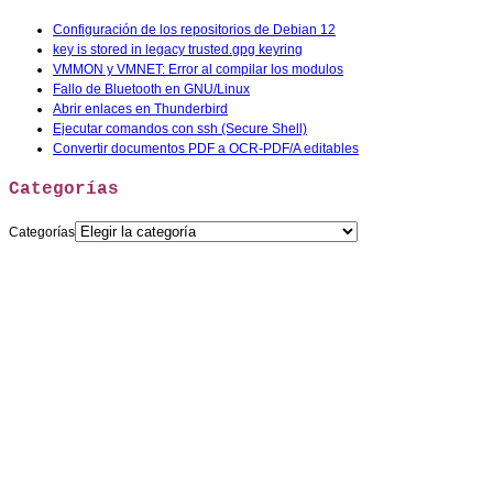
Configuración de los repositorios de Debian 12
key is stored in legacy trusted.gpg keyring
VMMON y VMNET: Error al compilar los modulos
Fallo de Bluetooth en GNU/Linux
Abrir enlaces en Thunderbird
Ejecutar comandos con ssh (Secure Shell)
Convertir documentos PDF a OCR-PDF/A editables
Categorías
Categorías