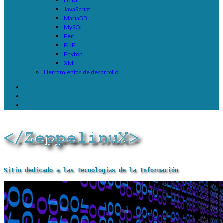
HTML
JavaScript
MariaDB
MySQL
Perl
PHP
Phyton
XML
Herramientas de desarrollo
Sitio dedicado a las Tecnologías de la Información