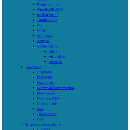
Manjaro Linux
OpenSUSE LEAP
Redhat (RHEL)
Tumbleweed
Ubuntu
UNIX
Windows
Zentyal
Virtualización
Citrix
VirtualBox
VMware
Hardware
CD-ROM
DVD-ROM
Escáneres
Fuente de alimentación
Impresoras
Memoria USB
Multifunción
SSD
Thunderbolt
USB
Entornos de escritorio
GNOME