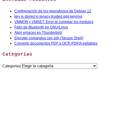
Configuración de los repositorios de Debian 12
key is stored in legacy trusted.gpg keyring
VMMON y VMNET: Error al compilar los modulos
Fallo de Bluetooth en GNU/Linux
Abrir enlaces en Thunderbird
Ejecutar comandos con ssh (Secure Shell)
Convertir documentos PDF a OCR-PDF/A editables
Categorías
Categorías