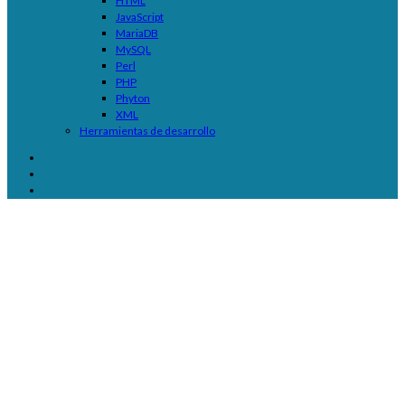
HTML
JavaScript
MariaDB
MySQL
Perl
PHP
Phyton
XML
Herramientas de desarrollo