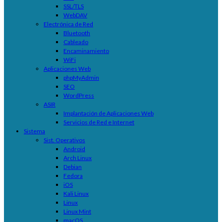
SSL/TLS
WebDAV
Electrónica de Red
Bluetooth
Cableado
Encaminamiento
WiFi
Aplicaciones Web
phpMyAdmin
SEO
WordPress
ASIR
Implantación de Aplicaciones Web
Servicios de Red e Internet
Sistema
Sist. Operativos
Android
Arch Linux
Debian
Fedora
iOS
Kali Linux
Linux
Linux Mint
macOS