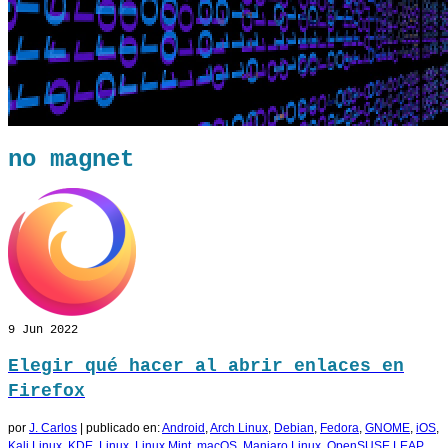
no magnet
9
Jun 2022
Elegir qué hacer al abrir enlaces en
Firefox
por
J. Carlos
|
publicado en:
Android
,
Arch Linux
,
Debian
,
Fedora
,
GNOME
,
iOS
,
Kali Linux
,
KDE
,
Linux
,
Linux Mint
,
macOS
,
Manjaro Linux
,
OpenSUSE LEAP
,