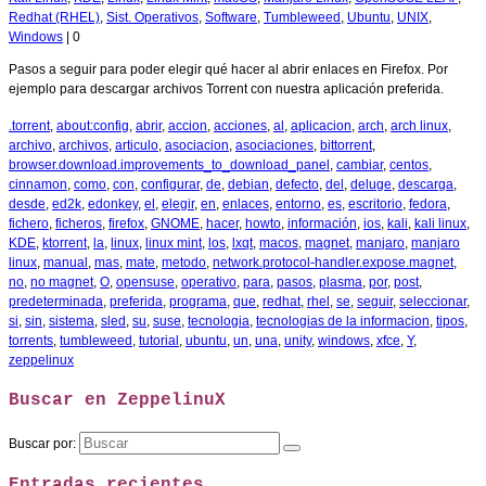
Redhat (RHEL)
,
Sist. Operativos
,
Software
,
Tumbleweed
,
Ubuntu
,
UNIX
,
Windows
|
0
Pasos a seguir para poder elegir qué hacer al abrir enlaces en Firefox. Por
ejemplo para descargar archivos Torrent con nuestra aplicación preferida.
.torrent
,
about:config
,
abrir
,
accion
,
acciones
,
al
,
aplicacion
,
arch
,
arch linux
,
archivo
,
archivos
,
articulo
,
asociacion
,
asociaciones
,
bittorrent
,
browser.download.improvements_to_download_panel
,
cambiar
,
centos
,
cinnamon
,
como
,
con
,
configurar
,
de
,
debian
,
defecto
,
del
,
deluge
,
descarga
,
desde
,
ed2k
,
edonkey
,
el
,
elegir
,
en
,
enlaces
,
entorno
,
es
,
escritorio
,
fedora
,
fichero
,
ficheros
,
firefox
,
GNOME
,
hacer
,
howto
,
información
,
ios
,
kali
,
kali linux
,
KDE
,
ktorrent
,
la
,
linux
,
linux mint
,
los
,
lxqt
,
macos
,
magnet
,
manjaro
,
manjaro
linux
,
manual
,
mas
,
mate
,
metodo
,
network.protocol-handler.expose.magnet
,
no
,
no magnet
,
O
,
opensuse
,
operativo
,
para
,
pasos
,
plasma
,
por
,
post
,
predeterminada
,
preferida
,
programa
,
que
,
redhat
,
rhel
,
se
,
seguir
,
seleccionar
,
si
,
sin
,
sistema
,
sled
,
su
,
suse
,
tecnologia
,
tecnologias de la informacion
,
tipos
,
torrents
,
tumbleweed
,
tutorial
,
ubuntu
,
un
,
una
,
unity
,
windows
,
xfce
,
Y
,
zeppelinux
Buscar en ZeppelinuX
Buscar por:
Entradas recientes