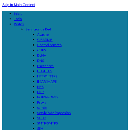
Skip to Main Content
Inicio
Todo
Redes
Servicios de Red
Apache
CIFS/SMB
Control remoto
CUPS
DLNA
DNS
Escáneres
FTP/FTPS
HTTP/HTTPS
IMAP/IMAPS
NFS
NTP
POP3/POP3S
Proxy
samba
Servicio de impresión
SGBD
SMTP/SMTPS
SSH