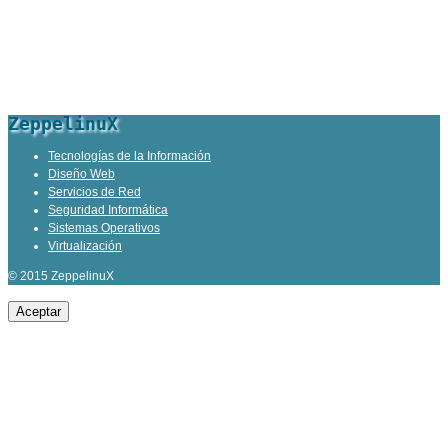
ZeppelinuX
Tecnologías de la Información
Diseño Web
Servicios de Red
Seguridad Informática
Sistemas Operativos
Virtualización
© 2015 ZeppelinuX
Aceptar