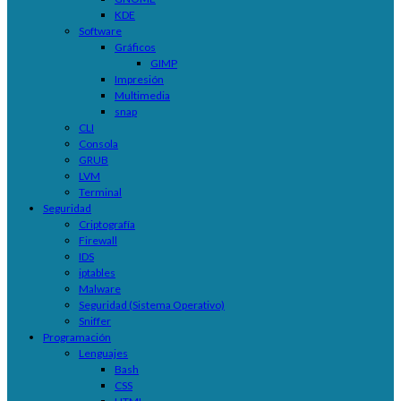
KDE
Software
Gráficos
GIMP
Impresión
Multimedia
snap
CLI
Consola
GRUB
LVM
Terminal
Seguridad
Criptografía
Firewall
IDS
iptables
Malware
Seguridad (Sistema Operativo)
Sniffer
Programación
Lenguajes
Bash
CSS