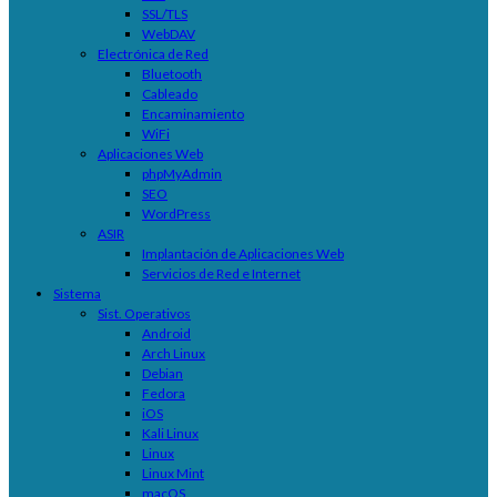
SSL/TLS
WebDAV
Electrónica de Red
Bluetooth
Cableado
Encaminamiento
WiFi
Aplicaciones Web
phpMyAdmin
SEO
WordPress
ASIR
Implantación de Aplicaciones Web
Servicios de Red e Internet
Sistema
Sist. Operativos
Android
Arch Linux
Debian
Fedora
iOS
Kali Linux
Linux
Linux Mint
macOS