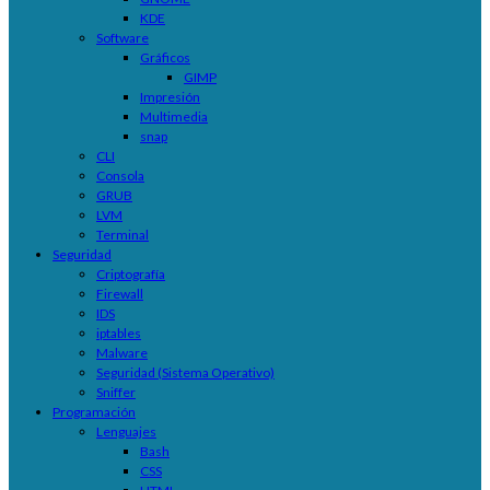
KDE
Software
Gráficos
GIMP
Impresión
Multimedia
snap
CLI
Consola
GRUB
LVM
Terminal
Seguridad
Criptografía
Firewall
IDS
iptables
Malware
Seguridad (Sistema Operativo)
Sniffer
Programación
Lenguajes
Bash
CSS