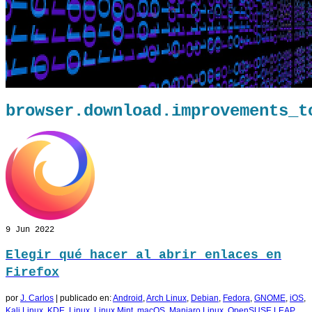
browser.download.improvements_t
9
Jun 2022
Elegir qué hacer al abrir enlaces en
Firefox
por
J. Carlos
|
publicado en:
Android
,
Arch Linux
,
Debian
,
Fedora
,
GNOME
,
iOS
,
Kali Linux
,
KDE
,
Linux
,
Linux Mint
,
macOS
,
Manjaro Linux
,
OpenSUSE LEAP
,