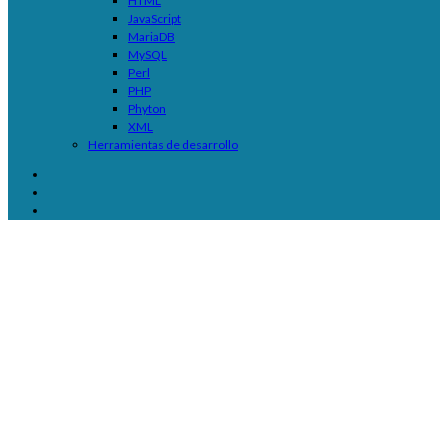
HTML
JavaScript
MariaDB
MySQL
Perl
PHP
Phyton
XML
Herramientas de desarrollo