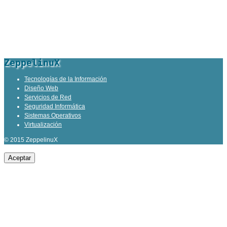
ZeppelinuX
Tecnologías de la Información
Diseño Web
Servicios de Red
Seguridad Informática
Sistemas Operativos
Virtualización
© 2015 ZeppelinuX
Aceptar