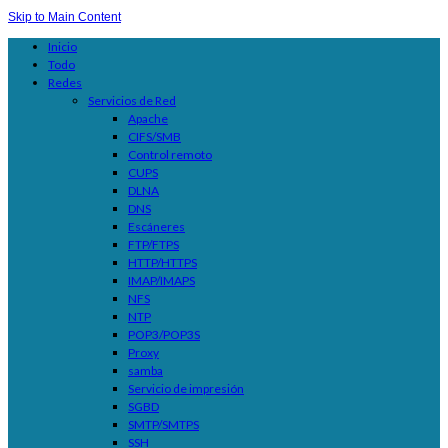
Skip to Main Content
Inicio
Todo
Redes
Servicios de Red
Apache
CIFS/SMB
Control remoto
CUPS
DLNA
DNS
Escáneres
FTP/FTPS
HTTP/HTTPS
IMAP/IMAPS
NFS
NTP
POP3/POP3S
Proxy
samba
Servicio de impresión
SGBD
SMTP/SMTPS
SSH