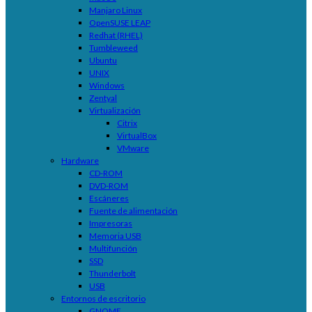
Manjaro Linux
OpenSUSE LEAP
Redhat (RHEL)
Tumbleweed
Ubuntu
UNIX
Windows
Zentyal
Virtualización
Citrix
VirtualBox
VMware
Hardware
CD-ROM
DVD-ROM
Escáneres
Fuente de alimentación
Impresoras
Memoria USB
Multifunción
SSD
Thunderbolt
USB
Entornos de escritorio
GNOME