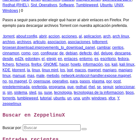
Redhat (RHEL)
,
Sist. Operativos
,
Software
,
Tumbleweed
,
Ubuntu
,
UNIX
,
Windows
|
0
Pasos a seguir para poder elegir qué hacer al abrir enlaces en Firefox. Por
ejemplo para descargar archivos Torrent con nuestra aplicación preferida.
.torrent
,
about:config
,
abrir
,
accion
,
acciones
,
al
,
aplicacion
,
arch
,
arch linux
,
archivo
,
archivos
,
articulo
,
asociacion
,
asociaciones
,
bittorrent
,
browser.download.improvements_to_download_panel
,
cambiar
,
centos
,
cinnamon
,
como
,
con
,
configurar
,
de
,
debian
,
defecto
,
del
,
deluge
,
descarga
,
desde
,
ed2k
,
edonkey
,
el
,
elegir
,
en
,
enlaces
,
entorno
,
es
,
escritorio
,
fedora
,
fichero
,
ficheros
,
firefox
,
GNOME
,
hacer
,
howto
,
información
,
ios
,
kali
,
kali linux
,
KDE
,
ktorrent
,
la
,
linux
,
linux mint
,
los
,
lxqt
,
macos
,
magnet
,
manjaro
,
manjaro
linux
,
manual
,
mas
,
mate
,
metodo
,
network.protocol-handler.expose.magnet
,
no
,
no magnet
,
O
,
opensuse
,
operativo
,
para
,
pasos
,
plasma
,
por
,
post
,
predeterminada
,
preferida
,
programa
,
que
,
redhat
,
rhel
,
se
,
seguir
,
seleccionar
,
si
,
sin
,
sistema
,
sled
,
su
,
suse
,
tecnologia
,
tecnologias de la informacion
,
tipos
,
torrents
,
tumbleweed
,
tutorial
,
ubuntu
,
un
,
una
,
unity
,
windows
,
xfce
,
Y
,
zeppelinux
Buscar en ZeppelinuX
Buscar por:
Entradas recientes