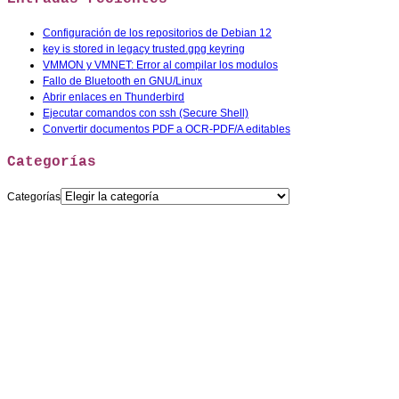
Configuración de los repositorios de Debian 12
key is stored in legacy trusted.gpg keyring
VMMON y VMNET: Error al compilar los modulos
Fallo de Bluetooth en GNU/Linux
Abrir enlaces en Thunderbird
Ejecutar comandos con ssh (Secure Shell)
Convertir documentos PDF a OCR-PDF/A editables
Categorías
Categorías