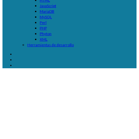
HTML
JavaScript
MariaDB
MySQL
Perl
PHP
Phyton
XML
Herramientas de desarrollo