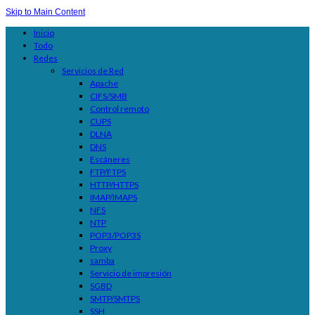
Skip to Main Content
Inicio
Todo
Redes
Servicios de Red
Apache
CIFS/SMB
Control remoto
CUPS
DLNA
DNS
Escáneres
FTP/FTPS
HTTP/HTTPS
IMAP/IMAPS
NFS
NTP
POP3/POP3S
Proxy
samba
Servicio de impresión
SGBD
SMTP/SMTPS
SSH