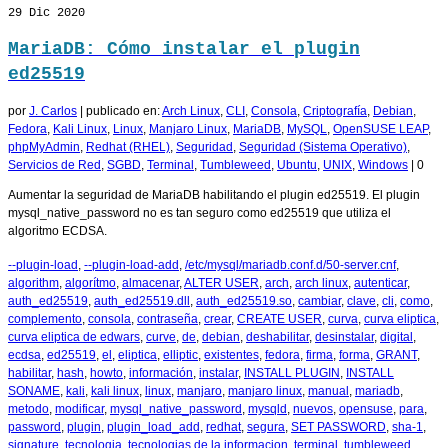
29
Dic 2020
MariaDB: Cómo instalar el plugin
ed25519
por
J. Carlos
|
publicado en:
Arch Linux
,
CLI
,
Consola
,
Criptografía
,
Debian
,
Fedora
,
Kali Linux
,
Linux
,
Manjaro Linux
,
MariaDB
,
MySQL
,
OpenSUSE LEAP
,
phpMyAdmin
,
Redhat (RHEL)
,
Seguridad
,
Seguridad (Sistema Operativo)
,
Servicios de Red
,
SGBD
,
Terminal
,
Tumbleweed
,
Ubuntu
,
UNIX
,
Windows
|
0
Aumentar la seguridad de MariaDB habilitando el plugin ed25519. El plugin
mysql_native_password no es tan seguro como ed25519 que utiliza el
algoritmo ECDSA.
--plugin-load
,
--plugin-load-add
,
/etc/mysql/mariadb.conf.d/50-server.cnf
,
algorithm
,
algorítmo
,
almacenar
,
ALTER USER
,
arch
,
arch linux
,
autenticar
,
auth_ed25519
,
auth_ed25519.dll
,
auth_ed25519.so
,
cambiar
,
clave
,
cli
,
como
,
complemento
,
consola
,
contraseña
,
crear
,
CREATE USER
,
curva
,
curva eliptica
,
curva eliptica de edwars
,
curve
,
de
,
debian
,
deshabilitar
,
desinstalar
,
digital
,
ecdsa
,
ed25519
,
el
,
eliptica
,
elliptic
,
existentes
,
fedora
,
firma
,
forma
,
GRANT
,
habilitar
,
hash
,
howto
,
información
,
instalar
,
INSTALL PLUGIN
,
INSTALL
SONAME
,
kali
,
kali linux
,
linux
,
manjaro
,
manjaro linux
,
manual
,
mariadb
,
metodo
,
modificar
,
mysql_native_password
,
mysqld
,
nuevos
,
opensuse
,
para
,
password
,
plugin
,
plugin_load_add
,
redhat
,
segura
,
SET PASSWORD
,
sha-1
,
signature
,
tecnologia
,
tecnologias de la informacion
,
terminal
,
tumbleweed
,