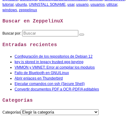
tutorial
,
ubuntu
,
UNINSTALL SONAME
,
usar
,
usuario
,
usuarios
,
utilizar
,
windows
,
zeppelinux
Buscar en ZeppelinuX
Buscar por:
Entradas recientes
Configuración de los repositorios de Debian 12
key is stored in legacy trusted.gpg keyring
VMMON y VMNET: Error al compilar los modulos
Fallo de Bluetooth en GNU/Linux
Abrir enlaces en Thunderbird
Ejecutar comandos con ssh (Secure Shell)
Convertir documentos PDF a OCR-PDF/A editables
Categorías
Categorías