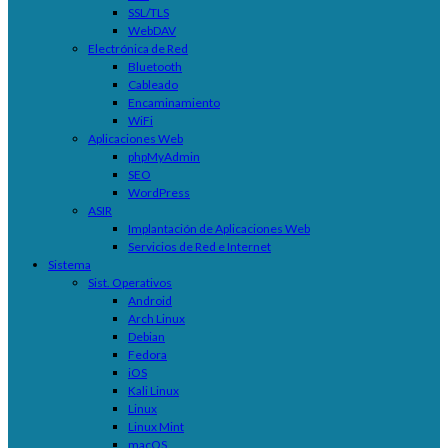
SSL/TLS
WebDAV
Electrónica de Red
Bluetooth
Cableado
Encaminamiento
WiFi
Aplicaciones Web
phpMyAdmin
SEO
WordPress
ASIR
Implantación de Aplicaciones Web
Servicios de Red e Internet
Sistema
Sist. Operativos
Android
Arch Linux
Debian
Fedora
iOS
Kali Linux
Linux
Linux Mint
macOS