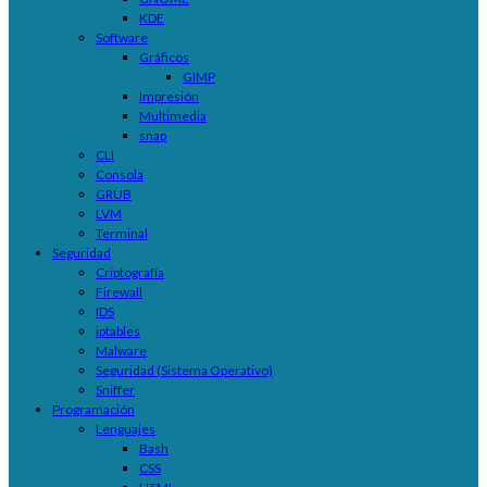
KDE
Software
Gráficos
GIMP
Impresión
Multimedia
snap
CLI
Consola
GRUB
LVM
Terminal
Seguridad
Criptografía
Firewall
IDS
iptables
Malware
Seguridad (Sistema Operativo)
Sniffer
Programación
Lenguajes
Bash
CSS