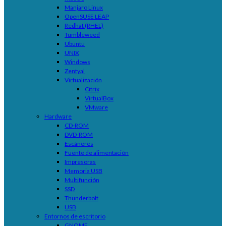
Manjaro Linux
OpenSUSE LEAP
Redhat (RHEL)
Tumbleweed
Ubuntu
UNIX
Windows
Zentyal
Virtualización
Citrix
VirtualBox
VMware
Hardware
CD-ROM
DVD-ROM
Escáneres
Fuente de alimentación
Impresoras
Memoria USB
Multifunción
SSD
Thunderbolt
USB
Entornos de escritorio
GNOME