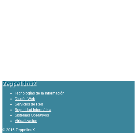
ZeppelinuX
Tecnologías de la Información
Diseño Web
Servicios de Red
Seguridad Informática
Sistemas Operativos
Virtualización
© 2015 ZeppelinuX