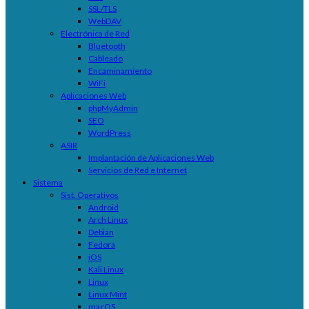
SSL/TLS
WebDAV
Electrónica de Red
Bluetooth
Cableado
Encaminamiento
WiFi
Aplicaciones Web
phpMyAdmin
SEO
WordPress
ASIR
Implantación de Aplicaciones Web
Servicios de Red e Internet
Sistema
Sist. Operativos
Android
Arch Linux
Debian
Fedora
iOS
Kali Linux
Linux
Linux Mint
macOS