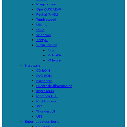
Manjaro Linux
OpenSUSE LEAP
Redhat (RHEL)
Tumbleweed
Ubuntu
UNIX
Windows
Zentyal
Virtualización
Citrix
VirtualBox
VMware
Hardware
CD-ROM
DVD-ROM
Escáneres
Fuente de alimentación
Impresoras
Memoria USB
Multifunción
SSD
Thunderbolt
USB
Entornos de escritorio
GNOME