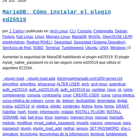
29
Dic 2020
MariaDB: Cómo instalar el plugin
ed25519
por
J. Carlos
|
publicado en:
Arch Linux
,
CLI
,
Consola
,
Criptografía
,
Debian
,
Fedora
,
Kali Linux
,
Linux
,
Manjaro Linux
,
MariaDB
,
MySQL
,
OpenSUSE LEAP
,
phpMyAdmin
,
Redhat (RHEL)
,
Seguridad
,
Seguridad (Sistema Operativo)
,
Servicios de Red
,
SGBD
,
Terminal
,
Tumbleweed
,
Ubuntu
,
UNIX
,
Windows
|
0
Aumentar la seguridad de MariaDB habilitando el plugin ed25519. El plugin
mysql_native_password no es tan seguro como ed25519 que utiliza el
algoritmo ECDSA.
--plugin-load
,
--plugin-load-add
,
/etc/mysql/mariadb.conf.d/50-server.cnf
,
algorithm
,
algorítmo
,
almacenar
,
ALTER USER
,
arch
,
arch linux
,
autenticar
,
auth_ed25519
,
auth_ed25519.dll
,
auth_ed25519.so
,
cambiar
,
clave
,
cli
,
como
,
complemento
,
consola
,
contraseña
,
crear
,
CREATE USER
,
curva
,
curva eliptica
,
curva eliptica de edwars
,
curve
,
de
,
debian
,
deshabilitar
,
desinstalar
,
digital
,
ecdsa
,
ed25519
,
el
,
eliptica
,
elliptic
,
existentes
,
fedora
,
firma
,
forma
,
GRANT
,
habilitar
,
hash
,
howto
,
información
,
instalar
,
INSTALL PLUGIN
,
INSTALL
SONAME
,
kali
,
kali linux
,
linux
,
manjaro
,
manjaro linux
,
manual
,
mariadb
,
metodo
,
modificar
,
mysql_native_password
,
mysqld
,
nuevos
,
opensuse
,
para
,
password
,
plugin
,
plugin_load_add
,
redhat
,
segura
,
SET PASSWORD
,
sha-1
,
signature
,
tecnologia
,
tecnologias de la informacion
,
terminal
,
tumbleweed
,