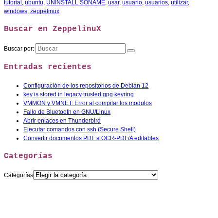
tutorial
,
ubuntu
,
UNINSTALL SONAME
,
usar
,
usuario
,
usuarios
,
utilizar
,
windows
,
zeppelinux
Buscar en ZeppelinuX
Buscar por:
Entradas recientes
Configuración de los repositorios de Debian 12
key is stored in legacy trusted.gpg keyring
VMMON y VMNET: Error al compilar los modulos
Fallo de Bluetooth en GNU/Linux
Abrir enlaces en Thunderbird
Ejecutar comandos con ssh (Secure Shell)
Convertir documentos PDF a OCR-PDF/A editables
Categorías
Categorías