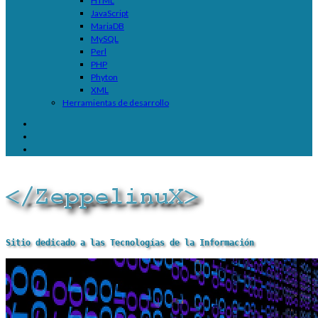
HTML
JavaScript
MariaDB
MySQL
Perl
PHP
Phyton
XML
Herramientas de desarrollo
Sitio dedicado a las Tecnologías de la Información