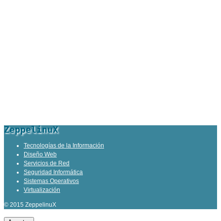
ZeppelinuX
Tecnologías de la Información
Diseño Web
Servicios de Red
Seguridad Informática
Sistemas Operativos
Virtualización
© 2015 ZeppelinuX