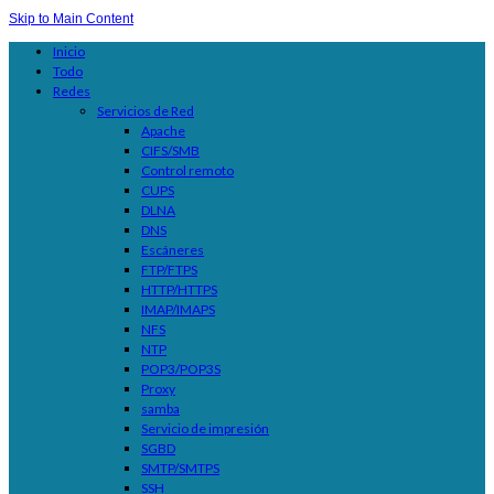
Skip to Main Content
Inicio
Todo
Redes
Servicios de Red
Apache
CIFS/SMB
Control remoto
CUPS
DLNA
DNS
Escáneres
FTP/FTPS
HTTP/HTTPS
IMAP/IMAPS
NFS
NTP
POP3/POP3S
Proxy
samba
Servicio de impresión
SGBD
SMTP/SMTPS
SSH