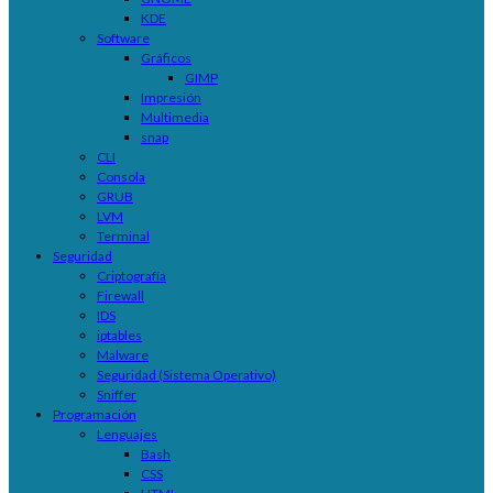
KDE
Software
Gráficos
GIMP
Impresión
Multimedia
snap
CLI
Consola
GRUB
LVM
Terminal
Seguridad
Criptografía
Firewall
IDS
iptables
Malware
Seguridad (Sistema Operativo)
Sniffer
Programación
Lenguajes
Bash
CSS