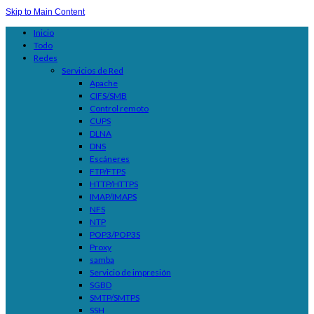
Skip to Main Content
Inicio
Todo
Redes
Servicios de Red
Apache
CIFS/SMB
Control remoto
CUPS
DLNA
DNS
Escáneres
FTP/FTPS
HTTP/HTTPS
IMAP/IMAPS
NFS
NTP
POP3/POP3S
Proxy
samba
Servicio de impresión
SGBD
SMTP/SMTPS
SSH