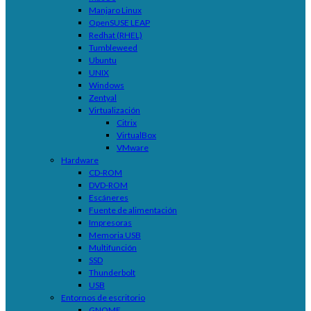
Manjaro Linux
OpenSUSE LEAP
Redhat (RHEL)
Tumbleweed
Ubuntu
UNIX
Windows
Zentyal
Virtualización
Citrix
VirtualBox
VMware
Hardware
CD-ROM
DVD-ROM
Escáneres
Fuente de alimentación
Impresoras
Memoria USB
Multifunción
SSD
Thunderbolt
USB
Entornos de escritorio
GNOME