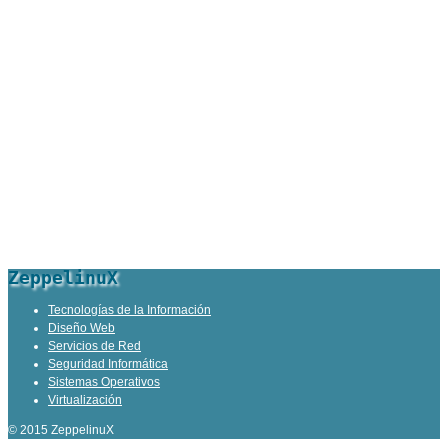
ZeppelinuX
Tecnologías de la Información
Diseño Web
Servicios de Red
Seguridad Informática
Sistemas Operativos
Virtualización
© 2015 ZeppelinuX