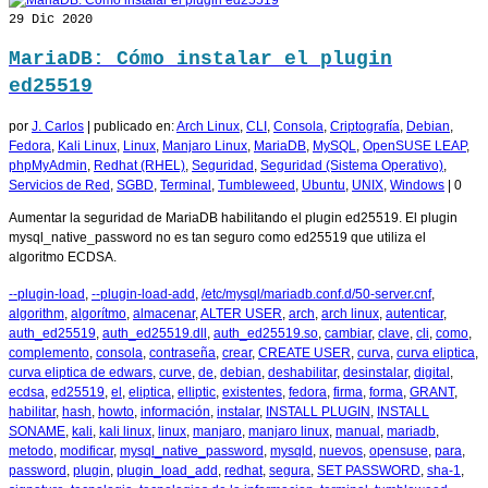
29
Dic 2020
MariaDB: Cómo instalar el plugin
ed25519
por
J. Carlos
|
publicado en:
Arch Linux
,
CLI
,
Consola
,
Criptografía
,
Debian
,
Fedora
,
Kali Linux
,
Linux
,
Manjaro Linux
,
MariaDB
,
MySQL
,
OpenSUSE LEAP
,
phpMyAdmin
,
Redhat (RHEL)
,
Seguridad
,
Seguridad (Sistema Operativo)
,
Servicios de Red
,
SGBD
,
Terminal
,
Tumbleweed
,
Ubuntu
,
UNIX
,
Windows
|
0
Aumentar la seguridad de MariaDB habilitando el plugin ed25519. El plugin
mysql_native_password no es tan seguro como ed25519 que utiliza el
algoritmo ECDSA.
--plugin-load
,
--plugin-load-add
,
/etc/mysql/mariadb.conf.d/50-server.cnf
,
algorithm
,
algorítmo
,
almacenar
,
ALTER USER
,
arch
,
arch linux
,
autenticar
,
auth_ed25519
,
auth_ed25519.dll
,
auth_ed25519.so
,
cambiar
,
clave
,
cli
,
como
,
complemento
,
consola
,
contraseña
,
crear
,
CREATE USER
,
curva
,
curva eliptica
,
curva eliptica de edwars
,
curve
,
de
,
debian
,
deshabilitar
,
desinstalar
,
digital
,
ecdsa
,
ed25519
,
el
,
eliptica
,
elliptic
,
existentes
,
fedora
,
firma
,
forma
,
GRANT
,
habilitar
,
hash
,
howto
,
información
,
instalar
,
INSTALL PLUGIN
,
INSTALL
SONAME
,
kali
,
kali linux
,
linux
,
manjaro
,
manjaro linux
,
manual
,
mariadb
,
metodo
,
modificar
,
mysql_native_password
,
mysqld
,
nuevos
,
opensuse
,
para
,
password
,
plugin
,
plugin_load_add
,
redhat
,
segura
,
SET PASSWORD
,
sha-1
,