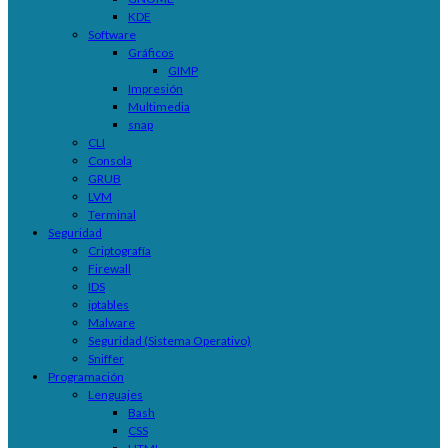
KDE
Software
Gráficos
GIMP
Impresión
Multimedia
snap
CLI
Consola
GRUB
LVM
Terminal
Seguridad
Criptografía
Firewall
IDS
iptables
Malware
Seguridad (Sistema Operativo)
Sniffer
Programación
Lenguajes
Bash
CSS