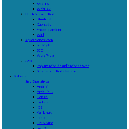
SSL/TLS
WebDAV
Electrónica de Red
Bluetooth
Cableado
Encaminamiento
WiFi
Aplicaciones Web
phpMyAdmin
SEO
WordPress
ASIR
Implantación de Aplicaciones Web
Servicios de Red e Internet
Sistema
Sist. Operativos
Android
Arch Linux
Debian
Fedora
iOS
Kali Linux
Linux
Linux Mint
macOS