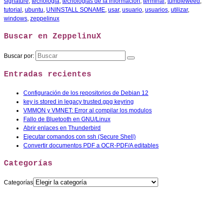
signature
,
tecnologia
,
tecnologias de la informacion
,
terminal
,
tumbleweed
,
tutorial
,
ubuntu
,
UNINSTALL SONAME
,
usar
,
usuario
,
usuarios
,
utilizar
,
windows
,
zeppelinux
Buscar en ZeppelinuX
Buscar por:
Entradas recientes
Configuración de los repositorios de Debian 12
key is stored in legacy trusted.gpg keyring
VMMON y VMNET: Error al compilar los modulos
Fallo de Bluetooth en GNU/Linux
Abrir enlaces en Thunderbird
Ejecutar comandos con ssh (Secure Shell)
Convertir documentos PDF a OCR-PDF/A editables
Categorías
Categorías