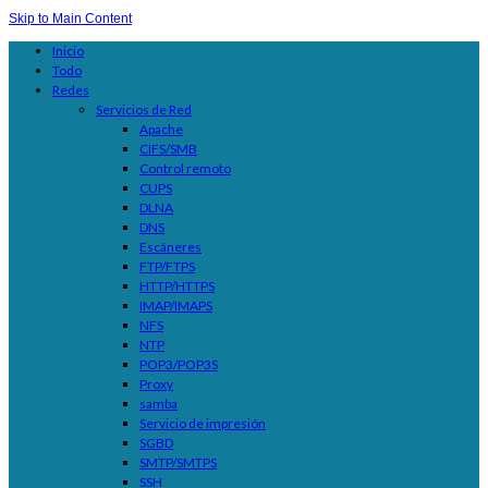
Skip to Main Content
Inicio
Todo
Redes
Servicios de Red
Apache
CIFS/SMB
Control remoto
CUPS
DLNA
DNS
Escáneres
FTP/FTPS
HTTP/HTTPS
IMAP/IMAPS
NFS
NTP
POP3/POP3S
Proxy
samba
Servicio de impresión
SGBD
SMTP/SMTPS
SSH