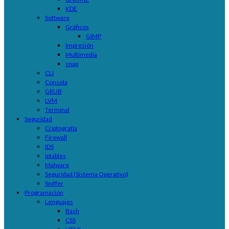
KDE
Software
Gráficos
GIMP
Impresión
Multimedia
snap
CLI
Consola
GRUB
LVM
Terminal
Seguridad
Criptografía
Firewall
IDS
iptables
Malware
Seguridad (Sistema Operativo)
Sniffer
Programación
Lenguajes
Bash
CSS