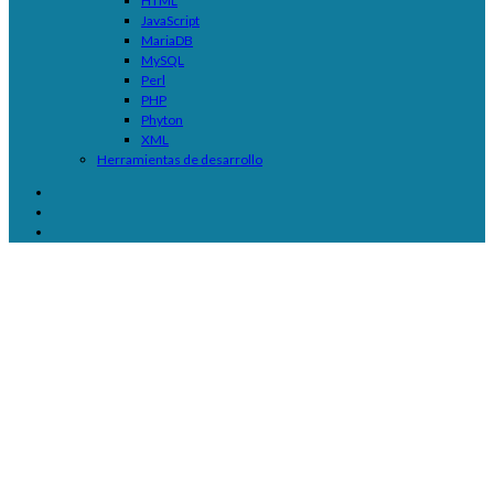
HTML
JavaScript
MariaDB
MySQL
Perl
PHP
Phyton
XML
Herramientas de desarrollo