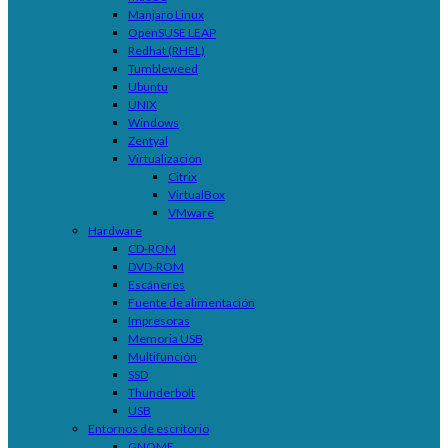
Manjaro Linux
OpenSUSE LEAP
Redhat (RHEL)
Tumbleweed
Ubuntu
UNIX
Windows
Zentyal
Virtualización
Citrix
VirtualBox
VMware
Hardware
CD-ROM
DVD-ROM
Escáneres
Fuente de alimentación
Impresoras
Memoria USB
Multifunción
SSD
Thunderbolt
USB
Entornos de escritorio
GNOME