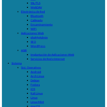
SSL/TLS
WebDAV
Electrónica de Red
Bluetooth
Cableado
Encaminamiento
WiFi
Aplicaciones Web
phpMyAdmin
SEO
WordPress
ASIR
Implantación de Aplicaciones Web
Servicios de Red e Internet
Sistema
Sist. Operativos
Android
Arch Linux
Debian
Fedora
iOS
Kali Linux
Linux
Linux Mint
macOS