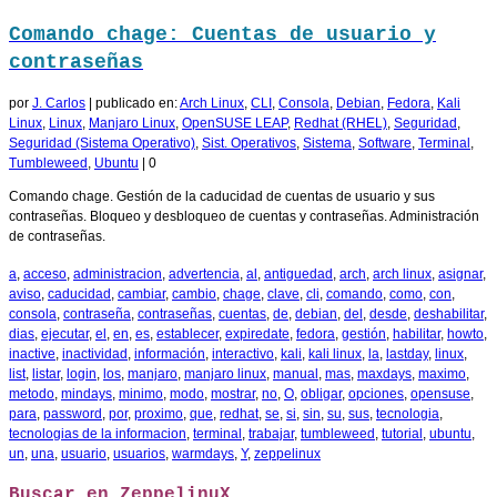
Comando chage: Cuentas de usuario y
contraseñas
por
J. Carlos
|
publicado en:
Arch Linux
,
CLI
,
Consola
,
Debian
,
Fedora
,
Kali
Linux
,
Linux
,
Manjaro Linux
,
OpenSUSE LEAP
,
Redhat (RHEL)
,
Seguridad
,
Seguridad (Sistema Operativo)
,
Sist. Operativos
,
Sistema
,
Software
,
Terminal
,
Tumbleweed
,
Ubuntu
|
0
Comando chage. Gestión de la caducidad de cuentas de usuario y sus
contraseñas. Bloqueo y desbloqueo de cuentas y contraseñas. Administración
de contraseñas.
a
,
acceso
,
administracion
,
advertencia
,
al
,
antiguedad
,
arch
,
arch linux
,
asignar
,
aviso
,
caducidad
,
cambiar
,
cambio
,
chage
,
clave
,
cli
,
comando
,
como
,
con
,
consola
,
contraseña
,
contraseñas
,
cuentas
,
de
,
debian
,
del
,
desde
,
deshabilitar
,
dias
,
ejecutar
,
el
,
en
,
es
,
establecer
,
expiredate
,
fedora
,
gestión
,
habilitar
,
howto
,
inactive
,
inactividad
,
información
,
interactivo
,
kali
,
kali linux
,
la
,
lastday
,
linux
,
list
,
listar
,
login
,
los
,
manjaro
,
manjaro linux
,
manual
,
mas
,
maxdays
,
maximo
,
metodo
,
mindays
,
minimo
,
modo
,
mostrar
,
no
,
O
,
obligar
,
opciones
,
opensuse
,
para
,
password
,
por
,
proximo
,
que
,
redhat
,
se
,
si
,
sin
,
su
,
sus
,
tecnologia
,
tecnologias de la informacion
,
terminal
,
trabajar
,
tumbleweed
,
tutorial
,
ubuntu
,
un
,
una
,
usuario
,
usuarios
,
warmdays
,
Y
,
zeppelinux
Buscar en ZeppelinuX