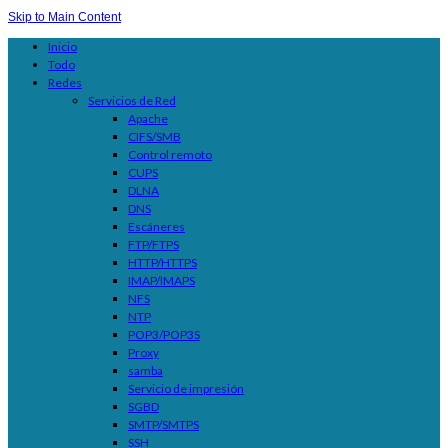
Skip to Main Content
Inicio
Todo
Redes
Servicios de Red
Apache
CIFS/SMB
Control remoto
CUPS
DLNA
DNS
Escáneres
FTP/FTPS
HTTP/HTTPS
IMAP/IMAPS
NFS
NTP
POP3/POP3S
Proxy
samba
Servicio de impresión
SGBD
SMTP/SMTPS
SSH