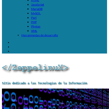
HTML
JavaScript
MariaDB
MySQL
Perl
PHP
Phyton
XML
Herramientas de desarrollo
Sitio dedicado a las Tecnologías de la Información