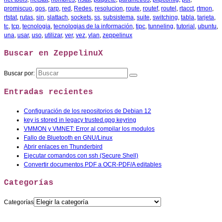
promiscuo
,
qos
,
rarp
,
red
,
Redes
,
resolucion
,
route
,
routef
,
routel
,
rtacct
,
rtmon
,
rtstat
,
rutas
,
sin
,
slattach
,
sockets
,
ss
,
subsistema
,
suite
,
switching
,
tabla
,
tarjeta
,
tc
,
tcp
,
tecnologia
,
tecnologias de la información
,
tipc
,
tunneling
,
tutorial
,
ubuntu
,
una
,
usar
,
uso
,
utilizar
,
ver
,
vez
,
vlan
,
zeppelinux
Buscar en ZeppelinuX
Buscar por:
Entradas recientes
Configuración de los repositorios de Debian 12
key is stored in legacy trusted.gpg keyring
VMMON y VMNET: Error al compilar los modulos
Fallo de Bluetooth en GNU/Linux
Abrir enlaces en Thunderbird
Ejecutar comandos con ssh (Secure Shell)
Convertir documentos PDF a OCR-PDF/A editables
Categorías
Categorías