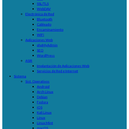
SSL/TLS
WebDAV
Electrónica de Red
Bluetooth
Cableado
Encaminamiento
WiFi
Aplicaciones Web
phpMyAdmin
SEO
WordPress
ASIR
Implantación de Aplicaciones Web
Servicios de Red e Internet
Sistema
Sist. Operativos
Android
Arch Linux
Debian
Fedora
iOS
Kali Linux
Linux
Linux Mint
macOS