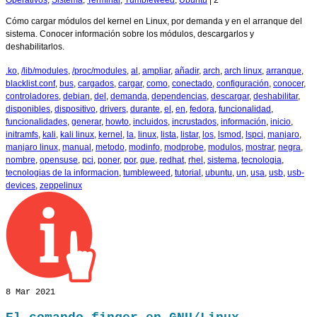
Operativos
,
Sistema
,
Terminal
,
Tumbleweed
,
Ubuntu
|
2
Cómo cargar módulos del kernel en Linux, por demanda y en el arranque del
sistema. Conocer información sobre los módulos, descargarlos y
deshabilitarlos.
.ko
,
/lib/modules
,
/proc/modules
,
al
,
ampliar
,
añadir
,
arch
,
arch linux
,
arranque
,
blacklist.conf
,
bus
,
cargados
,
cargar
,
como
,
conectado
,
configuración
,
conocer
,
controladores
,
debian
,
del
,
demanda
,
dependencias
,
descargar
,
deshabilitar
,
disponibles
,
dispositivo
,
drivers
,
durante
,
el
,
en
,
fedora
,
funcionalidad
,
funcionalidades
,
generar
,
howto
,
incluidos
,
incrustados
,
información
,
inicio
,
initramfs
,
kali
,
kali linux
,
kernel
,
la
,
linux
,
lista
,
listar
,
los
,
lsmod
,
lspci
,
manjaro
,
manjaro linux
,
manual
,
metodo
,
modinfo
,
modprobe
,
modulos
,
mostrar
,
negra
,
nombre
,
opensuse
,
pci
,
poner
,
por
,
que
,
redhat
,
rhel
,
sistema
,
tecnologia
,
tecnologias de la informacion
,
tumbleweed
,
tutorial
,
ubuntu
,
un
,
usa
,
usb
,
usb-
devices
,
zeppelinux
8
Mar 2021