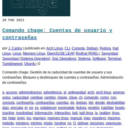
28
Feb 2021
Comando chage: Cuentas de usuario y
contraseñas
por
J. Carlos
|
publicado en:
Arch Linux
,
CLI
,
Consola
,
Debian
,
Fedora
,
Kali
Linux
,
Linux
,
Manjaro Linux
,
OpenSUSE LEAP
,
Redhat (RHEL)
,
Seguridad
,
Seguridad (Sistema Operativo)
,
Sist. Operativos
,
Sistema
,
Software
,
Terminal
,
Tumbleweed
,
Ubuntu
|
0
Comando chage. Gestión de la caducidad de cuentas de usuario y sus
contraseñas. Bloqueo y desbloqueo de cuentas y contraseñas. Administración
de contraseñas.
a
,
acceso
,
administracion
,
advertencia
,
al
,
antiguedad
,
arch
,
arch linux
,
asignar
,
aviso
,
caducidad
,
cambiar
,
cambio
,
chage
,
clave
,
cli
,
comando
,
como
,
con
,
consola
,
contraseña
,
contraseñas
,
cuentas
,
de
,
debian
,
del
,
desde
,
deshabilitar
,
dias
,
ejecutar
,
el
,
en
,
es
,
establecer
,
expiredate
,
fedora
,
gestión
,
habilitar
,
howto
,
inactive
,
inactividad
,
información
,
interactivo
,
kali
,
kali linux
,
la
,
lastday
,
linux
,
list
,
listar
,
login
,
los
,
manjaro
,
manjaro linux
,
manual
,
mas
,
maxdays
,
maximo
,
metodo
,
mindays
,
minimo
,
modo
,
mostrar
,
no
,
O
,
obligar
,
opciones
,
opensuse
,