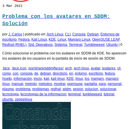
3
Mar 2021
Problema con los avatares en SDDM:
Solución
por
J. Carlos
|
publicado en:
Arch Linux
,
CLI
,
Consola
,
Debian
,
Entornos de
escritorio
,
Fedora
,
Kali Linux
,
KDE
,
Linux
,
Manjaro Linux
,
OpenSUSE LEAP
,
Redhat (RHEL)
,
Sist. Operativos
,
Sistema
,
Terminal
,
Tumbleweed
,
Ubuntu
|
0
Cómo solucionar el problema con los avatares en SDDM de KDE. No aparecen
los avatares de los usuarios en la pantalla de inicio de sesión de SDDM.
.face
,
.face.icon
,
/usr/share/sddm/faces/
,
arch
,
arch linux
,
avatar
,
avatares
,
cli
,
como
,
con
,
consola
,
de
,
debian
,
directorio
,
en
,
entorno
,
escritorio
,
fedora
,
howto
,
información
,
inicio
,
kali
,
kali linux
,
KDE
,
linux
,
los
,
manjaro
,
manjaro
linux
,
manual
,
metodo
,
metodos
,
mostrar
,
opensuse
,
pantalla
,
para
,
personal
,
plasma
,
problema
,
problemas
,
redhat
,
sddm
,
sesion
,
solucion
,
solucionar
,
tecnologia
,
tecnologias de la informacion
,
terminal
,
tumbleweed
,
tutorial
,
ubuntu
,
zeppelinux