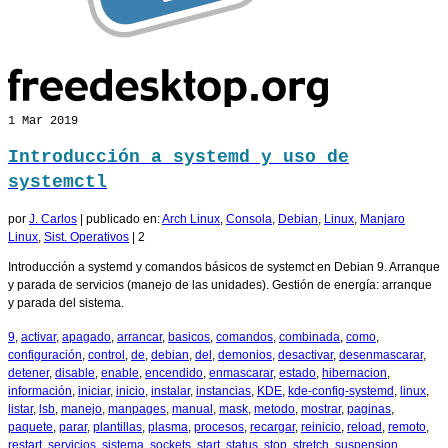
1
Mar 2019
Introducción a systemd y uso de
systemctl
por
J. Carlos
|
publicado en:
Arch Linux
,
Consola
,
Debian
,
Linux
,
Manjaro
Linux
,
Sist. Operativos
|
2
Introducción a systemd y comandos básicos de systemct en Debian 9. Arranque
y parada de servicios (manejo de las unidades). Gestión de energía: arranque
y parada del sistema.
9
,
activar
,
apagado
,
arrancar
,
basicos
,
comandos
,
combinada
,
como
,
configuración
,
control
,
de
,
debian
,
del
,
demonios
,
desactivar
,
desenmascarar
,
detener
,
disable
,
enable
,
encendido
,
enmascarar
,
estado
,
hibernacion
,
información
,
iniciar
,
inicio
,
instalar
,
instancias
,
KDE
,
kde-config-systemd
,
linux
,
listar
,
lsb
,
manejo
,
manpages
,
manual
,
mask
,
metodo
,
mostrar
,
paginas
,
paquete
,
parar
,
plantillas
,
plasma
,
procesos
,
recargar
,
reinicio
,
reload
,
remoto
,
restart
,
servicios
,
sistema
,
sockets
,
start
,
status
,
stop
,
stretch
,
suspension
,