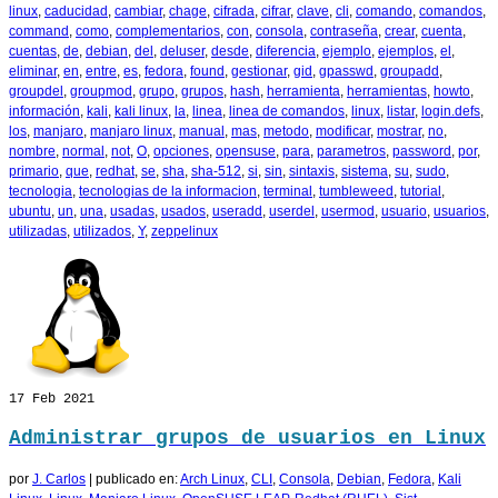
linux
,
caducidad
,
cambiar
,
chage
,
cifrada
,
cifrar
,
clave
,
cli
,
comando
,
comandos
,
command
,
como
,
complementarios
,
con
,
consola
,
contraseña
,
crear
,
cuenta
,
cuentas
,
de
,
debian
,
del
,
deluser
,
desde
,
diferencia
,
ejemplo
,
ejemplos
,
el
,
eliminar
,
en
,
entre
,
es
,
fedora
,
found
,
gestionar
,
gid
,
gpasswd
,
groupadd
,
groupdel
,
groupmod
,
grupo
,
grupos
,
hash
,
herramienta
,
herramientas
,
howto
,
información
,
kali
,
kali linux
,
la
,
linea
,
linea de comandos
,
linux
,
listar
,
login.defs
,
los
,
manjaro
,
manjaro linux
,
manual
,
mas
,
metodo
,
modificar
,
mostrar
,
no
,
nombre
,
normal
,
not
,
O
,
opciones
,
opensuse
,
para
,
parametros
,
password
,
por
,
primario
,
que
,
redhat
,
se
,
sha
,
sha-512
,
si
,
sin
,
sintaxis
,
sistema
,
su
,
sudo
,
tecnologia
,
tecnologias de la informacion
,
terminal
,
tumbleweed
,
tutorial
,
ubuntu
,
un
,
una
,
usadas
,
usados
,
useradd
,
userdel
,
usermod
,
usuario
,
usuarios
,
utilizadas
,
utilizados
,
Y
,
zeppelinux
17
Feb 2021
Administrar grupos de usuarios en Linux
por
J. Carlos
|
publicado en:
Arch Linux
,
CLI
,
Consola
,
Debian
,
Fedora
,
Kali