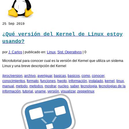
25
Sep 2019
¿Qué versión del Kernel de Linux estoy
usando?
por
J. Carlos
|
publicado en:
Linux
,
Sist. Operativos
|
0
Microtutorial para conocer cual es la versión del Kernel que utiliza un sistema
Linux y una breve descripción del Kernel
/proc/version
,
archivo
,
averiguar
,
basicas
,
basicos
,
como
,
conocer
,
conocimientos
,
formato
,
funciones
,
hwoto
,
información
,
instalado
,
kernel
,
linux
,
manual
,
metodo
,
metodos
,
mostrar
,
nucleo
,
saber
,
tecnologia
,
tecnologias de la
información
,
tutorial
,
uname
,
versión
,
visualizar
,
zeppelinux