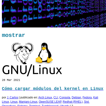
mostrar
28
Mar 2021
Cómo cargar módulos del kernel en Linux
por
J. Carlos
|
publicado en:
Arch Linux
,
CLI
,
Consola
,
Debian
,
Fedora
,
Kali
Linux
,
Linux
,
Manjaro Linux
,
OpenSUSE LEAP
,
Redhat (RHEL)
,
Sist.