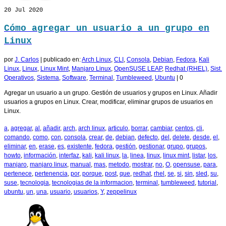
20
Jul 2020
Cómo agregar un usuario a un grupo en
Linux
por
J. Carlos
|
publicado en:
Arch Linux
,
CLI
,
Consola
,
Debian
,
Fedora
,
Kali
Linux
,
Linux
,
Linux Mint
,
Manjaro Linux
,
OpenSUSE LEAP
,
Redhat (RHEL)
,
Sist.
Operativos
,
Sistema
,
Software
,
Terminal
,
Tumbleweed
,
Ubuntu
|
0
Agregar un usuario a un grupo. Gestión de usuarios y grupos en Linux. Añadir
usuarios a grupos en Linux. Crear, modificar, eliminar grupos de usuarios en
Linux.
a
,
agregar
,
al
,
añadir
,
arch
,
arch linux
,
articulo
,
borrar
,
cambiar
,
centos
,
cli
,
comando
,
como
,
con
,
consola
,
crear
,
de
,
debian
,
defecto
,
del
,
delete
,
desde
,
el
,
eliminar
,
en
,
erase
,
es
,
existente
,
fedora
,
gestión
,
gestionar
,
grupo
,
grupos
,
howto
,
información
,
interfaz
,
kali
,
kali linux
,
la
,
linea
,
linux
,
linux mint
,
listar
,
los
,
manjaro
,
manjaro linux
,
manual
,
mas
,
metodo
,
mostrar
,
no
,
O
,
opensuse
,
para
,
pertenece
,
pertenencia
,
por
,
porque
,
post
,
que
,
redhat
,
rhel
,
se
,
si
,
sin
,
sled
,
su
,
suse
,
tecnologia
,
tecnologias de la informacion
,
terminal
,
tumbleweed
,
tutorial
,
ubuntu
,
un
,
una
,
usuario
,
usuarios
,
Y
,
zeppelinux