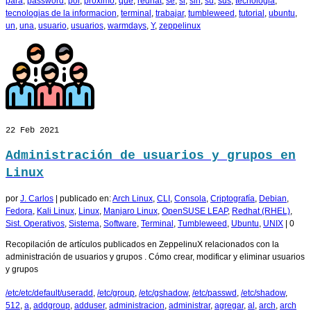
para
,
password
,
por
,
proximo
,
que
,
redhat
,
se
,
si
,
sin
,
su
,
sus
,
tecnologia
,
tecnologias de la informacion
,
terminal
,
trabajar
,
tumbleweed
,
tutorial
,
ubuntu
,
un
,
una
,
usuario
,
usuarios
,
warmdays
,
Y
,
zeppelinux
22
Feb 2021
Administración de usuarios y grupos en
Linux
por
J. Carlos
|
publicado en:
Arch Linux
,
CLI
,
Consola
,
Criptografía
,
Debian
,
Fedora
,
Kali Linux
,
Linux
,
Manjaro Linux
,
OpenSUSE LEAP
,
Redhat (RHEL)
,
Sist. Operativos
,
Sistema
,
Software
,
Terminal
,
Tumbleweed
,
Ubuntu
,
UNIX
|
0
Recopilación de artículos publicados en ZeppelinuX relacionados con la
administración de usuarios y grupos . Cómo crear, modificar y eliminar usuarios
y grupos
/etc/etc/default/useradd
,
/etc/group
,
/etc/gshadow
,
/etc/passwd
,
/etc/shadow
,
512
,
a
,
addgroup
,
adduser
,
administracion
,
administrar
,
agregar
,
al
,
arch
,
arch