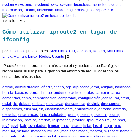
system v
,
systemctl
,
systemd
,
sysv
,
sysvinit
,
tecnologia
,
tecnologias de la
informacion
,
tutorial
,
ubicacion
,
unidades
,
unmask
,
uso
,
zeppelinux
10
Dic 2017
Cómo utilizar iproute2 en lugar de
ifconfig
por
J. Carlos
|
publicado en:
Arch Linux
,
CLI
,
Consola
,
Debian
,
Kali Linux
,
Linux
,
Manjaro Linux
,
Redes
,
Ubuntu
|
2
IProute2 es una herramienta más completa y moderna que ifconfig, se
recomienda su uso para la gestión del entorno de red. Tutorial con los
comandos más usados.
activar
,
administracion
,
añadir
,
ancho
,
arp
,
arp cache
,
arpd
,
asignar
,
balanceo
,
banda
,
basicos
,
borrar
,
bridge
,
bridging
,
cache de rutas
,
cambiar
,
carga
,
comandos
,
como
,
comprobacion
,
comprobar
,
configuración
,
configurar
,
crear
,
ctstat
,
de
,
debian
,
defecto
,
desactivar
,
desconectar
,
devlink
,
direcciones
,
dispositivos
,
eliminar
,
en
,
encaminamiento
,
enrutamiento
,
entorno
,
entrada
,
escucha
,
estadisticas
,
funcionalidades
,
genl
,
gestión
,
gestionar
,
ifconfig
,
información
,
instalar
,
interfaz
,
IP
,
ipmaddr
,
iproute2
,
iproute2 suite
,
iptunnel
,
ipv4
,
ipv6
,
kali
,
levantados
,
limpiar
,
linux
,
listado
,
listar
,
lnstat
,
lugar
,
mac
,
manual
,
metodo
,
metodos
,
mii-tool
,
modificar
,
modo
,
mostrar
,
multicast
,
nameif
,
net-tools
,
netstat
,
nombres
,
nstat
,
paquete
,
parametros
,
plipconfig
,
por
,