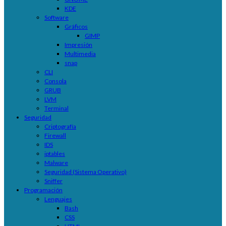
KDE
Software
Gráficos
GIMP
Impresión
Multimedia
snap
CLI
Consola
GRUB
LVM
Terminal
Seguridad
Criptografía
Firewall
IDS
iptables
Malware
Seguridad (Sistema Operativo)
Sniffer
Programación
Lenguajes
Bash
CSS