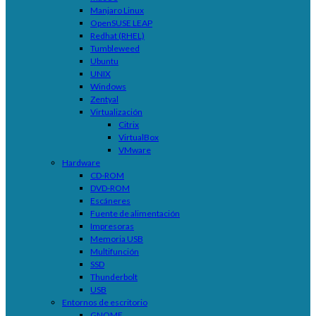
Manjaro Linux
OpenSUSE LEAP
Redhat (RHEL)
Tumbleweed
Ubuntu
UNIX
Windows
Zentyal
Virtualización
Citrix
VirtualBox
VMware
Hardware
CD-ROM
DVD-ROM
Escáneres
Fuente de alimentación
Impresoras
Memoria USB
Multifunción
SSD
Thunderbolt
USB
Entornos de escritorio
GNOME