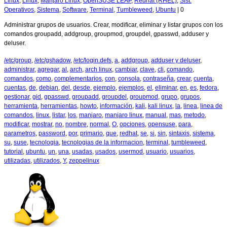
Linux
,
Linux
,
Manjaro Linux
,
OpenSUSE LEAP
,
Redhat (RHEL)
,
Sist.
Operativos
,
Sistema
,
Software
,
Terminal
,
Tumbleweed
,
Ubuntu
|
0
Administrar grupos de usuarios. Crear, modificar, eliminar y listar grupos con los
comandos groupadd, addgroup, groupmod, groupdel, gpasswd, adduser y
deluser.
/etc/group
,
/etc/gshadow
,
/etc/login.defs
,
a
,
addgroup
,
adduser y deluser
,
administrar
,
agregar
,
al
,
arch
,
arch linux
,
cambiar
,
clave
,
cli
,
comando
,
comandos
,
como
,
complementarios
,
con
,
consola
,
contraseña
,
crear
,
cuenta
,
cuentas
,
de
,
debian
,
del
,
desde
,
ejemplo
,
ejemplos
,
el
,
eliminar
,
en
,
es
,
fedora
,
gestionar
,
gid
,
gpasswd
,
groupadd
,
groupdel
,
groupmod
,
grupo
,
grupos
,
herramienta
,
herramientas
,
howto
,
información
,
kali
,
kali linux
,
la
,
linea
,
linea de
comandos
,
linux
,
listar
,
los
,
manjaro
,
manjaro linux
,
manual
,
mas
,
metodo
,
modificar
,
mostrar
,
no
,
nombre
,
normal
,
O
,
opciones
,
opensuse
,
para
,
parametros
,
password
,
por
,
primario
,
que
,
redhat
,
se
,
si
,
sin
,
sintaxis
,
sistema
,
su
,
suse
,
tecnologia
,
tecnologias de la informacion
,
terminal
,
tumbleweed
,
tutorial
,
ubuntu
,
un
,
una
,
usadas
,
usados
,
usermod
,
usuario
,
usuarios
,
utilizadas
,
utilizados
,
Y
,
zeppelinux