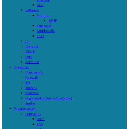
KDE
Software
Gráficos
GIMP
Impresión
Multimedia
snap
CLI
Consola
GRUB
LVM
Terminal
Seguridad
Criptografía
Firewall
IDS
iptables
Malware
Seguridad (Sistema Operativo)
Sniffer
Programación
Lenguajes
Bash
CSS