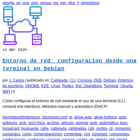
ubuntu
,
un
,
una
,
unix
,
versus
,
via
,
vpn
,
xfce
,
Y
,
zeppelinux
14
Abr 2020
Entorno de red: configuracion desde una
terminal en Debian
por
J. Carlos
|
publicado en:
Cableado
,
CLI
,
Consola
,
DEB
,
Debian
,
Entornos
de escritorio
,
GNOME
,
KDE
,
Linux
,
Redes
,
Sist. Operativos
,
Terminal
,
Ubuntu
,
WiFi
|
0
Cómo configurar el entorno de red mediante el uso de una terminal (CLI,
comand line interface). Métodos manual y automático (DHCP)
/etc/network/interfaces
,
/etc/resolv.conf
,
al
,
allow-auto
,
allow-hotplug
,
ante
,
antiguos
,
arch
,
arch linux
,
archivo
,
articulo
,
asignar
,
auto
,
automática
,
bajo
,
broadcast
,
busqueda
,
cabe
,
cableada
,
cableadas
,
cdir
,
centos
,
cli
,
comando
,
comandos
,
como
,
comprobaciones
,
comprobar
,
con
,
conexion
,
conexiones
,
configuración
,
configurar
,
conocer
,
consola
,
contra
,
de
,
debian
,
del
,
desde
,