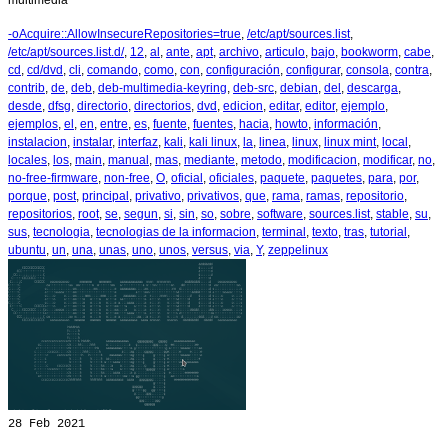
multimedia
-oAcquire::AllowInsecureRepositories=true
,
/etc/apt/sources.list
,
/etc/apt/sources.list.d/
,
12
,
al
,
ante
,
apt
,
archivo
,
articulo
,
bajo
,
bookworm
,
cabe
,
cd
,
cd/dvd
,
cli
,
comando
,
como
,
con
,
configuración
,
configurar
,
consola
,
contra
,
contrib
,
de
,
deb
,
deb-multimedia-keyring
,
deb-src
,
debian
,
del
,
descarga
,
desde
,
dfsg
,
directorio
,
directorios
,
dvd
,
edicion
,
editar
,
editor
,
ejemplo
,
ejemplos
,
el
,
en
,
entre
,
es
,
fuente
,
fuentes
,
hacia
,
howto
,
información
,
instalacion
,
instalar
,
interfaz
,
kali
,
kali linux
,
la
,
linea
,
linux
,
linux mint
,
local
,
locales
,
los
,
main
,
manual
,
mas
,
mediante
,
metodo
,
modificacion
,
modificar
,
no
,
no-free-firmware
,
non-free
,
O
,
oficial
,
oficiales
,
paquete
,
paquetes
,
para
,
por
,
porque
,
post
,
principal
,
privativo
,
privativos
,
que
,
rama
,
ramas
,
repositorio
,
repositorios
,
root
,
se
,
segun
,
si
,
sin
,
so
,
sobre
,
software
,
sources.list
,
stable
,
su
,
sus
,
tecnologia
,
tecnologias de la informacion
,
terminal
,
texto
,
tras
,
tutorial
,
ubuntu
,
un
,
una
,
unas
,
uno
,
unos
,
versus
,
via
,
Y
,
zeppelinux
28
Feb 2021