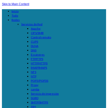
Skip to Main Content
Inicio
Todo
Redes
Servicios de Red
Apache
CIFS/SMB
Control remoto
CUPS
DLNA
DNS
Escáneres
FTP/FTPS
HTTP/HTTPS
IMAP/IMAPS
NFS
NTP
POP3/POP3S
Proxy
samba
Servicio de impresión
SGBD
SMTP/SMTPS
SSH