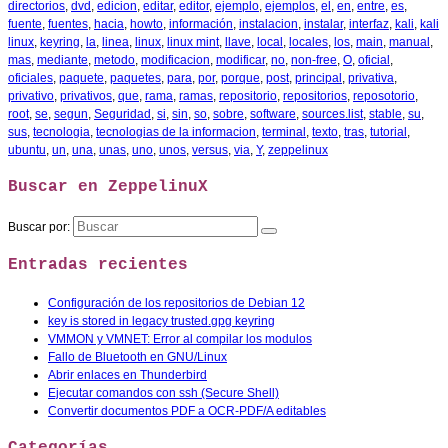
directorios
,
dvd
,
edicion
,
editar
,
editor
,
ejemplo
,
ejemplos
,
el
,
en
,
entre
,
es
,
fuente
,
fuentes
,
hacia
,
howto
,
información
,
instalacion
,
instalar
,
interfaz
,
kali
,
kali
linux
,
keyring
,
la
,
linea
,
linux
,
linux mint
,
llave
,
local
,
locales
,
los
,
main
,
manual
,
mas
,
mediante
,
metodo
,
modificacion
,
modificar
,
no
,
non-free
,
O
,
oficial
,
oficiales
,
paquete
,
paquetes
,
para
,
por
,
porque
,
post
,
principal
,
privativa
,
privativo
,
privativos
,
que
,
rama
,
ramas
,
repositorio
,
repositorios
,
reposotorio
,
root
,
se
,
segun
,
Seguridad
,
si
,
sin
,
so
,
sobre
,
software
,
sources.list
,
stable
,
su
,
sus
,
tecnologia
,
tecnologias de la informacion
,
terminal
,
texto
,
tras
,
tutorial
,
ubuntu
,
un
,
una
,
unas
,
uno
,
unos
,
versus
,
via
,
Y
,
zeppelinux
Buscar en ZeppelinuX
Buscar por:
Entradas recientes
Configuración de los repositorios de Debian 12
key is stored in legacy trusted.gpg keyring
VMMON y VMNET: Error al compilar los modulos
Fallo de Bluetooth en GNU/Linux
Abrir enlaces en Thunderbird
Ejecutar comandos con ssh (Secure Shell)
Convertir documentos PDF a OCR-PDF/A editables