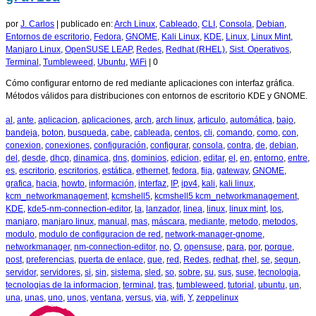
por
J. Carlos
|
publicado en:
Arch Linux
,
Cableado
,
CLI
,
Consola
,
Debian
,
Entornos de escritorio
,
Fedora
,
GNOME
,
Kali Linux
,
KDE
,
Linux
,
Linux Mint
,
Manjaro Linux
,
OpenSUSE LEAP
,
Redes
,
Redhat (RHEL)
,
Sist. Operativos
,
Terminal
,
Tumbleweed
,
Ubuntu
,
WiFi
|
0
Cómo configurar entorno de red mediante aplicaciones con interfaz gráfica.
Métodos válidos para distribuciones con entornos de escritorio KDE y GNOME.
al
,
ante
,
aplicacion
,
aplicaciones
,
arch
,
arch linux
,
articulo
,
automática
,
bajo
,
bandeja
,
boton
,
busqueda
,
cabe
,
cableada
,
centos
,
cli
,
comando
,
como
,
con
,
conexion
,
conexiones
,
configuración
,
configurar
,
consola
,
contra
,
de
,
debian
,
del
,
desde
,
dhcp
,
dinamica
,
dns
,
dominios
,
edicion
,
editar
,
el
,
en
,
entorno
,
entre
,
es
,
escritorio
,
escritorios
,
estática
,
ethernet
,
fedora
,
fija
,
gateway
,
GNOME
,
grafica
,
hacia
,
howto
,
información
,
interfaz
,
IP
,
ipv4
,
kali
,
kali linux
,
kcm_networkmanagement
,
kcmshell5
,
kcmshell5 kcm_networkmanagement
,
KDE
,
kde5-nm-connection-editor
,
la
,
lanzador
,
linea
,
linux
,
linux mint
,
los
,
manjaro
,
manjaro linux
,
manual
,
mas
,
máscara
,
mediante
,
metodo
,
metodos
,
modulo
,
modulo de configuracion de red
,
network-manager-gnome
,
networkmanager
,
nm-connection-editor
,
no
,
O
,
opensuse
,
para
,
por
,
porque
,
post
,
preferencias
,
puerta de enlace
,
que
,
red
,
Redes
,
redhat
,
rhel
,
se
,
segun
,
servidor
,
servidores
,
si
,
sin
,
sistema
,
sled
,
so
,
sobre
,
su
,
sus
,
suse
,
tecnologia
,
tecnologias de la informacion
,
terminal
,
tras
,
tumbleweed
,
tutorial
,
ubuntu
,
un
,
una
,
unas
,
uno
,
unos
,
ventana
,
versus
,
via
,
wifi
,
Y
,
zeppelinux