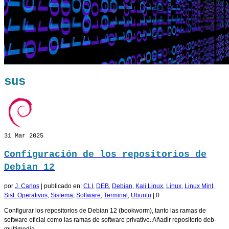
sus
31
Mar 2025
Configuración de los repositorios de
Debian 12
por
J. Carlos
|
publicado en:
CLI
,
DEB
,
Debian
,
Kali Linux
,
Linux
,
Linux Mint
,
Sist. Operativos
,
Sistema
,
Software
,
Terminal
,
Ubuntu
|
0
Configurar los repositorios de Debian 12 (bookworm), tanto las ramas de
software oficial como las ramas de software privativo. Añadir repositorio deb-