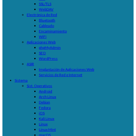
SSL/TLS
WebDAV
Electrónica de Red
Bluetooth
Cableado
Encaminamiento
WiFi
Aplicaciones Web
phpMyAdmin
SEO
WordPress
ASIR
Implantación de Aplicaciones Web
Servicios de Red e Internet
Sistema
Sist. Operativos
Android
Arch Linux
Debian
Fedora
iOS
Kali Linux
Linux
Linux Mint
macOS