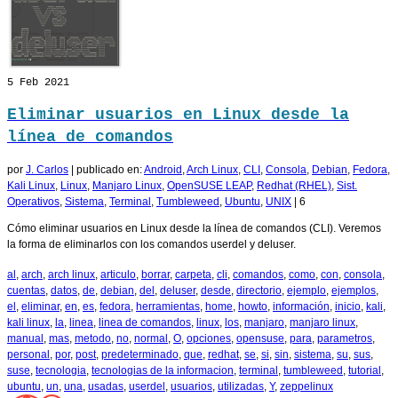
5
Feb 2021
Eliminar usuarios en Linux desde la
línea de comandos
por
J. Carlos
|
publicado en:
Android
,
Arch Linux
,
CLI
,
Consola
,
Debian
,
Fedora
,
Kali Linux
,
Linux
,
Manjaro Linux
,
OpenSUSE LEAP
,
Redhat (RHEL)
,
Sist.
Operativos
,
Sistema
,
Terminal
,
Tumbleweed
,
Ubuntu
,
UNIX
|
6
Cómo eliminar usuarios en Linux desde la línea de comandos (CLI). Veremos
la forma de eliminarlos con los comandos userdel y deluser.
al
,
arch
,
arch linux
,
articulo
,
borrar
,
carpeta
,
cli
,
comandos
,
como
,
con
,
consola
,
cuentas
,
datos
,
de
,
debian
,
del
,
deluser
,
desde
,
directorio
,
ejemplo
,
ejemplos
,
el
,
eliminar
,
en
,
es
,
fedora
,
herramientas
,
home
,
howto
,
información
,
inicio
,
kali
,
kali linux
,
la
,
linea
,
linea de comandos
,
linux
,
los
,
manjaro
,
manjaro linux
,
manual
,
mas
,
metodo
,
no
,
normal
,
O
,
opciones
,
opensuse
,
para
,
parametros
,
personal
,
por
,
post
,
predeterminado
,
que
,
redhat
,
se
,
si
,
sin
,
sistema
,
su
,
sus
,
suse
,
tecnologia
,
tecnologias de la informacion
,
terminal
,
tumbleweed
,
tutorial
,
ubuntu
,
un
,
una
,
usadas
,
userdel
,
usuarios
,
utilizadas
,
Y
,
zeppelinux