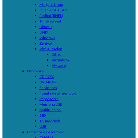
Manjaro Linux
OpenSUSE LEAP
Redhat (RHEL)
Tumbleweed
Ubuntu
UNIX
Windows
Zentyal
Virtualización
Citrix
VirtualBox
VMware
Hardware
CD-ROM
DVD-ROM
Escáneres
Fuente de alimentación
Impresoras
Memoria USB
Multifunción
SSD
Thunderbolt
USB
Entornos de escritorio
GNOME