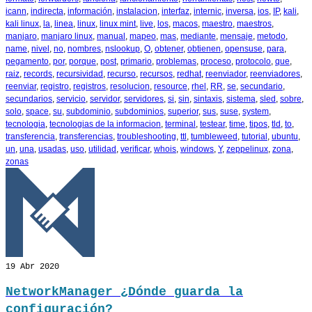
icann
,
indirecta
,
información
,
instalacion
,
interfaz
,
internic
,
inversa
,
ios
,
IP
,
kali
,
kali linux
,
la
,
linea
,
linux
,
linux mint
,
live
,
los
,
macos
,
maestro
,
maestros
,
manjaro
,
manjaro linux
,
manual
,
mapeo
,
mas
,
mediante
,
mensaje
,
metodo
,
name
,
nivel
,
no
,
nombres
,
nslookup
,
O
,
obtener
,
obtienen
,
opensuse
,
para
,
pegamento
,
por
,
porque
,
post
,
primario
,
problemas
,
proceso
,
protocolo
,
que
,
raiz
,
records
,
recursividad
,
recurso
,
recursos
,
redhat
,
reenviador
,
reenviadores
,
reenviar
,
registro
,
registros
,
resolucion
,
resource
,
rhel
,
RR
,
se
,
secundario
,
secundarios
,
servicio
,
servidor
,
servidores
,
si
,
sin
,
sintaxis
,
sistema
,
sled
,
sobre
,
solo
,
space
,
su
,
subdominio
,
subdominios
,
superior
,
sus
,
suse
,
system
,
tecnologia
,
tecnologias de la informacion
,
terminal
,
testear
,
time
,
tipos
,
tld
,
to
,
transferencia
,
transferencias
,
troubleshooting
,
ttl
,
tumbleweed
,
tutorial
,
ubuntu
,
un
,
una
,
usadas
,
uso
,
utilidad
,
verificar
,
whois
,
windows
,
Y
,
zeppelinux
,
zona
,
zonas
19
Abr 2020
NetworkManager ¿Dónde guarda la
configuración?