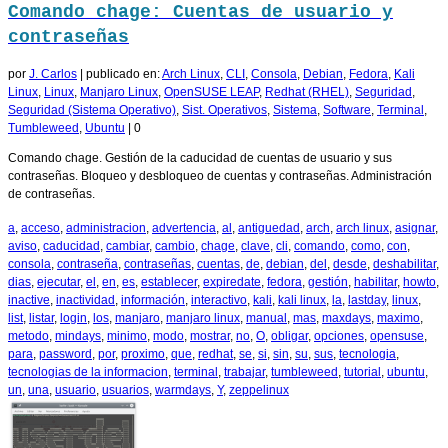
Comando chage: Cuentas de usuario y
contraseñas
por
J. Carlos
|
publicado en:
Arch Linux
,
CLI
,
Consola
,
Debian
,
Fedora
,
Kali
Linux
,
Linux
,
Manjaro Linux
,
OpenSUSE LEAP
,
Redhat (RHEL)
,
Seguridad
,
Seguridad (Sistema Operativo)
,
Sist. Operativos
,
Sistema
,
Software
,
Terminal
,
Tumbleweed
,
Ubuntu
|
0
Comando chage. Gestión de la caducidad de cuentas de usuario y sus
contraseñas. Bloqueo y desbloqueo de cuentas y contraseñas. Administración
de contraseñas.
a
,
acceso
,
administracion
,
advertencia
,
al
,
antiguedad
,
arch
,
arch linux
,
asignar
,
aviso
,
caducidad
,
cambiar
,
cambio
,
chage
,
clave
,
cli
,
comando
,
como
,
con
,
consola
,
contraseña
,
contraseñas
,
cuentas
,
de
,
debian
,
del
,
desde
,
deshabilitar
,
dias
,
ejecutar
,
el
,
en
,
es
,
establecer
,
expiredate
,
fedora
,
gestión
,
habilitar
,
howto
,
inactive
,
inactividad
,
información
,
interactivo
,
kali
,
kali linux
,
la
,
lastday
,
linux
,
list
,
listar
,
login
,
los
,
manjaro
,
manjaro linux
,
manual
,
mas
,
maxdays
,
maximo
,
metodo
,
mindays
,
minimo
,
modo
,
mostrar
,
no
,
O
,
obligar
,
opciones
,
opensuse
,
para
,
password
,
por
,
proximo
,
que
,
redhat
,
se
,
si
,
sin
,
su
,
sus
,
tecnologia
,
tecnologias de la informacion
,
terminal
,
trabajar
,
tumbleweed
,
tutorial
,
ubuntu
,
un
,
una
,
usuario
,
usuarios
,
warmdays
,
Y
,
zeppelinux