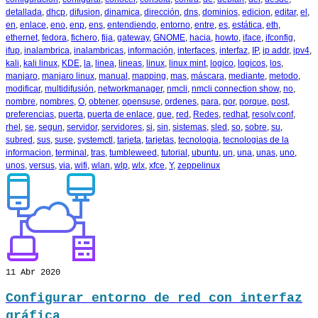
detallada
,
dhcp
,
difusion
,
dinamica
,
dirección
,
dns
,
dominios
,
edicion
,
editar
,
el
,
en
,
enlace
,
eno
,
enp
,
ens
,
entendiendo
,
entorno
,
entre
,
es
,
estática
,
eth
,
ethernet
,
fedora
,
fichero
,
fija
,
gateway
,
GNOME
,
hacia
,
howto
,
iface
,
ifconfig
,
ifup
,
inalambrica
,
inalambricas
,
información
,
interfaces
,
interfaz
,
IP
,
ip addr
,
ipv4
,
kali
,
kali linux
,
KDE
,
la
,
linea
,
lineas
,
linux
,
linux mint
,
logico
,
logicos
,
los
,
manjaro
,
manjaro linux
,
manual
,
mapping
,
mas
,
máscara
,
mediante
,
metodo
,
modificar
,
multidifusión
,
networkmanager
,
nmcli
,
nmcli connection show
,
no
,
nombre
,
nombres
,
O
,
obtener
,
opensuse
,
ordenes
,
para
,
por
,
porque
,
post
,
preferencias
,
puerta
,
puerta de enlace
,
que
,
red
,
Redes
,
redhat
,
resolv.conf
,
rhel
,
se
,
segun
,
servidor
,
servidores
,
si
,
sin
,
sistemas
,
sled
,
so
,
sobre
,
su
,
subred
,
sus
,
suse
,
systemctl
,
tarjeta
,
tarjetas
,
tecnologia
,
tecnologias de la
informacion
,
terminal
,
tras
,
tumbleweed
,
tutorial
,
ubuntu
,
un
,
una
,
unas
,
uno
,
unos
,
versus
,
via
,
wifi
,
wlan
,
wlp
,
wlx
,
xfce
,
Y
,
zeppelinux
11
Abr 2020
Configurar entorno de red con interfaz
gráfica