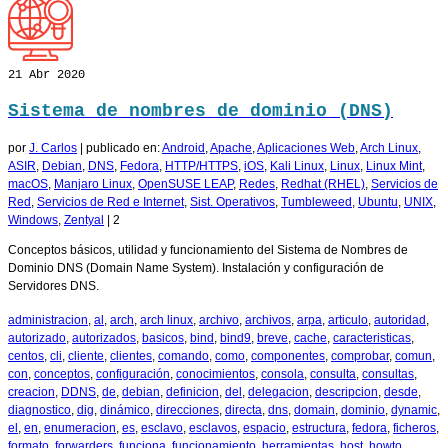
21
Abr 2020
Sistema de nombres de dominio (DNS)
por
J. Carlos
|
publicado en:
Android
,
Apache
,
Aplicaciones Web
,
Arch Linux
,
ASIR
,
Debian
,
DNS
,
Fedora
,
HTTP/HTTPS
,
iOS
,
Kali Linux
,
Linux
,
Linux Mint
,
macOS
,
Manjaro Linux
,
OpenSUSE LEAP
,
Redes
,
Redhat (RHEL)
,
Servicios de
Red
,
Servicios de Red e Internet
,
Sist. Operativos
,
Tumbleweed
,
Ubuntu
,
UNIX
,
Windows
,
Zentyal
|
2
Conceptos básicos, utilidad y funcionamiento del Sistema de Nombres de
Dominio DNS (Domain Name System). Instalación y configuración de
Servidores DNS.
administracion
,
al
,
arch
,
arch linux
,
archivo
,
archivos
,
arpa
,
articulo
,
autoridad
,
autorizado
,
autorizados
,
basicos
,
bind
,
bind9
,
breve
,
cache
,
caracteristicas
,
centos
,
cli
,
cliente
,
clientes
,
comando
,
como
,
componentes
,
comprobar
,
comun
,
con
,
conceptos
,
configuración
,
conocimientos
,
consola
,
consulta
,
consultas
,
creacion
,
DDNS
,
de
,
debian
,
definicion
,
del
,
delegacion
,
descripcion
,
desde
,
diagnostico
,
dig
,
dinámico
,
direcciones
,
directa
,
dns
,
domain
,
dominio
,
dynamic
,
el
,
en
,
enumeracion
,
es
,
esclavo
,
esclavos
,
espacio
,
estructura
,
fedora
,
ficheros
,
formato
,
forwarders
,
funciona
,
funcionamiento
,
herramientas
,
host
,
howto
,