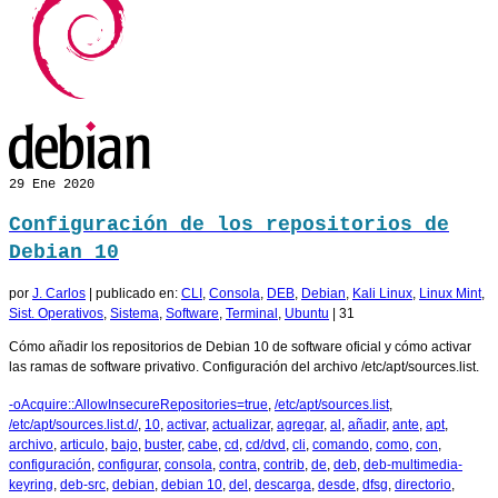
29
Ene 2020
Configuración de los repositorios de
Debian 10
por
J. Carlos
|
publicado en:
CLI
,
Consola
,
DEB
,
Debian
,
Kali Linux
,
Linux Mint
,
Sist. Operativos
,
Sistema
,
Software
,
Terminal
,
Ubuntu
|
31
Cómo añadir los repositorios de Debian 10 de software oficial y cómo activar
las ramas de software privativo. Configuración del archivo /etc/apt/sources.list.
-oAcquire::AllowInsecureRepositories=true
,
/etc/apt/sources.list
,
/etc/apt/sources.list.d/
,
10
,
activar
,
actualizar
,
agregar
,
al
,
añadir
,
ante
,
apt
,
archivo
,
articulo
,
bajo
,
buster
,
cabe
,
cd
,
cd/dvd
,
cli
,
comando
,
como
,
con
,
configuración
,
configurar
,
consola
,
contra
,
contrib
,
de
,
deb
,
deb-multimedia-
keyring
,
deb-src
,
debian
,
debian 10
,
del
,
descarga
,
desde
,
dfsg
,
directorio
,