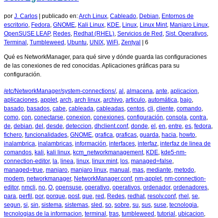
por
J. Carlos
|
publicado en:
Arch Linux
,
Cableado
,
Debian
,
Entornos de
escritorio
,
Fedora
,
GNOME
,
Kali Linux
,
KDE
,
Linux
,
Linux Mint
,
Manjaro Linux
,
OpenSUSE LEAP
,
Redes
,
Redhat (RHEL)
,
Servicios de Red
,
Sist. Operativos
,
Terminal
,
Tumbleweed
,
Ubuntu
,
UNIX
,
WiFi
,
Zentyal
|
6
Qué es NetworkManager, para qué sirve y dónde guarda las configuraciones
de las conexiones de red conocidas. Aplicaciones gráficas para su
configuración.
/etc/NetworkManager/system-connections/
,
al
,
almacena
,
ante
,
aplicacion
,
aplicaciones
,
applet
,
arch
,
arch linux
,
archivo
,
articulo
,
automática
,
bajo
,
basado
,
basados
,
cabe
,
cableada
,
cableadas
,
centos
,
cli
,
cliente
,
comando
,
como
,
con
,
conectarse
,
conexion
,
conexiones
,
configuración
,
consola
,
contra
,
de
,
debian
,
del
,
desde
,
deteccion
,
dhclient.conf
,
donde
,
el
,
en
,
entre
,
es
,
fedora
,
fichero
,
funcionalidades
,
GNOME
,
grafica
,
graficas
,
guarda
,
hacia
,
howto
,
inalambrica
,
inalambricas
,
información
,
interfaces
,
interfaz
,
interfaz de linea de
comandos
,
kali
,
kali linux
,
kcm_networkmanagement
,
KDE
,
kde5-nm-
connection-editor
,
la
,
linea
,
linux
,
linux mint
,
los
,
managed=false
,
managed=true
,
manjaro
,
manjaro linux
,
manual
,
mas
,
mediante
,
metodo
,
modem
,
networkmanager
,
NetworkManager.conf
,
nm-applet
,
nm-connection-
editor
,
nmcli
,
no
,
O
,
opensuse
,
operativo
,
operativos
,
ordenador
,
ordenadores
,
para
,
perfil
,
por
,
porque
,
post
,
que
,
red
,
Redes
,
redhat
,
resolv.conf
,
rhel
,
se
,
segun
,
si
,
sin
,
sistema
,
sistemas
,
sled
,
so
,
sobre
,
su
,
sus
,
suse
,
tecnologia
,
tecnologias de la informacion
,
terminal
,
tras
,
tumbleweed
,
tutorial
,
ubicacion
,