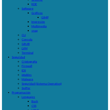
KDE
Software
Gráficos
GIMP
Impresión
Multimedia
snap
CLI
Consola
GRUB
LVM
Terminal
Seguridad
Criptografía
Firewall
IDS
iptables
Malware
Seguridad (Sistema Operativo)
Sniffer
Programación
Lenguajes
Bash
CSS