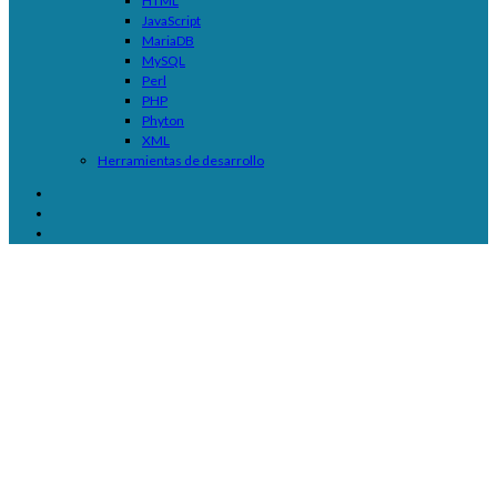
HTML
JavaScript
MariaDB
MySQL
Perl
PHP
Phyton
XML
Herramientas de desarrollo