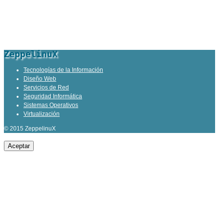
ZeppelinuX
Tecnologías de la Información
Diseño Web
Servicios de Red
Seguridad Informática
Sistemas Operativos
Virtualización
© 2015 ZeppelinuX
Aceptar