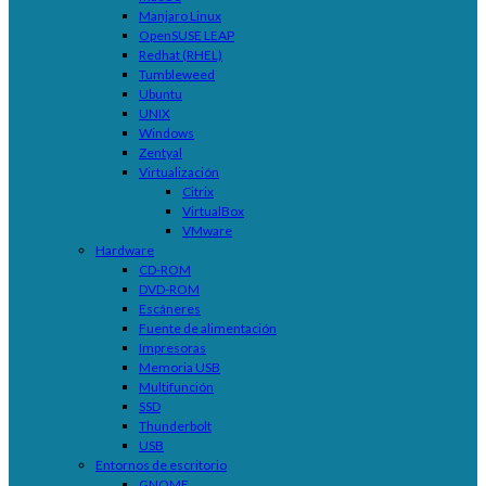
Manjaro Linux
OpenSUSE LEAP
Redhat (RHEL)
Tumbleweed
Ubuntu
UNIX
Windows
Zentyal
Virtualización
Citrix
VirtualBox
VMware
Hardware
CD-ROM
DVD-ROM
Escáneres
Fuente de alimentación
Impresoras
Memoria USB
Multifunción
SSD
Thunderbolt
USB
Entornos de escritorio
GNOME