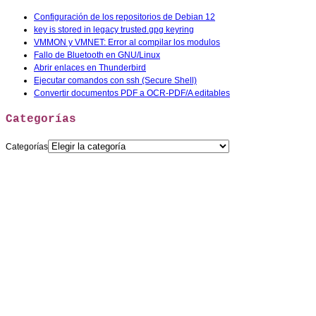
Configuración de los repositorios de Debian 12
key is stored in legacy trusted.gpg keyring
VMMON y VMNET: Error al compilar los modulos
Fallo de Bluetooth en GNU/Linux
Abrir enlaces en Thunderbird
Ejecutar comandos con ssh (Secure Shell)
Convertir documentos PDF a OCR-PDF/A editables
Categorías
Categorías