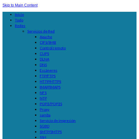
Skip to Main Content
Inicio
Todo
Redes
Servicios de Red
Apache
CIFS/SMB
Control remoto
CUPS
DLNA
DNS
Escáneres
FTP/FTPS
HTTP/HTTPS
IMAP/IMAPS
NFS
NTP
POP3/POP3S
Proxy
samba
Servicio de impresión
SGBD
SMTP/SMTPS
SSH