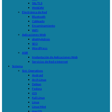
SSL/TLS
WebDAV
Electrónica de Red
Bluetooth
Cableado
Encaminamiento
WiFi
Aplicaciones Web
phpMyAdmin
SEO
WordPress
ASIR
Implantación de Aplicaciones Web
Servicios de Red e Internet
Sistema
Sist. Operativos
Android
Arch Linux
Debian
Fedora
iOS
Kali Linux
Linux
Linux Mint
macOS