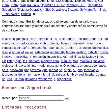
por
J. Carlos
|
publicado en:
Arch Linux
,
CLI
,
Consola
,
Debian
,
Fedora
,
Kali
Linux
,
Linux
,
Manjaro Linux
,
OpenSUSE LEAP
,
Redhat (RHEL)
,
Seguridad
,
Seguridad (Sistema Operativo)
,
Sist. Operativos
,
Sistema
,
Software
,
Terminal
,
Tumbleweed
,
Ubuntu
|
0
Comando chage. Gestión de la caducidad de cuentas de usuario y sus
contraseñas. Bloqueo y desbloqueo de cuentas y contraseñas. Administración
de contraseñas.
a
,
acceso
,
administracion
,
advertencia
,
al
,
antiguedad
,
arch
,
arch linux
,
asignar
,
aviso
,
caducidad
,
cambiar
,
cambio
,
chage
,
clave
,
cli
,
comando
,
como
,
con
,
consola
,
contraseña
,
contraseñas
,
cuentas
,
de
,
debian
,
del
,
desde
,
deshabilitar
,
dias
,
ejecutar
,
el
,
en
,
es
,
establecer
,
expiredate
,
fedora
,
gestión
,
habilitar
,
howto
,
inactive
,
inactividad
,
información
,
interactivo
,
kali
,
kali linux
,
la
,
lastday
,
linux
,
list
,
listar
,
login
,
los
,
manjaro
,
manjaro linux
,
manual
,
mas
,
maxdays
,
maximo
,
metodo
,
mindays
,
minimo
,
modo
,
mostrar
,
no
,
O
,
obligar
,
opciones
,
opensuse
,
para
,
password
,
por
,
proximo
,
que
,
redhat
,
se
,
si
,
sin
,
su
,
sus
,
tecnologia
,
tecnologias de la informacion
,
terminal
,
trabajar
,
tumbleweed
,
tutorial
,
ubuntu
,
un
,
una
,
usuario
,
usuarios
,
warmdays
,
Y
,
zeppelinux
Buscar en ZeppelinuX
Buscar por:
Entradas recientes