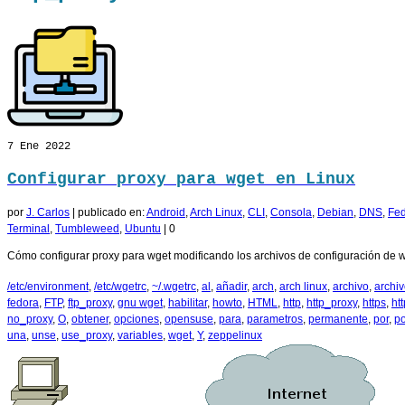
7
Ene 2022
Configurar proxy para wget en Linux
por
J. Carlos
|
publicado en:
Android
,
Arch Linux
,
CLI
,
Consola
,
Debian
,
DNS
,
Fe
Terminal
,
Tumbleweed
,
Ubuntu
|
0
Cómo configurar proxy para wget modificando los archivos de configuración de 
/etc/environment
,
/etc/wgetrc
,
~/.wgetrc
,
al
,
añadir
,
arch
,
arch linux
,
archivo
,
archi
fedora
,
FTP
,
ftp_proxy
,
gnu wget
,
habilitar
,
howto
,
HTML
,
http
,
http_proxy
,
https
,
ht
no_proxy
,
O
,
obtener
,
opciones
,
opensuse
,
para
,
parametros
,
permanente
,
por
,
po
una
,
unse
,
use_proxy
,
variables
,
wget
,
Y
,
zeppelinux