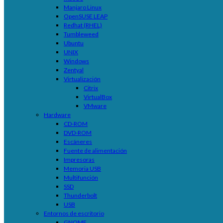
Manjaro Linux
OpenSUSE LEAP
Redhat (RHEL)
Tumbleweed
Ubuntu
UNIX
Windows
Zentyal
Virtualización
Citrix
VirtualBox
VMware
Hardware
CD-ROM
DVD-ROM
Escáneres
Fuente de alimentación
Impresoras
Memoria USB
Multifunción
SSD
Thunderbolt
USB
Entornos de escritorio
GNOME