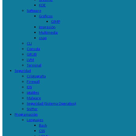
KDE
Software
Gráficos
GIMP
Impresión
Multimedia
snap
CLI
Consola
GRUB
LVM
Terminal
Seguridad
Criptografía
Firewall
IDS
iptables
Malware
Seguridad (Sistema Operativo)
Sniffer
Programación
Lenguajes
Bash
CSS