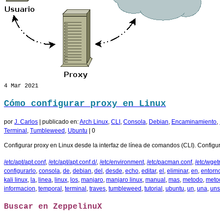
4
Mar 2021
Cómo configurar proxy en Linux
por
J. Carlos
|
publicado en:
Arch Linux
,
CLI
,
Consola
,
Debian
,
Encaminamiento
,
Terminal
,
Tumbleweed
,
Ubuntu
|
0
Configurar proxy en Linux desde la interfaz de línea de comandos (CLI). Configur
/etc/apt/apt.conf
,
/etc/apt/apt.conf.d/
,
/etc/environment
,
/etc/pacman.conf
,
/etc/wget
configurarlo
,
consola
,
de
,
debian
,
del
,
desde
,
echo
,
editar
,
el
,
eliminar
,
en
,
entorn
kali linux
,
la
,
linea
,
linux
,
los
,
manjaro
,
manjaro linux
,
manual
,
mas
,
metodo
,
meto
informacion
,
temporal
,
terminal
,
traves
,
tumbleweed
,
tutorial
,
ubuntu
,
un
,
una
,
uns
Buscar en ZeppelinuX