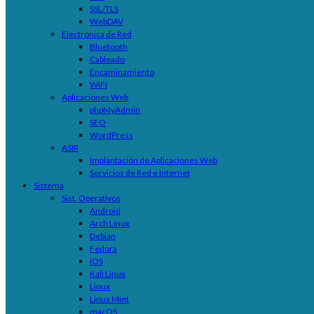
SSL/TLS
WebDAV
Electrónica de Red
Bluetooth
Cableado
Encaminamiento
WiFi
Aplicaciones Web
phpMyAdmin
SEO
WordPress
ASIR
Implantación de Aplicaciones Web
Servicios de Red e Internet
Sistema
Sist. Operativos
Android
Arch Linux
Debian
Fedora
iOS
Kali Linux
Linux
Linux Mint
macOS