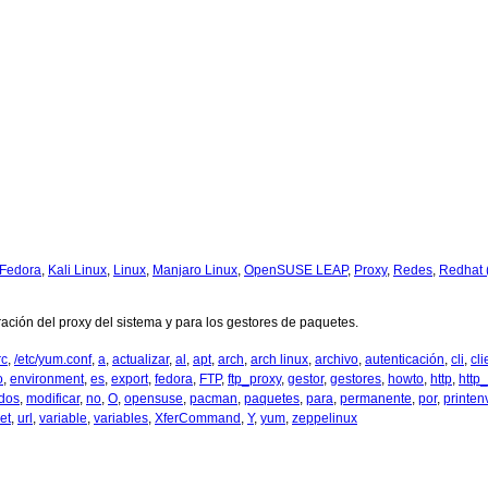
Fedora
,
Kali Linux
,
Linux
,
Manjaro Linux
,
OpenSUSE LEAP
,
Proxy
,
Redes
,
Redhat
ación del proxy del sistema y para los gestores de paquetes.
rc
,
/etc/yum.conf
,
a
,
actualizar
,
al
,
apt
,
arch
,
arch linux
,
archivo
,
autenticación
,
cli
,
cli
o
,
environment
,
es
,
export
,
fedora
,
FTP
,
ftp_proxy
,
gestor
,
gestores
,
howto
,
http
,
http
dos
,
modificar
,
no
,
O
,
opensuse
,
pacman
,
paquetes
,
para
,
permanente
,
por
,
printen
et
,
url
,
variable
,
variables
,
XferCommand
,
Y
,
yum
,
zeppelinux