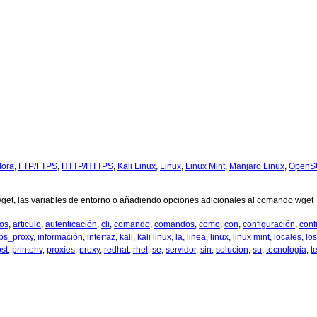
dora
,
FTP/FTPS
,
HTTP/HTTPS
,
Kali Linux
,
Linux
,
Linux Mint
,
Manjaro Linux
,
OpenS
wget, las variables de entorno o añadiendo opciones adicionales al comando wget
vos
,
articulo
,
autenticación
,
cli
,
comando
,
comandos
,
como
,
con
,
configuración
,
conf
tps_proxy
,
información
,
interfaz
,
kali
,
kali linux
,
la
,
linea
,
linux
,
linux mint
,
locales
,
los
st
,
printenv
,
proxies
,
proxy
,
redhat
,
rhel
,
se
,
servidor
,
sin
,
solucion
,
su
,
tecnologia
,
t