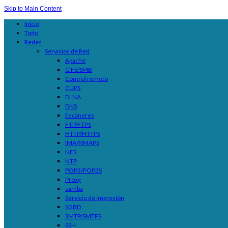
Skip to Main Content
Inicio
Todo
Redes
Servicios de Red
Apache
CIFS/SMB
Control remoto
CUPS
DLNA
DNS
Escáneres
FTP/FTPS
HTTP/HTTPS
IMAP/IMAPS
NFS
NTP
POP3/POP3S
Proxy
samba
Servicio de impresión
SGBD
SMTP/SMTPS
SSH