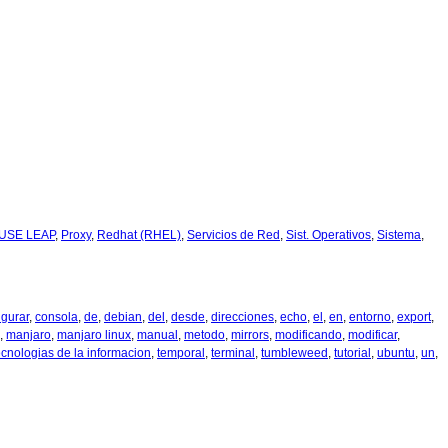
USE LEAP
,
Proxy
,
Redhat (RHEL)
,
Servicios de Red
,
Sist. Operativos
,
Sistema
,
igurar
,
consola
,
de
,
debian
,
del
,
desde
,
direcciones
,
echo
,
el
,
en
,
entorno
,
export
,
,
manjaro
,
manjaro linux
,
manual
,
metodo
,
mirrors
,
modificando
,
modificar
,
ecnologias de la informacion
,
temporal
,
terminal
,
tumbleweed
,
tutorial
,
ubuntu
,
un
,