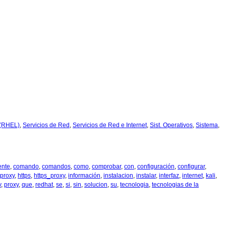
 (RHEL)
,
Servicios de Red
,
Servicios de Red e Internet
,
Sist. Operativos
,
Sistema
,
ente
,
comando
,
comandos
,
como
,
comprobar
,
con
,
configuración
,
configurar
,
_proxy
,
https
,
https_proxy
,
información
,
instalacion
,
instalar
,
interfaz
,
internet
,
kali
,
v
,
proxy
,
que
,
redhat
,
se
,
si
,
sin
,
solucion
,
su
,
tecnologia
,
tecnologias de la