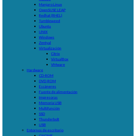
Manjaro Linux
OpenSUSE LEAP
Redhat (RHEL)
Tumbleweed
Ubuntu
UNIX
Windows
Zentyal
Virtualización
Citrix
VirtualBox
VMware
Hardware
CD-ROM
DVD-ROM
Escáneres
Fuente de alimentación
Impresoras
Memoria USB
Multifunción
SSD
Thunderbolt
USB
Entornos de escritorio
GNOME