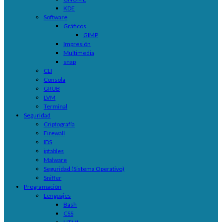
KDE
Software
Gráficos
GIMP
Impresión
Multimedia
snap
CLI
Consola
GRUB
LVM
Terminal
Seguridad
Criptografía
Firewall
IDS
iptables
Malware
Seguridad (Sistema Operativo)
Sniffer
Programación
Lenguajes
Bash
CSS