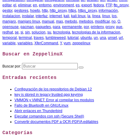
editar
,
el
,
eliminar
,
en
,
entorno
,
environment
,
es
,
export
,
fedora
,
FTP
,
ftp_proxy
,
gestor
,
gestores
,
howto
,
http
,
http_proxy
,
https
,
https_proxy
,
información
,
instalacion
,
instalar
,
interfaz
,
internet
,
kali
,
kali linux
,
la
,
linea
,
linux
,
los
,
manjaro
,
manjaro linux
,
manual
,
mas
,
metodo
,
metodos
,
modificar
,
no
,
O
,
opensuse
,
pacman
,
paquetes
,
para
,
permanente
,
por
,
printenv
,
proxy
,
que
,
redhat
,
se
,
si
,
sin
,
solucion
,
su
,
tecnologia
,
tecnologias de la informacion
,
temporal
,
terminal
,
traves
,
tumbleweed
,
tutorial
,
ubuntu
,
un
,
una
,
unset
,
url
,
variable
,
variables
,
XferCommand
,
Y
,
yum
,
zeppelinux
Buscar en ZeppelinuX
Buscar por:
Entradas recientes
Configuración de los repositorios de Debian 12
key is stored in legacy trusted.gpg keyring
VMMON y VMNET: Error al compilar los modulos
Fallo de Bluetooth en GNU/Linux
Abrir enlaces en Thunderbird
Ejecutar comandos con ssh (Secure Shell)
Convertir documentos PDF a OCR-PDF/A editables
Categorías