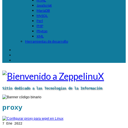
HTML
JavaScript
MariaDB
MySQL
Perl
PHP
Phyton
XML
Herramientas de desarrollo
Sitio dedicado a las Tecnologías de la Información
proxy
7
Ene 2022