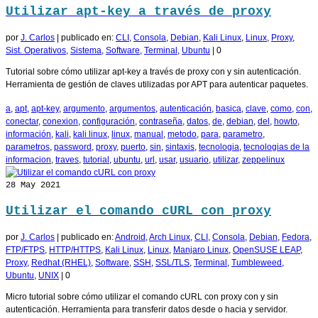
Utilizar apt-key a través de proxy
por
J. Carlos
|
publicado en:
CLI
,
Consola
,
Debian
,
Kali Linux
,
Linux
,
Proxy
,
Sist. Operativos
,
Sistema
,
Software
,
Terminal
,
Ubuntu
|
0
Tutorial sobre cómo utilizar apt-key a través de proxy con y sin autenticación.
Herramienta de gestión de claves utilizadas por APT para autenticar paquetes.
a
,
apt
,
apt-key
,
argumento
,
argumentos
,
autenticación
,
basica
,
clave
,
como
,
con
,
conectar
,
conexion
,
configuración
,
contraseña
,
datos
,
de
,
debian
,
del
,
howto
,
información
,
kali
,
kali linux
,
linux
,
manual
,
metodo
,
para
,
parametro
,
parametros
,
password
,
proxy
,
puerto
,
sin
,
sintaxis
,
tecnologia
,
tecnologias de la
informacion
,
traves
,
tutorial
,
ubuntu
,
url
,
usar
,
usuario
,
utilizar
,
zeppelinux
28
May 2021
Utilizar el comando cURL con proxy
por
J. Carlos
|
publicado en:
Android
,
Arch Linux
,
CLI
,
Consola
,
Debian
,
Fedora
,
FTP/FTPS
,
HTTP/HTTPS
,
Kali Linux
,
Linux
,
Manjaro Linux
,
OpenSUSE LEAP
,
Proxy
,
Redhat (RHEL)
,
Software
,
SSH
,
SSL/TLS
,
Terminal
,
Tumbleweed
,
Ubuntu
,
UNIX
|
0
Micro tutorial sobre cómo utilizar el comando cURL con proxy con y sin
autenticación. Herramienta para transferir datos desde o hacia y servidor.