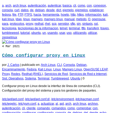
a
,
arch
,
arch linux
,
autenticación
,
autenticar
,
basica
,
cli
,
como
,
con
,
conexion
,
consola
,
curl
,
datos
,
de
,
debian
,
desde
,
dict
,
ejemplo
,
ejemplos
,
establecer
,
fedora
,
file
,
FTP
,
FTPS
,
hacia
,
herramienta
,
howto
,
http
,
https
,
información
,
kali
,
kali linux
,
ldap
,
linux
,
manjaro
,
manjaro linux
,
manual
,
metodo
,
O
,
opensuse
,
para
,
protocolos
,
proxy
,
redhat
,
rhel
,
scp
,
servidor
,
sftp
,
sin
,
sintaxis
,
ssl
,
tecnologia
,
tecnologias de la informacion
,
telnet
,
terminal
,
tftp
,
transferir
,
traves
,
tumbleweed
,
tutorial
,
ubuntu
,
un
,
usando
,
usar
,
uso
,
utilizando
,
utilizar
,
zeppelinux
4
Mar 2021
Cómo configurar proxy en Linux
por
J. Carlos
|
publicado en:
Arch Linux
,
CLI
,
Consola
,
Debian
,
Encaminamiento
,
Fedora
,
Kali Linux
,
Linux
,
Manjaro Linux
,
OpenSUSE LEAP
,
Proxy
,
Redes
,
Redhat (RHEL)
,
Servicios de Red
,
Servicios de Red e Internet
,
Sist. Operativos
,
Sistema
,
Terminal
,
Tumbleweed
,
Ubuntu
|
0
Configurar proxy en Linux desde la interfaz de línea de comandos (CLI).
Configuración del proxy del sistema y para los gestores de paquetes.
/etc/apt/apt.conf
,
/etc/apt/apt.conf.d/
,
/etc/environment
,
/etc/pacman.conf
,
/etc/wgetrc
,
/etc/yum.conf
,
a
,
actualizar
,
al
,
apt
,
arch
,
arch linux
,
archivo
,
autenticación
,
cli
,
cliente
,
comando
,
comandos
,
como
,
comprobar
,
con
,
configuración
,
configurar
,
configurarlo
,
consola
,
de
,
debian
,
del
,
desde
,
echo
,