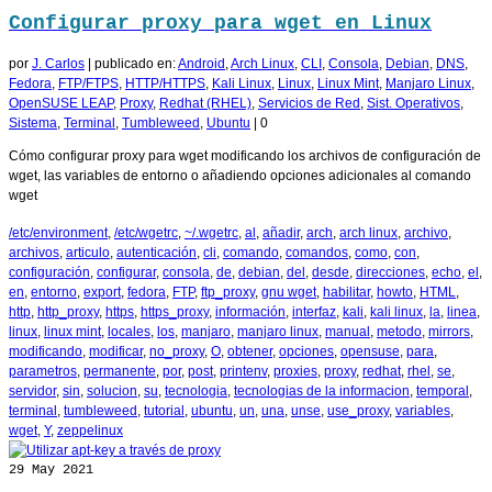
Configurar proxy para wget en Linux
por
J. Carlos
|
publicado en:
Android
,
Arch Linux
,
CLI
,
Consola
,
Debian
,
DNS
,
Fedora
,
FTP/FTPS
,
HTTP/HTTPS
,
Kali Linux
,
Linux
,
Linux Mint
,
Manjaro Linux
,
OpenSUSE LEAP
,
Proxy
,
Redhat (RHEL)
,
Servicios de Red
,
Sist. Operativos
,
Sistema
,
Terminal
,
Tumbleweed
,
Ubuntu
|
0
Cómo configurar proxy para wget modificando los archivos de configuración de
wget, las variables de entorno o añadiendo opciones adicionales al comando
wget
/etc/environment
,
/etc/wgetrc
,
~/.wgetrc
,
al
,
añadir
,
arch
,
arch linux
,
archivo
,
archivos
,
articulo
,
autenticación
,
cli
,
comando
,
comandos
,
como
,
con
,
configuración
,
configurar
,
consola
,
de
,
debian
,
del
,
desde
,
direcciones
,
echo
,
el
,
en
,
entorno
,
export
,
fedora
,
FTP
,
ftp_proxy
,
gnu wget
,
habilitar
,
howto
,
HTML
,
http
,
http_proxy
,
https
,
https_proxy
,
información
,
interfaz
,
kali
,
kali linux
,
la
,
linea
,
linux
,
linux mint
,
locales
,
los
,
manjaro
,
manjaro linux
,
manual
,
metodo
,
mirrors
,
modificando
,
modificar
,
no_proxy
,
O
,
obtener
,
opciones
,
opensuse
,
para
,
parametros
,
permanente
,
por
,
post
,
printenv
,
proxies
,
proxy
,
redhat
,
rhel
,
se
,
servidor
,
sin
,
solucion
,
su
,
tecnologia
,
tecnologias de la informacion
,
temporal
,
terminal
,
tumbleweed
,
tutorial
,
ubuntu
,
un
,
una
,
unse
,
use_proxy
,
variables
,
wget
,
Y
,
zeppelinux
29
May 2021