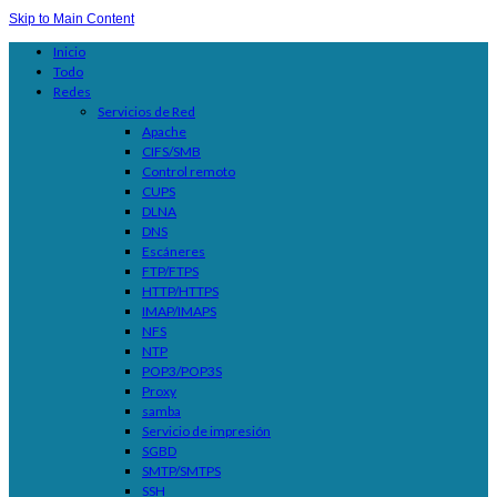
Skip to Main Content
Inicio
Todo
Redes
Servicios de Red
Apache
CIFS/SMB
Control remoto
CUPS
DLNA
DNS
Escáneres
FTP/FTPS
HTTP/HTTPS
IMAP/IMAPS
NFS
NTP
POP3/POP3S
Proxy
samba
Servicio de impresión
SGBD
SMTP/SMTPS
SSH