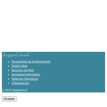
ZeppelinuX
Tecnologías de la Información
Diseño Web
Servicios de Red
Seguridad Informática
Sistemas Operativos
Virtualización
© 2015 ZeppelinuX
Aceptar