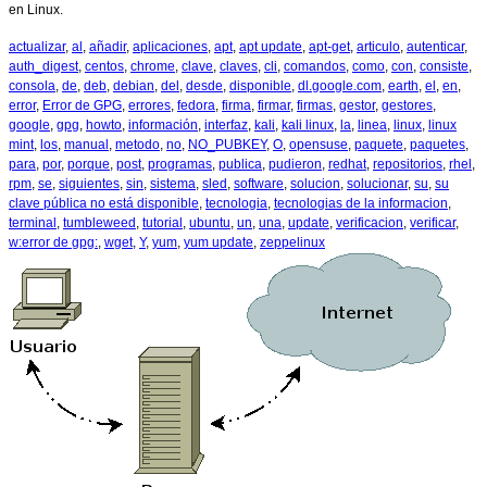
en Linux.
actualizar
,
al
,
añadir
,
aplicaciones
,
apt
,
apt update
,
apt-get
,
articulo
,
autenticar
,
auth_digest
,
centos
,
chrome
,
clave
,
claves
,
cli
,
comandos
,
como
,
con
,
consiste
,
consola
,
de
,
deb
,
debian
,
del
,
desde
,
disponible
,
dl.google.com
,
earth
,
el
,
en
,
error
,
Error de GPG
,
errores
,
fedora
,
firma
,
firmar
,
firmas
,
gestor
,
gestores
,
google
,
gpg
,
howto
,
información
,
interfaz
,
kali
,
kali linux
,
la
,
linea
,
linux
,
linux
mint
,
los
,
manual
,
metodo
,
no
,
NO_PUBKEY
,
O
,
opensuse
,
paquete
,
paquetes
,
para
,
por
,
porque
,
post
,
programas
,
publica
,
pudieron
,
redhat
,
repositorios
,
rhel
,
rpm
,
se
,
siguientes
,
sin
,
sistema
,
sled
,
software
,
solucion
,
solucionar
,
su
,
su
clave pública no está disponible
,
tecnologia
,
tecnologias de la informacion
,
terminal
,
tumbleweed
,
tutorial
,
ubuntu
,
un
,
una
,
update
,
verificacion
,
verificar
,
w:error de gpg:
,
wget
,
Y
,
yum
,
yum update
,
zeppelinux