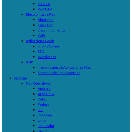
SSL/TLS
WebDAV
Electrónica de Red
Bluetooth
Cableado
Encaminamiento
WiFi
Aplicaciones Web
phpMyAdmin
SEO
WordPress
ASIR
Implantación de Aplicaciones Web
Servicios de Red e Internet
Sistema
Sist. Operativos
Android
Arch Linux
Debian
Fedora
iOS
Kali Linux
Linux
Linux Mint
macOS