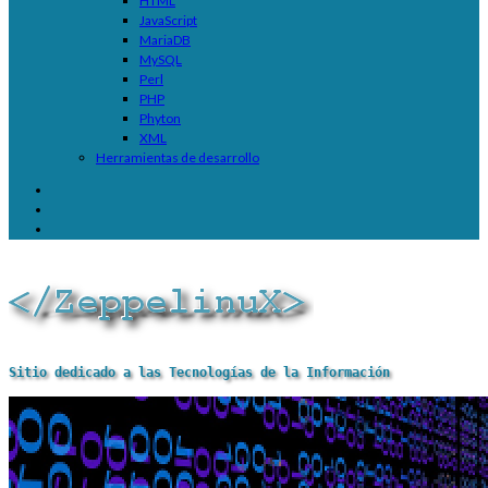
HTML
JavaScript
MariaDB
MySQL
Perl
PHP
Phyton
XML
Herramientas de desarrollo
Sitio dedicado a las Tecnologías de la Información