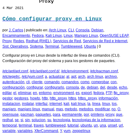
4
Mar 2021
Cómo configurar proxy en Linux
por
J. Carlos
|
publicado en:
Arch Linux
,
CLI
,
Consola
,
Debian
,
Encaminamiento
,
Fedora
,
Kali Linux
,
Linux
,
Manjaro Linux
,
OpenSUSE LEAP
,
Proxy
,
Redes
,
Redhat (RHEL)
,
Servicios de Red
,
Servicios de Red e Internet
,
Sist. Operativos
,
Sistema
,
Terminal
,
Tumbleweed
,
Ubuntu
|
0
Configurar proxy en Linux desde la interfaz de línea de comandos (CLI).
Configuración del proxy del sistema y para los gestores de paquetes.
/etc/apt/apt.conf
,
/etc/apt/apt.conf.d/
,
/etc/environment
,
/etc/pacman.conf
,
/etc/wgetrc
,
/etc/yum.conf
,
a
,
actualizar
,
al
,
apt
,
arch
,
arch linux
,
archivo
,
autenticación
,
cli
,
cliente
,
comando
,
comandos
,
como
,
comprobar
,
con
,
configuración
,
configurar
,
configurarlo
,
consola
,
de
,
debian
,
del
,
desde
,
echo
,
editar
,
el
,
eliminar
,
en
,
entorno
,
environment
,
es
,
export
,
fedora
,
FTP
,
ftp_proxy
,
gestor
,
gestores
,
howto
,
http
,
http_proxy
,
https
,
https_proxy
,
información
,
instalacion
,
instalar
,
interfaz
,
internet
,
kali
,
kali linux
,
la
,
linea
,
linux
,
los
,
manjaro
,
manjaro linux
,
manual
,
mas
,
metodo
,
metodos
,
modificar
,
no
,
O
,
opensuse
,
pacman
,
paquetes
,
para
,
permanente
,
por
,
printenv
,
proxy
,
que
,
redhat
,
se
,
si
,
sin
,
solucion
,
su
,
tecnologia
,
tecnologias de la informacion
,
temporal
,
terminal
,
traves
,
tumbleweed
,
tutorial
,
ubuntu
,
un
,
una
,
unset
,
url
,
variable
,
variables
,
XferCommand
,
Y
,
yum
,
zeppelinux