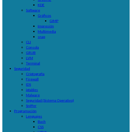
KDE
Software
Gráficos
GIMP
Impresión
Multimedia
snap
CLI
Consola
GRUB
LVM
Terminal
Seguridad
Criptografía
Firewall
IDS
iptables
Malware
Seguridad (Sistema Operativo)
Sniffer
Programación
Lenguajes
Bash
CSS