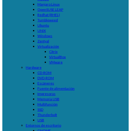
Manjaro Linux
OpenSUSE LEAP
Redhat (RHEL)
Tumbleweed
Ubuntu
UNIX
Windows
Zentyal
Virtualización
Citrix
VirtualBox
VMware
Hardware
CD-ROM
DVD-ROM
Escáneres
Fuente de alimentación
Impresoras
Memoria USB
Multifunción
SSD
Thunderbolt
USB
Entornos de escritorio
GNOME