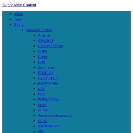
Skip to Main Content
Inicio
Todo
Redes
Servicios de Red
Apache
CIFS/SMB
Control remoto
CUPS
DLNA
DNS
Escáneres
FTP/FTPS
HTTP/HTTPS
IMAP/IMAPS
NFS
NTP
POP3/POP3S
Proxy
samba
Servicio de impresión
SGBD
SMTP/SMTPS
SSH