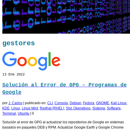
gestores
13
Ene 2022
Solución al Error de GPG – Programas de
Google
por
J. Carlos
|
publicado en:
CLI
,
Consola
,
Debian
,
Fedora
,
GNOME
,
Kali Linux
,
KDE
,
Linux
,
Linux Mint
,
Redhat (RHEL)
,
Sist. Operativos
,
Sistema
,
Software
,
Terminal
,
Ubuntu
|
0
Solución al error de GPG al actualizar los repositorios de Google en sistemas
basados en paquetes DEB y RPM. Actualizar Google Earth y Google Chrome