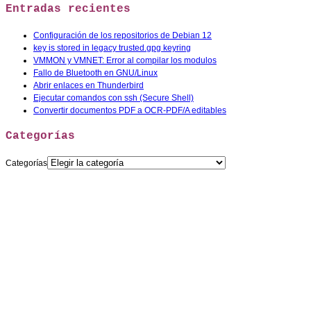
Entradas recientes
Configuración de los repositorios de Debian 12
key is stored in legacy trusted.gpg keyring
VMMON y VMNET: Error al compilar los modulos
Fallo de Bluetooth en GNU/Linux
Abrir enlaces en Thunderbird
Ejecutar comandos con ssh (Secure Shell)
Convertir documentos PDF a OCR-PDF/A editables
Categorías
Categorías