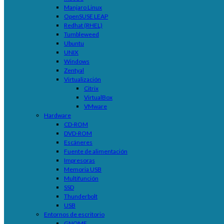
Manjaro Linux
OpenSUSE LEAP
Redhat (RHEL)
Tumbleweed
Ubuntu
UNIX
Windows
Zentyal
Virtualización
Citrix
VirtualBox
VMware
Hardware
CD-ROM
DVD-ROM
Escáneres
Fuente de alimentación
Impresoras
Memoria USB
Multifunción
SSD
Thunderbolt
USB
Entornos de escritorio
GNOME