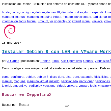
Instalación de Debian 10 ‘buster’ con entorno de escritorio KDE y particionado
buster
,
como
,
configurar
,
debian
,
debian 10
,
disco duro
,
diso
,
duro
,
expandir
,
fdis
manager
,
manual
,
maquina
,
maquina virtual
,
metodo
,
particionado
,
particionar
,
pa
información
,
tools
,
tutorial
,
umount
,
vg
,
vgdisplay
,
vgextend
,
virtual
,
vmware
,
vmwa
15
Ene 2017
Instalar Debian 8 con LVM en VMware Work
por
J. Carlos
|
publicado en:
Debian
,
Linux
,
Sist. Operativos
,
Ubuntu
,
Virtualizaci
Cómo configurar una máquina virtual e instalación del sistema operativo Debia
como
,
configurar
,
debian
,
debian 8
,
disco duro
,
diso
,
duro
,
expandir
,
fdisk
,
fisico
,
manual
,
maquina
,
maquina virtual
,
metodo
,
particionado
,
particionar
,
particiones
tutorial
,
umount
,
vg
,
vgdisplay
,
vgextend
,
virtual
,
vmware
,
vmware tools
,
vmware w
Buscar en ZeppelinuX
Buscar por: