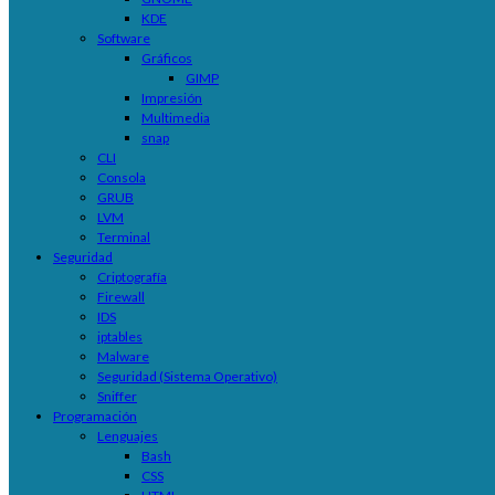
KDE
Software
Gráficos
GIMP
Impresión
Multimedia
snap
CLI
Consola
GRUB
LVM
Terminal
Seguridad
Criptografía
Firewall
IDS
iptables
Malware
Seguridad (Sistema Operativo)
Sniffer
Programación
Lenguajes
Bash
CSS