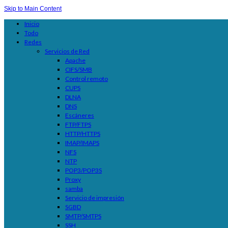
Skip to Main Content
Inicio
Todo
Redes
Servicios de Red
Apache
CIFS/SMB
Control remoto
CUPS
DLNA
DNS
Escáneres
FTP/FTPS
HTTP/HTTPS
IMAP/IMAPS
NFS
NTP
POP3/POP3S
Proxy
samba
Servicio de impresión
SGBD
SMTP/SMTPS
SSH