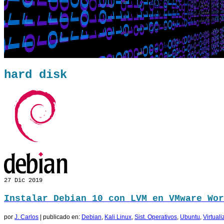
hard disk
27
Dic 2019
Instalar Debian 10 con LVM en VMware Wor
por
J. Carlos
|
publicado en:
Debian
,
Kali Linux
,
Sist. Operativos
,
Ubuntu
,
Virtual