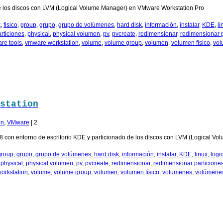
 de los discos con LVM (Logical Volume Manager) en VMware Workstation Pro
k
,
fisico
,
group
,
grupo
,
grupo de volúmenes
,
hard disk
,
información
,
instalar
,
KDE
,
li
rticiones
,
physical
,
physical volumen
,
pv
,
pvcreate
,
redimensionar
,
redimensionar p
re tools
,
vmware workstation
,
volume
,
volume group
,
volumen
,
volumen físico
,
vol
station
ón
,
VMware
|
2
n 8 con entorno de escritorio KDE y particionado de los discos con LVM (Logical
group
,
grupo
,
grupo de volúmenes
,
hard disk
,
información
,
instalar
,
KDE
,
linux
,
logi
,
physical
,
physical volumen
,
pv
,
pvcreate
,
redimensionar
,
redimensionar particione
orkstation
,
volume
,
volume group
,
volumen
,
volumen físico
,
volumenes
,
volúmenes