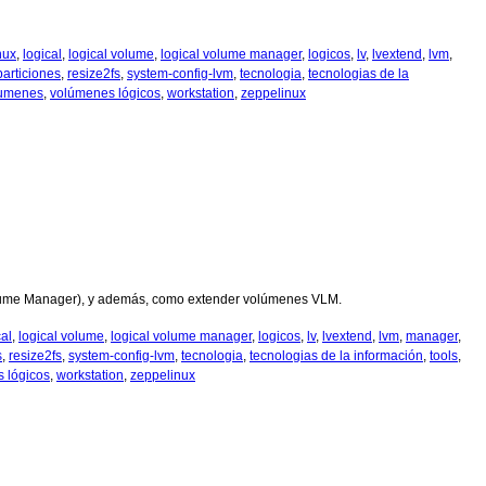
nux
,
logical
,
logical volume
,
logical volume manager
,
logicos
,
lv
,
lvextend
,
lvm
,
articiones
,
resize2fs
,
system-config-lvm
,
tecnologia
,
tecnologias de la
umenes
,
volúmenes lógicos
,
workstation
,
zeppelinux
 Volume Manager), y además, como extender volúmenes VLM.
cal
,
logical volume
,
logical volume manager
,
logicos
,
lv
,
lvextend
,
lvm
,
manager
,
s
,
resize2fs
,
system-config-lvm
,
tecnologia
,
tecnologias de la información
,
tools
,
 lógicos
,
workstation
,
zeppelinux