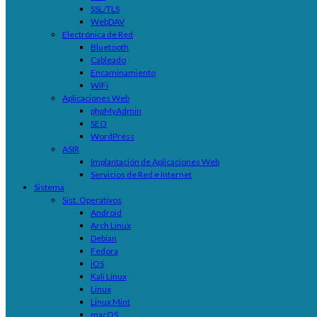
SSL/TLS
WebDAV
Electrónica de Red
Bluetooth
Cableado
Encaminamiento
WiFi
Aplicaciones Web
phpMyAdmin
SEO
WordPress
ASIR
Implantación de Aplicaciones Web
Servicios de Red e Internet
Sistema
Sist. Operativos
Android
Arch Linux
Debian
Fedora
iOS
Kali Linux
Linux
Linux Mint
macOS