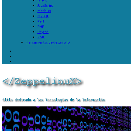
HTML
JavaScript
MariaDB
MySQL
Perl
PHP
Phyton
XML
Herramientas de desarrollo
Sitio dedicado a las Tecnologías de la Información