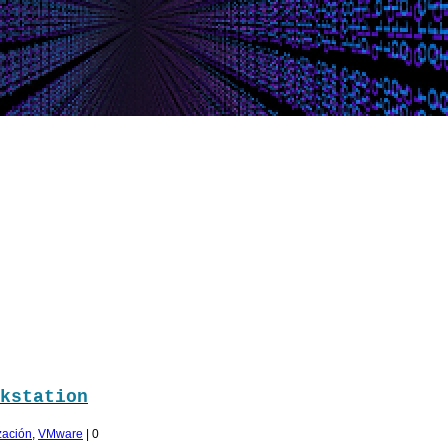
kstation
ización
,
VMware
|
0