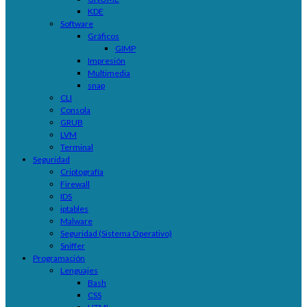
KDE
Software
Gráficos
GIMP
Impresión
Multimedia
snap
CLI
Consola
GRUB
LVM
Terminal
Seguridad
Criptografía
Firewall
IDS
iptables
Malware
Seguridad (Sistema Operativo)
Sniffer
Programación
Lenguajes
Bash
CSS