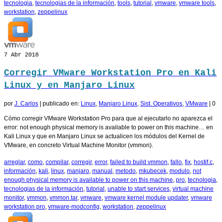
tecnologia
,
tecnologias de la información
,
tools
,
tutorial
,
vmware
,
vmware tools
,
workstation
,
zeppelinux
7
Abr 2018
Corregir VMware Workstation Pro en Kali
Linux y en Manjaro Linux
por
J. Carlos
|
publicado en:
Linux
,
Manjaro Linux
,
Sist. Operativos
,
VMware
|
0
Cómo corregir VMware Workstation Pro para que al ejecutarlo no aparezca el
error: not enough physical memory is available to power on this machine… en
Kali Linux y que en Manjaro Linux se actualicen los módulos del Kernel de
VMware, en concreto Virtual Machine Monitor (vmmon).
arreglar
,
como
,
compilar
,
corregir
,
error
,
failed to build vmmon
,
fallo
,
fix
,
hostif.c
,
información
,
kali
,
linux
,
manjaro
,
manual
,
metodo
,
mkubecek
,
modulo
,
not
enough physical memory is available to power on this machine
,
pro
,
tecnologia
,
tecnologias de la información
,
tutorial
,
unable to start services
,
virtual machine
monitor
,
vmmon
,
vmmon.tar
,
vmware
,
vmware kernel module updater
,
vmware
workstation pro
,
vmware-modconfig
,
workstation
,
zeppelinux