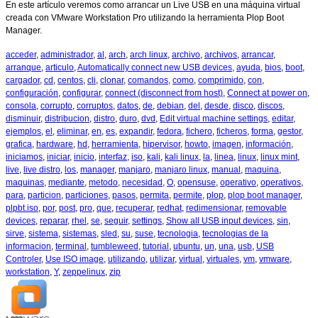
En este artículo veremos como arrancar un Live USB en una máquina virtual
creada con VMware Workstation Pro utilizando la herramienta Plop Boot
Manager.
acceder
,
administrador
,
al
,
arch
,
arch linux
,
archivo
,
archivos
,
arrancar
,
arranque
,
articulo
,
Automatically connect new USB devices
,
ayuda
,
bios
,
boot
,
cargador
,
cd
,
centos
,
cli
,
clonar
,
comandos
,
como
,
comprimido
,
con
,
configuración
,
configurar
,
connect (disconnect from host)
,
Connect at power on
,
consola
,
corrupto
,
corruptos
,
datos
,
de
,
debian
,
del
,
desde
,
disco
,
discos
,
disminuir
,
distribucion
,
distro
,
duro
,
dvd
,
Edit virtual machine settings
,
editar
,
ejemplos
,
el
,
eliminar
,
en
,
es
,
expandir
,
fedora
,
fichero
,
ficheros
,
forma
,
gestor
,
grafica
,
hardware
,
hd
,
herramienta
,
hipervisor
,
howto
,
imagen
,
información
,
iniciamos
,
iniciar
,
inicio
,
interfaz
,
iso
,
kali
,
kali linux
,
la
,
linea
,
linux
,
linux mint
,
live
,
live distro
,
los
,
manager
,
manjaro
,
manjaro linux
,
manual
,
maquina
,
maquinas
,
mediante
,
metodo
,
necesidad
,
O
,
opensuse
,
operativo
,
operativos
,
para
,
particion
,
particiones
,
pasos
,
permita
,
permite
,
plop
,
plop boot manager
,
plpbt.iso
,
por
,
post
,
pro
,
que
,
recuperar
,
redhat
,
redimensionar
,
removable
devices
,
reparar
,
rhel
,
se
,
seguir
,
settings
,
Show all USB input devices
,
sin
,
sirve
,
sistema
,
sistemas
,
sled
,
su
,
suse
,
tecnologia
,
tecnologias de la
informacion
,
terminal
,
tumbleweed
,
tutorial
,
ubuntu
,
un
,
una
,
usb
,
USB
Controler
,
Use ISO image
,
utilizando
,
utilizar
,
virtual
,
virtuales
,
vm
,
vmware
,
workstation
,
Y
,
zeppelinux
,
zip