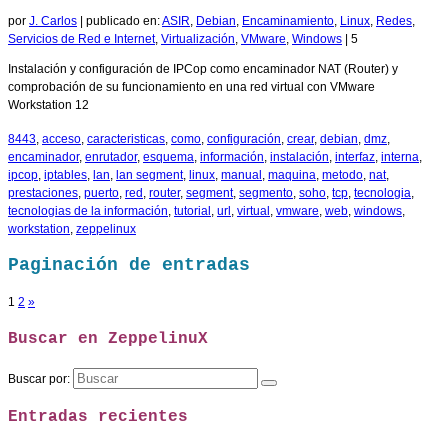
por
J. Carlos
|
publicado en:
ASIR
,
Debian
,
Encaminamiento
,
Linux
,
Redes
,
Servicios de Red e Internet
,
Virtualización
,
VMware
,
Windows
|
5
Instalación y configuración de IPCop como encaminador NAT (Router) y
comprobación de su funcionamiento en una red virtual con VMware
Workstation 12
8443
,
acceso
,
caracteristicas
,
como
,
configuración
,
crear
,
debian
,
dmz
,
encaminador
,
enrutador
,
esquema
,
información
,
instalación
,
interfaz
,
interna
,
ipcop
,
iptables
,
lan
,
lan segment
,
linux
,
manual
,
maquina
,
metodo
,
nat
,
prestaciones
,
puerto
,
red
,
router
,
segment
,
segmento
,
soho
,
tcp
,
tecnologia
,
tecnologias de la información
,
tutorial
,
url
,
virtual
,
vmware
,
web
,
windows
,
workstation
,
zeppelinux
Paginación de entradas
1
2
»
Buscar en ZeppelinuX
Buscar por:
Entradas recientes