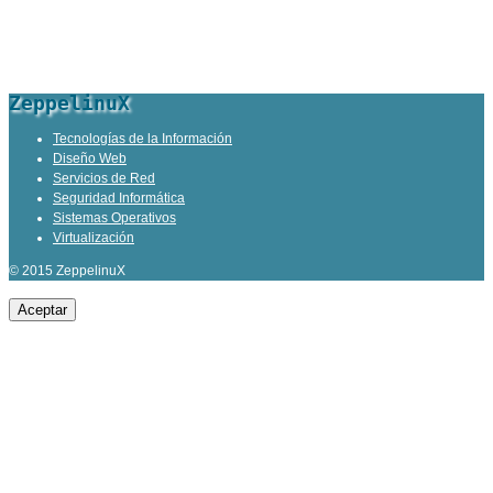
ZeppelinuX
Tecnologías de la Información
Diseño Web
Servicios de Red
Seguridad Informática
Sistemas Operativos
Virtualización
© 2015 ZeppelinuX
Aceptar