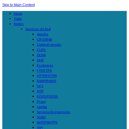
Skip to Main Content
Inicio
Todo
Redes
Servicios de Red
Apache
CIFS/SMB
Control remoto
CUPS
DLNA
DNS
Escáneres
FTP/FTPS
HTTP/HTTPS
IMAP/IMAPS
NFS
NTP
POP3/POP3S
Proxy
samba
Servicio de impresión
SGBD
SMTP/SMTPS
SSH