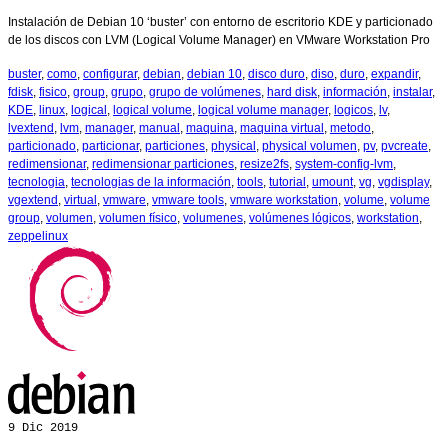
Instalación de Debian 10 ‘buster’ con entorno de escritorio KDE y particionado
de los discos con LVM (Logical Volume Manager) en VMware Workstation Pro
buster
,
como
,
configurar
,
debian
,
debian 10
,
disco duro
,
diso
,
duro
,
expandir
,
fdisk
,
fisico
,
group
,
grupo
,
grupo de volúmenes
,
hard disk
,
información
,
instalar
,
KDE
,
linux
,
logical
,
logical volume
,
logical volume manager
,
logicos
,
lv
,
lvextend
,
lvm
,
manager
,
manual
,
maquina
,
maquina virtual
,
metodo
,
particionado
,
particionar
,
particiones
,
physical
,
physical volumen
,
pv
,
pvcreate
,
redimensionar
,
redimensionar particiones
,
resize2fs
,
system-config-lvm
,
tecnologia
,
tecnologias de la información
,
tools
,
tutorial
,
umount
,
vg
,
vgdisplay
,
vgextend
,
virtual
,
vmware
,
vmware tools
,
vmware workstation
,
volume
,
volume
group
,
volumen
,
volumen físico
,
volumenes
,
volúmenes lógicos
,
workstation
,
zeppelinux
9
Dic 2019