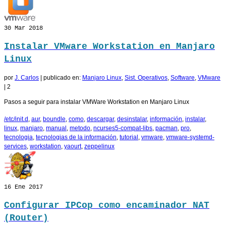
30
Mar 2018
Instalar VMware Workstation en Manjaro
Linux
por
J. Carlos
|
publicado en:
Manjaro Linux
,
Sist. Operativos
,
Software
,
VMware
|
2
Pasos a seguir para instalar VMWare Workstation en Manjaro Linux
/etc/init.d
,
aur
,
boundle
,
como
,
descargar
,
desinstalar
,
información
,
instalar
,
linux
,
manjaro
,
manual
,
metodo
,
ncurses5-compat-libs
,
pacman
,
pro
,
tecnologia
,
tecnologias de la información
,
tutorial
,
vmware
,
vmware-systemd-
services
,
workstation
,
yaourt
,
zeppelinux
16
Ene 2017
Configurar IPCop como encaminador NAT
(Router)