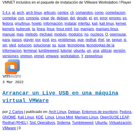
VMNET incluidos en el paquete de instalación de VMware Workstation / Player
5.4.x
,
al
,
arch
,
arch linux
,
articulo
,
centos
,
cli
,
comandos
,
como
,
compilacion
,
compilar
,
con
,
consola
,
crear
,
de
,
debian
,
del
,
desde
,
el
,
en
,
error
,
errores
,
es
,
fedora
,
gnu/linux
,
howto
,
información
,
instalar
,
interfaz
,
kali
,
kali linux
,
kernel
,
kernels
,
kubecek
,
la
,
linea
,
linux
,
linux mint
,
los
,
manjaro
,
manjaro linux
,
manual
,
mas
,
metodo
,
michael
,
modulo
,
modulos
,
no
,
nucleos
,
O
,
opensuse
,
para
,
pasos
,
player
,
por
,
post
,
pro
,
problemas
,
que
,
redhat
,
rhel
,
se
,
seguir
,
si
,
sin
,
sled
,
solucion
,
solucionar
,
su
,
suse
,
tecnologia
,
tecnologias de la
informacion
,
terminal
,
tumbleweed
,
tutorial
,
ubuntu
,
un
,
una
,
utilizar
,
versión
,
versiones
,
vmmon
,
vmnet
,
vmware
,
workstation
,
Y
,
zeppelinux
3
Mar 2022
Arrancar un Live USB en una máquina
virtual VMWare
por
J. Carlos
|
publicado en:
Arch Linux
,
Debian
,
Entornos de escritorio
,
Fedora
,
GNOME
,
Kali Linux
,
KDE
,
Linux
,
Linux Mint
,
Manjaro Linux
,
OpenSUSE LEAP
,
Redhat (RHEL)
,
Sist. Operativos
,
Sistema
,
Tumbleweed
,
Ubuntu
,
Virtualización
,
VMware
|
0