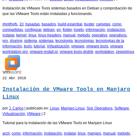
Instalación de VMware Tools sistemas basados en Debian y comprobación de
que las VMware Tools están instaladas y funcionando.
/mnt/hgfs
,
10
,
basadas
,
basados
,
build-essential
,
buster
,
carpetas
,
como
,
compartidas
,
configurar
,
debian
,
en
,
folder
,
howto
,
información
,
instalación
,
instalar
,
kernel
,
linux
,
linux-headers
,
manual
,
metodo
,
operativo
,
operativos
,
pro
,
sharing
,
sistema
,
sistemas
,
tecnologia
,
tecnologias
,
tecnologias de la
información
,
tools
,
tutorial
,
Virtualización
,
vmware
,
vmware tools
,
vmware
workstation pro
,
vmware-install.pl
,
vmware-tools-distrib
,
workstation
,
zeppelinux
22
Abr 2018
Instalación de VMware Tools en Manjaro
Linux
por
J. Carlos
|
publicado en:
Linux
,
Manjaro Linux
,
Sist. Operativos
,
Software
,
Virtualización
,
VMware
|
2
Tutorial para la instalación de las VMware Tools en Manjaro Linux
arch
,
como
,
información
,
instalación
,
instalar
,
linux
,
manjaro
,
manual
,
metodo
,