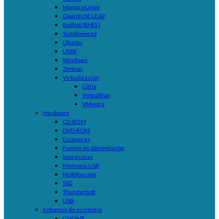
Manjaro Linux
OpenSUSE LEAP
Redhat (RHEL)
Tumbleweed
Ubuntu
UNIX
Windows
Zentyal
Virtualización
Citrix
VirtualBox
VMware
Hardware
CD-ROM
DVD-ROM
Escáneres
Fuente de alimentación
Impresoras
Memoria USB
Multifunción
SSD
Thunderbolt
USB
Entornos de escritorio
GNOME