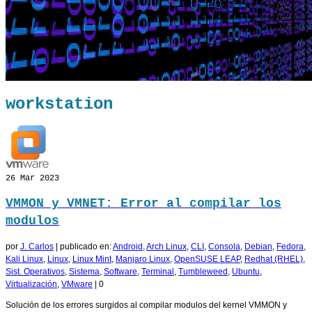
workstation
26
Mar 2023
VMMON y VMNET: Error al compilar los
modulos
por
J. Carlos
|
publicado en:
Android
,
Arch Linux
,
CLI
,
Consola
,
Debian
,
Fedora
,
Kali Linux
,
Linux
,
Linux Mint
,
Manjaro Linux
,
OpenSUSE LEAP
,
Redhat (RHEL)
,
Sist. Operativos
,
Sistema
,
Software
,
Terminal
,
Tumbleweed
,
Ubuntu
,
Virtualización
,
VMware
|
0
Solución de los errores surgidos al compilar modulos del kernel VMMON y