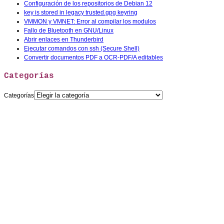
Configuración de los repositorios de Debian 12
key is stored in legacy trusted.gpg keyring
VMMON y VMNET: Error al compilar los modulos
Fallo de Bluetooth en GNU/Linux
Abrir enlaces en Thunderbird
Ejecutar comandos con ssh (Secure Shell)
Convertir documentos PDF a OCR-PDF/A editables
Categorías
Categorías