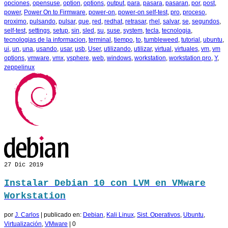
opciones
,
opensuse
,
option
,
options
,
output
,
para
,
pasara
,
pasaran
,
por
,
post
,
power
,
Power On to Firmware
,
power-on
,
power-on self-test
,
pro
,
proceso
,
proximo
,
pulsando
,
pulsar
,
que
,
red
,
redhat
,
retrasar
,
rhel
,
salvar
,
se
,
segundos
,
self-test
,
settings
,
setup
,
sin
,
sled
,
su
,
suse
,
system
,
tecla
,
tecnologia
,
tecnologias de la informacion
,
terminal
,
tiempo
,
to
,
tumbleweed
,
tutorial
,
ubuntu
,
ui
,
un
,
una
,
usando
,
usar
,
usb
,
User
,
utilizando
,
utilizar
,
virtual
,
virtuales
,
vm
,
vm
options
,
vmware
,
vmx
,
vsphere
,
web
,
windows
,
workstation
,
workstation pro
,
Y
,
zeppelinux
27
Dic 2019
Instalar Debian 10 con LVM en VMware
Workstation
por
J. Carlos
|
publicado en:
Debian
,
Kali Linux
,
Sist. Operativos
,
Ubuntu
,
Virtualización
,
VMware
|
0