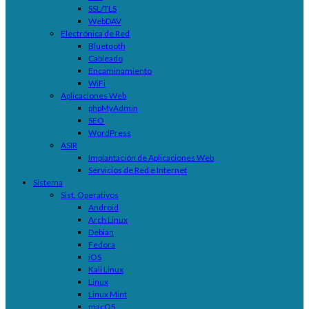
SSL/TLS
WebDAV
Electrónica de Red
Bluetooth
Cableado
Encaminamiento
WiFi
Aplicaciones Web
phpMyAdmin
SEO
WordPress
ASIR
Implantación de Aplicaciones Web
Servicios de Red e Internet
Sistema
Sist. Operativos
Android
Arch Linux
Debian
Fedora
iOS
Kali Linux
Linux
Linux Mint
macOS