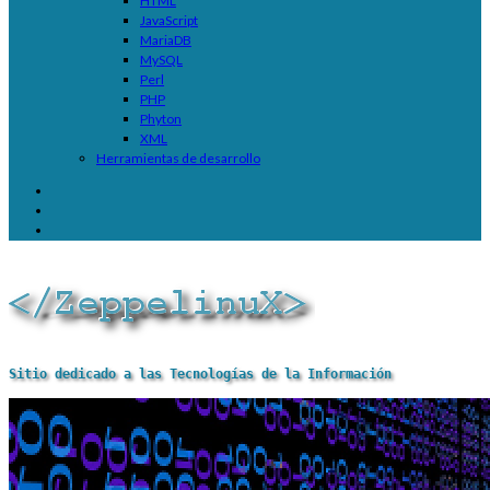
HTML
JavaScript
MariaDB
MySQL
Perl
PHP
Phyton
XML
Herramientas de desarrollo
Sitio dedicado a las Tecnologías de la Información