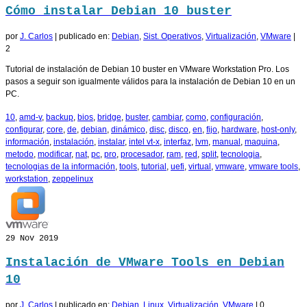
Cómo instalar Debian 10 buster
por
J. Carlos
|
publicado en:
Debian
,
Sist. Operativos
,
Virtualización
,
VMware
|
2
Tutorial de instalación de Debian 10 buster en VMware Workstation Pro. Los
pasos a seguir son igualmente válidos para la instalación de Debian 10 en un
PC.
10
,
amd-v
,
backup
,
bios
,
bridge
,
buster
,
cambiar
,
como
,
configuración
,
configurar
,
core
,
de
,
debian
,
dinámico
,
disc
,
disco
,
en
,
fijo
,
hardware
,
host-only
,
información
,
instalación
,
instalar
,
intel vt-x
,
interfaz
,
lvm
,
manual
,
maquina
,
metodo
,
modificar
,
nat
,
pc
,
pro
,
procesador
,
ram
,
red
,
split
,
tecnologia
,
tecnologias de la información
,
tools
,
tutorial
,
uefi
,
virtual
,
vmware
,
vmware tools
,
workstation
,
zeppelinux
29
Nov 2019
Instalación de VMware Tools en Debian
10
por
J. Carlos
|
publicado en:
Debian
,
Linux
,
Virtualización
,
VMware
|
0