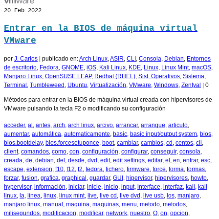
20
Feb 2022
Entrar en la BIOS de máquina virtual
VMware
por
J. Carlos
|
publicado en:
Arch Linux
,
ASIR
,
CLI
,
Consola
,
Debian
,
Entornos
de escritorio
,
Fedora
,
GNOME
,
iOS
,
Kali Linux
,
KDE
,
Linux
,
Linux Mint
,
macOS
,
Manjaro Linux
,
OpenSUSE LEAP
,
Redhat (RHEL)
,
Sist. Operativos
,
Sistema
,
Terminal
,
Tumbleweed
,
Ubuntu
,
Virtualización
,
VMware
,
Windows
,
Zentyal
|
0
Métodos para entrar en la BIOS de máquina virtual creada con hipervisores de
VMware pulsando la tecla F2 o modificando su configuración
acceder
,
al
,
antes
,
arch
,
arch linux
,
arcivo
,
arrancar
,
arranque
,
articulo
,
aumentar
,
automática
,
automaticamente
,
basic
,
basic input/output system
,
bios
,
bios.bootdelay
,
bios.forcesetuponce
,
boot
,
cambiar
,
cambios
,
cd
,
centos
,
cli
,
client
,
comandos
,
como
,
con
,
configuración
,
configurar
,
conseguir
,
consola
,
creada
,
de
,
debian
,
del
,
desde
,
dvd
,
edit
,
edit settings
,
editar
,
el
,
en
,
entrar
,
esc
,
escape
,
extension
,
f10
,
f12
,
f2
,
fedora
,
fichero
,
firmware
,
force
,
forma
,
formas
,
forzar
,
fusion
,
grafica
,
graphical
,
guardar
,
GUI
,
hipervisor
,
hipervisores
,
howto
,
hypervisor
,
información
,
iniciar
,
inicie
,
inicio
,
input
,
interface
,
interfaz
,
kali
,
kali
linux
,
la
,
linea
,
linux
,
linux mint
,
live
,
live cd
,
live dvd
,
live usb
,
los
,
manjaro
,
manjaro linux
,
manual
,
maquina
,
maquinas
,
menu
,
metodo
,
metodos
,
milisegundos
,
modificacion
,
modificar
,
network
,
nuestro
,
O
,
on
,
opcion
,