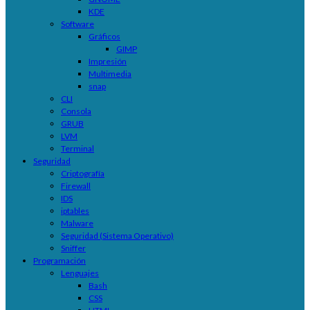
KDE
Software
Gráficos
GIMP
Impresión
Multimedia
snap
CLI
Consola
GRUB
LVM
Terminal
Seguridad
Criptografía
Firewall
IDS
iptables
Malware
Seguridad (Sistema Operativo)
Sniffer
Programación
Lenguajes
Bash
CSS