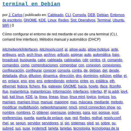
terminal en Debian
por
J. Carlos
|
publicado en:
Cableado
,
CLI
,
Consola
,
DEB
,
Debian
,
Entornos
de escritorio
,
GNOME
,
KDE
,
Linux
,
Redes
,
Sist. Operativos
,
Terminal
,
Ubuntu
,
WiFi
|
0
Cómo configurar el entorno de red mediante el uso de una terminal (CLI,
comand line interface). Métodos manual y automático (DHCP)
/etc/network/interfaces
,
/etc/resolv.conf
,
al
,
allow-auto
,
allow-hotplug
,
ante
,
antiguos
,
arch
,
arch linux
,
archivo
,
articulo
,
asignar
,
auto
,
automática
,
bajo
,
broadcast
,
busqueda
,
cabe
,
cableada
,
cableadas
,
cdir
,
centos
,
cli
,
comando
,
comandos
,
como
,
comprobaciones
,
comprobar
,
con
,
conexion
,
conexiones
,
configuración
,
configurar
,
conocer
,
consola
,
contra
,
de
,
debian
,
del
,
desde
,
detallada
,
dhcp
,
difusion
,
dinamica
,
dirección
,
dns
,
dominios
,
edicion
,
editar
,
el
,
en
,
enlace
,
eno
,
enp
,
ens
,
entendiendo
,
entorno
,
entre
,
es
,
estática
,
eth
,
ethernet
,
fedora
,
fichero
,
fija
,
gateway
,
GNOME
,
hacia
,
howto
,
iface
,
ifconfig
,
ifup
,
inalambrica
,
inalambricas
,
información
,
interfaces
,
interfaz
,
IP
,
ip addr
,
ipv4
,
kali
,
kali linux
,
KDE
,
la
,
linea
,
lineas
,
linux
,
linux mint
,
logico
,
logicos
,
los
,
manjaro
,
manjaro linux
,
manual
,
mapping
,
mas
,
máscara
,
mediante
,
metodo
,
modificar
,
multidifusión
,
networkmanager
,
nmcli
,
nmcli connection show
,
no
,
nombre
,
nombres
,
O
,
obtener
,
opensuse
,
ordenes
,
para
,
por
,
porque
,
post
,
preferencias
,
puerta
,
puerta de enlace
,
que
,
red
,
Redes
,
redhat
,
resolv.conf
,
rhel
,
se
,
segun
,
servidor
,
servidores
,
si
,
sin
,
sistemas
,
sled
,
so
,
sobre
,
su
,
subred
,
sus
,
suse
,
systemctl
,
tarjeta
,
tarjetas
,
tecnologia
,
tecnologias de la