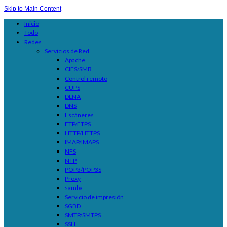
Skip to Main Content
Inicio
Todo
Redes
Servicios de Red
Apache
CIFS/SMB
Control remoto
CUPS
DLNA
DNS
Escáneres
FTP/FTPS
HTTP/HTTPS
IMAP/IMAPS
NFS
NTP
POP3/POP3S
Proxy
samba
Servicio de impresión
SGBD
SMTP/SMTPS
SSH