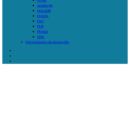
HTML
JavaScript
MariaDB
MySQL
Perl
PHP
Phyton
XML
Herramientas de desarrollo