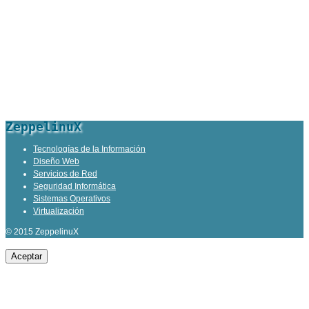
ZeppelinuX
Tecnologías de la Información
Diseño Web
Servicios de Red
Seguridad Informática
Sistemas Operativos
Virtualización
© 2015 ZeppelinuX
Aceptar