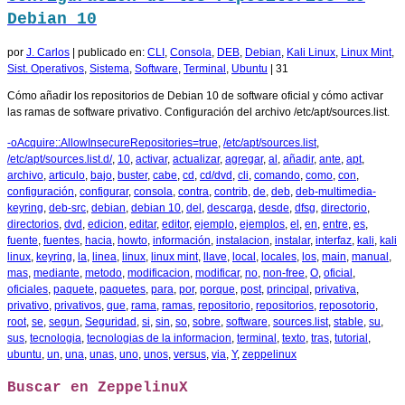
Debian 10
por
J. Carlos
|
publicado en:
CLI
,
Consola
,
DEB
,
Debian
,
Kali Linux
,
Linux Mint
,
Sist. Operativos
,
Sistema
,
Software
,
Terminal
,
Ubuntu
|
31
Cómo añadir los repositorios de Debian 10 de software oficial y cómo activar
las ramas de software privativo. Configuración del archivo /etc/apt/sources.list.
-oAcquire::AllowInsecureRepositories=true
,
/etc/apt/sources.list
,
/etc/apt/sources.list.d/
,
10
,
activar
,
actualizar
,
agregar
,
al
,
añadir
,
ante
,
apt
,
archivo
,
articulo
,
bajo
,
buster
,
cabe
,
cd
,
cd/dvd
,
cli
,
comando
,
como
,
con
,
configuración
,
configurar
,
consola
,
contra
,
contrib
,
de
,
deb
,
deb-multimedia-
keyring
,
deb-src
,
debian
,
debian 10
,
del
,
descarga
,
desde
,
dfsg
,
directorio
,
directorios
,
dvd
,
edicion
,
editar
,
editor
,
ejemplo
,
ejemplos
,
el
,
en
,
entre
,
es
,
fuente
,
fuentes
,
hacia
,
howto
,
información
,
instalacion
,
instalar
,
interfaz
,
kali
,
kali
linux
,
keyring
,
la
,
linea
,
linux
,
linux mint
,
llave
,
local
,
locales
,
los
,
main
,
manual
,
mas
,
mediante
,
metodo
,
modificacion
,
modificar
,
no
,
non-free
,
O
,
oficial
,
oficiales
,
paquete
,
paquetes
,
para
,
por
,
porque
,
post
,
principal
,
privativa
,
privativo
,
privativos
,
que
,
rama
,
ramas
,
repositorio
,
repositorios
,
reposotorio
,
root
,
se
,
segun
,
Seguridad
,
si
,
sin
,
so
,
sobre
,
software
,
sources.list
,
stable
,
su
,
sus
,
tecnologia
,
tecnologias de la informacion
,
terminal
,
texto
,
tras
,
tutorial
,
ubuntu
,
un
,
una
,
unas
,
uno
,
unos
,
versus
,
via
,
Y
,
zeppelinux
Buscar en ZeppelinuX