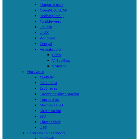
Manjaro Linux
OpenSUSE LEAP
Redhat (RHEL)
Tumbleweed
Ubuntu
UNIX
Windows
Zentyal
Virtualización
Citrix
VirtualBox
VMware
Hardware
CD-ROM
DVD-ROM
Escáneres
Fuente de alimentación
Impresoras
Memoria USB
Multifunción
SSD
Thunderbolt
USB
Entornos de escritorio
GNOME