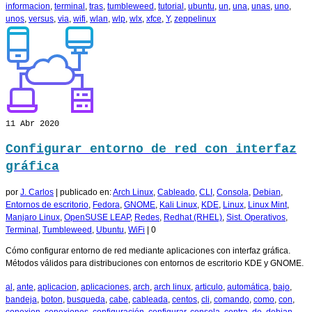
informacion
,
terminal
,
tras
,
tumbleweed
,
tutorial
,
ubuntu
,
un
,
una
,
unas
,
uno
,
unos
,
versus
,
via
,
wifi
,
wlan
,
wlp
,
wlx
,
xfce
,
Y
,
zeppelinux
11
Abr 2020
Configurar entorno de red con interfaz
gráfica
por
J. Carlos
|
publicado en:
Arch Linux
,
Cableado
,
CLI
,
Consola
,
Debian
,
Entornos de escritorio
,
Fedora
,
GNOME
,
Kali Linux
,
KDE
,
Linux
,
Linux Mint
,
Manjaro Linux
,
OpenSUSE LEAP
,
Redes
,
Redhat (RHEL)
,
Sist. Operativos
,
Terminal
,
Tumbleweed
,
Ubuntu
,
WiFi
|
0
Cómo configurar entorno de red mediante aplicaciones con interfaz gráfica.
Métodos válidos para distribuciones con entornos de escritorio KDE y GNOME.
al
,
ante
,
aplicacion
,
aplicaciones
,
arch
,
arch linux
,
articulo
,
automática
,
bajo
,
bandeja
,
boton
,
busqueda
,
cabe
,
cableada
,
centos
,
cli
,
comando
,
como
,
con
,
conexion
,
conexiones
,
configuración
,
configurar
,
consola
,
contra
,
de
,
debian
,