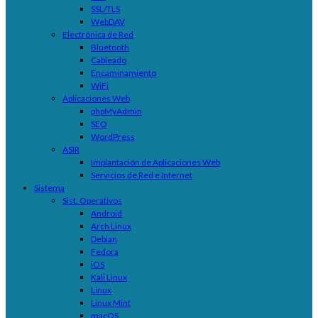
SSL/TLS
WebDAV
Electrónica de Red
Bluetooth
Cableado
Encaminamiento
WiFi
Aplicaciones Web
phpMyAdmin
SEO
WordPress
ASIR
Implantación de Aplicaciones Web
Servicios de Red e Internet
Sistema
Sist. Operativos
Android
Arch Linux
Debian
Fedora
iOS
Kali Linux
Linux
Linux Mint
macOS