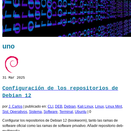
uno
31
Mar 2025
Configuración de los repositorios de
Debian 12
por
J. Carlos
|
publicado en:
CLI
,
DEB
,
Debian
,
Kali Linux
,
Linux
,
Linux Mint
,
Sist. Operativos
,
Sistema
,
Software
,
Terminal
,
Ubuntu
|
0
Configurar los repositorios de Debian 12 (bookworm), tanto las ramas de
software oficial como las ramas de software privativo. Añadir repositorio deb-