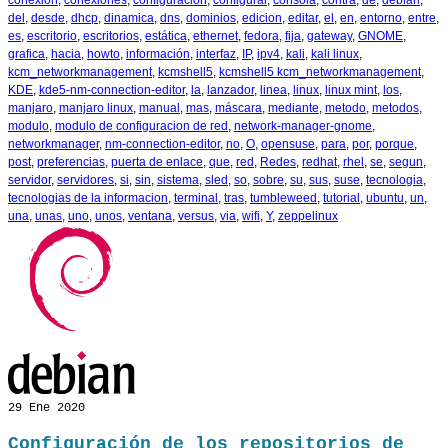
del
,
desde
,
dhcp
,
dinamica
,
dns
,
dominios
,
edicion
,
editar
,
el
,
en
,
entorno
,
entre
,
es
,
escritorio
,
escritorios
,
estática
,
ethernet
,
fedora
,
fija
,
gateway
,
GNOME
,
grafica
,
hacia
,
howto
,
información
,
interfaz
,
IP
,
ipv4
,
kali
,
kali linux
,
kcm_networkmanagement
,
kcmshell5
,
kcmshell5 kcm_networkmanagement
,
KDE
,
kde5-nm-connection-editor
,
la
,
lanzador
,
linea
,
linux
,
linux mint
,
los
,
manjaro
,
manjaro linux
,
manual
,
mas
,
máscara
,
mediante
,
metodo
,
metodos
,
modulo
,
modulo de configuracion de red
,
network-manager-gnome
,
networkmanager
,
nm-connection-editor
,
no
,
O
,
opensuse
,
para
,
por
,
porque
,
post
,
preferencias
,
puerta de enlace
,
que
,
red
,
Redes
,
redhat
,
rhel
,
se
,
segun
,
servidor
,
servidores
,
si
,
sin
,
sistema
,
sled
,
so
,
sobre
,
su
,
sus
,
suse
,
tecnologia
,
tecnologias de la informacion
,
terminal
,
tras
,
tumbleweed
,
tutorial
,
ubuntu
,
un
,
una
,
unas
,
uno
,
unos
,
ventana
,
versus
,
via
,
wifi
,
Y
,
zeppelinux
29
Ene 2020
Configuración de los repositorios de