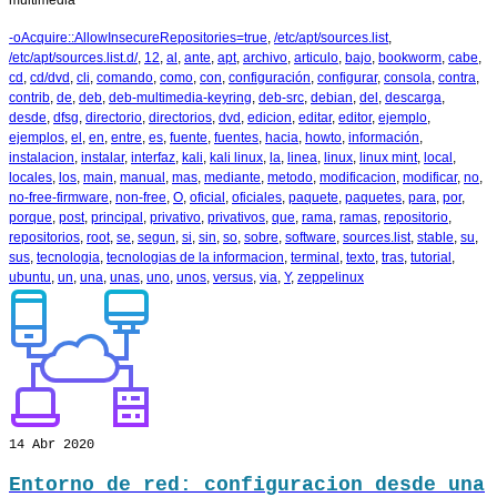
multimedia
-oAcquire::AllowInsecureRepositories=true
,
/etc/apt/sources.list
,
/etc/apt/sources.list.d/
,
12
,
al
,
ante
,
apt
,
archivo
,
articulo
,
bajo
,
bookworm
,
cabe
,
cd
,
cd/dvd
,
cli
,
comando
,
como
,
con
,
configuración
,
configurar
,
consola
,
contra
,
contrib
,
de
,
deb
,
deb-multimedia-keyring
,
deb-src
,
debian
,
del
,
descarga
,
desde
,
dfsg
,
directorio
,
directorios
,
dvd
,
edicion
,
editar
,
editor
,
ejemplo
,
ejemplos
,
el
,
en
,
entre
,
es
,
fuente
,
fuentes
,
hacia
,
howto
,
información
,
instalacion
,
instalar
,
interfaz
,
kali
,
kali linux
,
la
,
linea
,
linux
,
linux mint
,
local
,
locales
,
los
,
main
,
manual
,
mas
,
mediante
,
metodo
,
modificacion
,
modificar
,
no
,
no-free-firmware
,
non-free
,
O
,
oficial
,
oficiales
,
paquete
,
paquetes
,
para
,
por
,
porque
,
post
,
principal
,
privativo
,
privativos
,
que
,
rama
,
ramas
,
repositorio
,
repositorios
,
root
,
se
,
segun
,
si
,
sin
,
so
,
sobre
,
software
,
sources.list
,
stable
,
su
,
sus
,
tecnologia
,
tecnologias de la informacion
,
terminal
,
texto
,
tras
,
tutorial
,
ubuntu
,
un
,
una
,
unas
,
uno
,
unos
,
versus
,
via
,
Y
,
zeppelinux
14
Abr 2020
Entorno de red: configuracion desde una