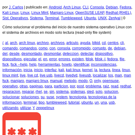
por
J. Carlos
|
publicado en:
Android
,
Arch Linux
,
CLI
,
Consola
,
Debian
,
Fedora
,
Kali Linux
,
Linux
,
Linux Mint
,
Manjaro Linux
,
OpenSUSE LEAP
,
Redhat (RHEL)
,
Sist. Operativos
,
Sistema
,
Terminal
,
Tumbleweed
,
Ubuntu
,
UNIX
,
Zentyal
|
0
Cómo solucionar el problema del inicio de nuestro sistema operativo Linux con
el sistema de archivos en modo solo lectura (read-only file system)
/
,
al
,
arch
,
arch linux
,
archivo
,
archivos
,
articulo
,
ayuda
,
blkid
,
cd
,
centos
,
cli
,
comando
,
comandos
,
como
,
con
,
consola
,
corrompido
,
corrupto
,
de
,
debian
,
del
,
desde
,
desmontado
,
desmontar
,
deteccion
,
detectar
,
dispositivo
,
dispositivos
,
ejecutar
,
el
,
en
,
error
,
errores
,
existen
,
fdisk
,
fdisk -l
,
fedora
,
file
,
fsck
,
fsck --help
,
help
,
herramientas
,
howto
,
identificar
,
inconsistencias
,
información
,
inicia
,
inicio
,
interfaz
,
kali
,
kali linux
,
kernel
,
la
,
lectura
,
linea
,
linux
,
linux mint
,
live
,
live cd
,
live usb
,
livecd
,
livedvd
,
liveusb
,
localizar
,
los
,
man
,
man
fsck
,
manjaro
,
manjaro linux
,
manual
,
metodo
,
modo
,
O
,
only
,
opensuse
,
operativo
,
otras
,
paginas
,
para
,
particion
,
por
,
post
,
problema
,
raiz
,
read
,
redhat
,
reparacion
,
reparar
,
rhel
,
se
,
sin
,
sistema
,
sistemas
,
sled
,
solo
,
solucion
,
solucionar
,
soluciones
,
su
,
suse
,
system
,
tecnologia
,
tecnologias de la
informacion
,
terminal
,
tipo
,
tumbleweed
,
tutorial
,
ubuntu
,
un
,
una
,
usb
,
utilizando
,
utilizar
,
Y
,
zeppelinux