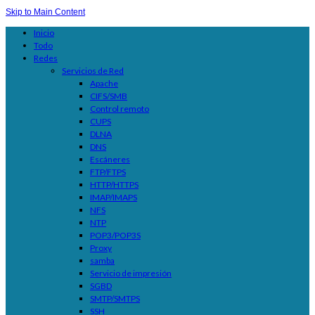
Skip to Main Content
Inicio
Todo
Redes
Servicios de Red
Apache
CIFS/SMB
Control remoto
CUPS
DLNA
DNS
Escáneres
FTP/FTPS
HTTP/HTTPS
IMAP/IMAPS
NFS
NTP
POP3/POP3S
Proxy
samba
Servicio de impresión
SGBD
SMTP/SMTPS
SSH