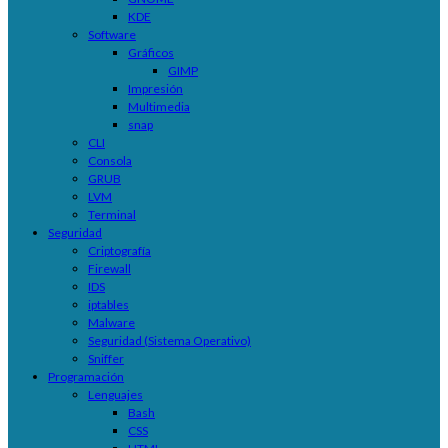
KDE
Software
Gráficos
GIMP
Impresión
Multimedia
snap
CLI
Consola
GRUB
LVM
Terminal
Seguridad
Criptografía
Firewall
IDS
iptables
Malware
Seguridad (Sistema Operativo)
Sniffer
Programación
Lenguajes
Bash
CSS