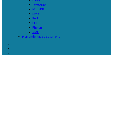
HTML
JavaScript
MariaDB
MySQL
Perl
PHP
Phyton
XML
Herramientas de desarrollo