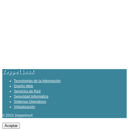
ZeppelinuX
Tecnologías de la Información
Diseño Web
Servicios de Red
Seguridad Informática
Sistemas Operativos
Virtualización
© 2015 ZeppelinuX
Aceptar