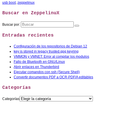
usb boot
,
zeppelinux
Buscar en ZeppelinuX
Buscar por:
Entradas recientes
Configuración de los repositorios de Debian 12
key is stored in legacy trusted.gpg keyring
VMMON y VMNET: Error al compilar los modulos
Fallo de Bluetooth en GNU/Linux
Abrir enlaces en Thunderbird
Ejecutar comandos con ssh (Secure Shell)
Convertir documentos PDF a OCR-PDF/A editables
Categorías
Categorías