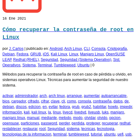
16
Ene 2021
Cómo recuperar la contraseña de root en
Linux
por
J. Carlos
|
publicado en:
Android
,
Arch Linux
,
CLI
,
Consola
,
Criptografía
,
Debian
,
Fedora
,
GRUB
,
iOS
,
Kali Linux
,
Linux
,
Manjaro Linux
,
OpenSUSE
LEAP
,
Redhat (RHEL)
,
Seguridad
,
Seguridad (Sistema Operativo)
,
Sist.
Operativos
,
Sistema
,
Terminal
,
Tumbleweed
,
Ubuntu
|
0
Métodos para recuperar la contraseña de root en caso de pérdida u olvido, en
sistemas operativos Linux. Técnicas para aumentar la seguridad de nuestro
sistema.
activar
,
administrador
,
arch
,
arch linux
,
arranque
,
aumentar
,
autoarrancable
,
bios
,
cargador
,
cifrado
,
cifrar
,
clave
,
cli
,
como
,
consola
,
contraseña
,
datos
,
de
,
debian
,
discos
,
edicion
,
en
,
evitar
,
fedora
,
grub
,
grub2
,
habilitar
,
howto
,
impedir
,
información
,
kali
,
kali linux
,
la
,
linux
,
livecd
,
livedvd
,
liveusb
,
luks
,
manjaro
,
manjaro linux
,
manual
,
mediante
,
metodo
,
modo
,
olvidar
,
olvido
,
opcion
,
opensuse
,
particiones
,
password
,
perder
,
perdida
,
proteger
,
recuperar
,
redhat
,
restablecer
,
restaurar
,
root
,
Seguridad
,
sistema
,
tecnicas
,
tecnologia
,
tecnologias de la informacion
,
terminal
,
tumbleweed
,
tutorial
,
ubuntu
,
uefi
,
usb
,