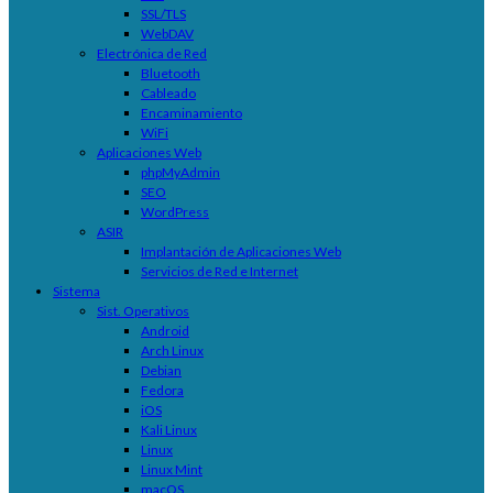
SSL/TLS
WebDAV
Electrónica de Red
Bluetooth
Cableado
Encaminamiento
WiFi
Aplicaciones Web
phpMyAdmin
SEO
WordPress
ASIR
Implantación de Aplicaciones Web
Servicios de Red e Internet
Sistema
Sist. Operativos
Android
Arch Linux
Debian
Fedora
iOS
Kali Linux
Linux
Linux Mint
macOS