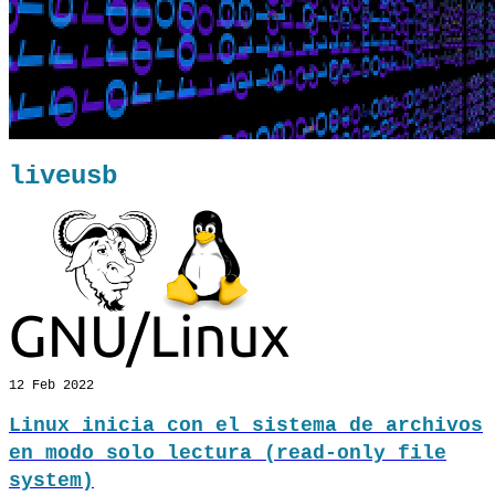
liveusb
12
Feb 2022
Linux inicia con el sistema de archivos
en modo solo lectura (read-only file
system)