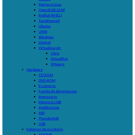
Manjaro Linux
OpenSUSE LEAP
Redhat (RHEL)
Tumbleweed
Ubuntu
UNIX
Windows
Zentyal
Virtualización
Citrix
VirtualBox
VMware
Hardware
CD-ROM
DVD-ROM
Escáneres
Fuente de alimentación
Impresoras
Memoria USB
Multifunción
SSD
Thunderbolt
USB
Entornos de escritorio
GNOME