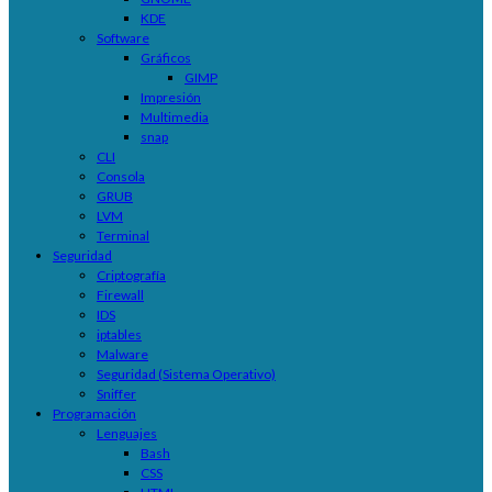
KDE
Software
Gráficos
GIMP
Impresión
Multimedia
snap
CLI
Consola
GRUB
LVM
Terminal
Seguridad
Criptografía
Firewall
IDS
iptables
Malware
Seguridad (Sistema Operativo)
Sniffer
Programación
Lenguajes
Bash
CSS