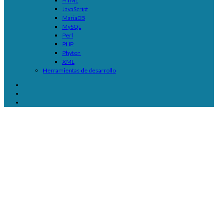
HTML
JavaScript
MariaDB
MySQL
Perl
PHP
Phyton
XML
Herramientas de desarrollo