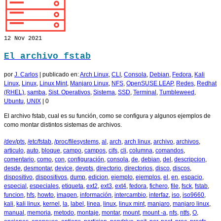
12
Nov 2021
El archivo fstab
por
J. Carlos
|
publicado en:
Arch Linux
,
CLI
,
Consola
,
Debian
,
Fedora
,
Kali
Linux
,
Linux
,
Linux Mint
,
Manjaro Linux
,
NFS
,
OpenSUSE LEAP
,
Redes
,
Redhat
(RHEL)
,
samba
,
Sist. Operativos
,
Sistema
,
SSD
,
Terminal
,
Tumbleweed
,
Ubuntu
,
UNIX
|
0
El archivo fstab, cual es su función, como se configura y algunos ejemplos de
como montar distintos sistemas de archivos.
/dev/pts
,
/etc/fstab
,
/proc/filesystems
,
al
,
arch
,
arch linux
,
archivo
,
archivos
,
articulo
,
auto
,
bloque
,
campo
,
campos
,
cifs
,
cli
,
columna
,
comandos
,
comentario
,
como
,
con
,
configuración
,
consola
,
de
,
debian
,
del
,
descripcion
,
desde
,
desmontar
,
device
,
devpts
,
directorio
,
directorios
,
disco
,
discos
,
dispositivo
,
dispositivos
,
dump
,
edicion
,
ejemplo
,
ejemplos
,
el
,
en
,
espacio
,
especial
,
especiales
,
etiqueta
,
ext2
,
ext3
,
ext4
,
fedora
,
fichero
,
file
,
fsck
,
fstab
,
funcion
,
hfs
,
howto
,
imagen
,
información
,
intercambio
,
interfaz
,
iso
,
iso9660
,
kali
,
kali linux
,
kernel
,
la
,
label
,
linea
,
linux
,
linux mint
,
manjaro
,
manjaro linux
,
manual
,
memoria
,
metodo
,
montaje
,
montar
,
mount
,
mount -a
,
nfs
,
ntfs
,
O
,