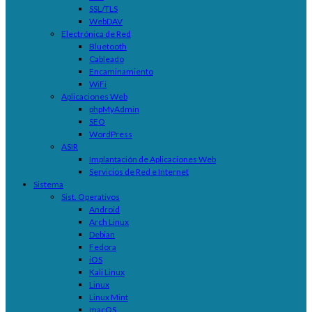
SSL/TLS
WebDAV
Electrónica de Red
Bluetooth
Cableado
Encaminamiento
WiFi
Aplicaciones Web
phpMyAdmin
SEO
WordPress
ASIR
Implantación de Aplicaciones Web
Servicios de Red e Internet
Sistema
Sist. Operativos
Android
Arch Linux
Debian
Fedora
iOS
Kali Linux
Linux
Linux Mint
macOS