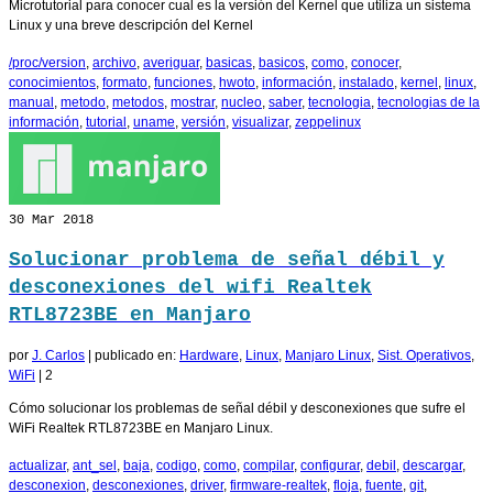
Microtutorial para conocer cual es la versión del Kernel que utiliza un sistema
Linux y una breve descripción del Kernel
/proc/version
,
archivo
,
averiguar
,
basicas
,
basicos
,
como
,
conocer
,
conocimientos
,
formato
,
funciones
,
hwoto
,
información
,
instalado
,
kernel
,
linux
,
manual
,
metodo
,
metodos
,
mostrar
,
nucleo
,
saber
,
tecnologia
,
tecnologias de la
información
,
tutorial
,
uname
,
versión
,
visualizar
,
zeppelinux
30
Mar 2018
Solucionar problema de señal débil y
desconexiones del wifi Realtek
RTL8723BE en Manjaro
por
J. Carlos
|
publicado en:
Hardware
,
Linux
,
Manjaro Linux
,
Sist. Operativos
,
WiFi
|
2
Cómo solucionar los problemas de señal débil y desconexiones que sufre el
WiFi Realtek RTL8723BE en Manjaro Linux.
actualizar
,
ant_sel
,
baja
,
codigo
,
como
,
compilar
,
configurar
,
debil
,
descargar
,
desconexion
,
desconexiones
,
driver
,
firmware-realtek
,
floja
,
fuente
,
git
,