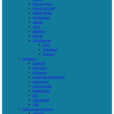
Manjaro Linux
OpenSUSE LEAP
Redhat (RHEL)
Tumbleweed
Ubuntu
UNIX
Windows
Zentyal
Virtualización
Citrix
VirtualBox
VMware
Hardware
CD-ROM
DVD-ROM
Escáneres
Fuente de alimentación
Impresoras
Memoria USB
Multifunción
SSD
Thunderbolt
USB
Entornos de escritorio
GNOME