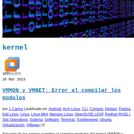
kernel
26
Mar 2023
VMMON y VMNET: Error al compilar los
modulos
por
J. Carlos
|
publicado en:
Android
,
Arch Linux
,
CLI
,
Consola
,
Debian
,
Fedora
,
Kali Linux
,
Linux
,
Linux Mint
,
Manjaro Linux
,
OpenSUSE LEAP
,
Redhat (RHEL)
,
Sist. Operativos
,
Sistema
,
Software
,
Terminal
,
Tumbleweed
,
Ubuntu
,
Virtualización
,
VMware
|
0