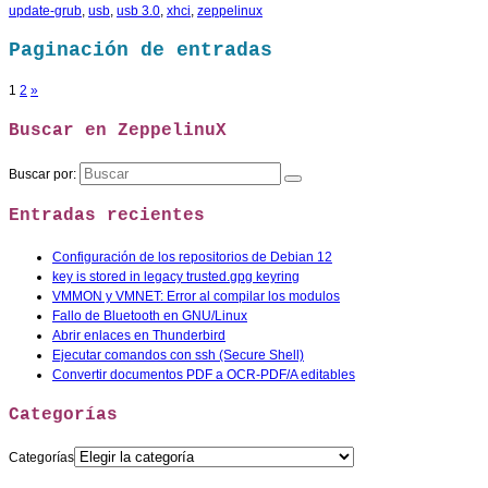
update-grub
,
usb
,
usb 3.0
,
xhci
,
zeppelinux
Paginación de entradas
1
2
»
Buscar en ZeppelinuX
Buscar por:
Entradas recientes
Configuración de los repositorios de Debian 12
key is stored in legacy trusted.gpg keyring
VMMON y VMNET: Error al compilar los modulos
Fallo de Bluetooth en GNU/Linux
Abrir enlaces en Thunderbird
Ejecutar comandos con ssh (Secure Shell)
Convertir documentos PDF a OCR-PDF/A editables
Categorías
Categorías