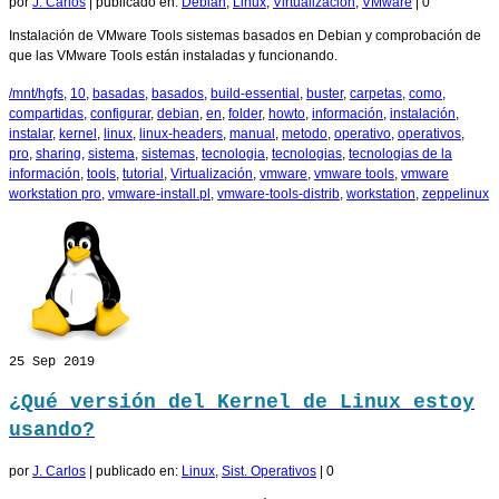
por
J. Carlos
|
publicado en:
Debian
,
Linux
,
Virtualización
,
VMware
|
0
Instalación de VMware Tools sistemas basados en Debian y comprobación de
que las VMware Tools están instaladas y funcionando.
/mnt/hgfs
,
10
,
basadas
,
basados
,
build-essential
,
buster
,
carpetas
,
como
,
compartidas
,
configurar
,
debian
,
en
,
folder
,
howto
,
información
,
instalación
,
instalar
,
kernel
,
linux
,
linux-headers
,
manual
,
metodo
,
operativo
,
operativos
,
pro
,
sharing
,
sistema
,
sistemas
,
tecnologia
,
tecnologias
,
tecnologias de la
información
,
tools
,
tutorial
,
Virtualización
,
vmware
,
vmware tools
,
vmware
workstation pro
,
vmware-install.pl
,
vmware-tools-distrib
,
workstation
,
zeppelinux
25
Sep 2019
¿Qué versión del Kernel de Linux estoy
usando?
por
J. Carlos
|
publicado en:
Linux
,
Sist. Operativos
|
0