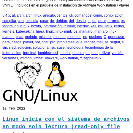
Solución de los errores surgidos al compilar modulos del kernel VMMON y
VMNET incluidos en el paquete de instalación de VMware Workstation / Player
5.4.x
,
al
,
arch
,
arch linux
,
articulo
,
centos
,
cli
,
comandos
,
como
,
compilacion
,
compilar
,
con
,
consola
,
crear
,
de
,
debian
,
del
,
desde
,
el
,
en
,
error
,
errores
,
es
,
fedora
,
gnu/linux
,
howto
,
información
,
instalar
,
interfaz
,
kali
,
kali linux
,
kernel
,
kernels
,
kubecek
,
la
,
linea
,
linux
,
linux mint
,
los
,
manjaro
,
manjaro linux
,
manual
,
mas
,
metodo
,
michael
,
modulo
,
modulos
,
no
,
nucleos
,
O
,
opensuse
,
para
,
pasos
,
player
,
por
,
post
,
pro
,
problemas
,
que
,
redhat
,
rhel
,
se
,
seguir
,
si
,
sin
,
sled
,
solucion
,
solucionar
,
su
,
suse
,
tecnologia
,
tecnologias de la
informacion
,
terminal
,
tumbleweed
,
tutorial
,
ubuntu
,
un
,
una
,
utilizar
,
versión
,
versiones
,
vmmon
,
vmnet
,
vmware
,
workstation
,
Y
,
zeppelinux
12
Feb 2022
Linux inicia con el sistema de archivos
en modo solo lectura (read-only file