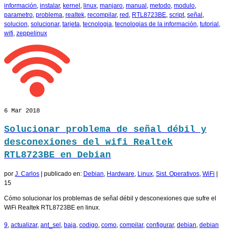
información
,
instalar
,
kernel
,
linux
,
manjaro
,
manual
,
metodo
,
modulo
,
parametro
,
problema
,
realtek
,
recompilar
,
red
,
RTL8723BE
,
script
,
señal
,
solucion
,
solucionar
,
tarjeta
,
tecnologia
,
tecnologias de la información
,
tutorial
,
wifi
,
zeppelinux
6
Mar 2018
Solucionar problema de señal débil y
desconexiones del wifi Realtek
RTL8723BE en Debian
por
J. Carlos
|
publicado en:
Debian
,
Hardware
,
Linux
,
Sist. Operativos
,
WiFi
|
15
Cómo solucionar los problemas de señal débil y desconexiones que sufre el
WiFi Realtek RTL8723BE en linux.
9
,
actualizar
,
ant_sel
,
baja
,
codigo
,
como
,
compilar
,
configurar
,
debian
,
debian