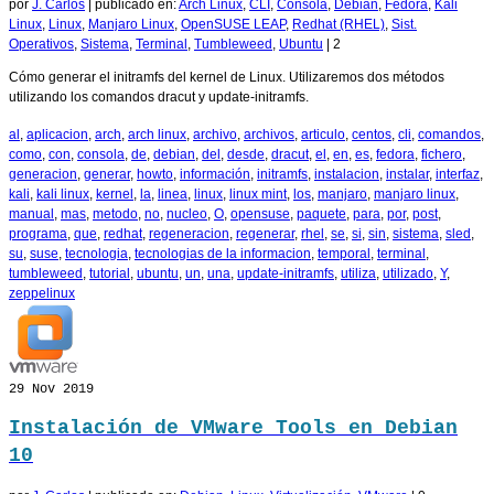
por
J. Carlos
|
publicado en:
Arch Linux
,
CLI
,
Consola
,
Debian
,
Fedora
,
Kali
Linux
,
Linux
,
Manjaro Linux
,
OpenSUSE LEAP
,
Redhat (RHEL)
,
Sist.
Operativos
,
Sistema
,
Terminal
,
Tumbleweed
,
Ubuntu
|
2
Cómo generar el initramfs del kernel de Linux. Utilizaremos dos métodos
utilizando los comandos dracut y update-initramfs.
al
,
aplicacion
,
arch
,
arch linux
,
archivo
,
archivos
,
articulo
,
centos
,
cli
,
comandos
,
como
,
con
,
consola
,
de
,
debian
,
del
,
desde
,
dracut
,
el
,
en
,
es
,
fedora
,
fichero
,
generacion
,
generar
,
howto
,
información
,
initramfs
,
instalacion
,
instalar
,
interfaz
,
kali
,
kali linux
,
kernel
,
la
,
linea
,
linux
,
linux mint
,
los
,
manjaro
,
manjaro linux
,
manual
,
mas
,
metodo
,
no
,
nucleo
,
O
,
opensuse
,
paquete
,
para
,
por
,
post
,
programa
,
que
,
redhat
,
regeneracion
,
regenerar
,
rhel
,
se
,
si
,
sin
,
sistema
,
sled
,
su
,
suse
,
tecnologia
,
tecnologias de la informacion
,
temporal
,
terminal
,
tumbleweed
,
tutorial
,
ubuntu
,
un
,
una
,
update-initramfs
,
utiliza
,
utilizado
,
Y
,
zeppelinux
29
Nov 2019
Instalación de VMware Tools en Debian
10