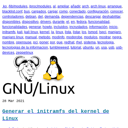
.ko
,
/lib/modules
,
/proc/modules
,
al
,
ampliar
,
añadir
,
arch
,
arch linux
,
arranque
,
blacklist.conf
,
bus
,
cargados
,
cargar
,
como
,
conectado
,
configuración
,
conocer
,
controladores
,
debian
,
del
,
demanda
,
dependencias
,
descargar
,
deshabilitar
,
disponibles
,
dispositivo
,
drivers
,
durante
,
el
,
en
,
fedora
,
funcionalidad
,
funcionalidades
,
generar
,
howto
,
incluidos
,
incrustados
,
información
,
inicio
,
initramfs
,
kali
,
kali linux
,
kernel
,
la
,
linux
,
lista
,
listar
,
los
,
lsmod
,
lspci
,
manjaro
,
manjaro linux
,
manual
,
metodo
,
modinfo
,
modprobe
,
modulos
,
mostrar
,
negra
,
nombre
,
opensuse
,
pci
,
poner
,
por
,
que
,
redhat
,
rhel
,
sistema
,
tecnologia
,
tecnologias de la informacion
,
tumbleweed
,
tutorial
,
ubuntu
,
un
,
usa
,
usb
,
usb-
devices
,
zeppelinux
28
Mar 2021
Generar el initramfs del kernel de
Linux