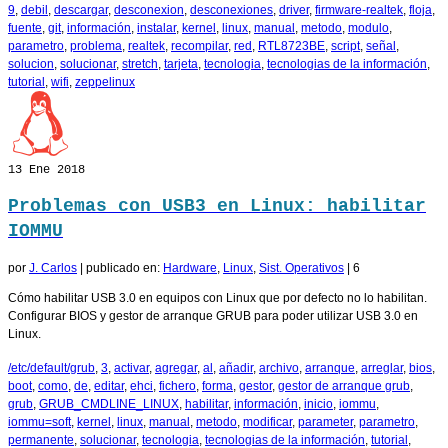
9
,
debil
,
descargar
,
desconexion
,
desconexiones
,
driver
,
firmware-realtek
,
floja
,
fuente
,
git
,
información
,
instalar
,
kernel
,
linux
,
manual
,
metodo
,
modulo
,
parametro
,
problema
,
realtek
,
recompilar
,
red
,
RTL8723BE
,
script
,
señal
,
solucion
,
solucionar
,
stretch
,
tarjeta
,
tecnologia
,
tecnologias de la información
,
tutorial
,
wifi
,
zeppelinux
13
Ene 2018
Problemas con USB3 en Linux: habilitar
IOMMU
por
J. Carlos
|
publicado en:
Hardware
,
Linux
,
Sist. Operativos
|
6
Cómo habilitar USB 3.0 en equipos con Linux que por defecto no lo habilitan.
Configurar BIOS y gestor de arranque GRUB para poder utilizar USB 3.0 en
Linux.
/etc/default/grub
,
3
,
activar
,
agregar
,
al
,
añadir
,
archivo
,
arranque
,
arreglar
,
bios
,
boot
,
como
,
de
,
editar
,
ehci
,
fichero
,
forma
,
gestor
,
gestor de arranque grub
,
grub
,
GRUB_CMDLINE_LINUX
,
habilitar
,
información
,
inicio
,
iommu
,
iommu=soft
,
kernel
,
linux
,
manual
,
metodo
,
modificar
,
parameter
,
parametro
,
permanente
,
solucionar
,
tecnologia
,
tecnologias de la información
,
tutorial
,