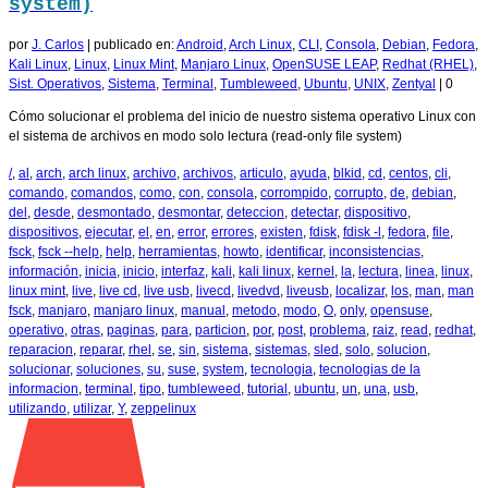
system)
por
J. Carlos
|
publicado en:
Android
,
Arch Linux
,
CLI
,
Consola
,
Debian
,
Fedora
,
Kali Linux
,
Linux
,
Linux Mint
,
Manjaro Linux
,
OpenSUSE LEAP
,
Redhat (RHEL)
,
Sist. Operativos
,
Sistema
,
Terminal
,
Tumbleweed
,
Ubuntu
,
UNIX
,
Zentyal
|
0
Cómo solucionar el problema del inicio de nuestro sistema operativo Linux con
el sistema de archivos en modo solo lectura (read-only file system)
/
,
al
,
arch
,
arch linux
,
archivo
,
archivos
,
articulo
,
ayuda
,
blkid
,
cd
,
centos
,
cli
,
comando
,
comandos
,
como
,
con
,
consola
,
corrompido
,
corrupto
,
de
,
debian
,
del
,
desde
,
desmontado
,
desmontar
,
deteccion
,
detectar
,
dispositivo
,
dispositivos
,
ejecutar
,
el
,
en
,
error
,
errores
,
existen
,
fdisk
,
fdisk -l
,
fedora
,
file
,
fsck
,
fsck --help
,
help
,
herramientas
,
howto
,
identificar
,
inconsistencias
,
información
,
inicia
,
inicio
,
interfaz
,
kali
,
kali linux
,
kernel
,
la
,
lectura
,
linea
,
linux
,
linux mint
,
live
,
live cd
,
live usb
,
livecd
,
livedvd
,
liveusb
,
localizar
,
los
,
man
,
man
fsck
,
manjaro
,
manjaro linux
,
manual
,
metodo
,
modo
,
O
,
only
,
opensuse
,
operativo
,
otras
,
paginas
,
para
,
particion
,
por
,
post
,
problema
,
raiz
,
read
,
redhat
,
reparacion
,
reparar
,
rhel
,
se
,
sin
,
sistema
,
sistemas
,
sled
,
solo
,
solucion
,
solucionar
,
soluciones
,
su
,
suse
,
system
,
tecnologia
,
tecnologias de la
informacion
,
terminal
,
tipo
,
tumbleweed
,
tutorial
,
ubuntu
,
un
,
una
,
usb
,
utilizando
,
utilizar
,
Y
,
zeppelinux