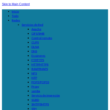
Skip to Main Content
Inicio
Todo
Redes
Servicios de Red
Apache
CIFS/SMB
Control remoto
CUPS
DLNA
DNS
Escáneres
FTP/FTPS
HTTP/HTTPS
IMAP/IMAPS
NFS
NTP
POP3/POP3S
Proxy
samba
Servicio de impresión
SGBD
SMTP/SMTPS
SSH