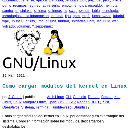
opciones
,
opensuse
,
options
,
particion
,
pendrive
,
poit
,
por
,
post
,
proc
,
procfs
,
punto
,
recursos
,
red
,
redhat
,
reiserfs
,
remoto
,
remotos
,
respaldo
,
rhel
,
ruta
,
samba
,
se
,
sintaxis
,
sistema
,
sistemas
,
su
,
swap
,
system
,
table
,
tecnologia
,
tecnologias de la informacion
,
terminal
,
tipo
,
tipos
,
tmpfs
,
tumbleweed
,
tutorial
,
type
,
ubuntu
,
udf
,
ufs
,
umount
,
una
,
unidad
,
unidades
,
unix
,
usb
,
uuid
,
vfat
,
volcado
,
volumen
,
Y
,
zeppelinux
28
Mar 2021
Cómo cargar módulos del kernel en Linux
por
J. Carlos
|
publicado en:
Arch Linux
,
CLI
,
Consola
,
Debian
,
Fedora
,
Kali
Linux
,
Linux
,
Manjaro Linux
,
OpenSUSE LEAP
,
Redhat (RHEL)
,
Sist.
Operativos
,
Sistema
,
Terminal
,
Tumbleweed
,
Ubuntu
|
2
Cómo cargar módulos del kernel en Linux, por demanda y en el arranque del
sistema. Conocer información sobre los módulos, descargarlos y
deshabilitarlos.