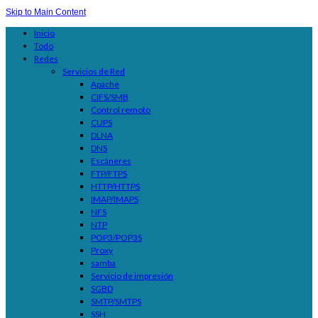
Skip to Main Content
Inicio
Todo
Redes
Servicios de Red
Apache
CIFS/SMB
Control remoto
CUPS
DLNA
DNS
Escáneres
FTP/FTPS
HTTP/HTTPS
IMAP/IMAPS
NFS
NTP
POP3/POP3S
Proxy
samba
Servicio de impresión
SGBD
SMTP/SMTPS
SSH