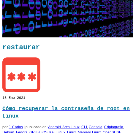
restaurar
16
Ene 2021
Cómo recuperar la contraseña de root en
Linux
por
J. Carlos
|
publicado en:
Android
,
Arch Linux
,
CLI
,
Consola
,
Criptografía
,
Debian
,
Fedora
,
GRUB
,
iOS
,
Kali Linux
,
Linux
,
Manjaro Linux
,
OpenSUSE