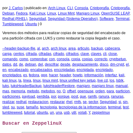
por
J. Carlos
|
publicado en:
Arch Linux
,
CLI
,
Consola
,
Criptografía
,
Criptografía
,
Debian
,
Fedora
,
Kali Linux
,
Linux
,
Linux Mint
,
Manjaro Linux
,
OpenSUSE LEAP
,
Redhat (RHEL)
,
Seguridad
,
Seguridad (Sistema Operativo)
,
Software
,
Terminal
,
Tumbleweed
,
Ubuntu
|
0
Veremos dos métodos para realizar copias de seguridad del encabezado de
una partición cifrada con LUKS y como restaurar la copia llegado el caso.
--header-backup-file
,
al
,
arch
,
arch linux
,
area
,
articulo
,
backup
,
cabecera
,
carga
,
centos
,
cifrada
,
cifradas
,
cifrado
,
cifrados
,
clave
,
claves
,
cli
,
close
,
comando
,
como
,
comprobar
,
con
,
consola
,
copia
,
copias
,
correcto
,
cryptsetup
,
datos
,
dd
,
de
,
debian
,
del
,
descifrar
,
desde
,
desplazamiento
,
disco
,
dm-crypt
,
el
,
en
,
encabezado
,
encabezados
,
enccriptadas
,
encriptada
,
encriptado
,
encriptados
,
es
,
fedora
,
gpg
,
hacer
,
header
,
howto
,
información
,
interfaz
,
kali
,
kali linux
,
la
,
linea
,
linux
,
linux mint
,
linux unified key setup
,
live cd
,
los
,
lsblk
,
luks
,
luksHeaderBackup
,
luksHeaderRestore
,
manjaro
,
manjaro linux
,
manual
,
mas
,
memoria
,
metodo
,
metodos
,
no
,
O
,
offset
,
opensuse
,
orden
,
para
,
particion
,
particiones
,
payload
,
perdida
,
por
,
porque
,
post
,
que
,
ramfs
,
ranura
,
ranuras
,
realizar
,
redhat
,
restauracion
,
restaurar
,
rhel
,
rmfs
,
se
,
sector
,
Seguridad
,
si
,
sin
,
sled
,
su
,
suse
,
tamaño
,
tecnologia
,
tecnologias de la informacion
,
terminal
,
test
,
tumbleweed
,
tutorial
,
ubuntu
,
un
,
una
,
usb
,
util
,
volati
,
Y
,
zeppelinux
Buscar en ZeppelinuX