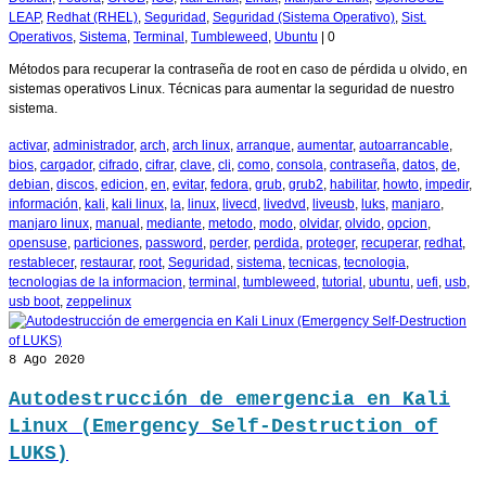
LEAP
,
Redhat (RHEL)
,
Seguridad
,
Seguridad (Sistema Operativo)
,
Sist.
Operativos
,
Sistema
,
Terminal
,
Tumbleweed
,
Ubuntu
|
0
Métodos para recuperar la contraseña de root en caso de pérdida u olvido, en
sistemas operativos Linux. Técnicas para aumentar la seguridad de nuestro
sistema.
activar
,
administrador
,
arch
,
arch linux
,
arranque
,
aumentar
,
autoarrancable
,
bios
,
cargador
,
cifrado
,
cifrar
,
clave
,
cli
,
como
,
consola
,
contraseña
,
datos
,
de
,
debian
,
discos
,
edicion
,
en
,
evitar
,
fedora
,
grub
,
grub2
,
habilitar
,
howto
,
impedir
,
información
,
kali
,
kali linux
,
la
,
linux
,
livecd
,
livedvd
,
liveusb
,
luks
,
manjaro
,
manjaro linux
,
manual
,
mediante
,
metodo
,
modo
,
olvidar
,
olvido
,
opcion
,
opensuse
,
particiones
,
password
,
perder
,
perdida
,
proteger
,
recuperar
,
redhat
,
restablecer
,
restaurar
,
root
,
Seguridad
,
sistema
,
tecnicas
,
tecnologia
,
tecnologias de la informacion
,
terminal
,
tumbleweed
,
tutorial
,
ubuntu
,
uefi
,
usb
,
usb boot
,
zeppelinux
8
Ago 2020
Autodestrucción de emergencia en Kali
Linux (Emergency Self-Destruction of
LUKS)