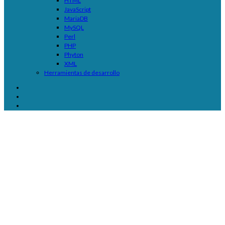
HTML
JavaScript
MariaDB
MySQL
Perl
PHP
Phyton
XML
Herramientas de desarrollo