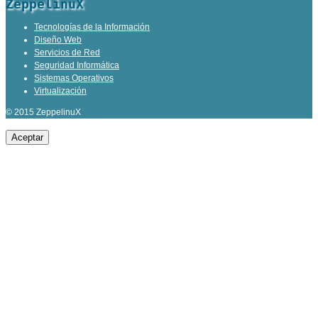
ZeppelinuX
Tecnologías de la Información
Diseño Web
Servicios de Red
Seguridad Informática
Sistemas Operativos
Virtualización
© 2015 ZeppelinuX
Aceptar