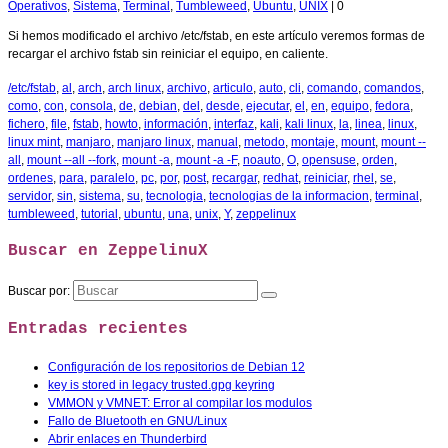
Operativos
,
Sistema
,
Terminal
,
Tumbleweed
,
Ubuntu
,
UNIX
|
0
Si hemos modificado el archivo /etc/fstab, en este artículo veremos formas de
recargar el archivo fstab sin reiniciar el equipo, en caliente.
/etc/fstab
,
al
,
arch
,
arch linux
,
archivo
,
articulo
,
auto
,
cli
,
comando
,
comandos
,
como
,
con
,
consola
,
de
,
debian
,
del
,
desde
,
ejecutar
,
el
,
en
,
equipo
,
fedora
,
fichero
,
file
,
fstab
,
howto
,
información
,
interfaz
,
kali
,
kali linux
,
la
,
linea
,
linux
,
linux mint
,
manjaro
,
manjaro linux
,
manual
,
metodo
,
montaje
,
mount
,
mount --
all
,
mount --all --fork
,
mount -a
,
mount -a -F
,
noauto
,
O
,
opensuse
,
orden
,
ordenes
,
para
,
paralelo
,
pc
,
por
,
post
,
recargar
,
redhat
,
reiniciar
,
rhel
,
se
,
servidor
,
sin
,
sistema
,
su
,
tecnologia
,
tecnologias de la informacion
,
terminal
,
tumbleweed
,
tutorial
,
ubuntu
,
una
,
unix
,
Y
,
zeppelinux
Buscar en ZeppelinuX
Buscar por:
Entradas recientes
Configuración de los repositorios de Debian 12
key is stored in legacy trusted.gpg keyring
VMMON y VMNET: Error al compilar los modulos
Fallo de Bluetooth en GNU/Linux
Abrir enlaces en Thunderbird