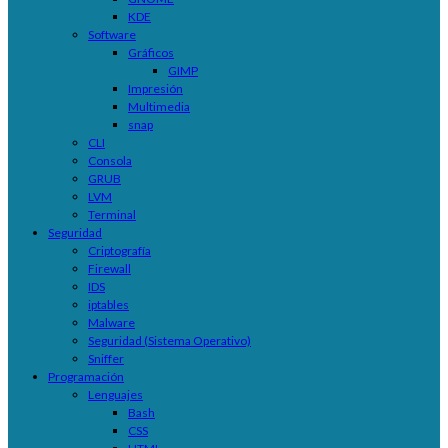
KDE
Software
Gráficos
GIMP
Impresión
Multimedia
snap
CLI
Consola
GRUB
LVM
Terminal
Seguridad
Criptografía
Firewall
IDS
iptables
Malware
Seguridad (Sistema Operativo)
Sniffer
Programación
Lenguajes
Bash
CSS