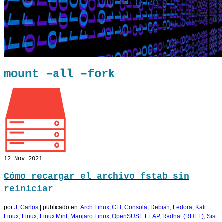
mount –all –fork
12
Nov 2021
Cómo recargar el archivo fstab sin
reiniciar
por
J. Carlos
|
publicado en:
Arch Linux
,
CLI
,
Consola
,
Debian
,
Fedora
,
Kali
Linux
,
Linux
,
Linux Mint
,
Manjaro Linux
,
OpenSUSE LEAP
,
Redhat (RHEL)
,
Sist.