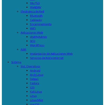
SSL/TLS
WebDAV
Electrónica de Red
Bluetooth
Cableado
Encaminamiento
WiFi
Aplicaciones Web
phpMyAdmin
SEO
WordPress
ASIR
Implantación de Aplicaciones Web
Servicios de Red e Internet
Sistema
Sist. Operativos
Android
Arch Linux
Debian
Fedora
iOS
Kali Linux
Linux
Linux Mint
macOS