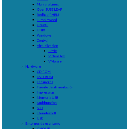
Manjaro Linux
OpenSUSE LEAP
Redhat (RHEL)
Tumbleweed
Ubuntu
UNIX
Windows
Zentyal
Virtualización
Citrix
VirtualBox
VMware
Hardware
CD-ROM
DVD-ROM
Escáneres
Fuente de alimentación
Impresoras
Memoria USB
Multifunción
SSD
Thunderbolt
USB
Entornos de escritorio
GNOME