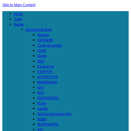
Skip to Main Content
Inicio
Todo
Redes
Servicios de Red
Apache
CIFS/SMB
Control remoto
CUPS
DLNA
DNS
Escáneres
FTP/FTPS
HTTP/HTTPS
IMAP/IMAPS
NFS
NTP
POP3/POP3S
Proxy
samba
Servicio de impresión
SGBD
SMTP/SMTPS
SSH