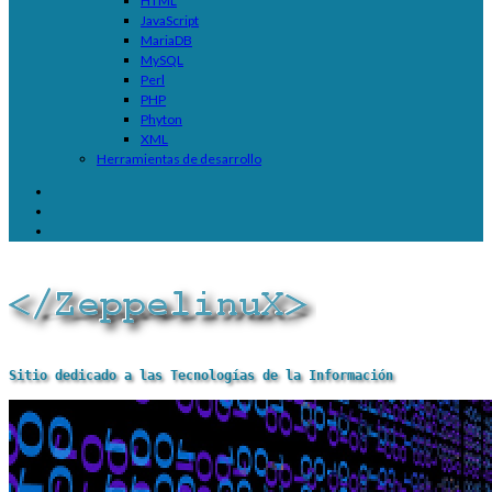
HTML
JavaScript
MariaDB
MySQL
Perl
PHP
Phyton
XML
Herramientas de desarrollo
Sitio dedicado a las Tecnologías de la Información