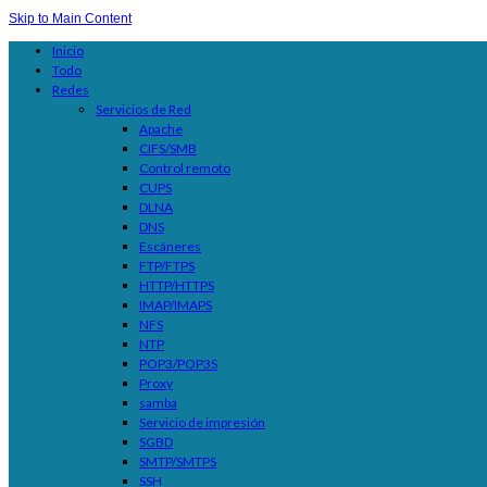
Skip to Main Content
Inicio
Todo
Redes
Servicios de Red
Apache
CIFS/SMB
Control remoto
CUPS
DLNA
DNS
Escáneres
FTP/FTPS
HTTP/HTTPS
IMAP/IMAPS
NFS
NTP
POP3/POP3S
Proxy
samba
Servicio de impresión
SGBD
SMTP/SMTPS
SSH