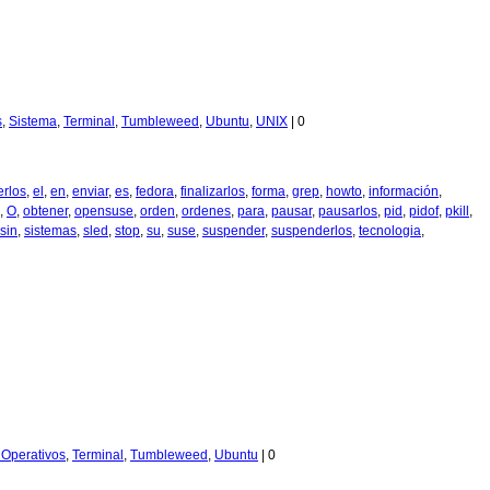
s
,
Sistema
,
Terminal
,
Tumbleweed
,
Ubuntu
,
UNIX
|
0
erlos
,
el
,
en
,
enviar
,
es
,
fedora
,
finalizarlos
,
forma
,
grep
,
howto
,
información
,
,
O
,
obtener
,
opensuse
,
orden
,
ordenes
,
para
,
pausar
,
pausarlos
,
pid
,
pidof
,
pkill
,
sin
,
sistemas
,
sled
,
stop
,
su
,
suse
,
suspender
,
suspenderlos
,
tecnologia
,
. Operativos
,
Terminal
,
Tumbleweed
,
Ubuntu
|
0