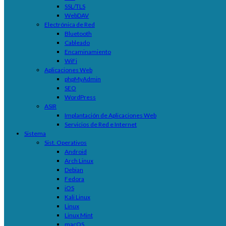
SSL/TLS
WebDAV
Electrónica de Red
Bluetooth
Cableado
Encaminamiento
WiFi
Aplicaciones Web
phpMyAdmin
SEO
WordPress
ASIR
Implantación de Aplicaciones Web
Servicios de Red e Internet
Sistema
Sist. Operativos
Android
Arch Linux
Debian
Fedora
iOS
Kali Linux
Linux
Linux Mint
macOS