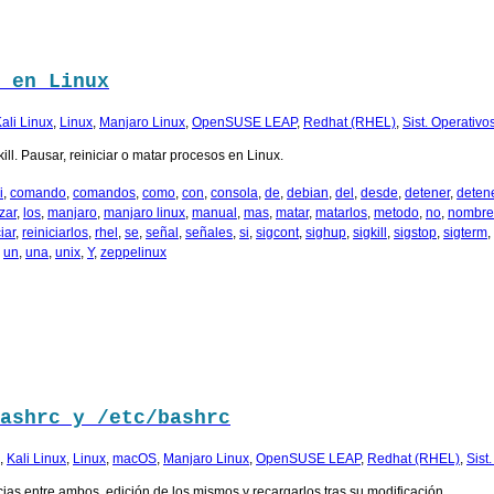
 en Linux
ali Linux
,
Linux
,
Manjaro Linux
,
OpenSUSE LEAP
,
Redhat (RHEL)
,
Sist. Operativo
ill. Pausar, reiniciar o matar procesos en Linux.
i
,
comando
,
comandos
,
como
,
con
,
consola
,
de
,
debian
,
del
,
desde
,
detener
,
deten
zar
,
los
,
manjaro
,
manjaro linux
,
manual
,
mas
,
matar
,
matarlos
,
metodo
,
no
,
nombre
iar
,
reiniciarlos
,
rhel
,
se
,
señal
,
señales
,
si
,
sigcont
,
sighup
,
sigkill
,
sigstop
,
sigterm
,
,
un
,
una
,
unix
,
Y
,
zeppelinux
ashrc y /etc/bashrc
,
Kali Linux
,
Linux
,
macOS
,
Manjaro Linux
,
OpenSUSE LEAP
,
Redhat (RHEL)
,
Sist
ncias entre ambos, edición de los mismos y recargarlos tras su modificación