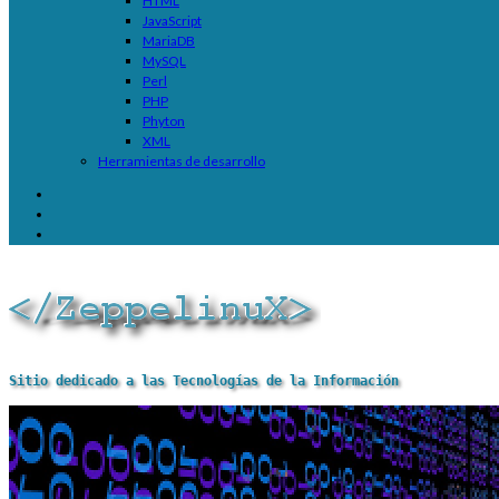
HTML
JavaScript
MariaDB
MySQL
Perl
PHP
Phyton
XML
Herramientas de desarrollo
Sitio dedicado a las Tecnologías de la Información