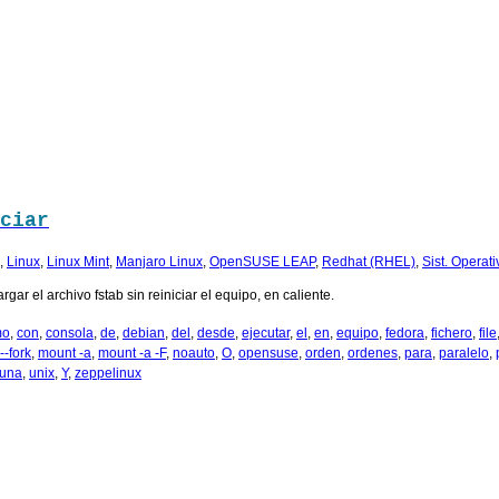
ciar
,
Linux
,
Linux Mint
,
Manjaro Linux
,
OpenSUSE LEAP
,
Redhat (RHEL)
,
Sist. Operat
gar el archivo fstab sin reiniciar el equipo, en caliente.
mo
,
con
,
consola
,
de
,
debian
,
del
,
desde
,
ejecutar
,
el
,
en
,
equipo
,
fedora
,
fichero
,
file
--fork
,
mount -a
,
mount -a -F
,
noauto
,
O
,
opensuse
,
orden
,
ordenes
,
para
,
paralelo
,
una
,
unix
,
Y
,
zeppelinux