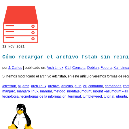
12
Nov 2021
Cómo recargar el archivo fstab sin reini
por
J. Carlos
|
publicado en:
Arch Linux
,
CLI
,
Consola
,
Debian
,
Fedora
,
Kali Linux
Si hemos modificado el archivo /etc/fstab, en este artículo veremos formas de recar
/etc/fstab
,
al
,
arch
,
arch linux
,
archivo
,
articulo
,
auto
,
cli
,
comando
,
comandos
,
co
manjaro
,
manjaro linux
,
manual
,
metodo
,
montaje
,
mount
,
mount --all
,
mount --all 
tecnologia
,
tecnologias de la informacion
,
terminal
,
tumbleweed
,
tutorial
,
ubuntu
,