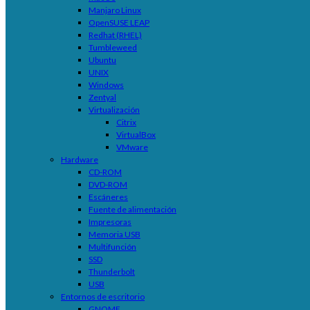
Manjaro Linux
OpenSUSE LEAP
Redhat (RHEL)
Tumbleweed
Ubuntu
UNIX
Windows
Zentyal
Virtualización
Citrix
VirtualBox
VMware
Hardware
CD-ROM
DVD-ROM
Escáneres
Fuente de alimentación
Impresoras
Memoria USB
Multifunción
SSD
Thunderbolt
USB
Entornos de escritorio
GNOME