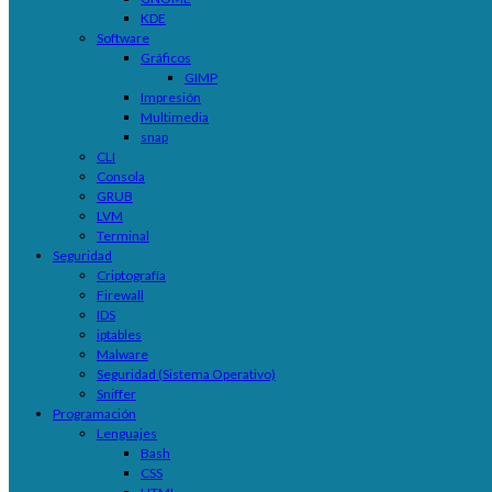
KDE
Software
Gráficos
GIMP
Impresión
Multimedia
snap
CLI
Consola
GRUB
LVM
Terminal
Seguridad
Criptografía
Firewall
IDS
iptables
Malware
Seguridad (Sistema Operativo)
Sniffer
Programación
Lenguajes
Bash
CSS