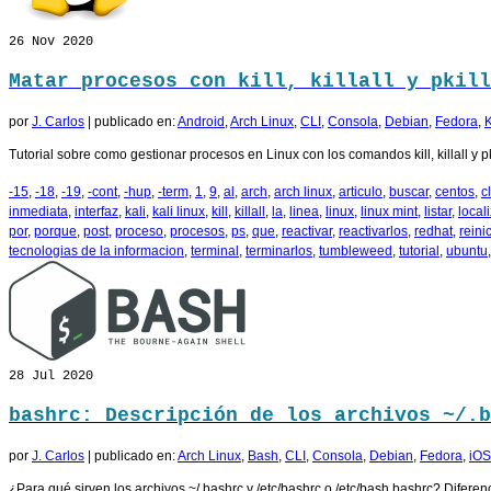
26
Nov 2020
Matar procesos con kill, killall y pkill
por
J. Carlos
|
publicado en:
Android
,
Arch Linux
,
CLI
,
Consola
,
Debian
,
Fedora
,
K
Tutorial sobre como gestionar procesos en Linux con los comandos kill, killall y pk
-15
,
-18
,
-19
,
-cont
,
-hup
,
-term
,
1
,
9
,
al
,
arch
,
arch linux
,
articulo
,
buscar
,
centos
,
cl
inmediata
,
interfaz
,
kali
,
kali linux
,
kill
,
killall
,
la
,
linea
,
linux
,
linux mint
,
listar
,
locali
por
,
porque
,
post
,
proceso
,
procesos
,
ps
,
que
,
reactivar
,
reactivarlos
,
redhat
,
reinic
tecnologias de la informacion
,
terminal
,
terminarlos
,
tumbleweed
,
tutorial
,
ubuntu
28
Jul 2020
bashrc: Descripción de los archivos ~/.b
por
J. Carlos
|
publicado en:
Arch Linux
,
Bash
,
CLI
,
Consola
,
Debian
,
Fedora
,
iOS
¿Para qué sirven los archivos ~/.bashrc y /etc/bashrc o /etc/bash.bashrc? Difere