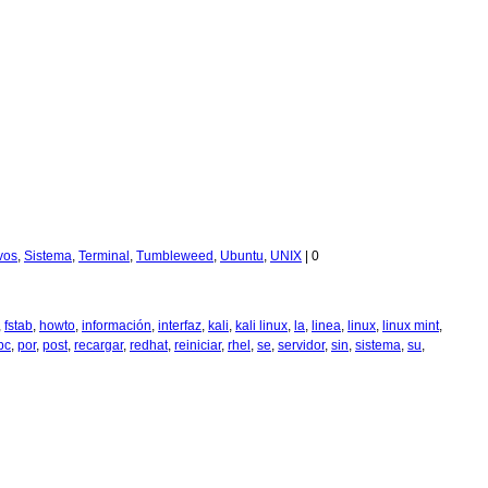
ivos
,
Sistema
,
Terminal
,
Tumbleweed
,
Ubuntu
,
UNIX
|
0
,
fstab
,
howto
,
información
,
interfaz
,
kali
,
kali linux
,
la
,
linea
,
linux
,
linux mint
,
pc
,
por
,
post
,
recargar
,
redhat
,
reiniciar
,
rhel
,
se
,
servidor
,
sin
,
sistema
,
su
,